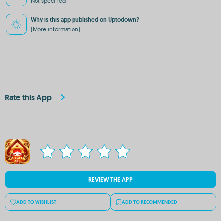
Not specified
Why is this app published on Uptodown?
(More information)
Rate this App
REVIEW THE APP
ADD TO WISHLIST
ADD TO RECOMMENDED