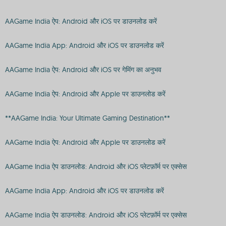
AAGame India ऐप: Android और iOS पर डाउनलोड करें
AAGame India App: Android और iOS पर डाउनलोड करें
AAGame India ऐप: Android और iOS पर गेमिंग का अनुभव
AAGame India ऐप: Android और Apple पर डाउनलोड करें
**AAGame India: Your Ultimate Gaming Destination**
AAGame India ऐप: Android और Apple पर डाउनलोड करें
AAGame India ऐप डाउनलोड: Android और iOS प्लेटफ़ॉर्म पर एक्सेस
AAGame India App: Android और iOS पर डाउनलोड करें
AAGame India ऐप डाउनलोड: Android और iOS प्लेटफ़ॉर्म पर एक्सेस