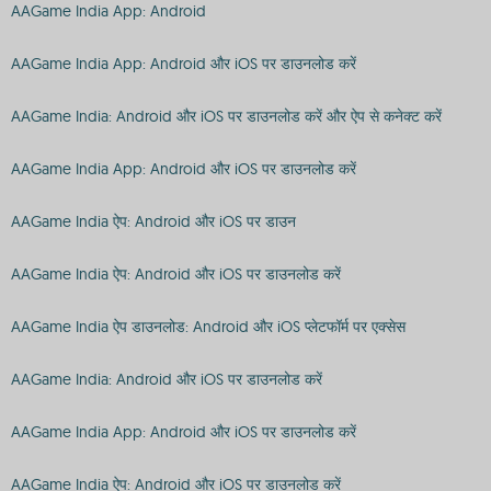
AAGame India App: Android
AAGame India App: Android और iOS पर डाउनलोड करें
AAGame India: Android और iOS पर डाउनलोड करें और ऐप से कनेक्ट करें
AAGame India App: Android और iOS पर डाउनलोड करें
AAGame India ऐप: Android और iOS पर डाउन
AAGame India ऐप: Android और iOS पर डाउनलोड करें
AAGame India ऐप डाउनलोड: Android और iOS प्लेटफॉर्म पर एक्सेस
AAGame India: Android और iOS पर डाउनलोड करें
AAGame India App: Android और iOS पर डाउनलोड करें
AAGame India ऐप: Android और iOS पर डाउनलोड करें