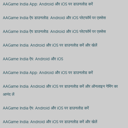
AAGame India App: Android और iOS पर डाउनलोड करें
AAGame India ऐप डाउनलोड: Android और iOS प्लेटफॉर्म पर एक्सेस
AAGame India ऐप डाउनलोड: Android और iOS प्लेटफॉर्म पर एक्सेस
AAGame India: Android और iOS पर डाउनलोड करें और खेलें
AAGame India ऐप: Android और iOS
AAGame India App: Android और iOS पर डाउनलोड करें
AAGame India: Android और iOS पर डाउनलोड करें और ऑनलाइन गेमिंग का
आनंद लें
AAGame India ऐप: Android और iOS पर डाउनलोड करें
AAGame India: Android और iOS पर डाउनलोड करें और खेलें