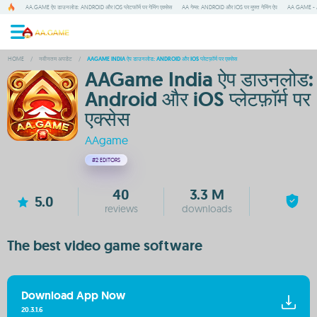
AA.GAME ऐप डाउनलोड: ANDROID और IOS प्लेटफॉर्म पर गेमिंग एक्सेस
AA गेम्स: ANDROID और IOS पर मुफ्त गेमिंग ऐप
AA GAME - A
HOME
/
नवीनतम अपडेट
/
AAGAME INDIA ऐप डाउनलोड: ANDROID और IOS प्लेटफ़ॉर्म पर एक्सेस
AAGame India ऐप डाउनलोड:
Android और iOS प्लेटफ़ॉर्म पर
एक्सेस
AAgame
#2
EDITORS
40
3.3 M
5.0
reviews
downloads
The best video game software
Download App Now
20.3.1.6