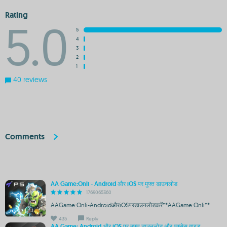
Rating
5.0
5
4
3
2
1
40 reviews
Comments
AA Game:Onli - Android और iOS पर मुफ्त डाउनलोड
1769065360
AAGame:Onli-AndroidऔरiOSपरडाउनलोडकरें**AAGame:Onli**
435
Reply
AA Game: Android और iOS पर मुफ्त डाउनलोड और एक्सेस गाइड