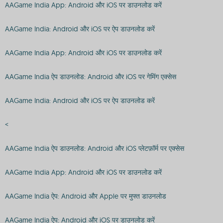
AAGame India App: Android और iOS पर डाउनलोड करें
AAGame India: Android और iOS पर ऐप डाउनलोड करें
AAGame India App: Android और iOS पर डाउनलोड करें
AAGame India ऐप डाउनलोड: Android और iOS पर गेमिंग एक्सेस
AAGame India: Android और iOS पर ऐप डाउनलोड करें
<
AAGame India ऐप डाउनलोड: Android और iOS प्लेटफ़ॉर्म पर एक्सेस
AAGame India App: Android और iOS पर डाउनलोड करें
AAGame India ऐप: Android और Apple पर मुफ्त डाउनलोड
AAGame India ऐप: Android और iOS पर डाउनलोड करें