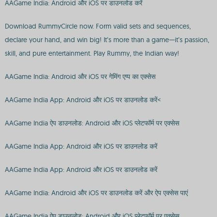
AAGame India: Android और iOS पर डाउनलोड करें
Download RummyCircle now. Form valid sets and sequences,
declare your hand, and win big! It’s more than a game—it’s passion,
skill, and pure entertainment. Play Rummy, the Indian way!
AAGame India: Android और iOS पर गेमिंग एप्प का एक्सेस
AAGame India App: Android और iOS पर डाउनलोड करें<
AAGame India ऐप डाउनलोड: Android और iOS प्लेटफॉर्म पर एक्सेस
AAGame India App: Android और iOS पर डाउनलोड करें
AAGame India App: Android और iOS पर डाउनलोड करें
AAGame India: Android और iOS पर डाउनलोड करें और ऐप एक्सेस पाएं
AAGame India ऐप डाउनलोड: Android और iOS प्लेटफॉर्म पर एक्सेस