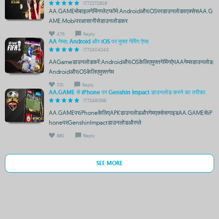
1772272808
AA.GAMEमोबाइलगेमिंगप्लेटफॉर्म:AndroidऔरiOSपरडाउनलोडवएक्सेसAA.G
AME:Mobiपरआसानीसेडाउनलोडकर
476
Reply
AA गेम्स: Android और iOS पर मुफ्त गेमिंग ऐप्स
1772404243
AAGameडाउनलोडकरें:AndroidऔरiOSकेलिएमुफ्तगेमिंगऐपAAगेम्सडाउनलोड:
AndroidऔरiOSकेलिएमुफ्तगेम
1131
Reply
AA.GAME से iPhone पर Genshin Impact डाउनलोड करने का तरीका
1772461398
AA.GAMEपरiPhoneकेलिएAPKडाउनलोडऔरगेमएक्सेसगाइडAA.GAMEसेiP
honeपरGenshinImpactडाउनलोडऔरप्ले
880
Reply
SEE MORE