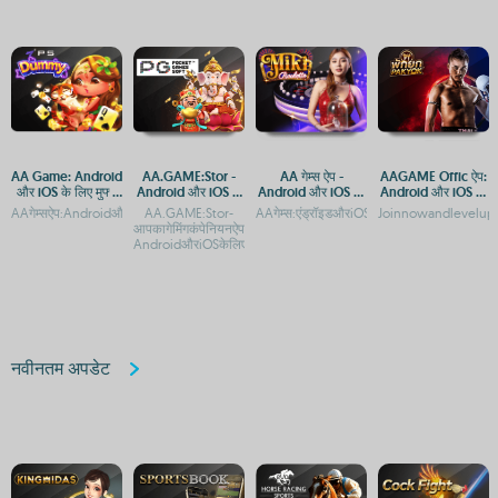
AA Game: Android
AA.GAME:Stor -
AA गेम्स ऐप -
AAGAME Offic ऐप:
और iOS के लिए मुफ्त
Android और iOS के
Android और iOS पर
Android और iOS पर
डाउनलोड और प्ले
लिए मुफ्त ऐप डाउनलोड
मुफ्त गेमिंग का आनंद
डाउनलोड करें
AAगेम्सऐप:AndroidऔरiOSपरमुफ्तगेमिंगकाआनंदAAGame:AndroidऔरiOSपरमुफ्तडाउनलोडऔरएक
AA.GAME:Stor-
AAगेम्स:एंड्रॉइडऔरiOSपरमुफ्तगेमिंगकाआनंदT
Joinnowandlevelupy
आपकागेमिंगकंपेनियनऐपAA.GAME:Stor-
AndroidऔरiOSकेलिएमुफ्तऐपडाउनलोडAA.GAME:Sto
नवीनतम अपडेट