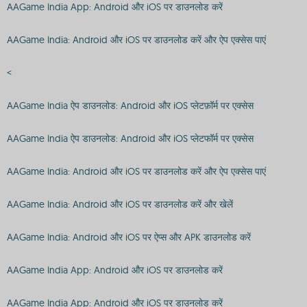
AAGame India App: Android और iOS पर डाउनलोड करें
AAGame India: Android और iOS पर डाउनलोड करें और ऐप एक्सेस पाएं
<
AAGame India ऐप डाउनलोड: Android और iOS प्लेटफ़ॉर्म पर एक्सेस
AAGame India ऐप डाउनलोड: Android और iOS प्लेटफॉर्म पर एक्सेस
AAGame India: Android और iOS पर डाउनलोड करें और ऐप एक्सेस पाएं
AAGame India: Android और iOS पर डाउनलोड करें और खेलें
AAGame India: Android और iOS पर ऐप्स और APK डाउनलोड करें
AAGame India App: Android और iOS पर डाउनलोड करें
AAGame India App: Android और iOS पर डाउनलोड करें