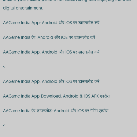
digital entertainment.
AAGame India App: Android और iOS पर डाउनलोड करें
AAGame India ऐप: Android और iOS पर डाउनलोड करें
AAGame India App: Android और iOS पर डाउनलोड करें
<
AAGame India App: Android और iOS पर डाउनलोड करे
AAGame India App Download: Android & iOS APK एक्सेस
AAGame India ऐप डाउनलोड: Android और iOS पर गेमिंग एक्सेस
<