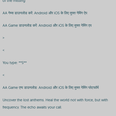
of the missing
AA गेम्स डाउनलोड करें: Android और iOS के लिए मुफ्त गेमिंग ऐप
AA Game डाउनलोड करें: Android और iOS के लिए मुफ्त गेमिंग एप
>
<
You type: **S**
<
AA Game एप्प डाउनलोड: Android और iOS के लिए मुफ्त गेमिंग प्लेटफॉर्म
Uncover the lost anthems. Heal the world not with force, but with
frequency. The echo awaits your call.