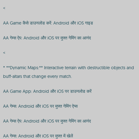
<
AA Game कैसे डाउनलोड करें: Android और iOS गाइड
AA गेम्स ऐप: Android और iOS पर मुफ्त गेमिंग का आनंद
<
* **Dynamic Maps:** Interactive terrain with destructible objects and
buff-altars that change every match.
AA Game App: Android और iOS पर डाउनलोड करें
AA गेम्स: Android और iOS पर मुफ्त गेमिंग ऐप्स
AA गेम्स ऐप: Android और iOS पर मुफ्त गेमिंग का आनंद
AA गेम्स: Android और iOS पर मुफ्त में खेलें