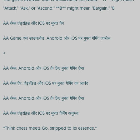
"Attack," "Ask," or "Ascend." **B** might mean "Bargain," "B
AA गेम्स एंड्रॉइड और iOS पर मुफ्त गेम
AA Game एप्प डाउनलोड: Android और iOS पर मुफ्त गेमिंग एक्सेस
<
AA गेम्स: Android और iOS के लिए मुफ्त गेमिंग ऐप्स
AA गेम्स ऐप: एंड्रॉइड और iOS पर मुफ्त गेमिंग का आनंद
AA गेम्स: Android और iOS के लिए मुफ्त गेमिंग ऐप्स
AA गेम्स एंड्रॉइड और iOS पर मुफ्त गेमिंग अनुभव
*Think chess meets Go, stripped to its essence.*