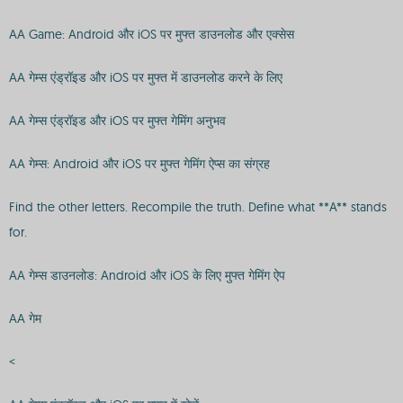
AA Game: Android और iOS पर मुफ्त डाउनलोड और एक्सेस
AA गेम्स एंड्रॉइड और iOS पर मुफ्त में डाउनलोड करने के लिए
AA गेम्स एंड्रॉइड और iOS पर मुफ्त गेमिंग अनुभव
AA गेम्स: Android और iOS पर मुफ्त गेमिंग ऐप्स का संग्रह
Find the other letters. Recompile the truth. Define what **A** stands
for.
AA गेम्स डाउनलोड: Android और iOS के लिए मुफ्त गेमिंग ऐप
AA गेम
<