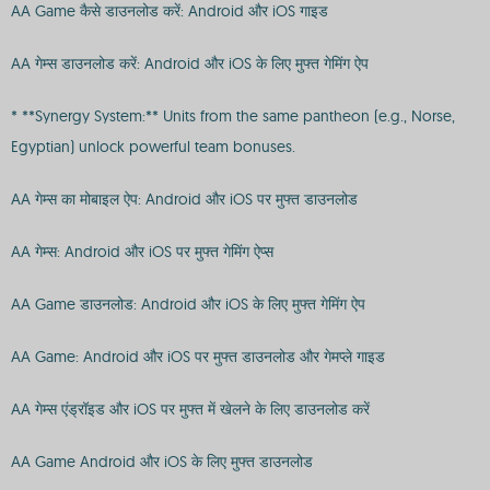
AA Game कैसे डाउनलोड करें: Android और iOS गाइड
AA गेम्स डाउनलोड करें: Android और iOS के लिए मुफ्त गेमिंग ऐप
* **Synergy System:** Units from the same pantheon (e.g., Norse,
Egyptian) unlock powerful team bonuses.
AA गेम्स का मोबाइल ऐप: Android और iOS पर मुफ्त डाउनलोड
AA गेम्स: Android और iOS पर मुफ्त गेमिंग ऐप्स
AA Game डाउनलोड: Android और iOS के लिए मुफ्त गेमिंग ऐप
AA Game: Android और iOS पर मुफ्त डाउनलोड और गेमप्ले गाइड
AA गेम्स एंड्रॉइड और iOS पर मुफ्त में खेलने के लिए डाउनलोड करें
AA Game Android और iOS के लिए मुफ्त डाउनलोड