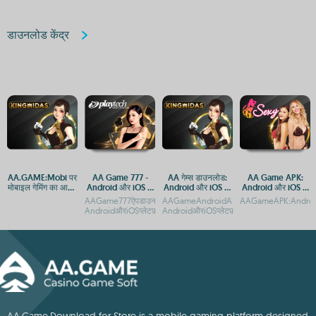
डाउनलोड केंद्र
AA.GAME:Mobi पर
AA Game 777 -
AA गेम्स डाउनलोड:
AA Game APK:
मोबाइल गेमिंग का आनंद
Android और iOS के
Android और iOS पर
Android और iOS के
लें - Android और
लिए ऑफिशियल APP
मुफ्त गेमिंग एप्स
लिए डाउनलोड गाइड
AAGame777ऐपडाउनलोड-
AAGameAndroidAPKडाउनलोडऔरiOSऐपएक्स
AAGameAPK:Android
iOS के लिए आसान
डाउनलोड गाइड
AndroidऔरiOSप्लेटफ़ॉर्मगाइडThecoregameplayisinstantly
AndroidऔरiOSप्लेटफ़ॉरAAगेम्स:And
एक्सेस
AA.Game,Download for Store is a mobile gaming platform designed