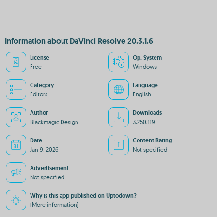
Information about DaVinci Resolve 20.3.1.6
License
Op. System
Free
Windows
Category
Language
Editors
English
Author
Downloads
Blackmagic Design
3,250,119
Date
Content Rating
Jan 9, 2026
Not specified
Advertisement
Not specified
Why is this app published on Uptodown?
(More information)