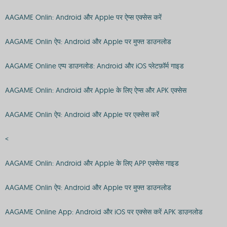
AAGAME Onlin: Android और Apple पर ऐप्स एक्सेस करें
AAGAME Onlin ऐप: Android और Apple पर मुफ्त डाउनलोड
AAGAME Online एप्प डाउनलोड: Android और iOS प्लेटफ़ॉर्म गाइड
AAGAME Onlin: Android और Apple के लिए ऐप्स और APK एक्सेस
AAGAME Onlin ऐप: Android और Apple पर एक्सेस करें
<
AAGAME Onlin: Android और Apple के लिए APP एक्सेस गाइड
AAGAME Onlin ऐप: Android और Apple पर मुफ्त डाउनलोड
AAGAME Online App: Android और iOS पर एक्सेस करें APK डाउनलोड