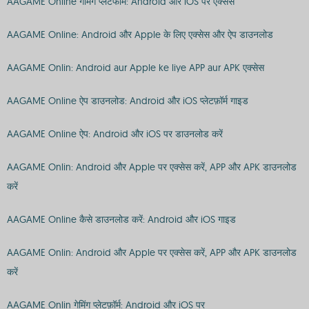
AAGAME Online गेमिंग प्लेटफॉर्म: Android और iOS पर एक्सेस
AAGAME Online: Android और Apple के लिए एक्सेस और ऐप डाउनलोड
AAGAME Onlin: Android aur Apple ke liye APP aur APK एक्सेस
AAGAME Online ऐप डाउनलोड: Android और iOS प्लेटफ़ॉर्म गाइड
AAGAME Online ऐप: Android और iOS पर डाउनलोड करें
AAGAME Onlin: Android और Apple पर एक्सेस करें, APP और APK डाउनलोड
करें
AAGAME Online कैसे डाउनलोड करें: Android और iOS गाइड
AAGAME Onlin: Android और Apple पर एक्सेस करें, APP और APK डाउनलोड
करें
AAGAME Onlin गेमिंग प्लेटफ़ॉर्म: Android और iOS पर