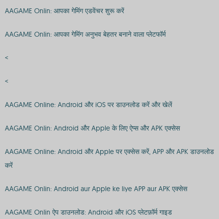
AAGAME Onlin: आपका गेमिंग एडवेंचर शुरू करें
AAGAME Onlin: आपका गेमिंग अनुभव बेहतर बनाने वाला प्लेटफॉर्म
<
<
AAGAME Online: Android और iOS पर डाउनलोड करें और खेलें
AAGAME Onlin: Android और Apple के लिए ऐप्स और APK एक्सेस
AAGAME Online: Android और Apple पर एक्सेस करें, APP और APK डाउनलोड
करें
AAGAME Onlin: Android aur Apple ke liye APP aur APK एक्सेस
AAGAME Onlin ऐप डाउनलोड: Android और iOS प्लेटफ़ॉर्म गाइड