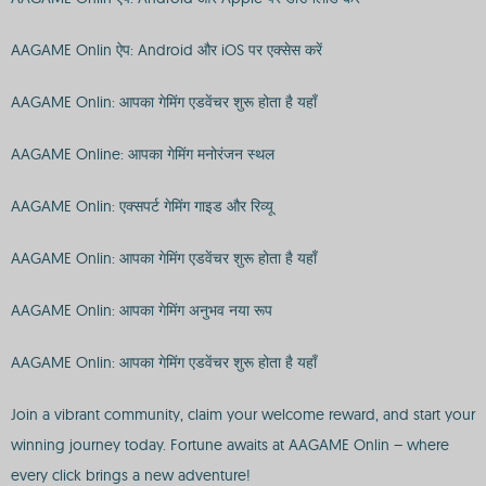
AAGAME Onlin ऐप: Android और iOS पर एक्सेस करें
AAGAME Onlin: आपका गेमिंग एडवेंचर शुरू होता है यहाँ
AAGAME Online: आपका गेमिंग मनोरंजन स्थल
AAGAME Onlin: एक्सपर्ट गेमिंग गाइड और रिव्यू
AAGAME Onlin: आपका गेमिंग एडवेंचर शुरू होता है यहाँ
AAGAME Onlin: आपका गेमिंग अनुभव नया रूप
AAGAME Onlin: आपका गेमिंग एडवेंचर शुरू होता है यहाँ
Join a vibrant community, claim your welcome reward, and start your
winning journey today. Fortune awaits at AAGAME Onlin – where
every click brings a new adventure!