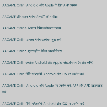
AAGAME Onlin: Android और Apple के लिए APP एक्सेस
AAGAME ऑनलाइन गेमिंग प्लेटफॉर्म की समीक्षा
AAGAME Online: आपका गेमिंग मनोरंजन गंतव्य
AAGAME Onlin: आपका गेमिंग एडवेंचर शुरू करें
AAGAME Online: एक्साइटिंग गेमिंग एक्सपीरियंस
AAGAME Onlin एक्सेस: Android और Apple प्लेटफ़ॉर्म पर ऐप और APK
AAGAME Onlin गेमिंग प्लेटफ़ॉर्म: Android और iOS पर एक्सेस करें
AAGAME Onlin: Android और Apple पर एक्सेस करें, APP और APK डाउनलोड
करें
AAGAME Onlin गेमिंग प्लेटफ़ॉर्म: Android और iOS पर एक्सेस करें