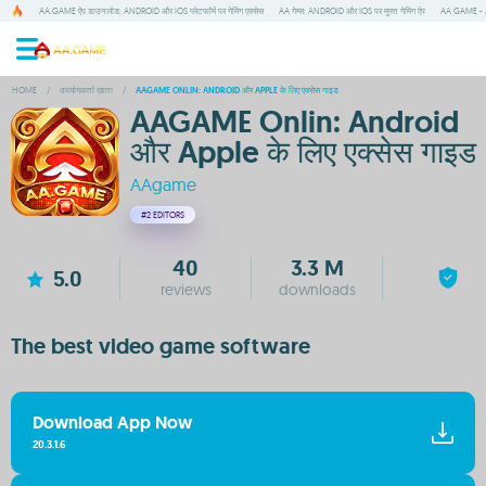
AA.GAME ऐप डाउनलोड: ANDROID और IOS प्लेटफॉर्म पर गेमिंग एक्सेस
AA गेम्स: ANDROID और IOS पर मुफ्त गेमिंग ऐप
AA GAME - A
HOME
/
उपयोगकर्ता खाता
/
AAGAME ONLIN: ANDROID और APPLE के लिए एक्सेस गाइड
AAGAME Onlin: Android
और Apple के लिए एक्सेस गाइड
AAgame
#2
EDITORS
40
3.3 M
5.0
reviews
downloads
The best video game software
Download App Now
20.3.1.6