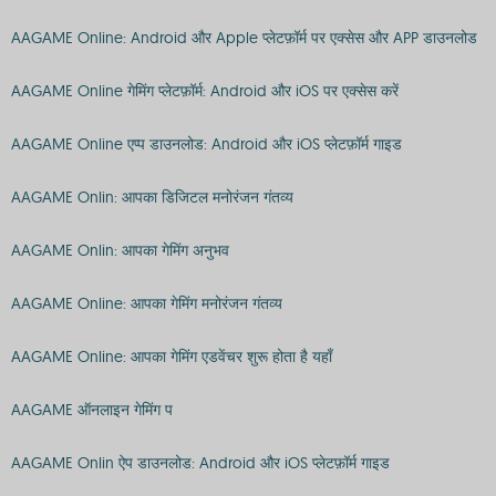
AAGAME Online: Android और Apple प्लेटफ़ॉर्म पर एक्सेस और APP डाउनलोड
AAGAME Online गेमिंग प्लेटफ़ॉर्म: Android और iOS पर एक्सेस करें
AAGAME Online एप्प डाउनलोड: Android और iOS प्लेटफ़ॉर्म गाइड
AAGAME Onlin: आपका डिजिटल मनोरंजन गंतव्य
AAGAME Onlin: आपका गेमिंग अनुभव
AAGAME Online: आपका गेमिंग मनोरंजन गंतव्य
AAGAME Online: आपका गेमिंग एडवेंचर शुरू होता है यहाँ
AAGAME ऑनलाइन गेमिंग प
AAGAME Onlin ऐप डाउनलोड: Android और iOS प्लेटफ़ॉर्म गाइड