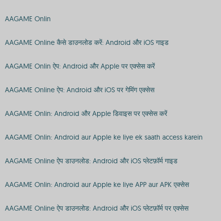
AAGAME Onlin
AAGAME Online कैसे डाउनलोड करें: Android और iOS गाइड
AAGAME Onlin ऐप: Android और Apple पर एक्सेस करें
AAGAME Online ऐप: Android और iOS पर गेमिंग एक्सेस
AAGAME Onlin: Android और Apple डिवाइस पर एक्सेस करें
AAGAME Onlin: Android aur Apple ke liye ek saath access karein
AAGAME Online ऐप डाउनलोड: Android और iOS प्लेटफ़ॉर्म गाइड
AAGAME Onlin: Android aur Apple ke liye APP aur APK एक्सेस
AAGAME Online ऐप डाउनलोड: Android और iOS प्लेटफ़ॉर्म पर एक्सेस