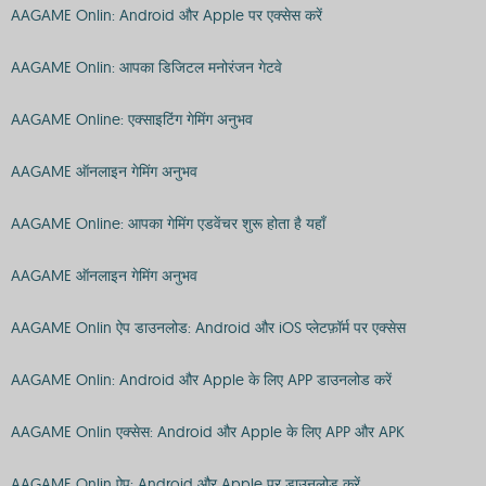
AAGAME Onlin: Android और Apple पर एक्सेस करें
AAGAME Onlin: आपका डिजिटल मनोरंजन गेटवे
AAGAME Online: एक्साइटिंग गेमिंग अनुभव
AAGAME ऑनलाइन गेमिंग अनुभव
AAGAME Online: आपका गेमिंग एडवेंचर शुरू होता है यहाँ
AAGAME ऑनलाइन गेमिंग अनुभव
AAGAME Onlin ऐप डाउनलोड: Android और iOS प्लेटफ़ॉर्म पर एक्सेस
AAGAME Onlin: Android और Apple के लिए APP डाउनलोड करें
AAGAME Onlin एक्सेस: Android और Apple के लिए APP और APK
AAGAME Onlin ऐप: Android और Apple पर डाउनलोड करें