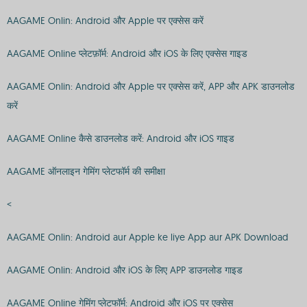
AAGAME Onlin: Android और Apple पर एक्सेस करें
AAGAME Online प्लेटफ़ॉर्म: Android और iOS के लिए एक्सेस गाइड
AAGAME Onlin: Android और Apple पर एक्सेस करें, APP और APK डाउनलोड
करें
AAGAME Online कैसे डाउनलोड करें: Android और iOS गाइड
AAGAME ऑनलाइन गेमिंग प्लेटफॉर्म की समीक्षा
<
AAGAME Onlin: Android aur Apple ke liye App aur APK Download
AAGAME Onlin: Android और iOS के लिए APP डाउनलोड गाइड
AAGAME Online गेमिंग प्लेटफॉर्म: Android और iOS पर एक्सेस