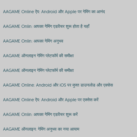
AAGAME Online ऐप: Android और Apple पर गेमिंग का आनंद
AAGAME Onlin: आपका गेमिंग एडवेंचर शुरू होता है यहाँ
AAGAME Onlin: आपका गेमिंग अनुभव
AAGAME ऑनलाइन गेमिंग प्लेटफॉर्म की समीक्षा
AAGAME ऑनलाइन गेमिंग प्लेटफॉर्म की समीक्षा
AAGAME Online: Android और iOS पर मुफ्त डाउनलोड और एक्सेस
AAGAME Online ऐप: Android और Apple पर एक्सेस करें
AAGAME Onlin: आपका गेमिंग एडवेंचर शुरू करें
AAGAME ऑनलाइन: गेमिंग अनुभव का नया आयाम