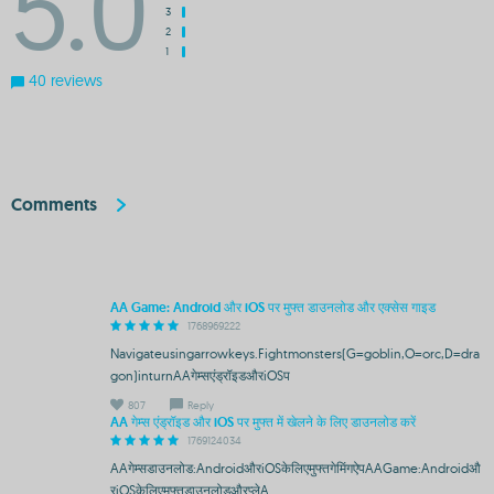
5.0
3
2
1
40 reviews
Comments
AA Game: Android और iOS पर मुफ्त डाउनलोड और एक्सेस गाइड
1768969222
Navigateusingarrowkeys.Fightmonsters(G=goblin,O=orc,D=dra
gon)inturnAAगेम्सएंड्रॉइडऔरiOSप
807
Reply
AA गेम्स एंड्रॉइड और iOS पर मुफ्त में खेलने के लिए डाउनलोड करें
1769124034
AAगेम्सडाउनलोड:AndroidऔरiOSकेलिएमुफ्तगेमिंगऐपAAGame:Androidऔ
रiOSकेलिएमुफ्तडाउनलोडऔरप्लेA