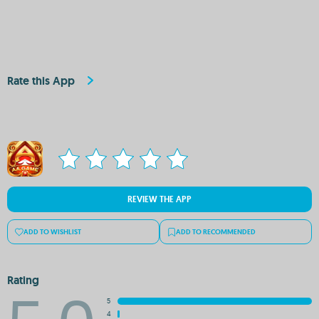
Rate this App
REVIEW THE APP
ADD TO WISHLIST
ADD TO RECOMMENDED
Rating
5
4