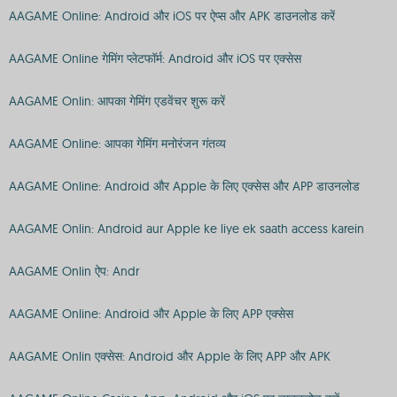
AAGAME Online: Android और iOS पर ऐप्स और APK डाउनलोड करें
AAGAME Online गेमिंग प्लेटफॉर्म: Android और iOS पर एक्सेस
AAGAME Onlin: आपका गेमिंग एडवेंचर शुरू करें
AAGAME Online: आपका गेमिंग मनोरंजन गंतव्य
AAGAME Online: Android और Apple के लिए एक्सेस और APP डाउनलोड
AAGAME Onlin: Android aur Apple ke liye ek saath access karein
AAGAME Onlin ऐप: Andr
AAGAME Online: Android और Apple के लिए APP एक्सेस
AAGAME Onlin एक्सेस: Android और Apple के लिए APP और APK