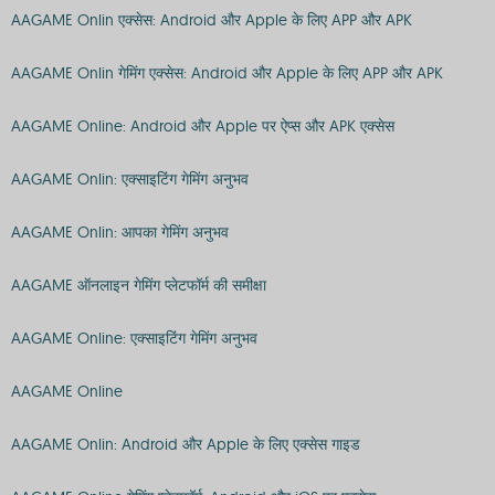
AAGAME Onlin एक्सेस: Android और Apple के लिए APP और APK
AAGAME Onlin गेमिंग एक्सेस: Android और Apple के लिए APP और APK
AAGAME Online: Android और Apple पर ऐप्स और APK एक्सेस
AAGAME Onlin: एक्साइटिंग गेमिंग अनुभव
AAGAME Onlin: आपका गेमिंग अनुभव
AAGAME ऑनलाइन गेमिंग प्लेटफॉर्म की समीक्षा
AAGAME Online: एक्साइटिंग गेमिंग अनुभव
AAGAME Online
AAGAME Onlin: Android और Apple के लिए एक्सेस गाइड