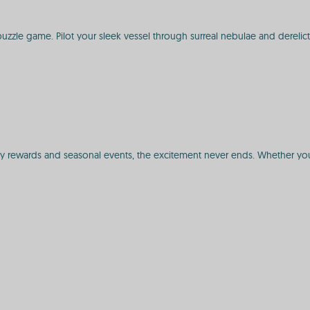
zzle game. Pilot your sleek vessel through surreal nebulae and derelic
aily rewards and seasonal events, the excitement never ends. Whether 