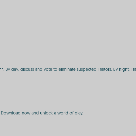
**. By day, discuss and vote to eliminate suspected Traitors. By night, Tr
. Download now and unlock a world of play.