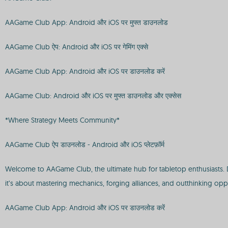
AAGame Club App: Android और iOS पर मुफ्त डाउनलोड
AAGame Club ऐप: Android और iOS पर गेमिंग एक्से
AAGame Club App: Android और iOS पर डाउनलोड करें
AAGame Club: Android और iOS पर मुफ्त डाउनलोड और एक्सेस
*Where Strategy Meets Community*
AAGame Club ऐप डाउनलोड - Android और iOS प्लेटफ़ॉर्म
Welcome to AAGame Club, the ultimate hub for tabletop enthusiasts. Di
it’s about mastering mechanics, forging alliances, and outthinking opp
AAGame Club App: Android और iOS पर डाउनलोड करें