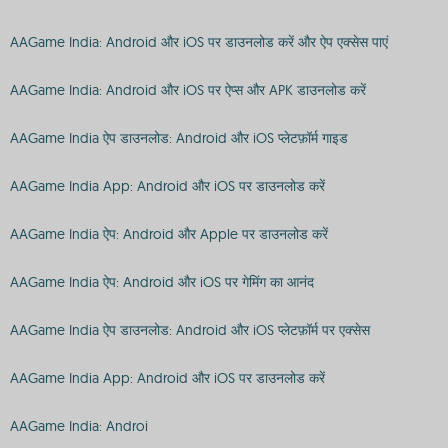
AAGame India: Android और iOS पर डाउनलोड करें और ऐप एक्सेस पाएं
AAGame India: Android और iOS पर ऐप्स और APK डाउनलोड करें
AAGame India ऐप डाउनलोड: Android और iOS प्लेटफ़ॉर्म गाइड
AAGame India App: Android और iOS पर डाउनलोड करें
AAGame India ऐप: Android और Apple पर डाउनलोड करें
AAGame India ऐप: Android और iOS पर गेमिंग का आनंद
AAGame India ऐप डाउनलोड: Android और iOS प्लेटफ़ॉर्म पर एक्सेस
AAGame India App: Android और iOS पर डाउनलोड करें
AAGame India: Androi