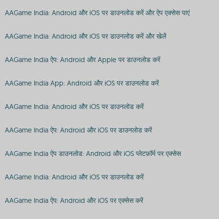
AAGame India: Android और iOS पर डाउनलोड करें और ऐप एक्सेस पाएं
AAGame India: Android और iOS पर डाउनलोड करें और खेलें
AAGame India ऐप: Android और Apple पर डाउनलोड करें
AAGame India App: Android और iOS पर डाउनलोड करें
AAGame India: Android और iOS पर डाउनलोड करें
AAGame India ऐप: Android और iOS पर डाउनलोड करें
AAGame India ऐप डाउनलोड: Android और iOS प्लेटफ़ॉर्म पर एक्सेस
AAGame India: Android और iOS पर डाउनलोड करें
AAGame India ऐप: Android और iOS पर एक्सेस करें