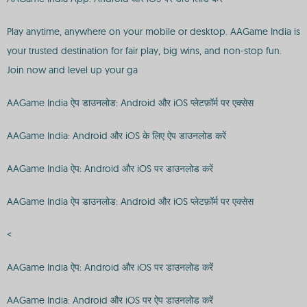
Play anytime, anywhere on your mobile or desktop. AAGame India is
your trusted destination for fair play, big wins, and non-stop fun.
Join now and level up your ga
AAGame India ऐप डाउनलोड: Android और iOS प्लेटफ़ॉर्म पर एक्सेस
AAGame India: Android और iOS के लिए ऐप डाउनलोड करें
AAGame India ऐप: Android और iOS पर डाउनलोड करें
AAGame India ऐप डाउनलोड: Android और iOS प्लेटफ़ॉर्म पर एक्सेस
<
AAGame India ऐप: Android और iOS पर डाउनलोड करें
AAGame India: Android और iOS पर ऐप डाउनलोड करें