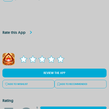
Rate this App
REVIEW THE APP
ADD TO WISHLIST
ADD TO RECOMMENDED
Rating
5