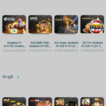
AAgame ऐप
AAGAME Offic:
AA Game: Android
AA गेम्स: Android
डाउनलोड: Android
Android और iOS के
और iOS के लिए मुफ्त
और iOS पर मुफ्त गेमिंग
और iOS प्लेटफ़ॉर्म पर
लिए ऐप डाउनलोड गाइड
डाउनलोड और गेमप्ले
ऐप
AAgameऐपडाउनलोड:AndroidऔरiOSप्लेटफ़ॉर्मपरगेमिंगएक्सेसAAgameऐपडाउनलोड:AndroidऔरiO
AAGAMEOfficऐप:AndroidऔरAppleपरडाउनलोडकरेंAAGAMEOffic:
AAगेम्स:एंड्रॉइडऔरiOSपरमुफ्तगेमिंगकाआनंद
AAगेम्सएंड्रॉइडऔरiOS
गेमिंग एक्सेस
गाइड
गेम सूची