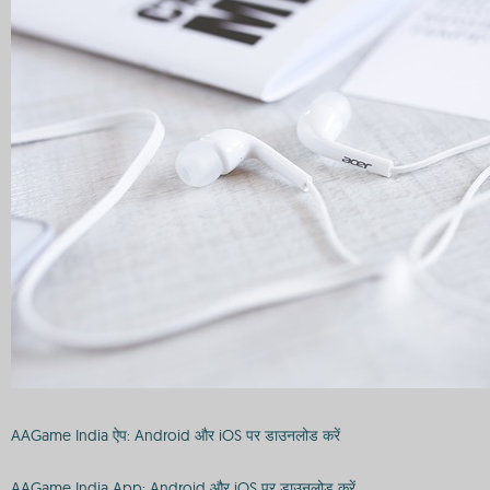
AAGame India ऐप: Android और iOS पर डाउनलोड करें
AAGame India App: Android और iOS पर डाउनलोड करें