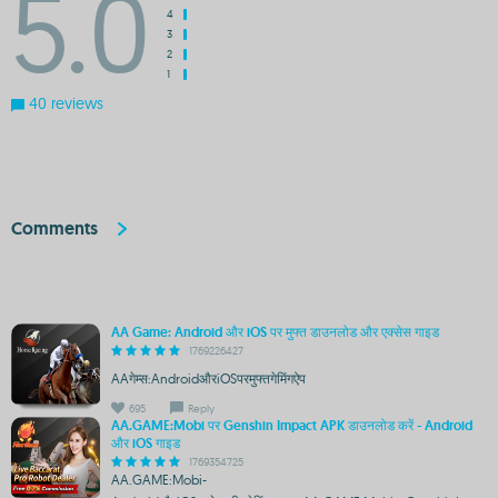
5.0
4
3
2
1
40 reviews
Comments
AA Game: Android और iOS पर मुफ्त डाउनलोड और एक्सेस गाइड
1769226427
AAगेम्स:AndroidऔरiOSपरमुफ्तगेमिंगऐप
695
Reply
AA.GAME:Mobi पर Genshin Impact APK डाउनलोड करें - Android
और iOS गाइड
1769354725
AA.GAME:Mobi-