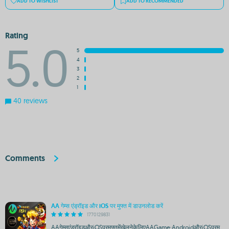
ADD TO WISHLIST
ADD TO RECOMMENDED
Rating
5.0
5
4
3
2
1
40 reviews
Comments
AA गेम्स एंड्रॉइड और iOS पर मुफ्त में डाउनलोड करें
1770129831
AAगेम्सएंड्रॉइडऔरiOSपरमुफ्तमेंखेलनेकेलिएAAGame:AndroidऔरiOSपरमु