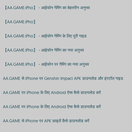
【AA.GAME:iPho】 - आईफोन गेमिंग का बेहतरीन अनुभव
【AA.GAME:iPho】
【AA.GAME:iPho】 - आईफोन गेमिंग के लिए पूरी गाइड
【AA.GAME:iPho】 - आईफोन गेमिंग का नया अनुभव
【AA.GAME:iPho】 - आईफोन पर गेमिंग का नया अनुभव
AA.GAME से iPhone पर Genshin Impact APK डाउनलोड और इंस्टॉल गाइड
AA.GAME पर iPhone के लिए Android ऐप्स कैसे डाउनलोड करें
AA.GAME पर iPhone के लिए Android ऐप्स कैसे डाउनलोड करें
AA.GAME से iPhone पर APK फ़ाइलें कैसे डाउनलोड करें