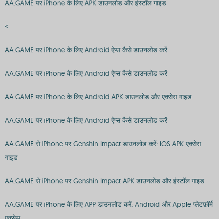
AA.GAME पर iPhone के लिए APK डाउनलोड और इंस्टॉल गाइड
<
AA.GAME पर iPhone के लिए Android ऐप्स कैसे डाउनलोड करें
AA.GAME पर iPhone के लिए Android ऐप्स कैसे डाउनलोड करें
AA.GAME पर iPhone के लिए Android APK डाउनलोड और एक्सेस गाइड
AA.GAME पर iPhone के लिए Android ऐप्स कैसे डाउनलोड करें
AA.GAME से iPhone पर Genshin Impact डाउनलोड करें: iOS APK एक्सेस
गाइड
AA.GAME से iPhone पर Genshin Impact APK डाउनलोड और इंस्टॉल गाइड
AA.GAME पर iPhone के लिए APP डाउनलोड करें: Android और Apple प्लेटफ़ॉर्म
एक्सेस