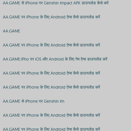
AA.GAME से iPhone पर Genshin Impact APK डाउनलोड कैसे करें
AA.GAME पर iPhone के लिए Android ऐप्स कैसे डाउनलोड करें
AA.GAME
AA.GAME पर iPhone के लिए Android ऐप्स कैसे डाउनलोड करें
AA.GAME:iPho पर iOS और Android के लिए गेम ऐप्स डाउनलोड करें
AA.GAME पर iPhone के लिए Android ऐप्स कैसे डाउनलोड करें
AA.GAME पर iPhone के लिए Android ऐप्स कैसे डाउनलोड करें
AA.GAME से iPhone पर Genshin Im
AA.GAME पर iPhone के लिए Android ऐप्स कैसे डाउनलोड करें
AA.GAME पर iPhone के लिए Android ऐप्स कैसे डाउनलोड करें