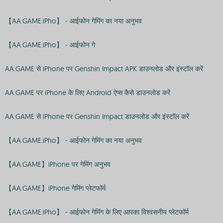
【AA.GAME:iPho】 - आईफोन गेमिंग का नया अनुभव
【AA.GAME:iPho】 - आईफोन गे
AA.GAME से iPhone पर Genshin Impact APK डाउनलोड और इंस्टॉल करें
AA.GAME पर iPhone के लिए Android ऐप्स कैसे डाउनलोड करें
AA.GAME से iPhone पर Genshin Impact डाउनलोड और इंस्टॉल करें
【AA.GAME:iPho】 - आईफोन गेमिंग का नया अनुभव
【AA.GAME】iPhone पर गेमिंग अनुभव
【AA.GAME】iPhone गेमिंग प्लेटफॉर्म
【AA.GAME:iPho】 - आईफोन गेमिंग के लिए आपका विश्वसनीय प्लेटफॉर्म