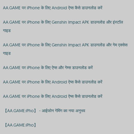
AA.GAME पर iPhone के लिए Android ऐप्स कैसे डाउनलोड करें
AA.GAME पर iPhone के लिए Genshin Impact APK डाउनलोड और इंस्टॉल
गाइड
AA.GAME पर iPhone के लिए Genshin Impact APK डाउनलोड और गेम एक्सेस
गाइड
AA.GAME पर iPhone के लिए ऐप्स और गेम्स डाउनलोड करें
AA.GAME पर iPhone के लिए Android ऐप्स कैसे डाउनलोड करें
AA.GAME पर iPhone के लिए Android ऐप्स कैसे डाउनलोड करें
【AA.GAME:iPho】 - आईफोन गेमिंग का नया अनुभव
【AA.GAME:iPho】