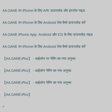
AA.GAME पर iPhone के लिए APK डाउनलोड और इंस्टॉल गाइड
AA.GAME पर iPhone के लिए Android ऐप्स कैसे डाउनलोड करें
AA.GAME iPhone App: Android और iOS के लिए डाउनलोड गाइड
AA.GAME पर iPhone के लिए Android ऐप्स कैसे डाउनलोड करें
【AA.GAME:iPho】 - आईफोन पर गेमिंग का नया अनुभव
【AA.GAME:iPho】 - आईफोन गेमिंग का नया अनुभव
【AA.GAME:iPho】 - आईफोन गेमिंग का नया अनुभव
【AA.GAME:iPho】
<