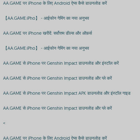
AA.GAME पर iPhone के लिए Android ऐप्स कैसे डाउनलोड करें
【AA.GAME:iPho】 - आईफोन गेमिंग का नया अनुभव
AA.GAME पर iPhone खरीदें: सर्वोत्तम डील्स और ऑफ़र्स
【AA.GAME:iPho】 - आईफोन गेमिंग का नया अनुभव
AA.GAME से iPhone पर Genshin Impact डाउनलोड और इंस्टॉल करें
AA.GAME से iPhone पर Genshin Impact डाउनलोड और प्ले करें
AA.GAME से iPhone पर Genshin Impact APK डाउनलोड और इंस्टॉल गाइड
AA.GAME से iPhone पर Genshin Impact डाउनलोड और प्ले करें
<
AA.GAME पर iPhone के लिए Android ऐप्स कैसे डाउनलोड करें