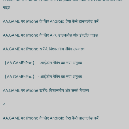
गाइड
AA.GAME पर iPhone के लिए Android ऐप्स कैसे डाउनलोड करें
AA.GAME पर iPhone के लिए APK डाउनलोड और इंस्टॉल गाइड
AA.GAME पर iPhone खरीदें: विश्वसनीय गेमिंग उपकरण
【AA.GAME:iPho】 - आईफोन गेमिंग का नया अनुभव
【AA.GAME:iPho】 - आईफोन गेमिंग का नया अनुभव
AA.GAME पर iPhone खरीदें: विश्वसनीय और सस्ते विकल्प
<
AA.GAME पर iPhone के लिए Android ऐप्स कैसे डाउनलोड करें