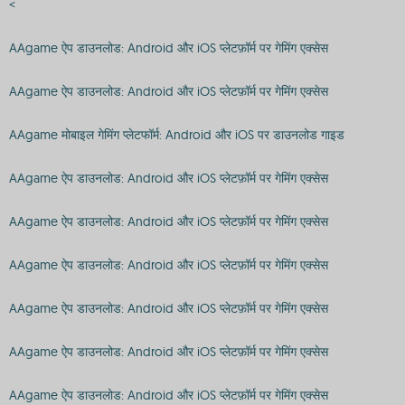
<
AAgame ऐप डाउनलोड: Android और iOS प्लेटफ़ॉर्म पर गेमिंग एक्सेस
AAgame ऐप डाउनलोड: Android और iOS प्लेटफ़ॉर्म पर गेमिंग एक्सेस
AAgame मोबाइल गेमिंग प्लेटफॉर्म: Android और iOS पर डाउनलोड गाइड
AAgame ऐप डाउनलोड: Android और iOS प्लेटफ़ॉर्म पर गेमिंग एक्सेस
AAgame ऐप डाउनलोड: Android और iOS प्लेटफ़ॉर्म पर गेमिंग एक्सेस
AAgame ऐप डाउनलोड: Android और iOS प्लेटफ़ॉर्म पर गेमिंग एक्सेस
AAgame ऐप डाउनलोड: Android और iOS प्लेटफ़ॉर्म पर गेमिंग एक्सेस
AAgame ऐप डाउनलोड: Android और iOS प्लेटफ़ॉर्म पर गेमिंग एक्सेस
AAgame ऐप डाउनलोड: Android और iOS प्लेटफ़ॉर्म पर गेमिंग एक्सेस