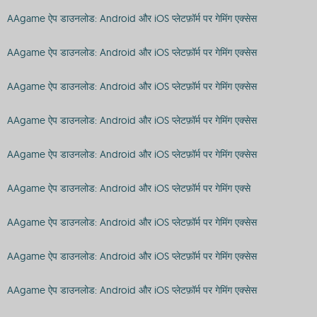
AAgame ऐप डाउनलोड: Android और iOS प्लेटफ़ॉर्म पर गेमिंग एक्सेस
AAgame ऐप डाउनलोड: Android और iOS प्लेटफ़ॉर्म पर गेमिंग एक्सेस
AAgame ऐप डाउनलोड: Android और iOS प्लेटफ़ॉर्म पर गेमिंग एक्सेस
AAgame ऐप डाउनलोड: Android और iOS प्लेटफ़ॉर्म पर गेमिंग एक्सेस
AAgame ऐप डाउनलोड: Android और iOS प्लेटफ़ॉर्म पर गेमिंग एक्सेस
AAgame ऐप डाउनलोड: Android और iOS प्लेटफ़ॉर्म पर गेमिंग एक्से
AAgame ऐप डाउनलोड: Android और iOS प्लेटफ़ॉर्म पर गेमिंग एक्सेस
AAgame ऐप डाउनलोड: Android और iOS प्लेटफ़ॉर्म पर गेमिंग एक्सेस
AAgame ऐप डाउनलोड: Android और iOS प्लेटफ़ॉर्म पर गेमिंग एक्सेस