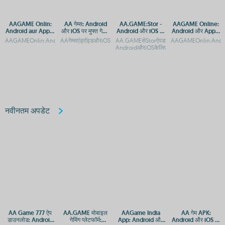
AAGAME Onlin:
AA गेम्स: Android
AA.GAME:Stor -
AAGAME Online:
Android aur Apple
और iOS पर मुफ्त गेमिंग
Android और iOS पर
Android और Apple
ke liye ek saath
ऐप
मुफ्त गेम्स डाउनलोड
पर एक्सेस करें, APP
AAGAMEOnlin:AndroidaurApplekeliyeAppaurAPKAAGAMEOnlin:AndroidऔरAppleके
AAगेम्सएंड्रॉइडऔरiOSपरमुफ्तमेंखेलनेकेलिएडाउनलोडकरेंAAगेम्सएंड्रॉइडऔरiO
AA.GAMEसेStorऐपडाउनलोडकरें:Androidऔरi
AAGAMEOnlin:Androi
access kaise
करें
और APK डाउनलोड
AndroidऔरiOSकेलिएमुफ्तगेमडा
karein
करें
नवीनतम अपडेट
AA Game 777 ऐप
AA.GAME मोबाइल
AAGame India
AA गेम APK:
डाउनलोड: Android
गेमिंग प्लेटफॉर्म:
App: Android और
Android और iOS पर