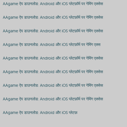
AAgame ऐप डाउनलोड: Android और iOS प्लेटफ़ॉर्म पर गेमिंग एक्सेस
AAgame ऐप डाउनलोड: Android और iOS प्लेटफ़ॉर्म पर गेमिंग एक्सेस
AAgame ऐप डाउनलोड: Android और iOS प्लेटफ़ॉर्म पर गेमिंग एक्सेस
AAgame ऐप डाउनलोड: Android और iOS प्लेटफ़ॉर्म पर गेमिंग एक्स
AAgame ऐप डाउनलोड: Android और iOS प्लेटफ़ॉर्म पर गेमिंग एक्सेस
AAgame ऐप डाउनलोड: Android और iOS प्लेटफ़ॉर्म पर गेमिंग एक्सेस
AAgame ऐप डाउनलोड: Android और iOS प्लेटफ़ॉर्म पर गेमिंग एक्सेस
AAgame ऐप डाउनलोड: Android और iOS प्लेटफ़ॉर्म पर गेमिंग एक्सेस
AAgame ऐप डाउनलोड: Android और iOS प्लेटफ़