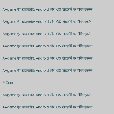
AAgame ऐप डाउनलोड: Android और iOS प्लेटफ़ॉर्म पर गेमिंग एक्सेस
AAgame ऐप डाउनलोड: Android और iOS प्लेटफ़ॉर्म पर गेमिंग एक्सेस
AAgame ऐप डाउनलोड: Android और iOS प्लेटफ़ॉर्म पर गेमिंग एक्सेस
AAgame ऐप डाउनलोड: Android और iOS प्लेटफ़ॉर्म पर गेमिंग एक्सेस
AAgame ऐप डाउनलोड: Android और iOS प्लेटफ़ॉर्म पर गेमिंग एक्सेस
AAgame ऐप डाउनलोड: Android और iOS प्लेटफ़ॉर्म पर गेमिंग एक्सेस
**Genr
AAgame ऐप डाउनलोड: Android और iOS प्लेटफ़ॉर्म पर गेमिंग एक्सेस
AAgame ऐप डाउनलोड: Android और iOS प्लेटफ़ॉर्म पर गेमिंग एक्सेस