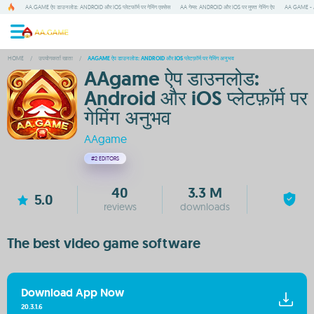
AA.GAME ऐप डाउनलोड: ANDROID और IOS प्लेटफॉर्म पर गेमिंग एक्सेस
AA गेम्स: ANDROID और IOS पर मुफ्त गेमिंग ऐप
AA GAME - A
HOME
/
उपयोगकर्ता खाता
/
AAGAME ऐप डाउनलोड: ANDROID और IOS प्लेटफ़ॉर्म पर गेमिंग अनुभव
AAgame ऐप डाउनलोड:
Android और iOS प्लेटफ़ॉर्म पर
गेमिंग अनुभव
AAgame
#2
EDITORS
40
3.3 M
5.0
reviews
downloads
The best video game software
Download App Now
20.3.1.6