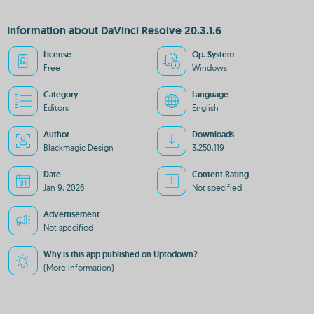
Information about DaVinci Resolve 20.3.1.6
License
Op. System
Free
Windows
Category
Language
Editors
English
Author
Downloads
Blackmagic Design
3,250,119
Date
Content Rating
Jan 9, 2026
Not specified
Advertisement
Not specified
Why is this app published on Uptodown?
(More information)