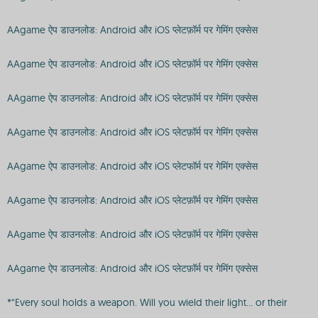
AAgame ऐप डाउनलोड: Android और iOS प्लेटफ़ॉर्म पर गेमिंग एक्सेस
AAgame ऐप डाउनलोड: Android और iOS प्लेटफ़ॉर्म पर गेमिंग एक्सेस
AAgame ऐप डाउनलोड: Android और iOS प्लेटफ़ॉर्म पर गेमिंग एक्सेस
AAgame ऐप डाउनलोड: Android और iOS प्लेटफ़ॉर्म पर गेमिंग एक्सेस
AAgame ऐप डाउनलोड: Android और iOS प्लेटफॉर्म पर गेमिंग एक्सेस
AAgame ऐप डाउनलोड: Android और iOS प्लेटफ़ॉर्म पर गेमिंग एक्सेस
AAgame ऐप डाउनलोड: Android और iOS प्लेटफ़ॉर्म पर गेमिंग एक्सेस
AAgame ऐप डाउनलोड: Android और iOS प्लेटफ़ॉर्म पर गेमिंग एक्सेस
*“Every soul holds a weapon. Will you wield their light… or their