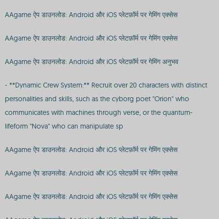
AAgame ऐप डाउनलोड: Android और iOS प्लेटफ़ॉर्म पर गेमिंग एक्सेस
AAgame ऐप डाउनलोड: Android और iOS प्लेटफ़ॉर्म पर गेमिंग एक्सेस
AAgame ऐप डाउनलोड: Android और iOS प्लेटफ़ॉर्म पर गेमिंग अनुभव
- **Dynamic Crew System:** Recruit over 20 characters with distinct
personalities and skills, such as the cyborg poet "Orion" who
communicates with machines through verse, or the quantum-
lifeform "Nova" who can manipulate sp
AAgame ऐप डाउनलोड: Android और iOS प्लेटफ़ॉर्म पर गेमिंग एक्सेस
AAgame ऐप डाउनलोड: Android और iOS प्लेटफ़ॉर्म पर गेमिंग एक्सेस
AAgame ऐप डाउनलोड: Android और iOS प्लेटफ़ॉर्म पर गेमिंग एक्सेस