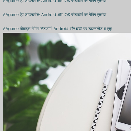
AAgame ऐप डाउनलोड: Android और iOS प्लेटफ़ॉर्म पर गेमिंग एक्सेस
AAgame ऐप डाउनलोड: Android और iOS प्लेटफ़ॉर्म पर गेमिंग एक्सेस
AAgame मोबाइल गेमिंग प्लेटफॉर्म: Android और iOS पर डाउनलोड व एक्