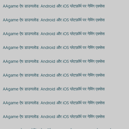
AAgame ऐप डाउनलोड: Android और iOS प्लेटफ़ॉर्म पर गेमिंग एक्सेस
AAgame ऐप डाउनलोड: Android और iOS प्लेटफ़ॉर्म पर गेमिंग एक्सेस
AAgame ऐप डाउनलोड: Android और iOS प्लेटफ़ॉर्म पर गेमिंग एक्सेस
AAgame ऐप डाउनलोड: Android और iOS प्लेटफ़ॉर्म पर गेमिंग एक्सेस
AAgame ऐप डाउनलोड: Android और iOS प्लेटफ़ॉर्म पर गेमिंग एक्सेस
AAgame ऐप डाउनलोड: Android और iOS प्लेटफ़ॉर्म पर गेमिंग एक्सेस
AAgame ऐप डाउनलोड: Android और iOS प्लेटफ़ॉर्म पर गेमिंग एक्सेस
AAgame ऐप डाउनलोड: Android और iOS प्लेटफ़ॉर्म पर गेमिंग एक्सेस
AAgame ऐप डाउनलोड: Android और iOS प्लेटफ़ॉर्म पर गेमिंग एक्सेस