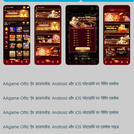
AAgame Offic ऐप डाउनलोड: Android और iOS प्लेटफ़ॉर्म पर गेमिंग एक्सेस
AAgame Offic ऐप डाउनलोड: Android और iOS प्लेटफ़ॉर्म पर गेमिंग एक्सेस
AAgame Offic ऐप डाउनलोड: Android और iOS प्लेटफ़ॉर्म पर गेमिंग एक्सेस
AAgame Offic ऐप डाउनलोड: Android और iOS प्लेटफ़ॉर्म पर एक्सेस गाइड