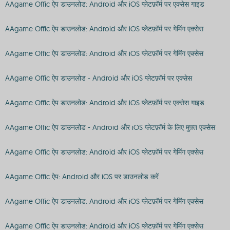
AAgame Offic ऐप डाउनलोड: Android और iOS प्लेटफ़ॉर्म पर एक्सेस गाइड
AAgame Offic ऐप डाउनलोड: Android और iOS प्लेटफ़ॉर्म पर गेमिंग एक्सेस
AAgame Offic ऐप डाउनलोड: Android और iOS प्लेटफ़ॉर्म पर गेमिंग एक्सेस
AAgame Offic ऐप डाउनलोड - Android और iOS प्लेटफ़ॉर्म पर एक्सेस
AAgame Offic ऐप डाउनलोड: Android और iOS प्लेटफ़ॉर्म पर एक्सेस गाइड
AAgame Offic ऐप डाउनलोड - Android और iOS प्लेटफ़ॉर्म के लिए मुफ़्त एक्सेस
AAgame Offic ऐप डाउनलोड: Android और iOS प्लेटफ़ॉर्म पर गेमिंग एक्सेस
AAgame Offic ऐप: Android और iOS पर डाउनलोड करें
AAgame Offic ऐप डाउनलोड: Android और iOS प्लेटफ़ॉर्म पर गेमिंग एक्सेस
AAgame Offic ऐप डाउनलोड: Android और iOS प्लेटफ़ॉर्म पर गेमिंग एक्सेस