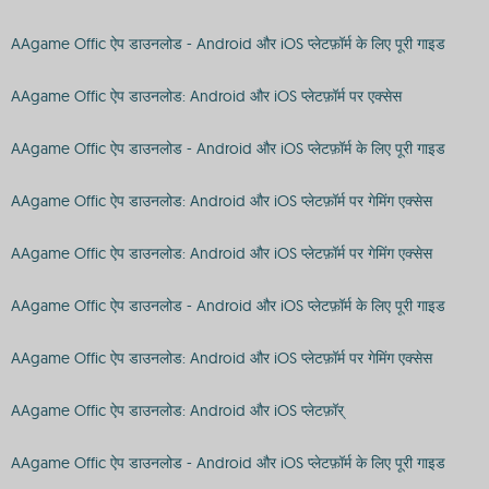
AAgame Offic ऐप डाउनलोड - Android और iOS प्लेटफ़ॉर्म के लिए पूरी गाइड
AAgame Offic ऐप डाउनलोड: Android और iOS प्लेटफ़ॉर्म पर एक्सेस
AAgame Offic ऐप डाउनलोड - Android और iOS प्लेटफ़ॉर्म के लिए पूरी गाइड
AAgame Offic ऐप डाउनलोड: Android और iOS प्लेटफ़ॉर्म पर गेमिंग एक्सेस
AAgame Offic ऐप डाउनलोड: Android और iOS प्लेटफ़ॉर्म पर गेमिंग एक्सेस
AAgame Offic ऐप डाउनलोड - Android और iOS प्लेटफ़ॉर्म के लिए पूरी गाइड
AAgame Offic ऐप डाउनलोड: Android और iOS प्लेटफ़ॉर्म पर गेमिंग एक्सेस
AAgame Offic ऐप डाउनलोड: Android और iOS प्लेटफ़ॉर्
AAgame Offic ऐप डाउनलोड - Android और iOS प्लेटफ़ॉर्म के लिए पूरी गाइड