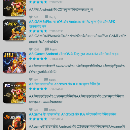
1770135517
AAगेम्स:AndroidऔरiOSपरमुफ्तगेमिंगऐप्सकाअनुभव
548
Reply
AA.GAME:iPho पर iOS और Android के लिए मुफ्त ऐप्स और APK
डाउनलोड करें
1771048390
AA.GAMEपरiPhoneकेलिएAndroidऐप्सकैसेडाउनलोडकरेंAA.GAMEपरiPh
oneकेलिएAndroidऐप
1001
Reply
AA Game: Android और iOS के लिए मुफ्त डाउनलोड और गेमप्ले गाइड
1771624456
AAगेम्सडाउनलोडकरें:AndroidऔरiOSकेलिएमुफ्तगेमिंगऐपAAगेम्सएंड्रॉइडऔरi
OSपरमुफ्तमेंखेलनेकेलि
797
Reply
AA गेम्स डाउनलोड: Android और iOS पर मुफ्त गेमिंग ऐप
1771704631
AAगेम्सएंड्रॉइडऔरiOSपरमुफ्तगेमिंगऐपAAगेम्स:एंड्रॉइडऔरiOSपरमुफ्तगेमिंगका
आनंदAAGameऐपडाउनल
823
Reply
AAgame ऐप डाउनलोड: Android और iOS प्लेटफ़ॉर्म पर गेमिंग एक्सेस
1772048114
AAgameऐपडाउनलोड:AndroidऔरiOSप्लेटफ़ॉर्मपरगेमिंगएक्सेसAAgameऐप