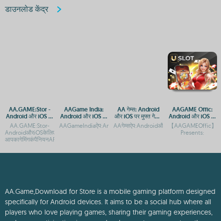
डाउनलोड केंद्र
AA.GAME:Stor -
AAGame India:
AA गेम्स: Android
AAGAME Offic:
Android और iOS पर
Android और iOS पर
और iOS पर मुफ्त गेमिंग
Android और iOS पर
मुफ्त गेम्स डाउनलोड
ऐप डाउनलोड करें
ऐप्स का अनुभव
आसान एक्सेस और
AA.GAME:Stor-
AAGameIndiaऐप:AndroidऔरiOSपरगेमिंगकानयाअनुभवAAGameIndiaऐप
AAगेम्सऐप:AndroidऔरiOSपरमुफ्तगेमिंगकAAगेम्सएं
【AAGAMEOffic】
करें
डाउनलोड
AndroidऔरiOSकेलिएमुफ्तऐपडाउनलोडAA.GAME:Stor-
Presents:
आपकागेमिंगकंपैनियनAPP,Androidऔर
AA.Game,Download for Store is a mobile gaming platform designed
specifically for Android devices. It aims to be a social hub where all
players who love playing games, sharing their gaming experiences,
and even participating in game development can come together.