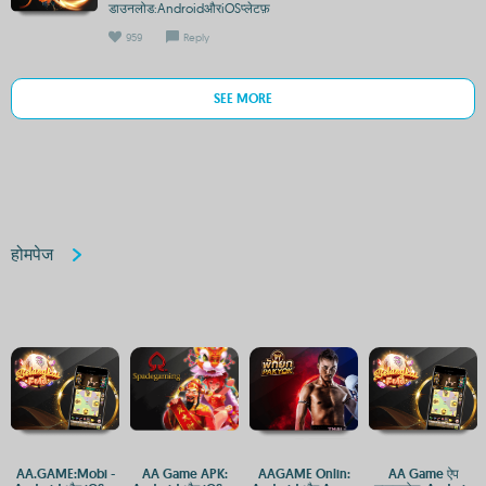
डाउनलोड:AndroidऔरiOSप्लेटफ़
959
Reply
SEE MORE
होमपेज
AA.GAME:Mobi -
AA Game APK:
AAGAME Onlin:
AA Game ऐप