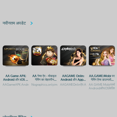
नवीनतम अपडेट
AA Game APK:
AA गेम्स ऐप - मोबाइल
AAGAME Onlin:
AA.GAME:Mobi पर
Android और iOS पर
गेमिंग का बेहतरीन
Android और Apple
गेमिंग ऐप्स डाउनलोड
डाउनलोड करें
अनुभव
के लिए APP डाउनलोड
करें - Android और
AAGameAPK:AndroidऔरiOSकेलिएमुफ्तडाउनलोडAAGameAPK:AndroidऔरiOSपरमुफ्तडा
Nographics,onlyimagination.Yourcursorisyourcompass.InAA
AAGAMEOnlinऐप:AndroidऔरiOSपरमुफ्तडाउ
AA.GAME:Mobiपरमोबाइल
करें
iOS के लिए एक्सेस
AndroidऔरiOSकेलिएएक