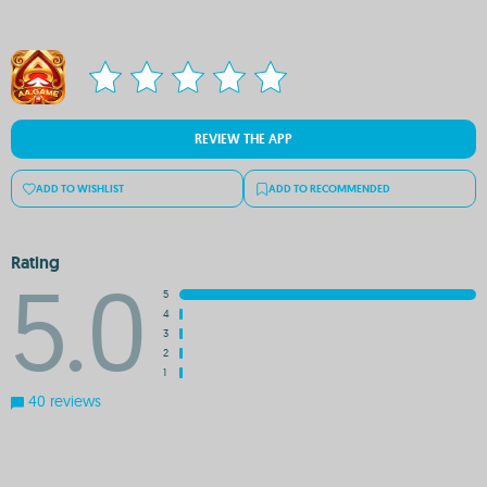
REVIEW THE APP
ADD TO WISHLIST
ADD TO RECOMMENDED
Rating
5.0
5
4
3
2
1
40 reviews