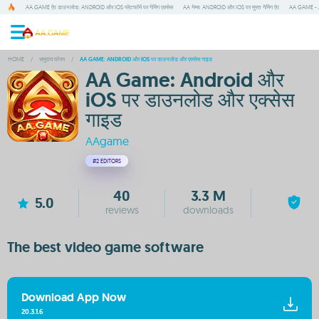
AA.GAME ऐप डाउनलोड: ANDROID और IOS प्लेटफॉर्म पर गेमिंग एक्सेस
AA गेम्स: ANDROID और IOS पर मुफ्त गेमिंग ऐप
AA GAME - A
HOME
/
समुदाय फोरम
/
AA GAME: ANDROID और IOS पर डाउनलोड और एक्सेस गाइड
AA Game: Android और
iOS पर डाउनलोड और एक्सेस
गाइड
AAgame
#2
EDITORS
40
3.3 M
5.0
reviews
downloads
The best video game software
Download App Now
20.3.1.6