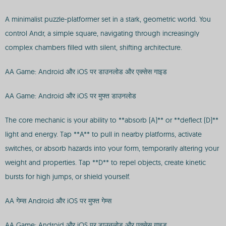
A minimalist puzzle-platformer set in a stark, geometric world. You
control Andr, a simple square, navigating through increasingly
complex chambers filled with silent, shifting architecture.
AA Game: Android और iOS पर डाउनलोड और एक्सेस गाइड
AA Game: Android और iOS पर मुफ्त डाउनलोड
The core mechanic is your ability to **absorb (A)** or **deflect (D)**
light and energy. Tap **A** to pull in nearby platforms, activate
switches, or absorb hazards into your form, temporarily altering your
weight and properties. Tap **D** to repel objects, create kinetic
bursts for high jumps, or shield yourself.
AA गेम्स Android और iOS पर मुफ्त गेम्स
AA Game: Android और iOS पर डाउनलोड और एक्सेस गाइड