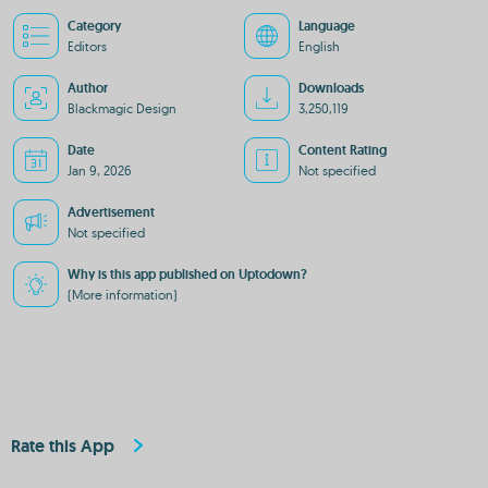
Category
Language
Editors
English
Author
Downloads
Blackmagic Design
3,250,119
Date
Content Rating
Jan 9, 2026
Not specified
Advertisement
Not specified
Why is this app published on Uptodown?
(More information)
Rate this App