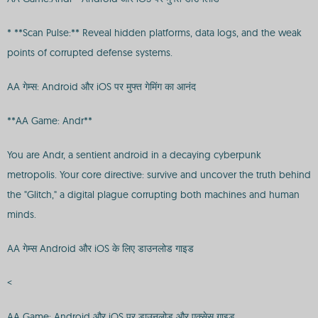
* **Scan Pulse:** Reveal hidden platforms, data logs, and the weak
points of corrupted defense systems.
AA गेम्स: Android और iOS पर मुफ्त गेमिंग का आनंद
**AA Game: Andr**
You are Andr, a sentient android in a decaying cyberpunk
metropolis. Your core directive: survive and uncover the truth behind
the "Glitch," a digital plague corrupting both machines and human
minds.
AA गेम्स Android और iOS के लिए डाउनलोड गाइड
<
AA Game: Android और iOS पर डाउनलोड और एक्सेस गाइड