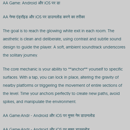
AA Game: Android और iOS पर डा
AA गेम्स एंड्रॉइड और iOS पर डाउनलोड करने का तरीका
The goal is to reach the glowing white exit in each room. The
aesthetic is clean and deliberate, using contrast and subtle sound
design to guide the player. A soft, ambient soundtrack underscores
the solitary journey.
The core mechanic is your ability to **anchor** yourself to specific
surfaces. With a tap, you can lock in place, altering the gravity of
nearby platforms or triggering the movement of entire sections of
the level. Time your anchors perfectly to create new paths, avoid
spikes, and manipulate the environment.
AA Game:Andr - Android और iOS पर मुफ्त गेम डाउनलोड
AA Game:Andr - Android और iOS पर मुफ्त डाउनलोड