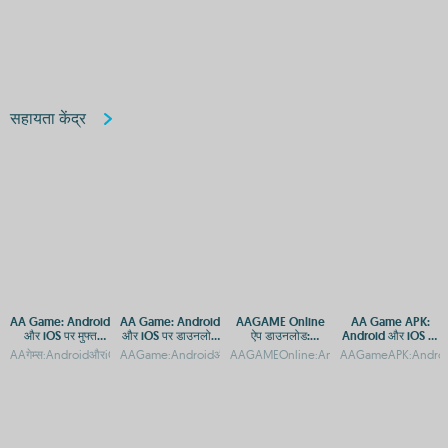
सहायता केंद्र
AA Game: Android
AA Game: Android
AAGAME Online
AA Game APK:
और iOS पर मुफ्त
और iOS पर डाउनलोड
ऐप डाउनलोड:
Android और iOS पर
डाउनलोड और एक्सेस
और एक्सेस गाइड
Android और iOS
डाउनलोड करें
AAगेम्स:AndroidऔरiOSपरमुफ्तगAAगेम्स:AndroidऔरiOSपरमुफ्तगेमिंगएप्सAAगेम्सएंड्रॉइडऔरiOSप
AAGame:AndroidऔरiOSपरडाउनलोडकरनेकातरीकाAAGame:Androi
AAGAMEOnline:AndroidऔरAppleडिवाइसपरएक्
AAGameAPK:Android
गाइड
प्लेटफ़ॉर्म गाइड