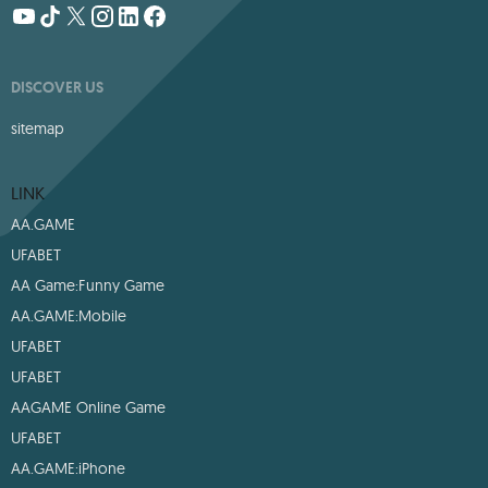
DISCOVER US
sitemap
LINK
AA.GAME
UFABET
AA Game:Funny Game
AA.GAME:Mobile
UFABET
UFABET
AAGAME Online Game
UFABET
AA.GAME:iPhone