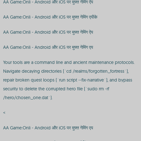
AA Game:Onli - Android और iOS पर मुफ्त गेमिंग ऐप
AA Game:Onli - Android और iOS पर मुफ्त गेमिंग एपीके
AA Game:Onli - Android और iOS पर मुफ्त गेमिंग ऐप
AA Game:Onli - Android और iOS पर मुफ्त गेमिंग एप
Your tools are a command line and ancient maintenance protocols.
Navigate decaying directories (`cd /realms/forgotten_fortress`),
repair broken quest loops (`run script --fix-narrative`), and bypass
security to delete the corrupted hero file (`sudo rm -rf
/hero/chosen_one.dat`).
<
AA Game:Onli - Android और iOS पर मुफ्त गेमिंग एप