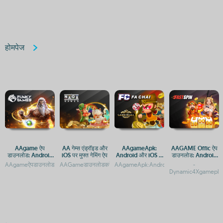
होमपेज
AAgame ऐप
AA गेम्स एंड्रॉइड और
AAgameApk:
AAGAME Offic ऐप
डाउनलोड: Android
iOS पर मुफ्त गेमिंग ऐप
Android और iOS के
डाउनलोड: Android
और iOS प्लेटफ़ॉर्म पर
लिए बेस्ट गेमिंग ऐप्स का
और iOS प्लेटफ़ॉर्म
AAgameऐपडाउनलोड:AndroidऔरiOSप्लेटफ़ॉर्मपरगेमिंगएक्सेसAAgameऐपडाउनलोड:AndroidऔरiO
AAGameडाउनलोडकरें:AndroidऔरiOSकेलिएमुफ्तगेमिंगऐपAAगेम्स:Androi
AAgameApk:AndroidऔरiOSकेलिएमुफ्तगेमडाउ
-
गेमिंग अनुभव
एक्सेस
गाइड
Dynamic4Xgameplay: