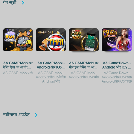
गेम सूची
AA.GAME:Mobi पर
AA.GAME:Mobi -
AA.GAME:Mobi पर
AA Game:Down -
गेमिंग ऐप्स का आनंद लें -
Android और iOS के
मोबाइल गेमिंग का आनंद
Android और iOS पर
Android और iOS
लिए ऐप डाउनलोड गाइड
लें - Android और
डाउनलोड और एक्सेस
AA.GAME:Mobiपरगेमिंगएप्सऔरAPKडाउनलोडकरें|AndroidऔरAppleप्लेटफ़ॉर्मAA.GAME:Mobiप
AA.GAME:Mobi-
AA.GAME:Mobi-
AAGame:Down-
डिवाइस के लिए
iOS के लिए एक्सेस करें
गाइड
AndroidऔरiOSकेलिएऐपडाउनलोडकरेंAA.GAME:Mobiपरमोबाइलगेमिंगकाआ
AndroidऔरiOSपरमोबाइलगेमिंगकाबेहतरीनप्लेट
AndroidऔरiOSपरडाउ
Androidऔर
AndroidऔरiOSपरडा
नवीनतम अपडेट