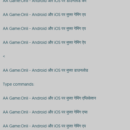
AA Game:Onli - Android और iOS पर डाउनलोड करें
AA Game:Onli - Android और iOS पर मुफ्त गेमिंग एप
AA Game:Onli - Android और iOS पर मुफ्त गेमिंग एप
AA Game:Onli - Android और iOS पर मुफ्त गेमिंग ऐप
<
AA Game:Onli - Android और iOS पर मुफ्त डाउनलोड
Type commands:
AA Game:Onli - Android और iOS पर मुफ्त गेमिंग एप्लिकेशन
AA Game:Onli - Android और iOS पर मुफ्त गेमिंग एप्स
AA Game:Onli - Android और iOS पर मुफ्त गेमिंग एप