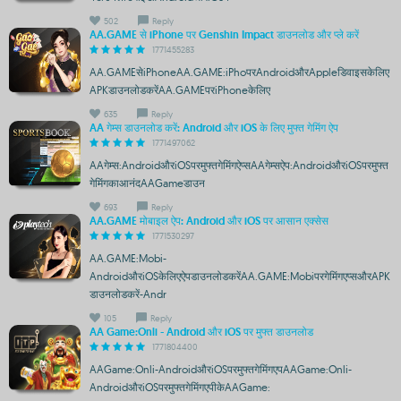
502
Reply
AA.GAME से iPhone पर Genshin Impact डाउनलोड और प्ले करें
1771455283
AA.GAMEसेiPhoneAA.GAME:iPhoपरAndroidऔरAppleडिवाइसकेलिए
APKडाउनलोडकरेंAA.GAMEपरiPhoneकेलिए
635
Reply
AA गेम्स डाउनलोड करें: Android और iOS के लिए मुफ्त गेमिंग ऐप
1771497062
AAगेम्स:AndroidऔरiOSपरमुफ्तगेमिंगऐप्सAAगेम्सऐप:AndroidऔरiOSपरमुफ्त
गेमिंगकाआनंदAAGameडाउन
693
Reply
AA.GAME मोबाइल ऐप: Android और iOS पर आसान एक्सेस
1771530297
AA.GAME:Mobi-
AndroidऔरiOSकेलिएऐपडाउनलोडकरेंAA.GAME:Mobiपरगेमिंगएप्सऔरAPK
डाउनलोडकरें-Andr
105
Reply
AA Game:Onli - Android और iOS पर मुफ्त डाउनलोड
1771804400
AAGame:Onli-AndroidऔरiOSपरमुफ्तगेमिंगएपAAGame:Onli-
AndroidऔरiOSपरमुफ्तगेमिंगएपीकेAAGame: