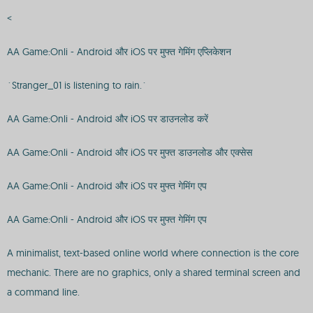
<
AA Game:Onli - Android और iOS पर मुफ्त गेमिंग एप्लिकेशन
`Stranger_01 is listening to rain.`
AA Game:Onli - Android और iOS पर डाउनलोड करें
AA Game:Onli - Android और iOS पर मुफ्त डाउनलोड और एक्सेस
AA Game:Onli - Android और iOS पर मुफ्त गेमिंग एप
AA Game:Onli - Android और iOS पर मुफ्त गेमिंग एप
A minimalist, text-based online world where connection is the core
mechanic. There are no graphics, only a shared terminal screen and
a command line.