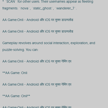
* `SCAN` for other users. Their usernames appear as fleeting
fragments: `nova`, `static_ghost`, `wanderer_7`.
AA Game:Onli - Android और iOS पर मुफ्त डाउनलोड
AA Game:Onli - Android और iOS पर मुफ्त डाउनलोड
Gameplay revolves around social interaction, exploration, and
puzzle-solving. You can:
AA Game:Onli - Android और iOS पर मुफ्त गेमिंग एप
**AA Game: Onli
AA Game:Onli - Android और iOS पर मुफ्त गेमिंग एप
**AA Game: Onli**
AA Game:Onli - Android और iOS पर मुफ्त गेमिंग एप