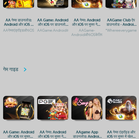
AA गेम्स डाउनलोड:
AA Game: Android
AA गेम्स: Android
AAGame Club ऐप
Android और iOS के
और iOS पर डाउनलोड
और iOS पर मुफ्त गेमिंग
डाउनलोड - Android
लिए मुफ्त गेमिंग ऐप
और एक्सेस गाइड
ऐप
और iOS प्लेटफ़ॉर्म के
AAगेम्सएंड्रॉइडऔरiOSपरमुफ्तमेंडाउनलोडकरेंAAगेम्सडाउनलोड:AndroidऔरiOSकेलिएमुफ्तगेमिंगएपA
AAGame:AndroidऔरiOSपरडाउनलोडकरनेकातरीकाAAGame:Androi
AAGame-
*Whereeverygamefin
लिए
AndroidऔरiOSकेलिएमुफ्तडाउनलोडAAगेम्स:And
गेम गाइड
AA Game: Android
AA गेम्स: Android
AAgame App
AA गेम्स एंड्रॉइड और
और iOS पर मुफ्त
और iOS पर मुफ्त गेमिंग
डाउनलोड: Android
iOS पर मुफ्त में खेलने