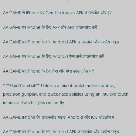
AA.GAME से iPhone पर Genshin Impact APK डाउनलोड और इंस
AA.GAME पर iPhone के लिए APP और APK डाउनलोड करें
AA.GAME पर iPhone के लिए Android APK डाउनलोड और एक्सेस गाइड
AA.GAME पर iPhone के लिए Android ऐप्स कैसे डाउनलोड करें
AA.GAME पर iPhone के लिए ऐप्स और गेम्स डाउनलोड करें
* **Fluid Combat:** Unleash a mix of brutal melee combos,
precision gunplay, and quick-hack abilities using an intuitive touch
interface. Switch styles on the fly.
AA.GAME iPhone ऐप डाउनलोड गाइड: Android और iOS प्लेटफ़ॉर्म प
AA.GAME पर iPhone के लिए Android APK डाउनलोड और एक्सेस गाइड