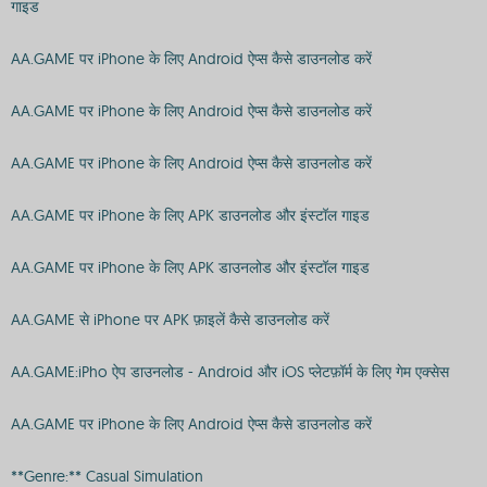
गाइड
AA.GAME पर iPhone के लिए Android ऐप्स कैसे डाउनलोड करें
AA.GAME पर iPhone के लिए Android ऐप्स कैसे डाउनलोड करें
AA.GAME पर iPhone के लिए Android ऐप्स कैसे डाउनलोड करें
AA.GAME पर iPhone के लिए APK डाउनलोड और इंस्टॉल गाइड
AA.GAME पर iPhone के लिए APK डाउनलोड और इंस्टॉल गाइड
AA.GAME से iPhone पर APK फ़ाइलें कैसे डाउनलोड करें
AA.GAME:iPho ऐप डाउनलोड - Android और iOS प्लेटफ़ॉर्म के लिए गेम एक्सेस
AA.GAME पर iPhone के लिए Android ऐप्स कैसे डाउनलोड करें
**Genre:** Casual Simulation