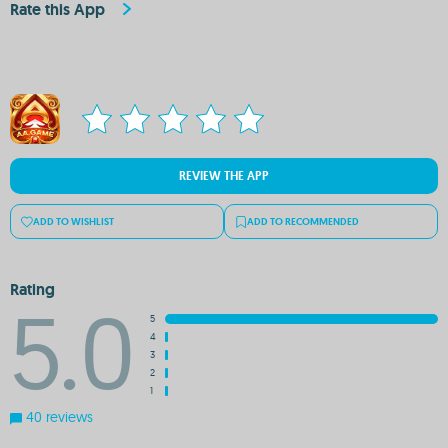
Rate this App
REVIEW THE APP
ADD TO WISHLIST
ADD TO RECOMMENDED
Rating
5.0
5
4
3
2
1
40 reviews