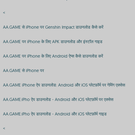
<
AA.GAME से iPhone पर Genshin Impact डाउनलोड कैसे करें
AA.GAME पर iPhone के लिए APK डाउनलोड और इंस्टॉल गाइड
AA.GAME पर iPhone के लिए Android ऐप्स कैसे डाउनलोड करें
AA.GAME से iPhone पर
AA.GAME iPhone ऐप डाउनलोड: Android और iOS प्लेटफ़ॉर्म पर गेमिंग एक्सेस
AA.GAME:iPho ऐप डाउनलोड - Android और iOS प्लेटफ़ॉर्म पर एक्सेस
AA.GAME:iPho ऐप डाउनलोड - Android और iOS प्लेटफ़ॉर्म गाइड
<