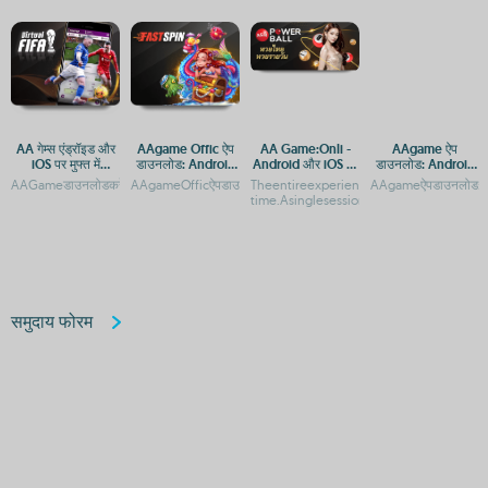
AA गेम्स एंड्रॉइड और
AAgame Offic ऐप
AA Game:Onli -
AAgame ऐप
iOS पर मुफ्त में
डाउनलोड: Android
Android और iOS पर
डाउनलोड: Android
डाउनलोड करने के लिए
और iOS प्लेटफ़ॉर्म पर
मुफ्त डाउनलोड
और iOS प्लेटफ़ॉर्म पर
AAGameडाउनलोडकरें:AndroidऔरiOSकेलिएमुफ्तगेमिंगऐपAAगेम्सडाउनलोडकरें:AndroidऔरiOSपरम
AAgameOfficऐपडाउनलोड:AndroidऔरiOSप्लेटफॉर्मपरएक्सेसAAgameO
Theentireexperienceisshapedbytheplayer
AAgameऐपडाउनलोड:And
एक्सेस गाइड
गेमिंग एक्सेस
time.Asinglesessionmighthostapoignant
समुदाय फोरम