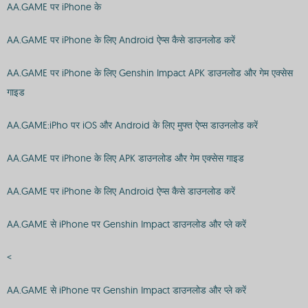
AA.GAME पर iPhone के
AA.GAME पर iPhone के लिए Android ऐप्स कैसे डाउनलोड करें
AA.GAME पर iPhone के लिए Genshin Impact APK डाउनलोड और गेम एक्सेस
गाइड
AA.GAME:iPho पर iOS और Android के लिए मुफ्त ऐप्स डाउनलोड करें
AA.GAME पर iPhone के लिए APK डाउनलोड और गेम एक्सेस गाइड
AA.GAME पर iPhone के लिए Android ऐप्स कैसे डाउनलोड करें
AA.GAME से iPhone पर Genshin Impact डाउनलोड और प्ले करें
<
AA.GAME से iPhone पर Genshin Impact डाउनलोड और प्ले करें