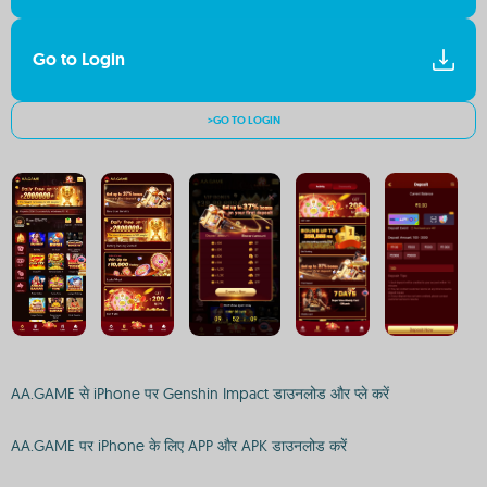
Go to Login
>GO TO LOGIN
AA.GAME से iPhone पर Genshin Impact डाउनलोड और प्ले करें
AA.GAME पर iPhone के लिए APP और APK डाउनलोड करें