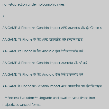
non-stop action under holographic skies.
<
AA.GAME से iPhone पर Genshin Impact APK डाउनलोड और इंस्टॉल गाइड
AA.GAME पर iPhone के लिए APK डाउनलोड और इंस्टॉल गाइड
AA.GAME पर iPhone के लिए Android ऐप्स कैसे डाउनलोड करें
AA.GAME से iPhone पर Genshin Impact डाउनलोड और प्ले करें
AA.GAME पर iPhone के लिए Android ऐप्स कैसे डाउनलोड करें
AA.GAME से iPhone पर Genshin Impact APK डाउनलोड और इंस्टॉल गाइड
- **Endless Evolution:** Upgrade and awaken your iPhos into
majestic advanced forms.