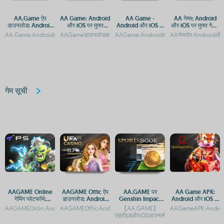
AA.Game ऐप
AA Game: Android
AA Game -
AA गेम्स: Android
डाउनलोड: Android
और iOS पर मुफ्त
Android और iOS के
और iOS पर मुफ्त गेमिंग
और iOS प्लेटफ़ॉर्म पर
डाउनलोड और एक्सेस
लिए मुफ्त डाउनलोड
का आनंद
AA.Game:AndroidऔरiOSपरमुफ्तगेम्सडाउनलोडकरेंAA.Gameऐपडाउनलोड:AndroidऔरiOSप्लेटफॉर
AAGameडाउनलोडकरें:AndroidऔरiOSकेलिएमुफ्तगेमिंगऐपAAगेम्सडाउनलो
AAGame:AndroidऔरiOSकेलिएमुफ्तडाउनलोडऔरप्ल
AAगेम्सऐप:Androidऔरi
गेमिंग का आनंद
गाइड
और एक्सेस गाइड
गेम सूची
AAGAME Online
AAGAME Offic ऐप
AA.GAME पर
AA Game APK:
गेमिंग प्लेटफॉर्म:
डाउनलोड: Android
Genshin Impact
Android और iOS के
Android और iOS पर
और iOS प्लेटफ़ॉर्म
APK डाउनलोड और
लिए डाउनलोड गाइड
AAGAMEOnlin:AndroidaurApplekeliyeaasaanaccessAAGAMEOnlineऐपडाउनलोड:Andro
AAGAMEOffic:AndroidऔरiOSकेलिएऑफिशियलऐपडाउनलोडगाइडAAG
【AA.GAME】
AAGameAPK:Android
एक्सेस
गाइड
गेम एक्सेस गाइड
एंड्रॉइडऔरiOSडाउनलोडगाइड:ऐपऔरAPKएक्से