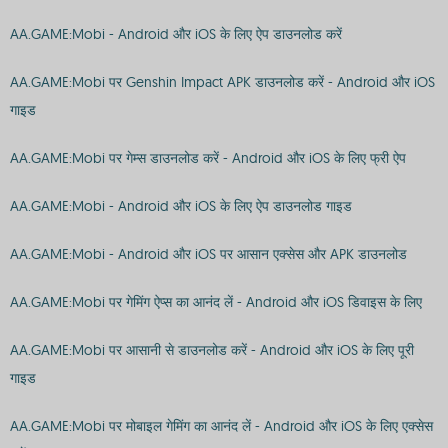
AA.GAME:Mobi - Android और iOS के लिए ऐप डाउनलोड करें
AA.GAME:Mobi पर Genshin Impact APK डाउनलोड करें - Android और iOS
गाइड
AA.GAME:Mobi पर गेम्स डाउनलोड करें - Android और iOS के लिए फ्री ऐप
AA.GAME:Mobi - Android और iOS के लिए ऐप डाउनलोड गाइड
AA.GAME:Mobi - Android और iOS पर आसान एक्सेस और APK डाउनलोड
AA.GAME:Mobi पर गेमिंग ऐप्स का आनंद लें - Android और iOS डिवाइस के लिए
AA.GAME:Mobi पर आसानी से डाउनलोड करें - Android और iOS के लिए पूरी
गाइड
AA.GAME:Mobi पर मोबाइल गेमिंग का आनंद लें - Android और iOS के लिए एक्सेस