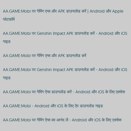
AA.GAME:Mobi पर गेमिंग एप्स और APK डाउनलोड करें | Android और Apple
प्लेटफ़ॉर्म
AA.GAME:Mobi पर Genshin Impact APK डाउनलोड करें - Android और iOS
गाइड
AA.GAME:Mobi पर गेमिंग एप्स और APK डाउनलोड करें
AA.GAME:Mobi पर Genshin Impact APK डाउनलोड करें - Android और iOS
गाइड
AA.GAME:Mobi पर गेमिंग ऐप्स डाउनलोड करें - Android और iOS के लिए एक्सेस
AA.GAME:Mobi - Android और iOS के लिए ऐप डाउनलोड गाइड
AA.GAME:Mobi पर गेमिंग ऐप्स का आनंद लें - Android और iOS के लिए एक्सेस