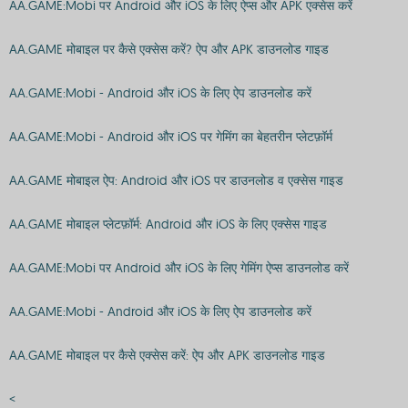
AA.GAME:Mobi पर Android और iOS के लिए ऐप्स और APK एक्सेस करें
AA.GAME मोबाइल पर कैसे एक्सेस करें? ऐप और APK डाउनलोड गाइड
AA.GAME:Mobi - Android और iOS के लिए ऐप डाउनलोड करें
AA.GAME:Mobi - Android और iOS पर गेमिंग का बेहतरीन प्लेटफ़ॉर्म
AA.GAME मोबाइल ऐप: Android और iOS पर डाउनलोड व एक्सेस गाइड
AA.GAME मोबाइल प्लेटफ़ॉर्म: Android और iOS के लिए एक्सेस गाइड
AA.GAME:Mobi पर Android और iOS के लिए गेमिंग ऐप्स डाउनलोड करें
AA.GAME:Mobi - Android और iOS के लिए ऐप डाउनलोड करें
AA.GAME मोबाइल पर कैसे एक्सेस करें: ऐप और APK डाउनलोड गाइड
<