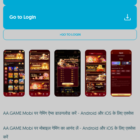
Go to Login
>GO TO LOGIN
AA.GAME:Mobi पर गेमिंग ऐप्स डाउनलोड करें - Android और iOS के लिए एक्सेस
AA.GAME:Mobi पर मोबाइल गेमिंग का आनंद लें - Android और iOS के लिए एक्सेस
करें