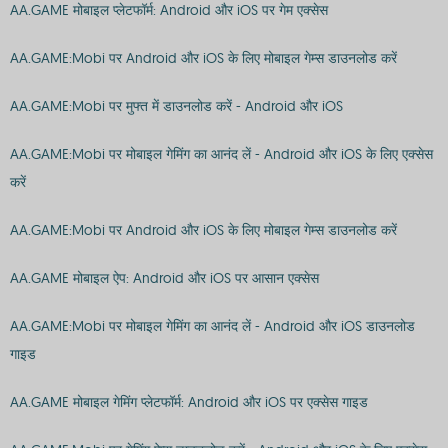
AA.GAME मोबाइल प्लेटफॉर्म: Android और iOS पर गेम एक्सेस
AA.GAME:Mobi पर Android और iOS के लिए मोबाइल गेम्स डाउनलोड करें
AA.GAME:Mobi पर मुफ्त में डाउनलोड करें - Android और iOS
AA.GAME:Mobi पर मोबाइल गेमिंग का आनंद लें - Android और iOS के लिए एक्सेस
करें
AA.GAME:Mobi पर Android और iOS के लिए मोबाइल गेम्स डाउनलोड करें
AA.GAME मोबाइल ऐप: Android और iOS पर आसान एक्सेस
AA.GAME:Mobi पर मोबाइल गेमिंग का आनंद लें - Android और iOS डाउनलोड
गाइड
AA.GAME मोबाइल गेमिंग प्लेटफॉर्म: Android और iOS पर एक्सेस गाइड