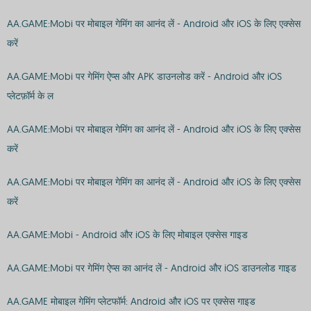
AA.GAME:Mobi पर मोबाइल गेमिंग का आनंद लें - Android और iOS के लिए एक्सेस
करें
AA.GAME:Mobi पर गेमिंग ऐप्स और APK डाउनलोड करें - Android और iOS
प्लेटफ़ॉर्म के ल
AA.GAME:Mobi पर मोबाइल गेमिंग का आनंद लें - Android और iOS के लिए एक्सेस
करें
AA.GAME:Mobi पर मोबाइल गेमिंग का आनंद लें - Android और iOS के लिए एक्सेस
करें
AA.GAME:Mobi - Android और iOS के लिए मोबाइल एक्सेस गाइड
AA.GAME:Mobi पर गेमिंग ऐप्स का आनंद लें - Android और iOS डाउनलोड गाइड
AA.GAME मोबाइल गेमिंग प्लेटफॉर्म: Android और iOS पर एक्सेस गाइड