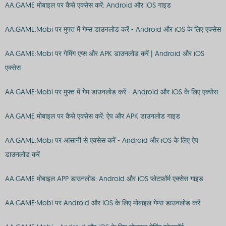
AA.GAME मोबाइल पर कैसे एक्सेस करें: Android और iOS गाइड
AA.GAME:Mobi पर मुफ्त में गेम्स डाउनलोड करें - Android और iOS के लिए एक्सेस
AA.GAME:Mobi पर गेमिंग एप्स और APK डाउनलोड करें | Android और iOS
एक्सेस
AA.GAME:Mobi पर मुफ्त में गेम डाउनलोड करें - Android और iOS के लिए एक्सेस
AA.GAME मोबाइल पर कैसे एक्सेस करें: ऐप और APK डाउनलोड गाइड
AA.GAME:Mobi पर आसानी से एक्सेस करें - Android और iOS के लिए ऐप
डाउनलोड करें
AA.GAME मोबाइल APP डाउनलोड: Android और iOS प्लेटफ़ॉर्म एक्सेस गाइड
AA.GAME:Mobi पर Android और iOS के लिए मोबाइल गेम्स डाउनलोड करें