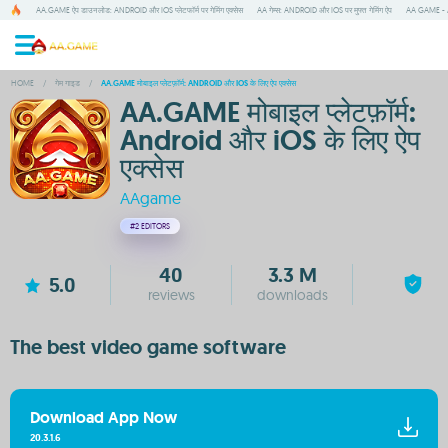
AA.GAME ऐप डाउनलोड: ANDROID और IOS प्लेटफॉर्म पर गेमिंग एक्सेस
AA गेम्स: ANDROID और IOS पर मुफ्त गेमिंग ऐप
AA GAME - A
HOME
/
गेम गाइड
/
AA.GAME मोबाइल प्लेटफ़ॉर्म: ANDROID और IOS के लिए ऐप एक्सेस
AA.GAME मोबाइल प्लेटफ़ॉर्म:
Android और iOS के लिए ऐप
एक्सेस
AAgame
#2
EDITORS
40
3.3 M
5.0
reviews
downloads
The best video game software
Download App Now
20.3.1.6