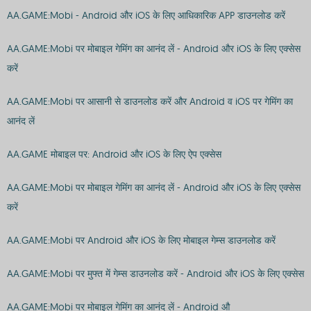
AA.GAME:Mobi - Android और iOS के लिए आधिकारिक APP डाउनलोड करें
AA.GAME:Mobi पर मोबाइल गेमिंग का आनंद लें - Android और iOS के लिए एक्सेस
करें
AA.GAME:Mobi पर आसानी से डाउनलोड करें और Android व iOS पर गेमिंग का
आनंद लें
AA.GAME मोबाइल पर: Android और iOS के लिए ऐप एक्सेस
AA.GAME:Mobi पर मोबाइल गेमिंग का आनंद लें - Android और iOS के लिए एक्सेस
करें
AA.GAME:Mobi पर Android और iOS के लिए मोबाइल गेम्स डाउनलोड करें
AA.GAME:Mobi पर मुफ्त में गेम्स डाउनलोड करें - Android और iOS के लिए एक्सेस
AA.GAME:Mobi पर मोबाइल गेमिंग का आनंद लें - Android औ