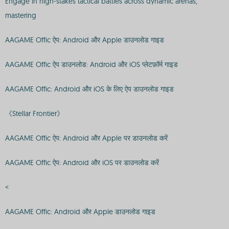
Engage in high-stakes tactical battles across dynamic arenas,
mastering
AAGAME Offic ऐप: Android और Apple डाउनलोड गाइड
AAGAME Offic ऐप डाउनलोड: Android और iOS प्लेटफ़ॉर्म गाइड
AAGAME Offic: Android और iOS के लिए ऐप डाउनलोड गाइड
《Stellar Frontier》
AAGAME Offic ऐप: Android और Apple पर डाउनलोड करें
AAGAME Offic ऐप: Android और iOS पर डाउनलोड करें
<
AAGAME Offic: Android और Apple डाउनलोड गाइड