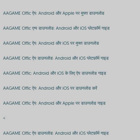
AAGAME Offic ऐप: Android और Apple पर मुफ्त डाउनलोड
AAGAME Offic एप्प डाउनलोड: Android और iOS प्लेटफ़ॉर्म गाइड
AAGAME Offic ऐप: Android और iOS पर मुफ्त डाउनलोड
AAGAME Offic ऐप डाउनलोड: Android और iOS प्लेटफ़ॉर्म गाइड
AAGAME Offic: Android और iOS के लिए ऐप डाउनलोड गाइड
AAGAME Offic ऐप: Android और iOS पर डाउनलोड करें
AAGAME Offic ऐप: Android और Apple पर डाउनलोड गाइड
<
AAGAME Offic ऐप डाउनलोड: Android और iOS प्लेटफ़ॉर्म गाइड