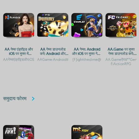
AA गेम्स एंड्रॉइड और
AA गेम्स डाउनलोड
AA गेम्स: Android
AA.Game पर मुफ्त
iOS पर मुफ्त में
करें: Android और
और iOS पर मुफ्त गेमिंग
गेम्स डाउनलोड करें:
डाउनलोड करें
iOS पर मुफ्त गेमिंग एप्स
एप्स
Android और iOS के
AAगेम्सएंड्रॉइडऔरiOSपरमुफ्तमेंडाउनलोडकरेंAAगेम्सएंड्रॉइडऔरiOSपरमुफ्तमेंडाउनलोडकरें
AAGame:AndroidऔरiOSपरमुफ्तडाउनलोडऔरएक्सेसगाइडAAGameडाउनलो
[F]ighttheslime@
AA.Gameऐपड**Genre
लिए APK
FiActionRPG
समुदाय फोरम