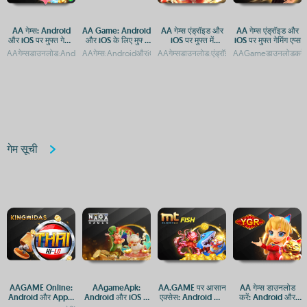
AA गेम्स: Android
AA Game: Android
AA गेम्स एंड्रॉइड और
AA गेम्स एंड्रॉइड और
और iOS पर मुफ्त गेमिंग
और iOS के लिए मुफ्त
iOS पर मुफ्त में
iOS पर मुफ्त गेमिंग एप्स
ऐप्स
डाउनलोड और प्ले गाइड
डाउनलोड करें
AAगेम्सडाउनलोड:AndroidऔरiOSपरमुफ्तगेमिंगएप्सAAGameडाउनलोडकरें:AndroidऔरiOSकेलिएमुफ
AAगेम्स:AndroidऔरiOSपरमुफ्तगेमिंगऐपAAगेम्सऐप:AndroidऔरiOSपरमुफ्तग
AAगेम्सडाउनलोड:एंड्रॉइडऔरiOSपरमुफ्तगेमिंगएपAA
AAGameडाउनलोडकरें:A
गेम सूची
AAGAME Online:
AAgameApk:
AA.GAME पर आसान
AA गेम्स डाउनलोड
Android और Apple
Android और iOS के
एक्सेस: Android और
करें: Android और
के लिए एक्सेस गाइड
लिए मुफ्त गेम एपीक्स
iOS के लिए ऐप और
iOS के लिए मुफ्त गेमिंग