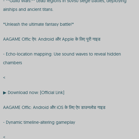
- **Guild Wars:** Lead legions in 50v50 siege battles, deploying
airships and ancient titans.
*Unleash the ultimate fantasy battle!*
AAGAME Offic ऐप: Android और Apple के लिए पूरी गाइड
- Echo-location mapping: Use sound waves to reveal hidden
chambers
<
▶ Download now: [Official Link]
AAGAME Offic: Android और iOS के लिए ऐप डाउनलोड गाइड
- Dynamic timeline-altering gameplay
<