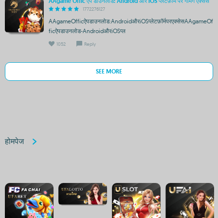
AAgame Offic ऐप डाउनलोड: Android और iOS प्लेटफ़ॉर्म पर गेमिंग एक्सेस
1772276127
AAgameOfficऐपडाउनलोड:AndroidऔरiOSप्लेटफ़ॉर्मपरएक्सेसAAgameOf
ficऐपडाउनलोड-AndroidऔरiOSप्ल
1052
Reply
SEE MORE
होमपेज