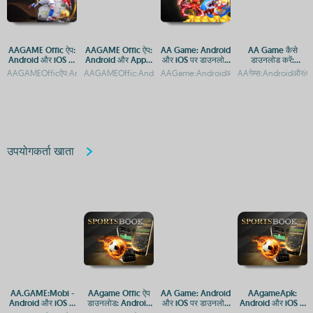
AAGAME Offic ऐप:
AAGAME Offic ऐप:
AA Game: Android
AA Game कैसे
Android और iOS पर
Android और Apple
और iOS पर डाउनलोड
डाउनलोड करें:
डाउनलोड करें
पर डाउनलोड करें
और एक्सेस गाइड
Android और iOS
AAGAMEOfficऐप:AndroidऔरAppleपरडाउनलोडकरेंAAGAMEOfficऐप:AndroidऔरAppleपरड
AAGAMEOffic:AndroidऔरiOSपरमुफ्तगेमिंगएक्सेसAAGAMEOfficऐप:
AAGame:AndroidऔरiOSपरडाउनलोडगाइडAAगेम
AAगेम्स:AndroidऔरiOSप
गाइड
उपयोगकर्ता खाता
AA.GAME:Mobi -
AAgame Offic ऐप
AA Game: Android
AAgameApk:
Android और iOS के
डाउनलोड: Android
और iOS पर डाउनलोड
Android और iOS के
लिए ऐप डाउनलोड करें
और iOS प्लेटफ़ॉर्म पर
और एक्सेस गाइड
लिए मुफ्त गेम डाउनलोड