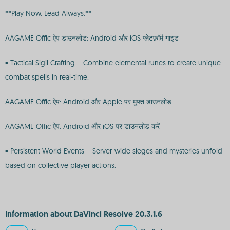
**Play Now. Lead Always.**
AAGAME Offic ऐप डाउनलोड: Android और iOS प्लेटफ़ॉर्म गाइड
• Tactical Sigil Crafting – Combine elemental runes to create unique
combat spells in real-time.
AAGAME Offic ऐप: Android और Apple पर मुफ्त डाउनलोड
AAGAME Offic ऐप: Android और iOS पर डाउनलोड करें
• Persistent World Events – Server-wide sieges and mysteries unfold
based on collective player actions.
Information about DaVinci Resolve 20.3.1.6