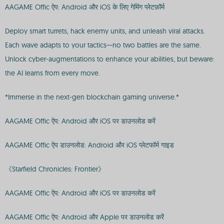
AAGAME Offic ऐप: Android और iOS के लिए गेमिंग प्लेटफ़ॉर्म
Deploy smart turrets, hack enemy units, and unleash viral attacks.
Each wave adapts to your tactics—no two battles are the same.
Unlock cyber-augmentations to enhance your abilities, but beware:
the AI learns from every move.
*Immerse in the next-gen blockchain gaming universe.*
AAGAME Offic ऐप: Android और iOS पर डाउनलोड करें
AAGAME Offic ऐप डाउनलोड: Android और iOS प्लेटफॉर्म गाइड
《Starfield Chronicles: Frontier》
AAGAME Offic ऐप: Android और iOS पर डाउनलोड करें
AAGAME Offic ऐप: Android और Apple पर डाउनलोड करें