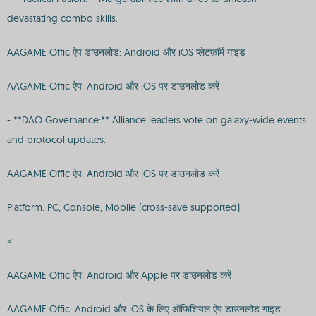
devastating combo skills.
AAGAME Offic ऐप डाउनलोड: Android और iOS प्लेटफ़ॉर्म गाइड
AAGAME Offic ऐप: Android और iOS पर डाउनलोड करें
- **DAO Governance:** Alliance leaders vote on galaxy-wide events
and protocol updates.
AAGAME Offic ऐप: Android और iOS पर डाउनलोड करें
Platform: PC, Console, Mobile (cross-save supported)
<
AAGAME Offic ऐप: Android और Apple पर डाउनलोड करें
AAGAME Offic: Android और iOS के लिए ऑफिशियल ऐप डाउनलोड गाइड