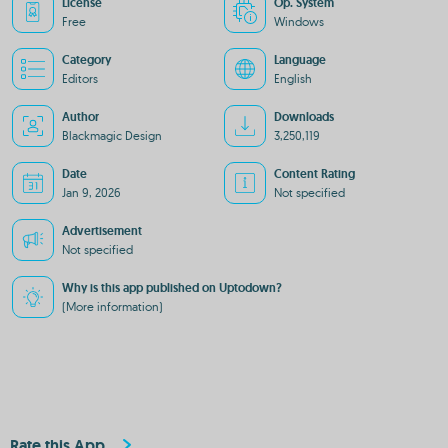
License
Op. System
Free
Windows
Category
Language
Editors
English
Author
Downloads
Blackmagic Design
3,250,119
Date
Content Rating
Jan 9, 2026
Not specified
Advertisement
Not specified
Why is this app published on Uptodown?
(More information)
Rate this App