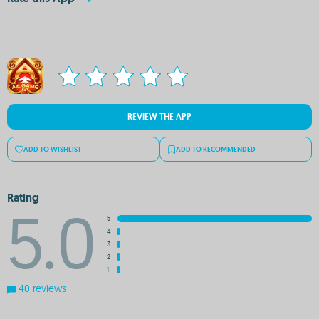
REVIEW THE APP
ADD TO WISHLIST
ADD TO RECOMMENDED
Rating
5.0
5
4
3
2
1
40 reviews