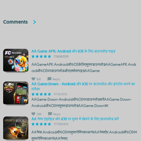
Comments
AA Game APK: Android और iOS के लिए डाउनलोड गाइड
1768963595
AAGameAPK:AndroidऔरiOSकेलिएमुफ्तडाउनलोडAAGameAPK:Andr
oidऔरiOSपरडाउनलोडऔरएक्सेसगाइडAAGame
818
Reply
AA Game:Down - Android और iOS पर डाउनलोड और इंस्टॉल करने का
तरीका
1771013170
AAGame:Down-AndroidऔरiOSपरडाउनलोडकरेंAAGame:Down-
AndroidऔरiOSपरमुफ्तडाउनलोडAAGame:Downका
289
Reply
AA गेम्स एंड्रॉइड और iOS पर मुफ्त में खेलने के लिए डाउनलोड करें
1771550975
AAगेम्स:AndroidऔरiOSपरमुफ्तगेमिंगकाआनंदAAगेम्सऐप:AndroidऔरiOSपर
मुफ्तगेमिंगकाआनंदAAगेम्सए