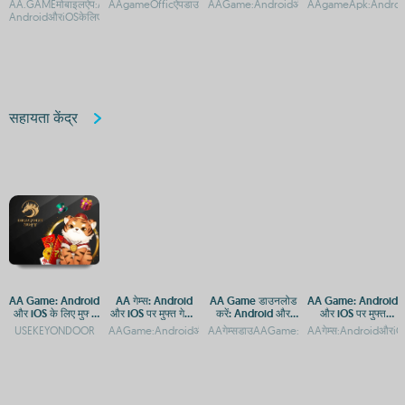
AA.GAMEमोबाइलऐप:AndroidऔरiOSपरआसानएक्सेसAA.GAME:Mobi-
AAgameOfficऐपडाउनलोड:AndroidऔरiOSप्लेटफ़ॉर्मकेलिएपूरीगाइडA
AAGame:AndroidऔरiOSपरडाउनलोडऔरएक्सेसगा
AAgameApk:Androidऔ
एक्सेस गाइड
AndroidऔरiOSकेलिएऐपडाउनलोडगाइडAA.GA
सहायता केंद्र
AA Game: Android
AA गेम्स: Android
AA Game डाउनलोड
AA Game: Android
और iOS के लिए मुफ्त
और iOS पर मुफ्त गेमिंग
करें: Android और
और iOS पर मुफ्त
डाउनलोड और प्ले
ऐप्स
iOS के लिए मुफ्त गेमिंग
डाउनलोड और एक्सेस
USEKEYONDOOR
AAGame:AndroidऔरiOSपरमुफ्तडाउनलोडऔरएक्सेस
AAगेम्सडाउAAGame:AndroidऔरiOSपरमुफ्तडाउन
AAगेम्स:AndroidऔरiOSप
ऐप
गाइड