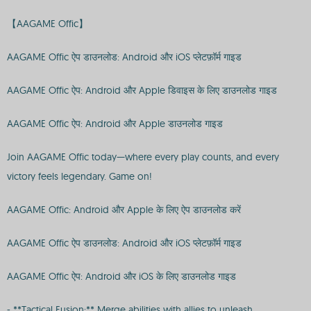
【AAGAME Offic】
AAGAME Offic ऐप डाउनलोड: Android और iOS प्लेटफ़ॉर्म गाइड
AAGAME Offic ऐप: Android और Apple डिवाइस के लिए डाउनलोड गाइड
AAGAME Offic ऐप: Android और Apple डाउनलोड गाइड
Join AAGAME Offic today—where every play counts, and every
victory feels legendary. Game on!
AAGAME Offic: Android और Apple के लिए ऐप डाउनलोड करें
AAGAME Offic ऐप डाउनलोड: Android और iOS प्लेटफ़ॉर्म गाइड
AAGAME Offic ऐप: Android और iOS के लिए डाउनलोड गाइड
- **Tactical Fusion:** Merge abilities with allies to unleash