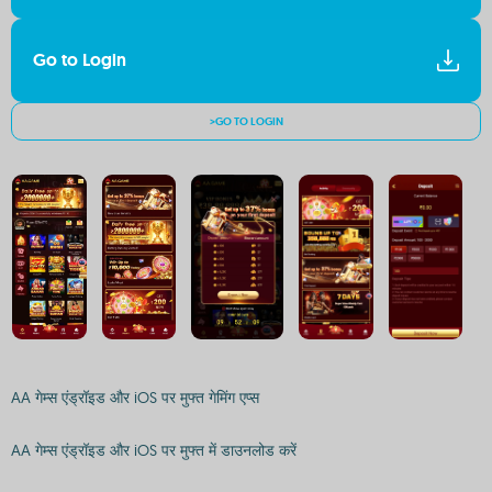
Go to Login
>GO TO LOGIN
AA गेम्स एंड्रॉइड और iOS पर मुफ्त गेमिंग एप्स
AA गेम्स एंड्रॉइड और iOS पर मुफ्त में डाउनलोड करें