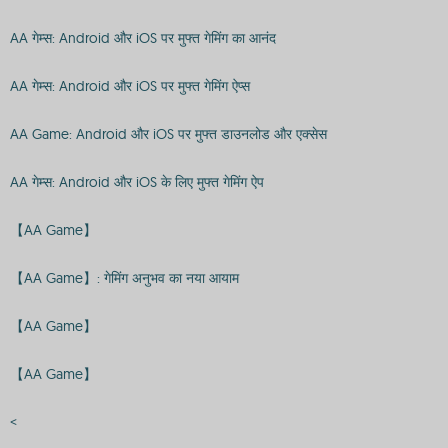
AA गेम्स: Android और iOS पर मुफ्त गेमिंग का आनंद
AA गेम्स: Android और iOS पर मुफ्त गेमिंग ऐप्स
AA Game: Android और iOS पर मुफ्त डाउनलोड और एक्सेस
AA गेम्स: Android और iOS के लिए मुफ्त गेमिंग ऐप
【AA Game】
【AA Game】: गेमिंग अनुभव का नया आयाम
【AA Game】
【AA Game】
<