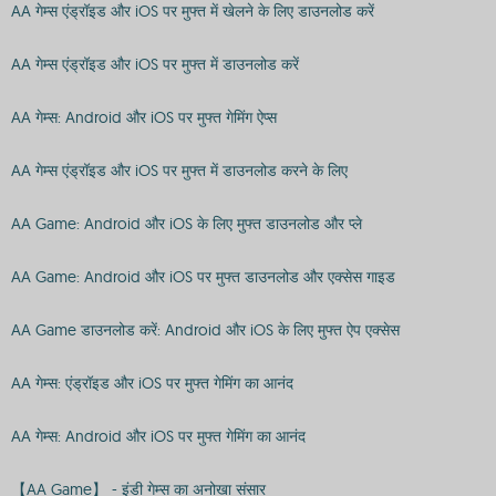
AA गेम्स एंड्रॉइड और iOS पर मुफ्त में खेलने के लिए डाउनलोड करें
AA गेम्स एंड्रॉइड और iOS पर मुफ्त में डाउनलोड करें
AA गेम्स: Android और iOS पर मुफ्त गेमिंग ऐप्स
AA गेम्स एंड्रॉइड और iOS पर मुफ्त में डाउनलोड करने के लिए
AA Game: Android और iOS के लिए मुफ्त डाउनलोड और प्ले
AA Game: Android और iOS पर मुफ्त डाउनलोड और एक्सेस गाइड
AA Game डाउनलोड करें: Android और iOS के लिए मुफ्त ऐप एक्सेस
AA गेम्स: एंड्रॉइड और iOS पर मुफ्त गेमिंग का आनंद
AA गेम्स: Android और iOS पर मुफ्त गेमिंग का आनंद
【AA Game】 - इंडी गेम्स का अनोखा संसार