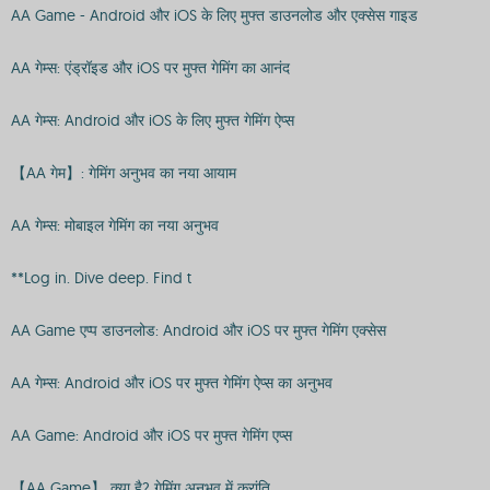
AA Game - Android और iOS के लिए मुफ्त डाउनलोड और एक्सेस गाइड
AA गेम्स: एंड्रॉइड और iOS पर मुफ्त गेमिंग का आनंद
AA गेम्स: Android और iOS के लिए मुफ्त गेमिंग ऐप्स
【AA गेम】: गेमिंग अनुभव का नया आयाम
AA गेम्स: मोबाइल गेमिंग का नया अनुभव
**Log in. Dive deep. Find t
AA Game एप्प डाउनलोड: Android और iOS पर मुफ्त गेमिंग एक्सेस
AA गेम्स: Android और iOS पर मुफ्त गेमिंग ऐप्स का अनुभव
AA Game: Android और iOS पर मुफ्त गेमिंग एप्स
【AA Game】 क्या है? गेमिंग अनुभव में क्रांति