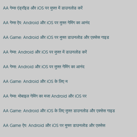
AA गेम्स एंड्रॉइड और iOS पर मुफ्त में डाउनलोड करें
AA गेम्स ऐप: Android और iOS पर मुफ्त गेमिंग का आनंद
AA Game: Android और iOS पर मुफ्त डाउनलोड और एक्सेस गाइड
AA गेम्स: Android और iOS पर मुफ्त में डाउनलोड करें
AA गेम्स: Android और iOS पर मुफ्त गेमिंग का आनंद
AA Game: Android और iOS के लिए म
AA गेम्स: मोबाइल गेमिंग का मजा Android और iOS पर
AA Game: Android और iOS के लिए मुफ्त डाउनलोड और एक्सेस गाइड
AA Game ऐप: Android और iOS पर मुफ्त डाउनलोड और एक्सेस