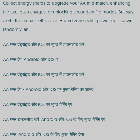
Collect energy shards to upgrade your AA mid-match, enhancing
fire rate, dash charges, or unlocking secondary fire modes. But stay
alert—the arena itself is alive. Hazard zones shift, power-ups spawn
randomly, an
AA गेम्स एंड्रॉइड और iOS पर मुफ्त में डाउनलोड करें
AA गेम्स ऐप: Android और iOS प
AA गेम्स एंड्रॉइड और iOS पर मुफ्त में डाउनलोड करें
AA गेम्स ऐप - Android और iOS पर मुफ्त गेमिंग का आनंद
AA गेम्स एंड्रॉइड और iOS पर मुफ्त गेमिंग ऐप
AA गेम्स डाउनलोड करें: Android और iOS के लिए मुफ्त गेमिंग ऐप
AA गेम्स: Android और iOS के लिए मुफ्त गेमिंग ऐप्स