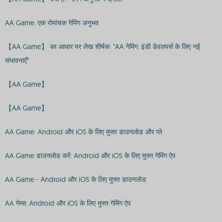
AA Game: एक रोमांचक गेमिंग अनुभव
【AA Game】 का आधार पर लेख शीर्षक: "AA गेमिंग: इंडी डेवलपर्स के लिए नई
संभावनाएँ"
【AA Game】
【AA Game】
AA Game: Android और iOS के लिए मुफ्त डाउनलोड और प्ले
AA Game डाउनलोड करें: Android और iOS के लिए मुफ्त गेमिंग ऐप
AA Game - Android और iOS के लिए मुफ्त डाउनलोड
AA गेम्स: Android और iOS के लिए मुफ्त गेमिंग ऐप