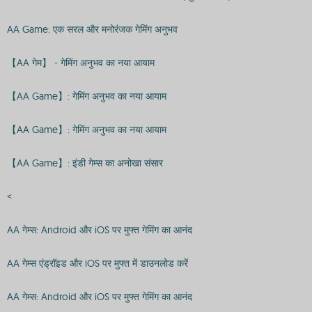
AA Game: एक सरल और मनोरंजक गेमिंग अनुभव
【AA गेम】 - गेमिंग अनुभव का नया आयाम
【AA Game】: गेमिंग अनुभव का नया आयाम
【AA Game】: गेमिंग अनुभव का नया आयाम
【AA Game】: इंडी गेम्स का अनोखा संसार
<
AA गेम्स: Android और iOS पर मुफ्त गेमिंग का आनंद
AA गेम्स एंड्रॉइड और iOS पर मुफ्त में डाउनलोड करें
AA गेम्स: Android और iOS पर मुफ्त गेमिंग का आनंद