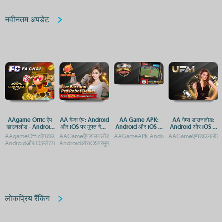
नवीनतम अपडेट
AAgame Offic ऐप
AA गेम्स ऐप: Android
AA Game APK:
AA गेम्स डाउनलोड:
डाउनलोड - Android
और iOS पर मुफ्त गेमिंग
Android और iOS के
Android और iOS के
और iOS प्लेटफ़ॉर्म पर
का आनंद
लिए डाउनलोड गाइड
लिए मुफ्त गेमिंग एप
AAgameOfficऐपडाउनलोड-
AAGameऐपडाउनलोड-
AAGameAPK:AndroidऔरiOSपरडाउनलोडकरे
AAGameएप्पडाउनलोड:An
मुफ्त एक्सेस
AndroidऔरiOSप्लेटफ़ॉर्मकेलिएपूरीगाइडAAgameOfficऐपडाउनलोड:Androidऔरi
AndroidऔरiOSपरमुफ्तगेमिंगAAGame:AndroidऔरiOSपरमुफ्तडाउनलो
लोकप्रिय रैंकिंग