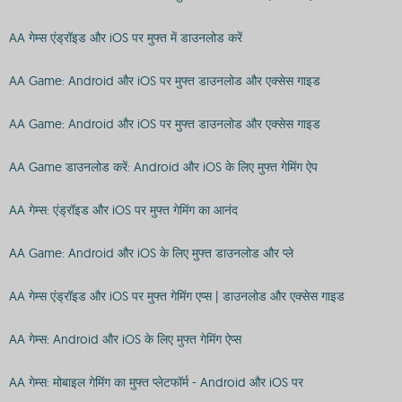
AA गेम्स एंड्रॉइड और iOS पर मुफ्त में डाउनलोड करें
AA Game: Android और iOS पर मुफ्त डाउनलोड और एक्सेस गाइड
AA Game: Android और iOS पर मुफ्त डाउनलोड और एक्सेस गाइड
AA Game डाउनलोड करें: Android और iOS के लिए मुफ्त गेमिंग ऐप
AA गेम्स: एंड्रॉइड और iOS पर मुफ्त गेमिंग का आनंद
AA Game: Android और iOS के लिए मुफ्त डाउनलोड और प्ले
AA गेम्स एंड्रॉइड और iOS पर मुफ्त गेमिंग एप्स | डाउनलोड और एक्सेस गाइड
AA गेम्स: Android और iOS के लिए मुफ्त गेमिंग ऐप्स
AA गेम्स: मोबाइल गेमिंग का मुफ्त प्लेटफॉर्म - Android और iOS पर