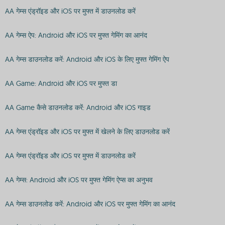
AA गेम्स एंड्रॉइड और iOS पर मुफ्त में डाउनलोड करें
AA गेम्स ऐप: Android और iOS पर मुफ्त गेमिंग का आनंद
AA गेम्स डाउनलोड करें: Android और iOS के लिए मुफ्त गेमिंग ऐप
AA Game: Android और iOS पर मुफ्त डा
AA Game कैसे डाउनलोड करें: Android और iOS गाइड
AA गेम्स एंड्रॉइड और iOS पर मुफ्त में खेलने के लिए डाउनलोड करें
AA गेम्स एंड्रॉइड और iOS पर मुफ्त में डाउनलोड करें
AA गेम्स: Android और iOS पर मुफ्त गेमिंग ऐप्स का अनुभव
AA गेम्स डाउनलोड करें: Android और iOS पर मुफ्त गेमिंग का आनंद