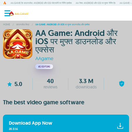
AA.GAME ऐप डाउनलोड: ANDROID और IOS प्लेटफॉर्म पर गेमिंग एक्सेस
AA गेम्स: ANDROID और IOS पर मुफ्त गेमिंग ऐप
AA GAME - A
HOME
/
डाउनलोड केंद्र
/
AA GAME: ANDROID और IOS पर मुफ्त डाउनलोड और एक्सेस
AA Game: Android और
iOS पर मुफ्त डाउनलोड और
एक्सेस
AAgame
#2
EDITORS
40
3.3 M
5.0
reviews
downloads
The best video game software
Download App Now
20.3.1.6