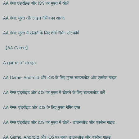
AA गेम्स एंड्रॉइड और iOS पर मुफ्त में खेलें
AA गेम्स: मुफ्त ऑनलाइन गेमिंग का आनंद
AA गेम्स: मुफ्त में खेलने के लिए शीर्ष गेमिंग प्लेटफॉर्म
【AA Game】
A game of elega
AA Game: Android और iOS के लिए मुफ्त डाउनलोड और एक्सेस गाइड
AA गेम्स एंड्रॉइड और iOS पर मुफ्त में खेलने के लिए डाउनलोड करें
AA गेम्स: एंड्रॉइड और iOS के लिए मुफ्त गेमिंग एप्स
AA गेम्स एंड्रॉइड और iOS पर मुफ्त में खेलें - डाउनलोड और एक्सेस गाइड
AA Game: Android और iOS पर मुफ्त डाउनलोड और एक्सेस गाइड