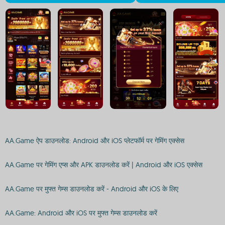
AA.Game ऐप डाउनलोड: Android और iOS प्लेटफॉर्म पर गेमिंग एक्सेस
AA.Game पर गेमिंग एप्स और APK डाउनलोड करें | Android और iOS एक्सेस
AA.Game पर मुफ्त गेम्स डाउनलोड करें - Android और iOS के लिए
AA.Game: Android और iOS पर मुफ्त गेम्स डाउनलोड करें