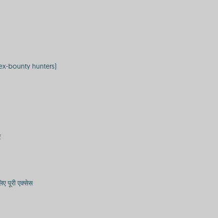
 ex-bounty hunters)
ए
ए पूरी एक्सेस