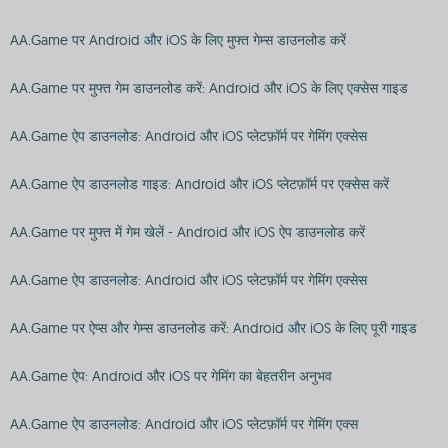
AA.Game पर Android और iOS के लिए मुफ्त गेम्स डाउनलोड करें
AA.Game पर मुफ्त गेम डाउनलोड करें: Android और iOS के लिए एक्सेस गाइड
AA.Game ऐप डाउनलोड: Android और iOS प्लेटफ़ॉर्म पर गेमिंग एक्सेस
AA.Game ऐप डाउनलोड गाइड: Android और iOS प्लेटफ़ॉर्म पर एक्सेस करें
AA.Game पर मुफ्त में गेम खेलें - Android और iOS ऐप डाउनलोड करें
AA.Game ऐप डाउनलोड: Android और iOS प्लेटफ़ॉर्म पर गेमिंग एक्सेस
AA.Game पर ऐप्स और गेम्स डाउनलोड करें: Android और iOS के लिए पूरी गाइड
AA.Game ऐप: Android और iOS पर गेमिंग का बेहतरीन अनुभव
AA.Game ऐप डाउनलोड: Android और iOS प्लेटफ़ॉर्म पर गेमिंग एक्स