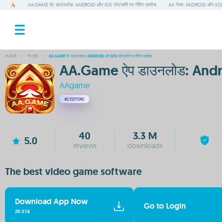
AA.GAME ऐप डाउनलोड: ANDROID और IOS प्लेटफॉर्म पर गेमिंग एक्सेस
AA गेम्स: ANDROID और IOS पर
HOME
/
गेम सूची
/
AA.GAME ऐप डाउनलोड: ANDROID और IOS प्लेटफ़ॉर्म पर गेमिंग एक्सेस
AA.Game ऐप डाउनलोड: Android 
AAgame
#2
EDITORS
40
3.3 M
5.0
reviews
downloads
The best video game software
Download App Now
Go to Login
20.3.1.6