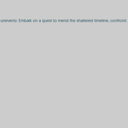
 unevenly. Embark on a quest to mend the shattered timeline, confronti