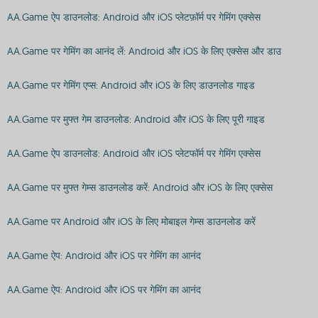
AA.Game ऐप डाउनलोड: Android और iOS प्लेटफ़ॉर्म पर गेमिंग एक्सेस
AA.Game पर गेमिंग का आनंद लें: Android और iOS के लिए एक्सेस और डाउ
AA.Game पर गेमिंग एप्स: Android और iOS के लिए डाउनलोड गाइड
AA.Game पर मुफ्त गेम डाउनलोड: Android और iOS के लिए पूरी गाइड
AA.Game ऐप डाउनलोड: Android और iOS प्लेटफॉर्म पर गेमिंग एक्सेस
AA.Game पर मुफ्त गेम्स डाउनलोड करें: Android और iOS के लिए एक्सेस
AA.Game पर Android और iOS के लिए मोबाइल गेम्स डाउनलोड करें
AA.Game ऐप: Android और iOS पर गेमिंग का आनंद
AA.Game ऐप: Android और iOS पर गेमिंग का आनंद