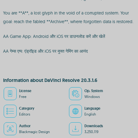
You are **A**, a lost glyph in the void of a corrupted system. Your
goal: reach the fabled **Archive**, where forgotten data is restored.
AA Game App: Android और iOS पर डाउनलोड करें और खेलें
AA गेम्स एप्प: एंड्रॉइड और iOS पर मुफ्त गेमिंग का आनंद
Information about DaVinci Resolve 20.3.1.6
License
Op. System
Free
Windows
Category
Language
Editors
English
Author
Downloads
Blackmagic Design
3,250,119