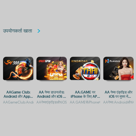
AndroidऔरiOSपरमुफ्तगेमि
उपयोगकर्ता खाता
AAGame Club:
AA गेम्स डाउनलोड:
AA.GAME पर
AA गेम्स एंड्रॉइड और
Android और Apple
Android और iOS पर
iPhone के लिए APK
iOS पर मुफ्त में
पर मुफ्त गेमिंग ऐप
मुफ्त गेमिंग एप्स
डाउनलोड और इंस्टॉल
डाउनलोड करने के लिए
AAGameClub:AndroidऔरiOSपरडाउनलोडकरेंAAGameClubऐपडाउनलोड:AndroidऔरAppleप्लेटफ
AAगेम्सएंड्रॉइडऔरiOSपरमुफ्तमेंखेलनेकेलिएडाउनलोडकरेंAAगेम्सडाउनलोड
AA.GAMEसेiPhoneपरGenshinImpactAPKडाउन
AAगेम्स:AndroidऔरiOS
गाइड
उपलब्ध हैं