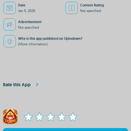
Date
Content Rating
Jan 9, 2026
Not specified
Advertisement
Not specified
Why is this app published on Uptodown?
(More information)
Rate this App