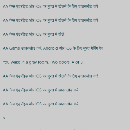
AA गेम्स एंड्रॉइड और iOS पर मुफ्त में खेलने के लिए डाउनलोड करें
AA गेम्स एंड्रॉइड और iOS पर मुफ्त में खेलने के लिए डाउनलोड करें
AA गेम्स एंड्रॉइड और iOS पर मुफ्त में खेलें
AA Game डाउनलोड करें: Android और iOS के लिए मुफ्त गेमिंग ऐप
You wake in a gray room. Two doors: A or B.
AA गेम्स एंड्रॉइड और iOS पर मुफ्त में खेलने के लिए डाउनलोड करें
AA गेम्स एंड्रॉइड और iOS पर मुफ्त में डाउनलोड करें
AA गेम्स एंड्रॉइड और iOS पर मुफ्त में डाउनलोड करें
<