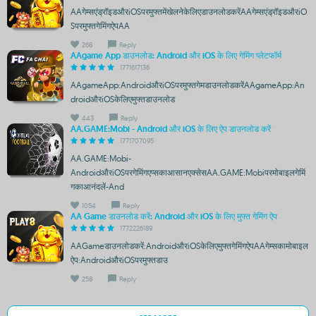
AAगेम्सएंड्रॉइडऔरiOSपरमुफ्तमेंखेलनेकेलिएडाउनलोडकरेंAAगेम्सएंड्रॉइडऔरiO
Sपरमुफ्तगेमिंगऐपAA
268
Reply
AAgame App डाउनलोड: Android और iOS के लिए गेमिंग प्लेटफॉर्म
1771617136
AAgameApp:AndroidऔरiOSपरमुफ्तगेमडाउनलोडकरेंAAgameApp:An
droidऔरiOSकेलिएमुफ्तडाउनलोड
443
Reply
AA.GAME:Mobi - Android और iOS के लिए ऐप डाउनलोड करें
1771707095
AA.GAME:Mobi-
AndroidऔरiOSपरगेमिंगएप्सकाआसानएक्सेसAA.GAME:Mobiपरमोबाइलगेमिं
गकाआनंदलें-And
1054
Reply
AA Game डाउनलोड करें: Android और iOS के लिए मुफ्त गेमिंग ऐप
1772226189
AAGameडाउनलोडकरें:AndroidऔरiOSकेलिएमुफ्तगेमिंगऐपAAगेम्सकामोबाइल
ऐप:AndroidऔरiOSपरमुफ्तडाउ
258
Reply