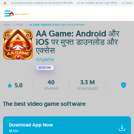
AA.GAME ऐप डाउनलोड: ANDROID और IOS प्लेटफॉर्म पर गेमिंग एक्सेस
AA गेम्स: ANDROID और IOS पर मुफ्त गेमिंग ऐप
AA GAME - A
HOME
/
गेम सूची
/
AA GAME: ANDROID और IOS पर मुफ्त डाउनलोड और एक्सेस
AA Game: Android और
iOS पर मुफ्त डाउनलोड और
एक्सेस
AAgame
#2
EDITORS
40
3.3 M
5.0
reviews
downloads
The best video game software
Download App Now
20.3.1.6