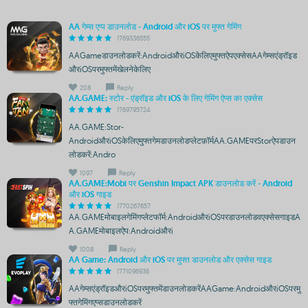
AA गेम्स एप्प डाउनलोड - Android और iOS पर मुफ्त गेमिंग
1769336555
AAGameडाउनलोडकरें:AndroidऔरiOSकेलिएमुफ्तऐपएक्सेसAAगेम्सएंड्रॉइड
औरiOSपरमुफ्तमेंखेलनेकेलिए
208
Reply
AA.GAME: स्टोर - एंड्रॉइड और iOS के लिए गेमिंग ऐप्स का एक्सेस
1769795724
AA.GAME:Stor-
AndroidऔरiOSकेलिएमुफ्तगेमडाउनलोडप्लेटफ़ॉर्मAA.GAMEपरStorऐपडाउन
लोडकरें:Andro
1097
Reply
AA.GAME:Mobi पर Genshin Impact APK डाउनलोड करें - Android
और iOS गाइड
1770267657
AA.GAMEमोबाइलगेमिंगप्लेटफॉर्म:AndroidऔरiOSपरडाउनलोडवएक्सेसगाइडA
A.GAMEमोबाइलऐप:Androidऔरi
1008
Reply
AA Game: Android और iOS पर मुफ्त डाउनलोड और एक्सेस गाइड
1771096936
AAगेम्सएंड्रॉइडऔरiOSपरमुफ्तमेंडाउनलोडकरेंAAGame:AndroidऔरiOSपरमु
फ्तगेमिंगएप्सडाउनलोडकरें