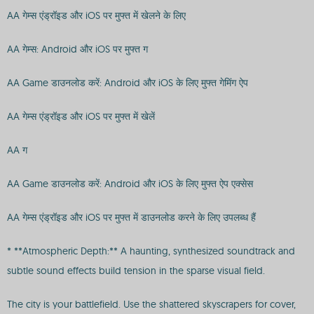
AA गेम्स एंड्रॉइड और iOS पर मुफ्त में खेलने के लिए
AA गेम्स: Android और iOS पर मुफ्त ग
AA Game डाउनलोड करें: Android और iOS के लिए मुफ्त गेमिंग ऐप
AA गेम्स एंड्रॉइड और iOS पर मुफ्त में खेलें
AA ग
AA Game डाउनलोड करें: Android और iOS के लिए मुफ्त ऐप एक्सेस
AA गेम्स एंड्रॉइड और iOS पर मुफ्त में डाउनलोड करने के लिए उपलब्ध हैं
* **Atmospheric Depth:** A haunting, synthesized soundtrack and
subtle sound effects build tension in the sparse visual field.
The city is your battlefield. Use the shattered skyscrapers for cover,