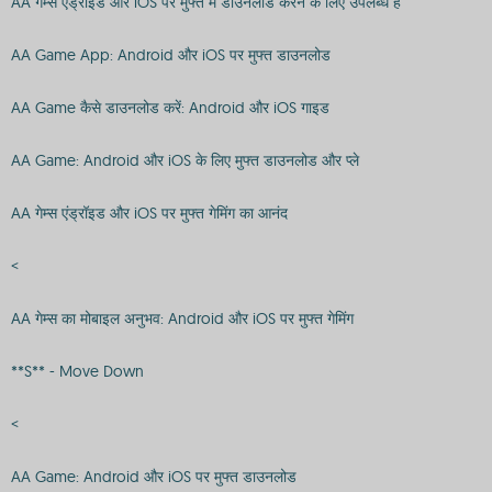
AA गेम्स एंड्रॉइड और iOS पर मुफ्त में डाउनलोड करने के लिए उपलब्ध हैं
AA Game App: Android और iOS पर मुफ्त डाउनलोड
AA Game कैसे डाउनलोड करें: Android और iOS गाइड
AA Game: Android और iOS के लिए मुफ्त डाउनलोड और प्ले
AA गेम्स एंड्रॉइड और iOS पर मुफ्त गेमिंग का आनंद
<
AA गेम्स का मोबाइल अनुभव: Android और iOS पर मुफ्त गेमिंग
**S** - Move Down
<
AA Game: Android और iOS पर मुफ्त डाउनलोड