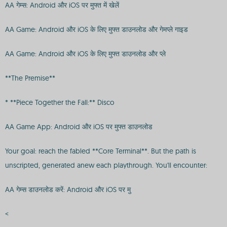
AA गेम्स: Android और iOS पर मुफ्त में खेलें
AA Game: Android और iOS के लिए मुफ्त डाउनलोड और गेमप्ले गाइड
AA Game: Android और iOS के लिए मुफ्त डाउनलोड और प्ले
**The Premise**
* **Piece Together the Fall:** Disco
AA Game App: Android और iOS पर मुफ्त डाउनलोड
Your goal: reach the fabled **Core Terminal**. But the path is
unscripted, generated anew each playthrough. You'll encounter:
AA गेम्स डाउनलोड करें: Android और iOS पर मु
<