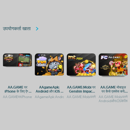
उपयोगकर्ता खाता
AA.GAME पर
AAgameApk:
AA.GAME:Mobi पर
AA.GAME मोबाइल
iPhone के लिए ऐप्स
Android और iOS के
Genshin Impact
पर कैसे एक्सेस करें:
और गेम्स डाउनलोड करें
लिए बेस्ट गेमिंग APP
APK डाउनलोड करें -
Android और iOS
AA.GAMEपरiPhoneकेलिएAPKडाउनलोडऔरइंस्टॉलगाइडAA.GAMEपरiPhoneकेलिएAndroidऐप्सक
AAgameApk:AndroidऔरiOSकेलिएगेमिंगऐप्सकासर्वश्रेष्ठप्लेटफ़ॉर्म***
AA.GAME:Mobiपरगेमिंगएप्सऔरAPKडाउनलोडकरे
AA.GAME:Mobiपरगेमिंग
Android और iOS
गाइड
AndroidऔरiOSकेलिएएक
गाइड