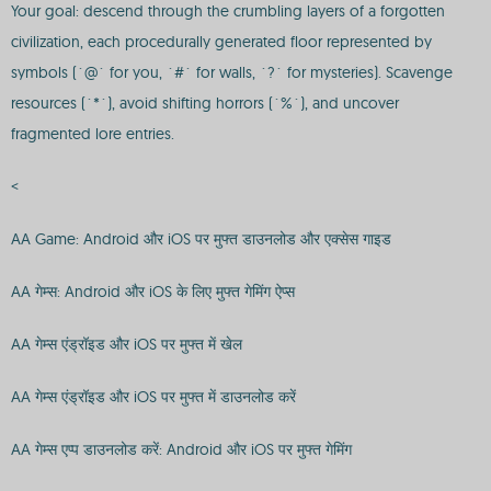
Your goal: descend through the crumbling layers of a forgotten
civilization, each procedurally generated floor represented by
symbols (`@` for you, `#` for walls, `?` for mysteries). Scavenge
resources (`*`), avoid shifting horrors (`%`), and uncover
fragmented lore entries.
<
AA Game: Android और iOS पर मुफ्त डाउनलोड और एक्सेस गाइड
AA गेम्स: Android और iOS के लिए मुफ्त गेमिंग ऐप्स
AA गेम्स एंड्रॉइड और iOS पर मुफ्त में खेल
AA गेम्स एंड्रॉइड और iOS पर मुफ्त में डाउनलोड करें
AA गेम्स एप्प डाउनलोड करें: Android और iOS पर मुफ्त गेमिंग