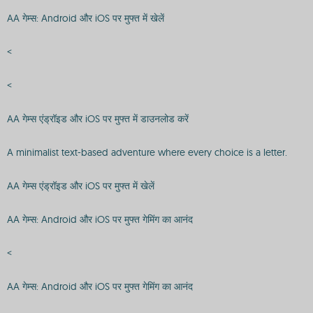
AA गेम्स: Android और iOS पर मुफ्त में खेलें
<
<
AA गेम्स एंड्रॉइड और iOS पर मुफ्त में डाउनलोड करें
A minimalist text-based adventure where every choice is a letter.
AA गेम्स एंड्रॉइड और iOS पर मुफ्त में खेलें
AA गेम्स: Android और iOS पर मुफ्त गेमिंग का आनंद
<
AA गेम्स: Android और iOS पर मुफ्त गेमिंग का आनंद