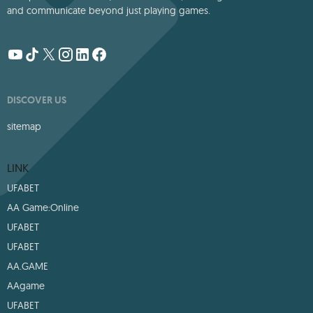
and communicate beyond just playing games.
DISCOVER US
sitemap
LINK
UFABET
AA Game:Online
UFABET
UFABET
AA.GAME
AAgame
UFABET