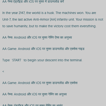
AA गेम्स एंड्रॉइड और iOS पर मुफ्त में डाउनलोड करें
In the year 2147, the world is a husk. The machines won. You are
Unit-7, the last active Anti-Armor (AA) infantry unit. Your mission is not
to save humanity, but to make the victory cost them everything.
AA गेम्स: Android और iOS पर मुफ्त गेमिंग ऐप्स का अनुभव
AA Game: Android और iOS पर मुफ्त डाउनलोड और एक्सेस गाइड
Type `START` to begin your descent into the terminal.
<
AA Game: Android और iOS पर मुफ्त डाउनलोड और एक्सेस
AA गेम्स: Android और iOS पर मुफ्त गेमिंग का अनुभव
AA गेम्स: एंड्रॉइड और iOS पर मुफ्त गेमिंग का आनंद