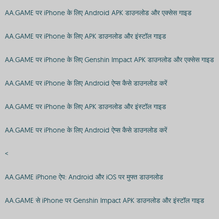
AA.GAME पर iPhone के लिए Android APK डाउनलोड और एक्सेस गाइड
AA.GAME पर iPhone के लिए APK डाउनलोड और इंस्टॉल गाइड
AA.GAME पर iPhone के लिए Genshin Impact APK डाउनलोड और एक्सेस गाइड
AA.GAME पर iPhone के लिए Android ऐप्स कैसे डाउनलोड करें
AA.GAME पर iPhone के लिए APK डाउनलोड और इंस्टॉल गाइड
AA.GAME पर iPhone के लिए Android ऐप्स कैसे डाउनलोड करें
<
AA.GAME iPhone ऐप: Android और iOS पर मुफ्त डाउनलोड
AA.GAME से iPhone पर Genshin Impact APK डाउनलोड और इंस्टॉल गाइड