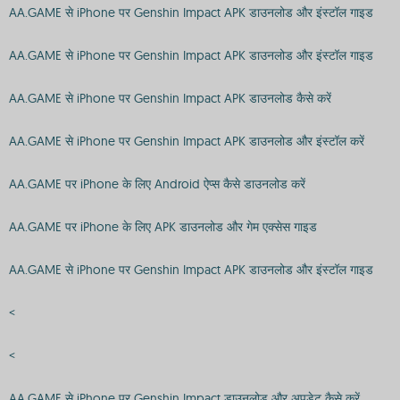
AA.GAME से iPhone पर Genshin Impact APK डाउनलोड और इंस्टॉल गाइड
AA.GAME से iPhone पर Genshin Impact APK डाउनलोड और इंस्टॉल गाइड
AA.GAME से iPhone पर Genshin Impact APK डाउनलोड कैसे करें
AA.GAME से iPhone पर Genshin Impact APK डाउनलोड और इंस्टॉल करें
AA.GAME पर iPhone के लिए Android ऐप्स कैसे डाउनलोड करें
AA.GAME पर iPhone के लिए APK डाउनलोड और गेम एक्सेस गाइड
AA.GAME से iPhone पर Genshin Impact APK डाउनलोड और इंस्टॉल गाइड
<
<
AA.GAME से iPhone पर Genshin Impact डाउनलोड और अपडेट कैसे करें