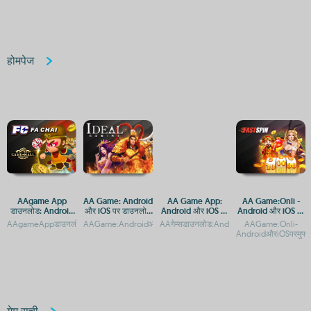
होमपेज
AAgame App
AA Game: Android
AA Game App:
AA Game:Onli -
डाउनलोड: Android
और iOS पर डाउनलोड
Android और iOS पर
Android और iOS पर
और iOS के लिए गेमिंग
और एक्सेस गाइड
मुफ्त डाउनलोड और
डाउनलोड करें
AAgameAppडाउनलोड:AndroidऔरiOSकेलिएगेमिंगप्लेटफ़ॉर्मAAgameAppडाउनलोड:Androidऔर
AAGame:AndroidऔरiOSपरडाउनलोडऔरएक्सेसगाइडAAGame:Andro
AAगेम्सडाउनलोड:AndroidऔरiOSकेलिएमुफ्तगे
AAGame:Onli-
प्लेटफॉर्म
एक्सेस
AndroidऔरiOSपरमुफ्तगे