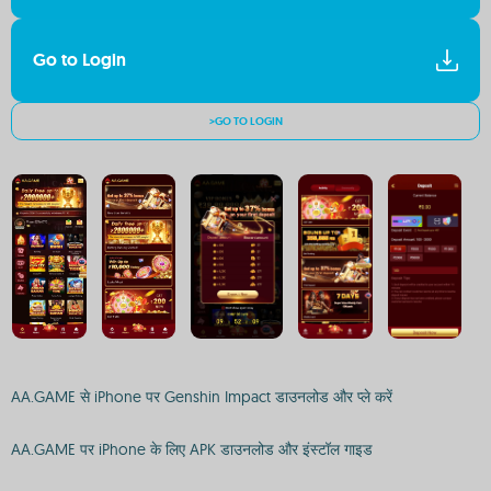
Go to Login
>GO TO LOGIN
AA.GAME से iPhone पर Genshin Impact डाउनलोड और प्ले करें
AA.GAME पर iPhone के लिए APK डाउनलोड और इंस्टॉल गाइड