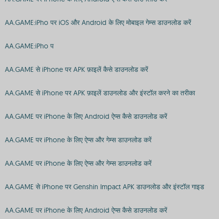
AA.GAME:iPho पर iOS और Android के लिए मोबाइल गेम्स डाउनलोड करें
AA.GAME:iPho प
AA.GAME से iPhone पर APK फ़ाइलें कैसे डाउनलोड करें
AA.GAME से iPhone पर APK फ़ाइलें डाउनलोड और इंस्टॉल करने का तरीका
AA.GAME पर iPhone के लिए Android ऐप्स कैसे डाउनलोड करें
AA.GAME पर iPhone के लिए ऐप्स और गेम्स डाउनलोड करें
AA.GAME पर iPhone के लिए ऐप्स और गेम्स डाउनलोड करें
AA.GAME से iPhone पर Genshin Impact APK डाउनलोड और इंस्टॉल गाइड
AA.GAME पर iPhone के लिए Android ऐप्स कैसे डाउनलोड करें