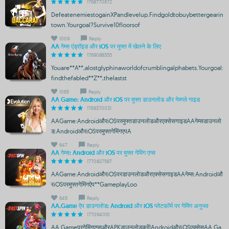
1768770672
DefeatenemiestogainXPandlevelup.Findgoldtobuybettergearin
town.Yourgoal?Survive10floorsof
1009
Reply
AA गेम्स एंड्रॉइड और iOS पर मुफ्त में खेलने के लिए
1769088355
Youare**A**,alostglyphinaworldofcrumblingalphabets.Yourgoal:
findthefabled**Z**,thelastst
1065
Reply
AA Game: Android और iOS पर मुफ्त डाउनलोड और गेमप्ले गाइड
1769370031
AAGame:AndroidऔरiOSपरमुफ्तडाउनलोडऔरएक्सेसगाइडAAगेम्सडाउनलो
ड:AndroidऔरiOSपरमुफ्तगेमिंगएपA
647
Reply
AA गेम्स: Android और iOS पर मुफ्त गेमिंग एप्स
1770827587
AAGame:AndroidऔरiOSपरडाउनलोडऔरएक्सेसगाइडAAगेम्स:Androidऔ
रiOSपरमुफ्तगेमिंगऐप**GameplayLoo
645
Reply
AA.Game ऐप डाउनलोड: Android और iOS प्लेटफ़ॉर्म पर गेमिंग अनुभव
1770941110
AA.Gameपरगेमिंगएप्सऔरAPKडाउनलोडकरें|AndroidऔरiOSएक्सेसAA.Ga