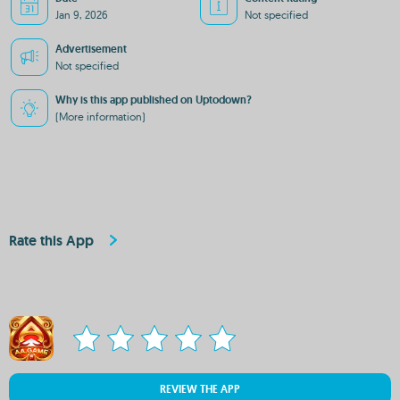
Jan 9, 2026
Not specified
Advertisement
Not specified
Why is this app published on Uptodown?
(More information)
Rate this App
REVIEW THE APP