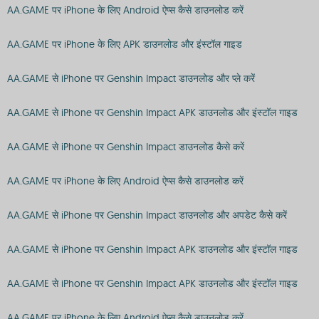
AA.GAME पर iPhone के लिए Android ऐप्स कैसे डाउनलोड करें
AA.GAME पर iPhone के लिए APK डाउनलोड और इंस्टॉल गाइड
AA.GAME से iPhone पर Genshin Impact डाउनलोड और प्ले करें
AA.GAME से iPhone पर Genshin Impact APK डाउनलोड और इंस्टॉल गाइड
AA.GAME से iPhone पर Genshin Impact डाउनलोड कैसे करें
AA.GAME पर iPhone के लिए Android ऐप्स कैसे डाउनलोड करें
AA.GAME से iPhone पर Genshin Impact डाउनलोड और अपडेट कैसे करें
AA.GAME से iPhone पर Genshin Impact APK डाउनलोड और इंस्टॉल गाइड
AA.GAME से iPhone पर Genshin Impact APK डाउनलोड और इंस्टॉल गाइड
AA.GAME पर iPhone के लिए Android ऐप्स कैसे डाउनलोड करें