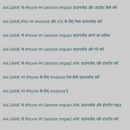
AA.GAME से iPhone पर Genshin Impact डाउनलोड और अपडेट कैसे करें
AA.GAME:iPho पर Android और iOS के लिए गेम्स डाउनलोड करें
AA.GAME से iPhone पर Genshin Impact डाउनलोड करने का तरीका
AA.GAME से iPhone पर Genshin Impact डाउनलोड और प्ले करें
AA.GAME से iPhone पर Genshin Impact APK डाउनलोड और इंस्टॉल करें
AA.GAME पर iPhone के लिए Android ऐप्स कैसे डाउनलोड करें
AA.GAME पर iPhone के लिए Android ऐ
AA.GAME से iPhone पर Genshin Impact APK डाउनलोड और इंस्टॉल गाइड
AA.GAME से iPhone पर Genshin Impact APK डाउनलोड और इंस्टॉल करें