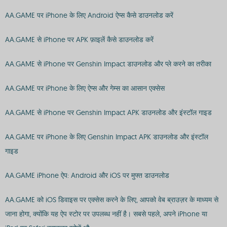
AA.GAME पर iPhone के लिए Android ऐप्स कैसे डाउनलोड करें
AA.GAME से iPhone पर APK फ़ाइलें कैसे डाउनलोड करें
AA.GAME से iPhone पर Genshin Impact डाउनलोड और प्ले करने का तरीका
AA.GAME पर iPhone के लिए ऐप्स और गेम्स का आसान एक्सेस
AA.GAME से iPhone पर Genshin Impact APK डाउनलोड और इंस्टॉल गाइड
AA.GAME पर iPhone के लिए Genshin Impact APK डाउनलोड और इंस्टॉल
गाइड
AA.GAME iPhone ऐप: Android और iOS पर मुफ्त डाउनलोड
AA.GAME को iOS डिवाइस पर एक्सेस करने के लिए, आपको वेब ब्राउज़र के माध्यम से
जाना होगा, क्योंकि यह ऐप स्टोर पर उपलब्ध नहीं है। सबसे पहले, अपने iPhone या