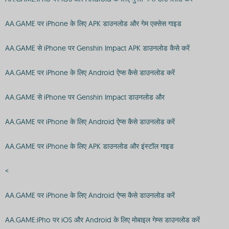
AA.GAME पर iPhone के लिए APK डाउनलोड और गेम एक्सेस गाइड
AA.GAME से iPhone पर Genshin Impact APK डाउनलोड कैसे करें
AA.GAME पर iPhone के लिए Android ऐप्स कैसे डाउनलोड करें
AA.GAME से iPhone पर Genshin Impact डाउनलोड और
AA.GAME पर iPhone के लिए Android ऐप्स कैसे डाउनलोड करें
AA.GAME पर iPhone के लिए APK डाउनलोड और इंस्टॉल गाइड
<
AA.GAME पर iPhone के लिए Android ऐप्स कैसे डाउनलोड करें
AA.GAME:iPho पर iOS और Android के लिए मोबाइल गेम्स डाउनलोड करें