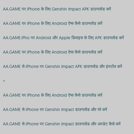
AA.GAME पर iPhone के लिए Genshin Impact APK डाउनलोड करें
AA.GAME पर iPhone के लिए Android ऐप्स कैसे डाउनलोड करें
AA.GAME:iPho पर Android और Apple डिवाइस के लिए APK डाउनलोड करें
AA.GAME पर iPhone के लिए Android ऐप्स कैसे डाउनलोड करें
AA.GAME से iPhone पर Genshin Impact APK डाउनलोड और इंस्टॉल करें
<
AA.GAME पर iPhone के लिए Android ऐप्स कैसे डाउनलोड करें
AA.GAME से iPhone पर Genshin Impact डाउनलोड और प्ले करें
AA.GAME से iPhone पर Genshin Impact डाउनलोड और अपडेट कैसे करें