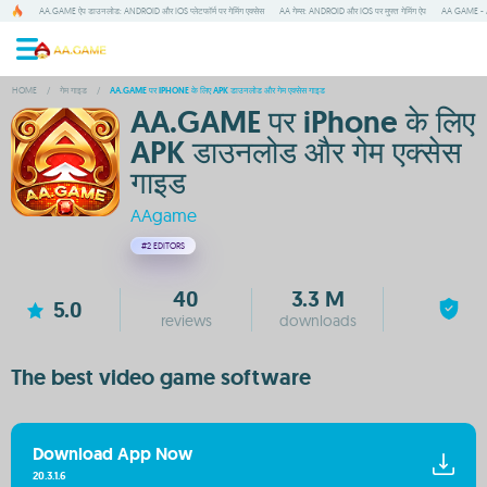
AA.GAME ऐप डाउनलोड: ANDROID और IOS प्लेटफॉर्म पर गेमिंग एक्सेस
AA गेम्स: ANDROID और IOS पर मुफ्त गेमिंग ऐप
AA GAME - A
HOME
/
गेम गाइड
/
AA.GAME पर IPHONE के लिए APK डाउनलोड और गेम एक्सेस गाइड
AA.GAME पर iPhone के लिए
APK डाउनलोड और गेम एक्सेस
गाइड
AAgame
#2
EDITORS
40
3.3 M
5.0
reviews
downloads
The best video game software
Download App Now
20.3.1.6