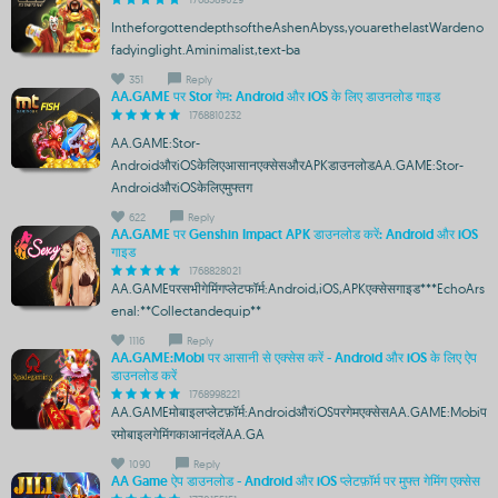
IntheforgottendepthsoftheAshenAbyss,youarethelastWardeno
fadyinglight.Aminimalist,text-ba
351
Reply
AA.GAME पर Stor गेम: Android और iOS के लिए डाउनलोड गाइड
1768810232
AA.GAME:Stor-
AndroidऔरiOSकेलिएआसानएक्सेसऔरAPKडाउनलोडAA.GAME:Stor-
AndroidऔरiOSकेलिएमुफ्तग
622
Reply
AA.GAME पर Genshin Impact APK डाउनलोड करें: Android और iOS
गाइड
1768828021
AA.GAMEपरसभीगेमिंगप्लेटफॉर्म:Android,iOS,APKएक्सेसगाइड***EchoArs
enal:**Collectandequip**
1116
Reply
AA.GAME:Mobi पर आसानी से एक्सेस करें - Android और iOS के लिए ऐप
डाउनलोड करें
1768998221
AA.GAMEमोबाइलप्लेटफ़ॉर्म:AndroidऔरiOSपरगेमएक्सेसAA.GAME:Mobiप
रमोबाइलगेमिंगकाआनंदलेंAA.GA
1090
Reply
AA Game ऐप डाउनलोड - Android और iOS प्लेटफ़ॉर्म पर मुफ्त गेमिंग एक्सेस