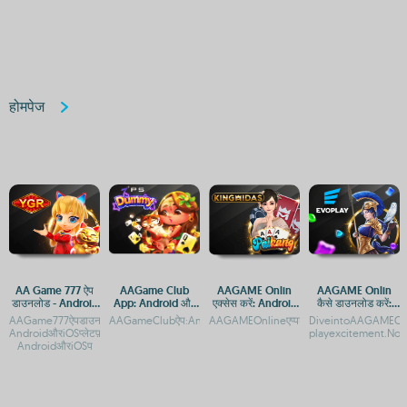
होमपेज
AA Game 777 ऐप
AAGame Club
AAGAME Onlin
AAGAME Onlin
डाउनलोड - Android
App: Android और
एक्सेस करें: Android
कैसे डाउनलोड करें:
और iOS प्लेटफ़ॉर्म पर
iOS प्लेटफ़ॉर्म पर
और Apple के लिए
Android और iOS
AAGame777ऐपडाउनलोड-
AAGameClubऐप:AndroidऔरiOSपरडाउनलोडकरेंAAGameClubAp
AAGAMEOnlineएप्पडाउनलोड:AndroidऔरiOS
DiveintoAAGAMEOnli
गेमिंग एक्सेस
एक्सेस गाइड
APP और APK
गाइड
AndroidऔरiOSप्लेटफ़ॉर्मपरगेमिंगएक्सेसAAGame777ऐपडाउनलोड-
playexcitement.Nod
AndroidऔरiOSप