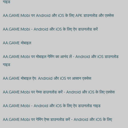
गाइड
AA.GAME:Mobi पर Android और iOS के लिए APK डाउनलोड और एक्सेस
AA.GAME:Mobi - Android और iOS के लिए ऐप डाउनलोड करें
AA.GAME मोबाइल
AA.GAME:Mobi पर मोबाइल गेमिंग का आनंद लें - Android और iOS डाउनलोड
गाइड
AA.GAME मोबाइल ऐप: Android और iOS पर आसान एक्सेस
AA.GAME:Mobi पर गेम्स डाउनलोड करें - Android और iOS के लिए एक्सेस
AA.GAME:Mobi - Android और iOS के लिए ऐप डाउनलोड गाइड
AA.GAME:Mobi पर गेमिंग ऐप्स डाउनलोड करें - Android और iOS के लिए