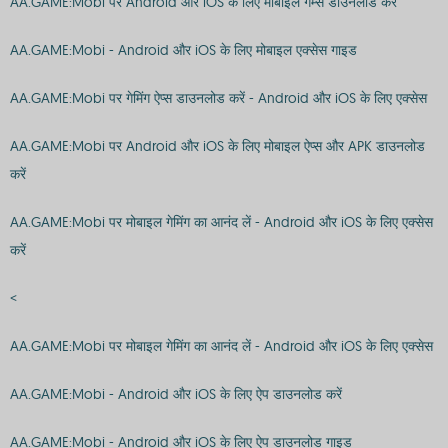
AA.GAME:Mobi पर Android और iOS के लिए मोबाइल गेम्स डाउनलोड करें
AA.GAME:Mobi - Android और iOS के लिए मोबाइल एक्सेस गाइड
AA.GAME:Mobi पर गेमिंग ऐप्स डाउनलोड करें - Android और iOS के लिए एक्सेस
AA.GAME:Mobi पर Android और iOS के लिए मोबाइल ऐप्स और APK डाउनलोड
करें
AA.GAME:Mobi पर मोबाइल गेमिंग का आनंद लें - Android और iOS के लिए एक्सेस
करें
<
AA.GAME:Mobi पर मोबाइल गेमिंग का आनंद लें - Android और iOS के लिए एक्सेस
AA.GAME:Mobi - Android और iOS के लिए ऐप डाउनलोड करें
AA.GAME:Mobi - Android और iOS के लिए ऐप डाउनलोड गाइड