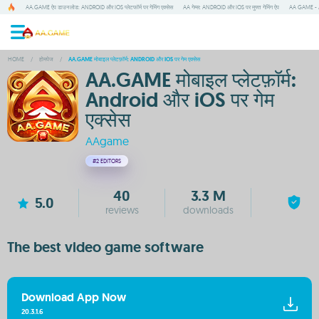
AA.GAME ऐप डाउनलोड: ANDROID और IOS प्लेटफॉर्म पर गेमिंग एक्सेस
AA गेम्स: ANDROID और IOS पर मुफ्त गेमिंग ऐप
AA GAME - A
HOME
/
होमपेज
/
AA.GAME मोबाइल प्लेटफ़ॉर्म: ANDROID और IOS पर गेम एक्सेस
AA.GAME मोबाइल प्लेटफ़ॉर्म:
Android और iOS पर गेम
एक्सेस
AAgame
#2
EDITORS
40
3.3 M
5.0
reviews
downloads
The best video game software
Download App Now
20.3.1.6