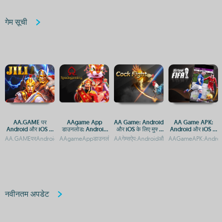
गेम सूची
AA.GAME पर
AAgame App
AA Game: Android
AA Game APK:
Android और iOS के
डाउनलोड: Android
और iOS के लिए मुफ्त
Android और iOS के
लिए ऐप्स और APK
और iOS के लिए मुफ्त
डाउनलोड और प्ले
लिए डाउनलोड गाइड
AA.GAMEपरAndroidऔरiOSकेलिएऐप्सडाउनलोडकरेंAA.GAMEपरGenshinImpactAPKडाउनलोड
AAgameAppडाउनलोड:AndroidऔरiOSकेलिएगेमिंगप्लेटफ़ॉर्मAAga
AAगेम्सऐप:AndroidऔरiOSपरमुफ्तगेमिंगकाआ
AAGameAPK:Android
डाउनलोड करें
गेमिंग प्लेटफॉर्म
नवीनतम अपडेट