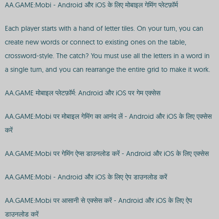
AA.GAME:Mobi - Android और iOS के लिए मोबाइल गेमिंग प्लेटफ़ॉर्म
Each player starts with a hand of letter tiles. On your turn, you can
create new words or connect to existing ones on the table,
crossword-style. The catch? You must use all the letters in a word in
a single turn, and you can rearrange the entire grid to make it work.
AA.GAME मोबाइल प्लेटफ़ॉर्म: Android और iOS पर गेम एक्सेस
AA.GAME:Mobi पर मोबाइल गेमिंग का आनंद लें - Android और iOS के लिए एक्सेस
करें
AA.GAME:Mobi पर गेमिंग ऐप्स डाउनलोड करें - Android और iOS के लिए एक्सेस
AA.GAME:Mobi - Android और iOS के लिए ऐप डाउनलोड करें
AA.GAME:Mobi पर आसानी से एक्सेस करें - Android और iOS के लिए ऐप
डाउनलोड करें