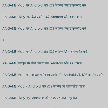
AA.GAME:Mobi पर Android और iOS के लिए गेम्स डाउनलोड करें
AA.GAME मोबाइल पर कैसे एक्सेस करें: Android और iOS गाइड
AA.GAME:Mobi पर Android और iOS के लिए गेम्स डाउनलोड करें
<
AA.GAME:Mobi पर Android और iOS के लिए APK डाउनलोड करें
AA.GAME मोबाइल पर कैसे एक्सेस करें: Android और iOS गाइड
AA.GAME:Mobi पर मोबाइल गेमिंग का आनंद लें - Android और iOS के लिए एक्सेस
AA.GAME:Mobi - Android और iOS के लिए ऐप डाउनलोड गाइड
AA.GAME मोबाइल ऐप: Android और iOS पर आसान एक्सेस