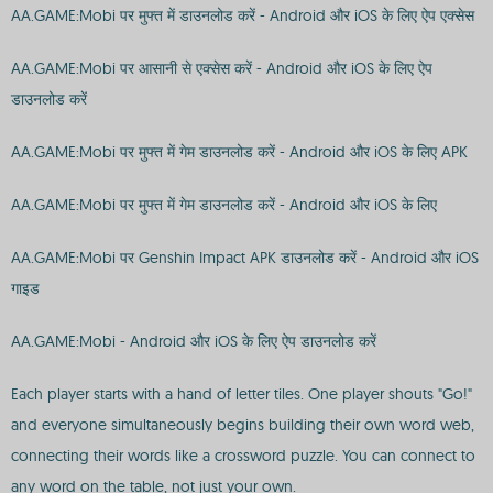
AA.GAME:Mobi पर मुफ्त में डाउनलोड करें - Android और iOS के लिए ऐप एक्सेस
AA.GAME:Mobi पर आसानी से एक्सेस करें - Android और iOS के लिए ऐप
डाउनलोड करें
AA.GAME:Mobi पर मुफ्त में गेम डाउनलोड करें - Android और iOS के लिए APK
AA.GAME:Mobi पर मुफ्त में गेम डाउनलोड करें - Android और iOS के लिए
AA.GAME:Mobi पर Genshin Impact APK डाउनलोड करें - Android और iOS
गाइड
AA.GAME:Mobi - Android और iOS के लिए ऐप डाउनलोड करें
Each player starts with a hand of letter tiles. One player shouts "Go!"
and everyone simultaneously begins building their own word web,
connecting their words like a crossword puzzle. You can connect to
any word on the table, not just your own.