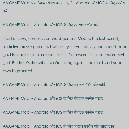
AA.GAME:Mobi पर मोबाइल गेमिंग का आनंद लें - Android और iOS के लिए एक्सेस
करें
AA.GAME:Mobi - Android और iOS के लिए ऐप डाउनलोड करें
Tired of slow, complicated word games? Mobi is the fast-paced,
addictive puzzle game that will test your vocabulary and speed. Your
goal is simple: connect letter tiles to form words in a crossword-style
grid. But here’s the twist—you’re racing against the clock and your
own high score!
AA.GAME:Mobi - Android और iOS के लिए मोबाइल गेमिंग प्लेटफ़ॉर्म
AA.GAME:Mobi - Android और iOS के लिए मोबाइल एक्सेस गाइड
AA.GAME:Mobi - Android और iOS के लिए मोबाइल एक्सेस गाइड
AA.GAME:Mobi - Android और iOS के लिए आसान एक्सेस और डाउनलोड