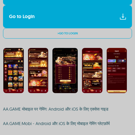
Go to Login
>GO TO LOGIN
AA.GAME मोबाइल पर गेमिंग: Android और iOS के लिए एक्सेस गाइड
AA.GAME:Mobi - Android और iOS के लिए मोबाइल गेमिंग प्लेटफ़ॉर्म