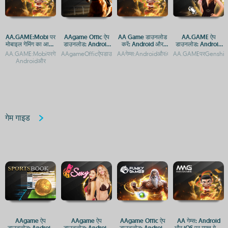
AA.GAME:Mobi पर
AAgame Offic ऐप
AA Game डाउनलोड
AA.GAME ऐप
मोबाइल गेमिंग का आनंद
डाउनलोड: Android
करें: Android और
डाउनलोड: Android
लें - Android और
और iOS प्लेटफ़ॉर्म पर
iOS के लिए मुफ्त गेमिंग
और iOS प्लेटफ़ॉर्म पर
AA.GAME:Mobiपरगेमिंगएप्सऔरAPKडाउनलोडकरें|AndroidऔरAppleप्लेटफ़ॉर्मAA.GAME:Mobi
AAgameOfficऐपडाउनलोड:AndroidऔरiOSप्लेटफ़ॉर्मपरगेमिंगएक्सेसA
AAगेम्स:AndroidऔरiOSपरमुफ्तगेमिंगऐप्सकाअनु
AA.GAMEपरGenshinI
iOS के लिए एक्सेस
गेमिंग एक्सेस
ऐप
एक्सेस गाइड
Androidऔर
गेम गाइड
AAgame ऐप
AAgame ऐप
AAgame Offic ऐप
AA गेम्स: Android
डाउनलोड: Android
डाउनलोड: Android
डाउनलोड: Android
और iOS पर मुफ्त गेमिंग