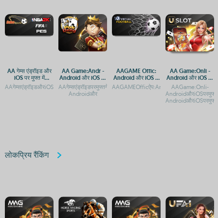
AA गेम्स एंड्रॉइड और
AA Game:Andr -
AAGAME Offic:
AA Game:Onli -
iOS पर मुफ्त में
Android और iOS पर
Android और iOS के
Android और iOS पर
डाउनलोड करें
मुफ्त डाउनलोड
लिए ऐप डाउनलोड गाइड
मुफ्त गेमिंग एप
AAगेम्सएंड्रॉइडऔरiOSपरमुफ्तमेंखेलनेकेलिएडाउनलोडकरेंAAGameएप्लिकेशनडाउनलोडऔरइंस्टॉलेशन
AAगेम्सएंड्रॉइडपरमुफ्तगेम्सAAGame:AndroidऔरiOSपरडाउनलोडऔरए
AAGAMEOfficऐप:AndroidऔरAppleपरडाउनल
AAGame:Onli-
Androidऔर
AndroidऔरiOSपरमुफ्त
AndroidऔरiOSपरमुफ्त
लोकप्रिय रैंकिंग