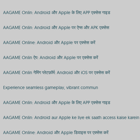
AAGAME Onlin: Android और Apple के लिए APP एक्सेस गाइड
AAGAME Onlin: Android और Apple पर ऐप्स और APK एक्सेस
AAGAME Online: Android और Apple पर एक्सेस करें
AAGAME Onlin ऐप: Android और Apple पर एक्सेस करें
AAGAME Onlin गेमिंग प्लेटफ़ॉर्म: Android और iOS पर एक्सेस करें
Experience seamless gameplay, vibrant commun
AAGAME Onlin: Android और Apple के लिए APP एक्सेस गाइड
AAGAME Onlin: Android aur Apple ke liye ek saath access kaise karein
AAGAME Online: Android और Apple डिवाइस पर एक्सेस करें