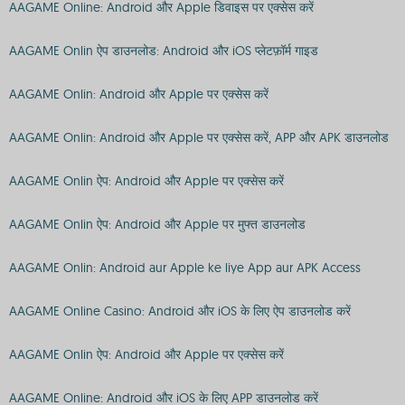
AAGAME Online: Android और Apple डिवाइस पर एक्सेस करें
AAGAME Onlin ऐप डाउनलोड: Android और iOS प्लेटफ़ॉर्म गाइड
AAGAME Onlin: Android और Apple पर एक्सेस करें
AAGAME Onlin: Android और Apple पर एक्सेस करें, APP और APK डाउनलोड
AAGAME Onlin ऐप: Android और Apple पर एक्सेस करें
AAGAME Onlin ऐप: Android और Apple पर मुफ्त डाउनलोड
AAGAME Onlin: Android aur Apple ke liye App aur APK Access
AAGAME Online Casino: Android और iOS के लिए ऐप डाउनलोड करें
AAGAME Onlin ऐप: Android और Apple पर एक्सेस करें
AAGAME Online: Android और iOS के लिए APP डाउनलोड करें