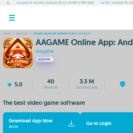
AA.GAME ऐप डाउनलोड: ANDROID और IOS प्लेटफॉर्म पर गेमिंग एक्सेस
AA गेम्स: ANDROID और IOS पर
HOME
/
समुदाय फोरम
/
AAGAME ONLINE APP: ANDROID और IOS पर डाउनलोड करें
AAGAME Online App: Andro
AAgame
#2
EDITORS
40
3.3 M
5.0
reviews
downloads
The best video game software
Download App Now
Go to Login
20.3.1.6