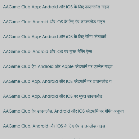
AAGame Club App: Android और iOS के लिए डाउनलोड गाइड
AAGame Club: Android और iOS के लिए ऐप डाउनलोड गाइड
AAGame Club App: Android और iOS के लिए गेमिंग प्लेटफ़ॉर्म
AAGame Club: Android और iOS पर मुफ्त गेमिंग ऐप्स
AAGame Club ऐप: Android और Apple प्लेटफ़ॉर्म पर एक्सेस गाइड
AAGame Club App: Android और iOS प्लेटफ़ॉर्म पर डाउनलोड ग
AAGame Club App: Android और iOS पर मुफ्त डाउनलोड
AAGame Club ऐप डाउनलोड: Android और iOS प्लेटफ़ॉर्म पर गेमिंग अनुभव
AAGame Club: Android और iOS के लिए ऐप डाउनलोड गाइड