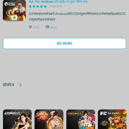
AA गेम्स: Android और iOS पर मुफ्त गेमिंग एप्स
1771417051
AAगेम्सडाउनलोडकरें:AndroidऔरiOSपरमुफ्तगेमिंगएप्सAAगेम्सएंड्रॉइडऔरiOS
परमुफ्तमेंडाउनलोडकरे
1004
Reply
SEE MORE
होमपेज