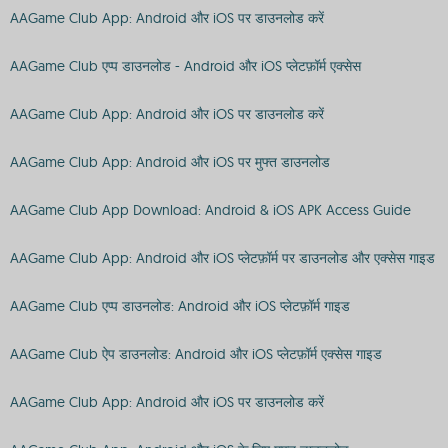
AAGame Club App: Android और iOS पर डाउनलोड करें
AAGame Club एप्प डाउनलोड - Android और iOS प्लेटफ़ॉर्म एक्सेस
AAGame Club App: Android और iOS पर डाउनलोड करें
AAGame Club App: Android और iOS पर मुफ्त डाउनलोड
AAGame Club App Download: Android & iOS APK Access Guide
AAGame Club App: Android और iOS प्लेटफ़ॉर्म पर डाउनलोड और एक्सेस गाइड
AAGame Club एप्प डाउनलोड: Android और iOS प्लेटफ़ॉर्म गाइड
AAGame Club ऐप डाउनलोड: Android और iOS प्लेटफ़ॉर्म एक्सेस गाइड
AAGame Club App: Android और iOS पर डाउनलोड करें