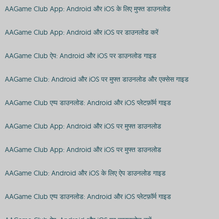
AAGame Club App: Android और iOS के लिए मुफ्त डाउनलोड
AAGame Club App: Android और iOS पर डाउनलोड करें
AAGame Club ऐप: Android और iOS पर डाउनलोड गाइड
AAGame Club: Android और iOS पर मुफ्त डाउनलोड और एक्सेस गाइड
AAGame Club एप्प डाउनलोड: Android और iOS प्लेटफ़ॉर्म गाइड
AAGame Club App: Android और iOS पर मुफ्त डाउनलोड
AAGame Club App: Android और iOS पर मुफ्त डाउनलोड
AAGame Club: Android और iOS के लिए ऐप डाउनलोड गाइड
AAGame Club एप्प डाउनलोड: Android और iOS प्लेटफ़ॉर्म गाइड