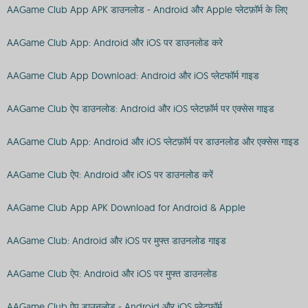
AAGame Club App APK डाउनलोड - Android और Apple प्लेटफ़ॉर्म के लिए
AAGame Club App: Android और iOS पर डाउनलोड करे
AAGame Club App Download: Android और iOS प्लेटफॉर्म गाइड
AAGame Club ऐप डाउनलोड: Android और iOS प्लेटफ़ॉर्म पर एक्सेस गाइड
AAGame Club App: Android और iOS प्लेटफ़ॉर्म पर डाउनलोड और एक्सेस गाइड
AAGame Club ऐप: Android और iOS पर डाउनलोड करें
AAGame Club App APK Download for Android & Apple
AAGame Club: Android और iOS पर मुफ्त डाउनलोड गाइड
AAGame Club ऐप: Android और iOS पर मुफ्त डाउनलोड
AAGame Club ऐप डाउनलोड - Android और iOS प्लेटफ़ॉर्म