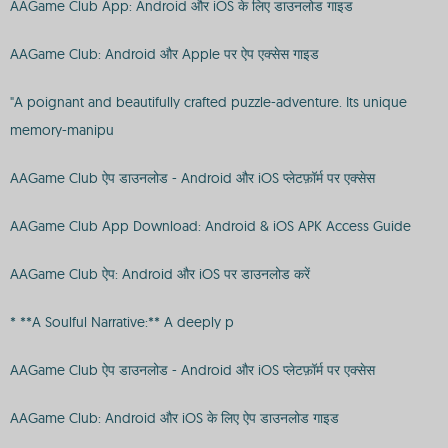
AAGame Club App: Android और iOS के लिए डाउनलोड गाइड
AAGame Club: Android और Apple पर ऐप एक्सेस गाइड
"A poignant and beautifully crafted puzzle-adventure. Its unique
memory-manipu
AAGame Club ऐप डाउनलोड - Android और iOS प्लेटफ़ॉर्म पर एक्सेस
AAGame Club App Download: Android & iOS APK Access Guide
AAGame Club ऐप: Android और iOS पर डाउनलोड करें
* **A Soulful Narrative:** A deeply p
AAGame Club ऐप डाउनलोड - Android और iOS प्लेटफ़ॉर्म पर एक्सेस
AAGame Club: Android और iOS के लिए ऐप डाउनलोड गाइड