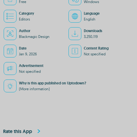
Free
Windows
Category
Language
Editors
English
Author
Downloads
Blackmagic Design
3,250,119
Date
Content Rating
Jan 9, 2026
Not specified
Advertisement
Not specified
Why is this app published on Uptodown?
(More information)
Rate this App