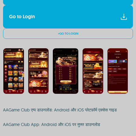
Go to Login
>GO TO LOGIN
AAGame Club एप्प डाउनलोड: Android और iOS प्लेटफ़ॉर्म एक्सेस गाइड
AAGame Club App: Android और iOS पर मुफ्त डाउनलोड