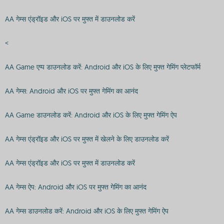
AA गेम्स एंड्रॉइड और iOS पर मुफ्त में डाउनलोड करें
<
AA Game एप्प डाउनलोड करें: Android और iOS के लिए मुफ्त गेमिंग प्लेटफॉर्म
AA गेम्स: Android और iOS पर मुफ्त गेमिंग का आनंद
AA Game डाउनलोड करें: Android और iOS के लिए मुफ्त गेमिंग ऐप
AA गेम्स एंड्रॉइड और iOS पर मुफ्त में खेलने के लिए डाउनलोड करें
AA गेम्स एंड्रॉइड और iOS पर मुफ्त में डाउनलोड करें
AA गेम्स ऐप: Android और iOS पर मुफ्त गेमिंग का आनंद
AA गेम्स डाउनलोड करें: Android और iOS के लिए मुफ्त गेमिंग ऐप