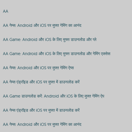
AA
AA गेम्स: Android और iOS पर मुफ्त गेमिंग का आनंद
AA Game: Android और iOS के लिए मुफ्त डाउनलोड और प्ले
AA Game: Android और iOS के लिए मुफ्त डाउनलोड और गेमिंग एक्सेस
AA गेम्स: Android और iOS पर मुफ्त गेमिंग ऐप्स
AA गेम्स एंड्रॉइड और iOS पर मुफ्त में डाउनलोड करें
AA Game डाउनलोड करें: Android और iOS के लिए मुफ्त गेमिंग ऐप
AA गेम्स एंड्रॉइड और iOS पर मुफ्त में डाउनलोड करें
AA गेम्स: Android और iOS पर मुफ्त गेमिंग का आनंद