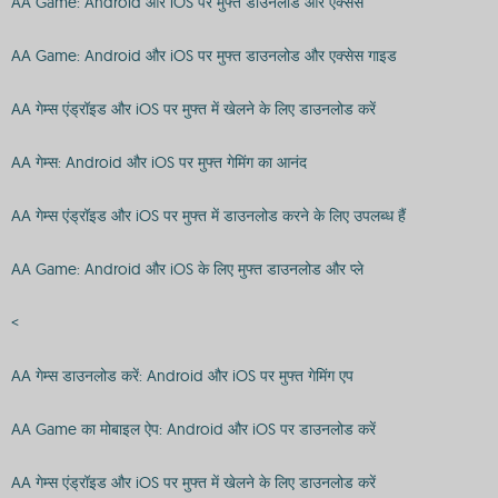
AA Game: Android और iOS पर मुफ्त डाउनलोड और एक्सेस
AA Game: Android और iOS पर मुफ्त डाउनलोड और एक्सेस गाइड
AA गेम्स एंड्रॉइड और iOS पर मुफ्त में खेलने के लिए डाउनलोड करें
AA गेम्स: Android और iOS पर मुफ्त गेमिंग का आनंद
AA गेम्स एंड्रॉइड और iOS पर मुफ्त में डाउनलोड करने के लिए उपलब्ध हैं
AA Game: Android और iOS के लिए मुफ्त डाउनलोड और प्ले
<
AA गेम्स डाउनलोड करें: Android और iOS पर मुफ्त गेमिंग एप
AA Game का मोबाइल ऐप: Android और iOS पर डाउनलोड करें
AA गेम्स एंड्रॉइड और iOS पर मुफ्त में खेलने के लिए डाउनलोड करें