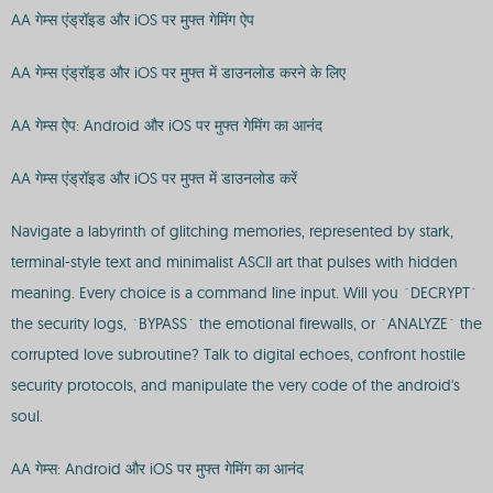
AA गेम्स एंड्रॉइड और iOS पर मुफ्त गेमिंग ऐप
AA गेम्स एंड्रॉइड और iOS पर मुफ्त में डाउनलोड करने के लिए
AA गेम्स ऐप: Android और iOS पर मुफ्त गेमिंग का आनंद
AA गेम्स एंड्रॉइड और iOS पर मुफ्त में डाउनलोड करें
Navigate a labyrinth of glitching memories, represented by stark,
terminal-style text and minimalist ASCII art that pulses with hidden
meaning. Every choice is a command line input. Will you `DECRYPT`
the security logs, `BYPASS` the emotional firewalls, or `ANALYZE` the
corrupted love subroutine? Talk to digital echoes, confront hostile
security protocols, and manipulate the very code of the android's
soul.
AA गेम्स: Android और iOS पर मुफ्त गेमिंग का आनंद