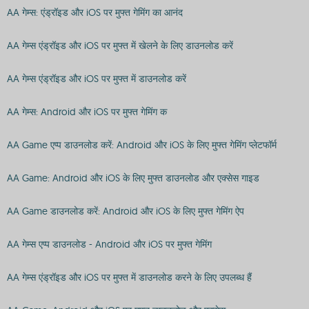
AA गेम्स: एंड्रॉइड और iOS पर मुफ्त गेमिंग का आनंद
AA गेम्स एंड्रॉइड और iOS पर मुफ्त में खेलने के लिए डाउनलोड करें
AA गेम्स एंड्रॉइड और iOS पर मुफ्त में डाउनलोड करें
AA गेम्स: Android और iOS पर मुफ्त गेमिंग क
AA Game एप्प डाउनलोड करें: Android और iOS के लिए मुफ्त गेमिंग प्लेटफॉर्म
AA Game: Android और iOS के लिए मुफ्त डाउनलोड और एक्सेस गाइड
AA Game डाउनलोड करें: Android और iOS के लिए मुफ्त गेमिंग ऐप
AA गेम्स एप्प डाउनलोड - Android और iOS पर मुफ्त गेमिंग
AA गेम्स एंड्रॉइड और iOS पर मुफ्त में डाउनलोड करने के लिए उपलब्ध हैं