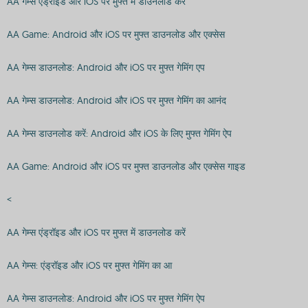
AA गेम्स एंड्रॉइड और iOS पर मुफ्त में डाउनलोड करें
AA Game: Android और iOS पर मुफ्त डाउनलोड और एक्सेस
AA गेम्स डाउनलोड: Android और iOS पर मुफ्त गेमिंग एप
AA गेम्स डाउनलोड: Android और iOS पर मुफ्त गेमिंग का आनंद
AA गेम्स डाउनलोड करें: Android और iOS के लिए मुफ्त गेमिंग ऐप
AA Game: Android और iOS पर मुफ्त डाउनलोड और एक्सेस गाइड
<
AA गेम्स एंड्रॉइड और iOS पर मुफ्त में डाउनलोड करें
AA गेम्स: एंड्रॉइड और iOS पर मुफ्त गेमिंग का आ
AA गेम्स डाउनलोड: Android और iOS पर मुफ्त गेमिंग ऐप