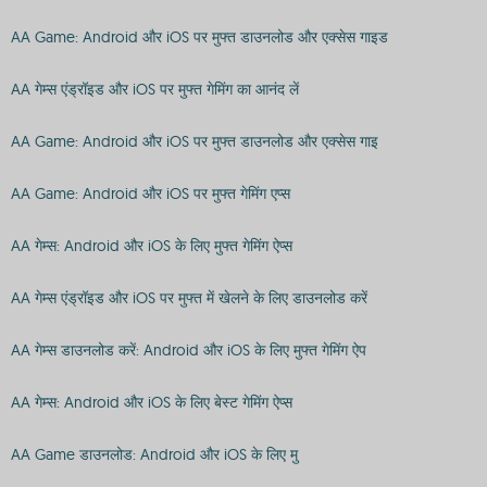
AA Game: Android और iOS पर मुफ्त डाउनलोड और एक्सेस गाइड
AA गेम्स एंड्रॉइड और iOS पर मुफ्त गेमिंग का आनंद लें
AA Game: Android और iOS पर मुफ्त डाउनलोड और एक्सेस गाइ
AA Game: Android और iOS पर मुफ्त गेमिंग एप्स
AA गेम्स: Android और iOS के लिए मुफ्त गेमिंग ऐप्स
AA गेम्स एंड्रॉइड और iOS पर मुफ्त में खेलने के लिए डाउनलोड करें
AA गेम्स डाउनलोड करें: Android और iOS के लिए मुफ्त गेमिंग ऐप
AA गेम्स: Android और iOS के लिए बेस्ट गेमिंग ऐप्स
AA Game डाउनलोड: Android और iOS के लिए मु