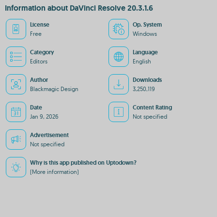
Information about DaVinci Resolve 20.3.1.6
License
Op. System
Free
Windows
Category
Language
Editors
English
Author
Downloads
Blackmagic Design
3,250,119
Date
Content Rating
Jan 9, 2026
Not specified
Advertisement
Not specified
Why is this app published on Uptodown?
(More information)