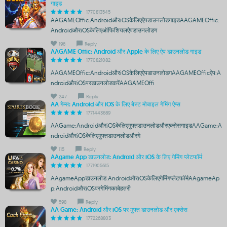
गाइड
1770813545
AAGAMEOffic:AndroidऔरiOSकेलिएऐपडाउनलोडगाइडAAGAMEOffic:
AndroidऔरiOSकेलिएऑफिशियलऐपडाउनलोडग
196
Reply
AAGAME Offic: Android और Apple के लिए ऐप डाउनलोड गाइड
1770821082
AAGAMEOffic:AndroidऔरiOSकेलिएऐपडाउनलोडगAAGAMEOfficऐप:A
ndroidऔरiOSपरडाउनलोडकरेंAAGAMEOffi
247
Reply
AA गेम्स: Android और iOS के लिए बेस्ट मोबाइल गेमिंग ऐप्स
1771443689
AAGame:AndroidऔरiOSकेलिएमुफ्तडाउनलोडऔरएक्सेसगाइडAAGame:A
ndroidऔरiOSकेलिएमुफ्तडाउनलोडऔरगे
115
Reply
AAgame App डाउनलोड: Android और iOS के लिए गेमिंग प्लेटफॉर्म
1771905615
AAgameAppडाउनलोड:AndroidऔरiOSकेलिएगेमिंगप्लेटफॉर्मAAgameAp
p:AndroidऔरiOSपरगेमिंगकाबेहतरी
598
Reply
AA Game: Android और iOS पर मुफ्त डाउनलोड और एक्सेस
1772268803