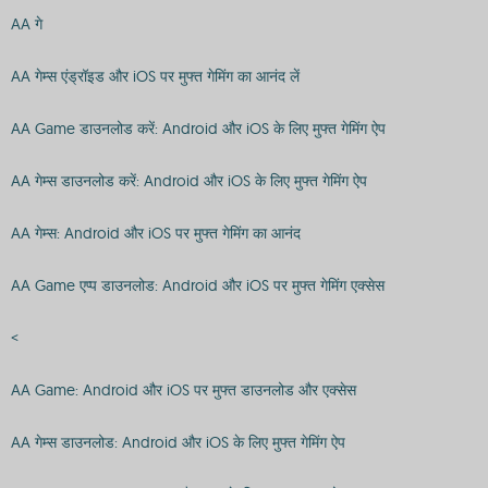
AA गे
AA गेम्स एंड्रॉइड और iOS पर मुफ्त गेमिंग का आनंद लें
AA Game डाउनलोड करें: Android और iOS के लिए मुफ्त गेमिंग ऐप
AA गेम्स डाउनलोड करें: Android और iOS के लिए मुफ्त गेमिंग ऐप
AA गेम्स: Android और iOS पर मुफ्त गेमिंग का आनंद
AA Game एप्प डाउनलोड: Android और iOS पर मुफ्त गेमिंग एक्सेस
<
AA Game: Android और iOS पर मुफ्त डाउनलोड और एक्सेस
AA गेम्स डाउनलोड: Android और iOS के लिए मुफ्त गेमिंग ऐप