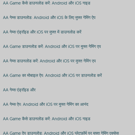
AA Game कैसे डाउनलोड करें: Android और iOS गाइड
AA गेम्स डाउनलोड: Android और iOS के लिए मुफ्त गेमिंग ऐप
AA गेम्स एंड्रॉइड और iOS पर मुफ्त में डाउनलोड करें
AA Game डाउनलोड करें: Android और iOS पर मुफ्त गेमिंग एप
AA गेम्स डाउनलोड करें: Android और iOS पर मुफ्त गेमिंग एप
AA Game का मोबाइल ऐप: Android और iOS पर डाउनलोड करें
AA गेम्स एंड्रॉइड और
AA गेम्स ऐप: Android और iOS पर मुफ्त गेमिंग का आनंद
AA Game कैसे डाउनलोड करें: Android और iOS गाइड
AA Game ऐप डाउनलोड: Android और iOS प्लेटफ़ॉर्म पर मुफ्त गेमिंग एक्सेस