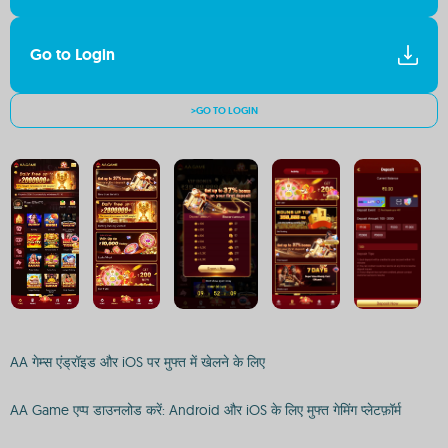
Go to Login
>GO TO LOGIN
AA गेम्स एंड्रॉइड और iOS पर मुफ्त में खेलने के लिए
AA Game एप्प डाउनलोड करें: Android और iOS के लिए मुफ्त गेमिंग प्लेटफ़ॉर्म