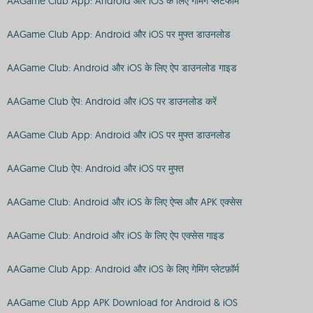
AAGame Club App: Android और iOS के लिए गेमिंग प्लेटफॉर्म
AAGame Club App: Android और iOS पर मुफ्त डाउनलोड
AAGame Club: Android और iOS के लिए ऐप डाउनलोड गाइड
AAGame Club ऐप: Android और iOS पर डाउनलोड करें
AAGame Club App: Android और iOS पर मुफ्त डाउनलोड
AAGame Club ऐप: Android और iOS पर मुफ्त
AAGame Club: Android और iOS के लिए ऐप्स और APK एक्सेस
AAGame Club: Android और iOS के लिए ऐप एक्सेस गाइड
AAGame Club App: Android और iOS के लिए गेमिंग प्लेटफ़ॉर्म
AAGame Club App APK Download for Android & iOS