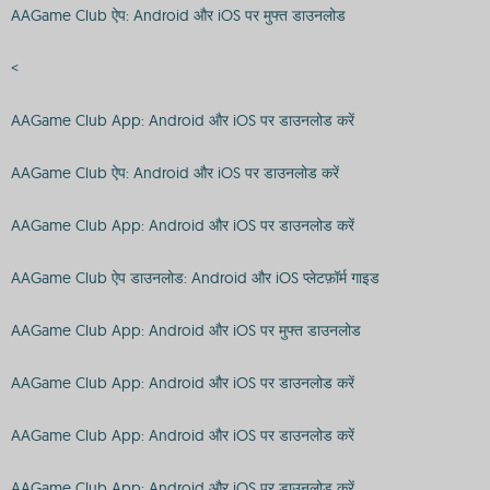
AAGame Club ऐप: Android और iOS पर मुफ्त डाउनलोड
<
AAGame Club App: Android और iOS पर डाउनलोड करें
AAGame Club ऐप: Android और iOS पर डाउनलोड करें
AAGame Club App: Android और iOS पर डाउनलोड करें
AAGame Club ऐप डाउनलोड: Android और iOS प्लेटफ़ॉर्म गाइड
AAGame Club App: Android और iOS पर मुफ्त डाउनलोड
AAGame Club App: Android और iOS पर डाउनलोड करें
AAGame Club App: Android और iOS पर डाउनलोड करें
AAGame Club App: Android और iOS पर डाउनलोड करें