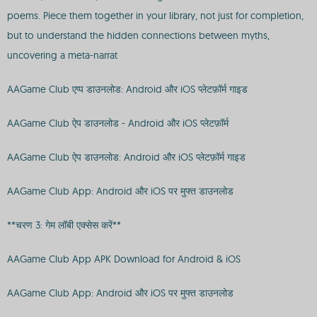
poems. Piece them together in your library, not just for completion,
but to understand the hidden connections between myths,
uncovering a meta-narrat
AAGame Club एप्प डाउनलोड: Android और iOS प्लेटफ़ॉर्म गाइड
AAGame Club ऐप डाउनलोड - Android और iOS प्लेटफ़ॉर्म
AAGame Club ऐप डाउनलोड: Android और iOS प्लेटफ़ॉर्म गाइड
AAGame Club App: Android और iOS पर मुफ्त डाउनलोड
**चरण 3: गेम लॉबी एक्सेस करें**
AAGame Club App APK Download for Android & iOS
AAGame Club App: Android और iOS पर मुफ्त डाउनलोड