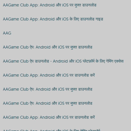
AAGame Club App: Android और iOS पर मुफ्त डाउनलोड
AAGame Club App: Android और iOS के लिए डाउनलोड गाइड
AAG
AAGame Club ऐप: Android और iOS पर मुफ्त डाउनलोड
AAGame Club ऐप डाउनलोड - Android और iOS प्लेटफ़ॉर्म के लिए गेमिंग एक्सेस
AAGame Club App: Android और iOS पर डाउनलोड करें
AAGame Club ऐप: Android और iOS पर मुफ्त डाउनलोड
AAGame Club ऐप: Android और iOS पर मुफ्त डाउनलोड
AAGame Club App: Android और iOS पर डाउनलोड करें