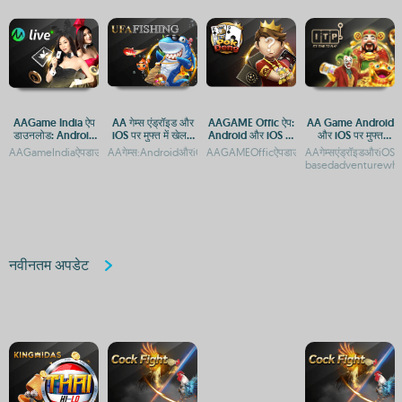
AAGame India ऐप
AA गेम्स एंड्रॉइड और
AAGAME Offic ऐप:
AA Game Android
डाउनलोड: Android
iOS पर मुफ्त में खेलने
Android और iOS पर
और iOS पर मुफ्त
और iOS प्लेटफॉर्म पर
के लिए डाउनलोड करें
डाउनलोड करें
डाउनलोड के लिए
AAGameIndiaऐपडाउनलोड:AndroidऔरiOSप्लेटफॉर्मपरएक्सेसAAGameIndiaApp:Androidऔ
AAगेम्स:AndroidऔरiOSपरमुफ्तगेमिंगऐप्सAAGameडाउनलोडकरें:Androi
AAGAMEOfficऐपडाउनलोड:AndroidऔरiOSप्ले
AAगेम्सएंड्रॉइडऔरiOSपर
एक्सेस
उपलब्ध है
basedadventurewhe
नवीनतम अपडेट