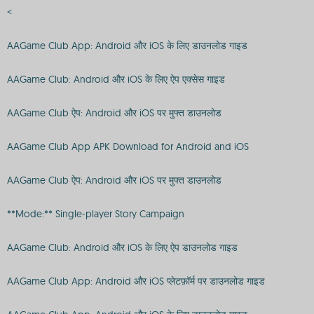
<
AAGame Club App: Android और iOS के लिए डाउनलोड गाइड
AAGame Club: Android और iOS के लिए ऐप एक्सेस गाइड
AAGame Club ऐप: Android और iOS पर मुफ्त डाउनलोड
AAGame Club App APK Download for Android and iOS
AAGame Club ऐप: Android और iOS पर मुफ्त डाउनलोड
**Mode:** Single-player Story Campaign
AAGame Club: Android और iOS के लिए ऐप डाउनलोड गाइड
AAGame Club App: Android और iOS प्लेटफ़ॉर्म पर डाउनलोड गाइड