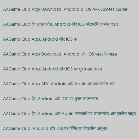
AAGame Club App Download: Android & iOS APK Access Guide
AAGame Club ऐप डाउनलोड: Android और iOS प्लेटफ़ॉर्म एक्सेस गाइड
AAGame Club App: Android और iOS क
AAGame Club App Download: Android और iOS प्लेटफ़ॉर्म गाइड
AAGame Club App: Android और iOS पर मुफ्त डाउनलोड
AAGame Club App APK: Android और Apple पर डाउनलोड करें
AAGame Club ऐप: Android और iOS पर मुफ्त डाउनलोड
AAGame Club ऐप: Android और Apple प्लेटफॉर्म पर डाउनलोड और एक्सेस गाइड
AAGame Club: Android और iOS पर गेमिंग का बेहतरीन अनुभव