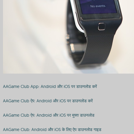
AAGame Club App: Android और iOS पर डाउनलोड करें
AAGame Club ऐप: Android और iOS पर डाउनलोड करें
AAGame Club ऐप: Android और iOS पर मुफ्त डाउनलोड
AAGame Club: Android और iOS के लिए ऐप डाउनलोड गाइड