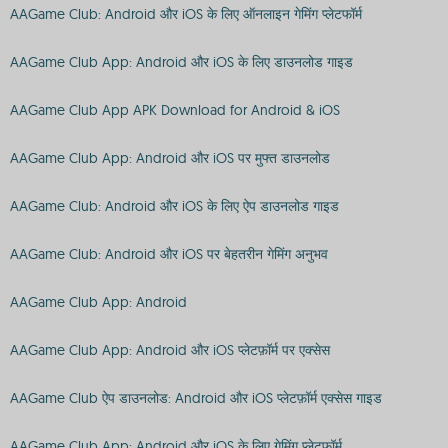
AAGame Club: Android और iOS के लिए ऑनलाइन गेमिंग प्लेटफॉर्म
AAGame Club App: Android और iOS के लिए डाउनलोड गाइड
AAGame Club App APK Download for Android & iOS
AAGame Club App: Android और iOS पर मुफ्त डाउनलोड
AAGame Club: Android और iOS के लिए ऐप डाउनलोड गाइड
AAGame Club: Android और iOS पर बेहतरीन गेमिंग अनुभव
AAGame Club App: Android
AAGame Club App: Android और iOS प्लेटफ़ॉर्म पर एक्सेस
AAGame Club ऐप डाउनलोड: Android और iOS प्लेटफ़ॉर्म एक्सेस गाइड
AAGame Club App: Android और iOS के लिए गेमिंग प्लेटफ़ॉर्म