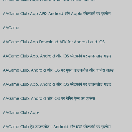
AAGame Club App APK: Android और Apple प्लेटफॉर्म पर एक्सेस
AAGame
AAGame Club App Download APK for Android and iOS
AAGame Club App: Android और iOS प्लेटफ़ॉर्म पर डाउनलोड गाइड
AAGame Club: Android और iOS पर मुफ्त डाउनलोड और एक्सेस गाइड
AAGame Club App: Android और iOS प्लेटफ़ॉर्म पर डाउनलोड गाइड
AAGame Club: Android और iOS पर गेमिंग ऐप्स का एक्सेस
AAGame Club App:
AAGame Club ऐप डाउनलोड - Android और iOS प्लेटफ़ॉर्म पर एक्सेस