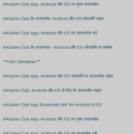
AAGame Club App: Android और iOS पर मुफ्त डाउनलोड
AAGame Club ऐप डाउनलोड: Android और iOS प्लेटफ़ॉर्म गाइड
AAGame Club App: Android और iOS पर डाउनलोड करें
AAGame Club ऐप डाउनलोड - Android और iOS प्लेटफ़ॉर्म पर एक्सेस
**Core Gameplay:**
AAGame Club App: Android और iOS प्लेटफ़ॉर्म पर डाउनलोड गाइड
AAGame Club: Android और iOS के लिए ऐप डाउनलोड गाइड
AAGame Club App Download APK for Android & iOS
AAGame Club App: Android और iOS पर मुफ्त डाउनलोड
AAGame Club App: Android और iOS पर डाउनलोड करें