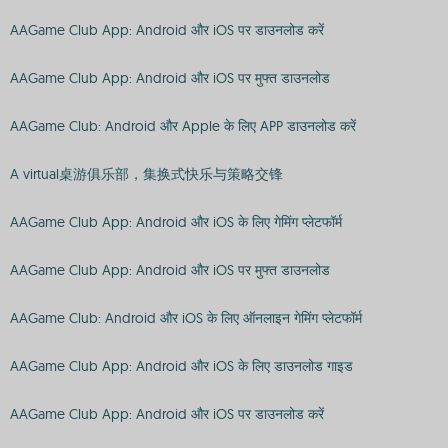
AAGame Club App: Android और iOS पर डाउनलोड करें
AAGame Club App: Android और iOS पर मुफ्त डाउनलोड
AAGame Club: Android और Apple के लिए APP डाउनलोड करें
A virtual桌游俱乐部，集换式快乐与策略交锋
AAGame Club App: Android और iOS के लिए गेमिंग प्लेटफॉर्म
AAGame Club App: Android और iOS पर मुफ्त डाउनलोड
AAGame Club: Android और iOS के लिए ऑनलाइन गेमिंग प्लेटफॉर्म
AAGame Club App: Android और iOS के लिए डाउनलोड गाइड
AAGame Club App: Android और iOS पर डाउनलोड करें