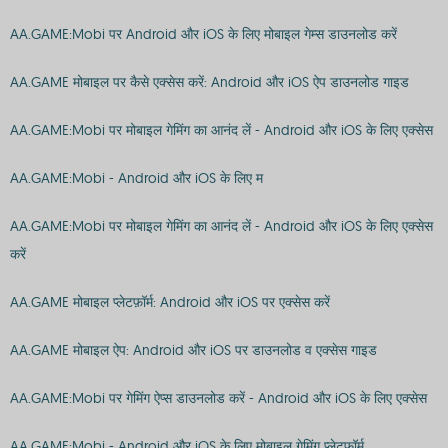
AA.GAME:Mobi पर Android और iOS के लिए मोबाइल गेम्स डाउनलोड करें
AA.GAME मोबाइल पर कैसे एक्सेस करें: Android और iOS ऐप डाउनलोड गाइड
AA.GAME:Mobi पर मोबाइल गेमिंग का आनंद लें - Android और iOS के लिए एक्सेस
AA.GAME:Mobi - Android और iOS के लिए म
AA.GAME:Mobi पर मोबाइल गेमिंग का आनंद लें - Android और iOS के लिए एक्सेस
करें
AA.GAME मोबाइल प्लेटफ़ॉर्म: Android और iOS पर एक्सेस करें
AA.GAME मोबाइल ऐप: Android और iOS पर डाउनलोड व एक्सेस गाइड
AA.GAME:Mobi पर गेमिंग ऐप्स डाउनलोड करें - Android और iOS के लिए एक्सेस
AA.GAME:Mobi - Android और iOS के लिए मोबाइल गेमिंग प्लेटफ़ॉर्म