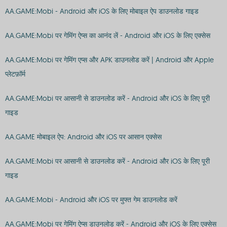
AA.GAME:Mobi - Android और iOS के लिए मोबाइल ऐप डाउनलोड गाइड
AA.GAME:Mobi पर गेमिंग ऐप्स का आनंद लें - Android और iOS के लिए एक्सेस
AA.GAME:Mobi पर गेमिंग एप्स और APK डाउनलोड करें | Android और Apple
प्लेटफ़ॉर्म
AA.GAME:Mobi पर आसानी से डाउनलोड करें - Android और iOS के लिए पूरी
गाइड
AA.GAME मोबाइल ऐप: Android और iOS पर आसान एक्सेस
AA.GAME:Mobi पर आसानी से डाउनलोड करें - Android और iOS के लिए पूरी
गाइड
AA.GAME:Mobi - Android और iOS पर मुफ्त गेम डाउनलोड करें
AA.GAME:Mobi पर गेमिंग ऐप्स डाउनलोड करें - Android और iOS के लिए एक्सेस