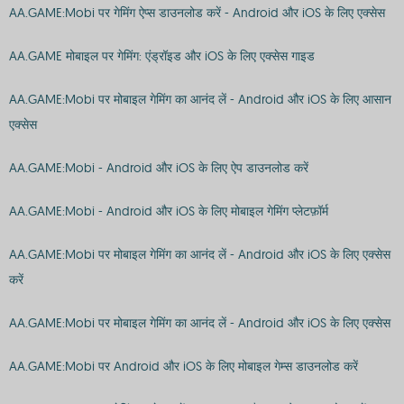
AA.GAME:Mobi पर गेमिंग ऐप्स डाउनलोड करें - Android और iOS के लिए एक्सेस
AA.GAME मोबाइल पर गेमिंग: एंड्रॉइड और iOS के लिए एक्सेस गाइड
AA.GAME:Mobi पर मोबाइल गेमिंग का आनंद लें - Android और iOS के लिए आसान
एक्सेस
AA.GAME:Mobi - Android और iOS के लिए ऐप डाउनलोड करें
AA.GAME:Mobi - Android और iOS के लिए मोबाइल गेमिंग प्लेटफ़ॉर्म
AA.GAME:Mobi पर मोबाइल गेमिंग का आनंद लें - Android और iOS के लिए एक्सेस
करें
AA.GAME:Mobi पर मोबाइल गेमिंग का आनंद लें - Android और iOS के लिए एक्सेस
AA.GAME:Mobi पर Android और iOS के लिए मोबाइल गेम्स डाउनलोड करें