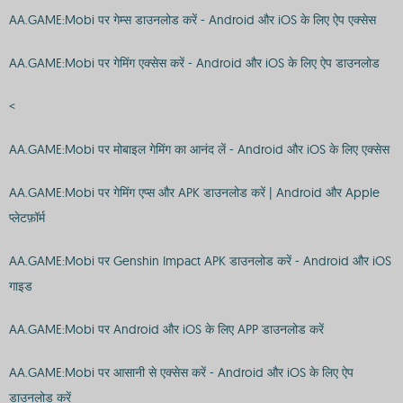
AA.GAME:Mobi पर गेम्स डाउनलोड करें - Android और iOS के लिए ऐप एक्सेस
AA.GAME:Mobi पर गेमिंग एक्सेस करें - Android और iOS के लिए ऐप डाउनलोड
<
AA.GAME:Mobi पर मोबाइल गेमिंग का आनंद लें - Android और iOS के लिए एक्सेस
AA.GAME:Mobi पर गेमिंग एप्स और APK डाउनलोड करें | Android और Apple
प्लेटफ़ॉर्म
AA.GAME:Mobi पर Genshin Impact APK डाउनलोड करें - Android और iOS
गाइड
AA.GAME:Mobi पर Android और iOS के लिए APP डाउनलोड करें
AA.GAME:Mobi पर आसानी से एक्सेस करें - Android और iOS के लिए ऐप
डाउनलोड करें