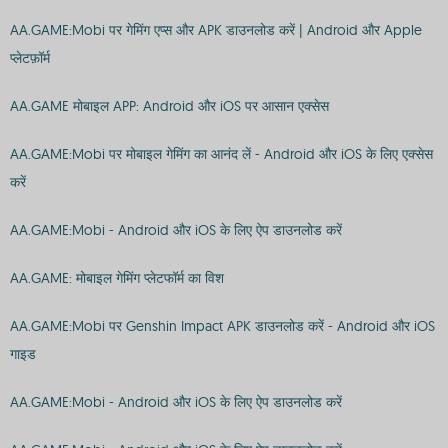
AA.GAME:Mobi पर गेमिंग एप्स और APK डाउनलोड करें | Android और Apple
प्लेटफ़ॉर्म
AA.GAME मोबाइल APP: Android और iOS पर आसान एक्सेस
AA.GAME:Mobi पर मोबाइल गेमिंग का आनंद लें - Android और iOS के लिए एक्सेस
करें
AA.GAME:Mobi - Android और iOS के लिए ऐप डाउनलोड करें
AA.GAME: मोबाइल गेमिंग प्लेटफॉर्म का विश
AA.GAME:Mobi पर Genshin Impact APK डाउनलोड करें - Android और iOS
गाइड
AA.GAME:Mobi - Android और iOS के लिए ऐप डाउनलोड करें