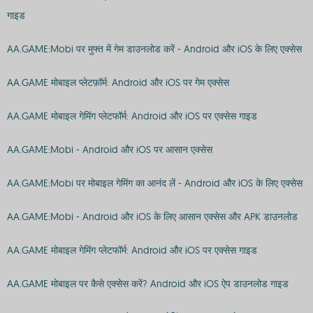
गाइड
AA.GAME:Mobi पर मुफ्त में गेम डाउनलोड करें - Android और iOS के लिए एक्सेस
AA.GAME मोबाइल प्लेटफ़ॉर्म: Android और iOS पर गेम एक्सेस
AA.GAME मोबाइल गेमिंग प्लेटफॉर्म: Android और iOS पर एक्सेस गाइड
AA.GAME:Mobi - Android और iOS पर आसान एक्सेस
AA.GAME:Mobi पर मोबाइल गेमिंग का आनंद लें - Android और iOS के लिए एक्सेस
AA.GAME:Mobi - Android और iOS के लिए आसान एक्सेस और APK डाउनलोड
AA.GAME मोबाइल गेमिंग प्लेटफॉर्म: Android और iOS पर एक्सेस गाइड
AA.GAME मोबाइल पर कैसे एक्सेस करें? Android और iOS ऐप डाउनलोड गाइड