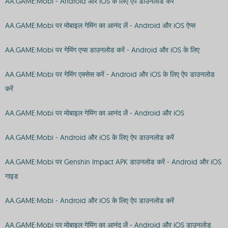
AA.GAME:Mobi - Android और iOS के लिए ऐप डाउनलोड करें
AA.GAME:Mobi पर मोबाइल गेमिंग का आनंद लें - Android और iOS ऐप्स
AA.GAME:Mobi पर गेमिंग एप्स डाउनलोड करें - Android और iOS के लिए
AA.GAME:Mobi पर गेमिंग एक्सेस करें - Android और iOS के लिए ऐप डाउनलोड
करें
AA.GAME:Mobi पर मोबाइल गेमिंग का आनंद लें - Android और iOS
AA.GAME:Mobi - Android और iOS के लिए ऐप डाउनलोड करें
AA.GAME:Mobi पर Genshin Impact APK डाउनलोड करें - Android और iOS
गाइड
AA.GAME:Mobi - Android और iOS के लिए ऐप डाउनलोड करें
AA.GAME:Mobi पर मोबाइल गेमिंग का आनंद लें - Android और iOS डाउनलोड