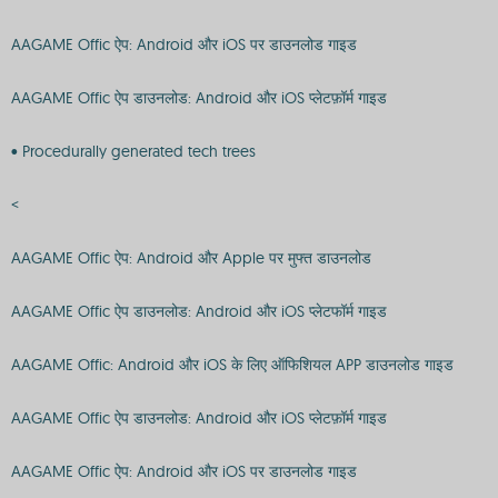
AAGAME Offic ऐप: Android और iOS पर डाउनलोड गाइड
AAGAME Offic ऐप डाउनलोड: Android और iOS प्लेटफ़ॉर्म गाइड
• Procedurally generated tech trees
<
AAGAME Offic ऐप: Android और Apple पर मुफ्त डाउनलोड
AAGAME Offic ऐप डाउनलोड: Android और iOS प्लेटफॉर्म गाइड
AAGAME Offic: Android और iOS के लिए ऑफिशियल APP डाउनलोड गाइड
AAGAME Offic ऐप डाउनलोड: Android और iOS प्लेटफ़ॉर्म गाइड
AAGAME Offic ऐप: Android और iOS पर डाउनलोड गाइड