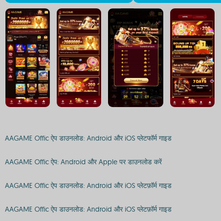
AAGAME Offic ऐप डाउनलोड: Android और iOS प्लेटफॉर्म गाइड
AAGAME Offic ऐप: Android और Apple पर डाउनलोड करें
AAGAME Offic ऐप डाउनलोड: Android और iOS प्लेटफ़ॉर्म गाइड
AAGAME Offic ऐप डाउनलोड: Android और iOS प्लेटफ़ॉर्म गाइड