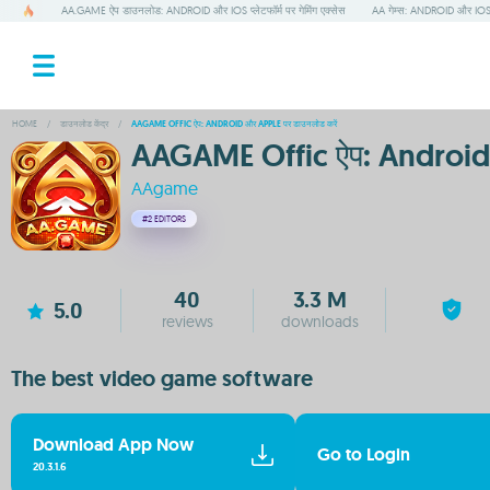
AA.GAME ऐप डाउनलोड: ANDROID और IOS प्लेटफॉर्म पर गेमिंग एक्सेस
AA गेम्स: ANDROID और IOS पर
HOME
/
डाउनलोड केंद्र
/
AAGAME OFFIC ऐप: ANDROID और APPLE पर डाउनलोड करें
AAGAME Offic ऐप: Android 
AAgame
#2
EDITORS
40
3.3 M
5.0
reviews
downloads
The best video game software
Download App Now
Go to Login
20.3.1.6