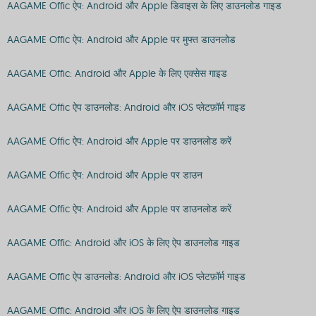
AAGAME Offic ऐप: Android और Apple डिवाइस के लिए डाउनलोड गाइड
AAGAME Offic ऐप: Android और Apple पर मुफ्त डाउनलोड
AAGAME Offic: Android और Apple के लिए एक्सेस गाइड
AAGAME Offic ऐप डाउनलोड: Android और iOS प्लेटफ़ॉर्म गाइड
AAGAME Offic ऐप: Android और Apple पर डाउनलोड करें
AAGAME Offic ऐप: Android और Apple पर डाउन
AAGAME Offic ऐप: Android और Apple पर डाउनलोड करें
AAGAME Offic: Android और iOS के लिए ऐप डाउनलोड गाइड
AAGAME Offic ऐप डाउनलोड: Android और iOS प्लेटफ़ॉर्म गाइड
AAGAME Offic: Android और iOS के लिए ऐप डाउनलोड गाइड