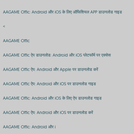
AAGAME Offic: Android और iOS के लिए ऑफिशियल APP डाउनलोड गाइड
<
AAGAME Offic
AAGAME Offic ऐप डाउनलोड: Android और iOS प्लेटफॉर्म पर एक्सेस
AAGAME Offic ऐप: Android और Apple पर डाउनलोड करें
AAGAME Offic ऐप: Android और iOS पर डाउनलोड गाइड
AAGAME Offic: Android और iOS के लिए ऐप डाउनलोड गाइड
AAGAME Offic ऐप: Android और iOS पर डाउनलोड करें
AAGAME Offic: Android और i