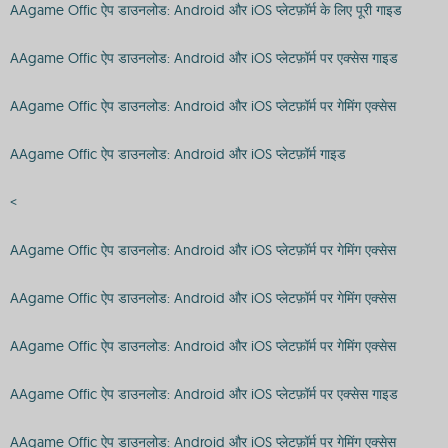
AAgame Offic ऐप डाउनलोड: Android और iOS प्लेटफ़ॉर्म के लिए पूरी गाइड
AAgame Offic ऐप डाउनलोड: Android और iOS प्लेटफ़ॉर्म पर एक्सेस गाइड
AAgame Offic ऐप डाउनलोड: Android और iOS प्लेटफ़ॉर्म पर गेमिंग एक्सेस
AAgame Offic ऐप डाउनलोड: Android और iOS प्लेटफ़ॉर्म गाइड
<
AAgame Offic ऐप डाउनलोड: Android और iOS प्लेटफ़ॉर्म पर गेमिंग एक्सेस
AAgame Offic ऐप डाउनलोड: Android और iOS प्लेटफ़ॉर्म पर गेमिंग एक्सेस
AAgame Offic ऐप डाउनलोड: Android और iOS प्लेटफ़ॉर्म पर गेमिंग एक्सेस
AAgame Offic ऐप डाउनलोड: Android और iOS प्लेटफ़ॉर्म पर एक्सेस गाइड
AAgame Offic ऐप डाउनलोड: Android और iOS प्लेटफ़ॉर्म पर गेमिंग एक्सेस