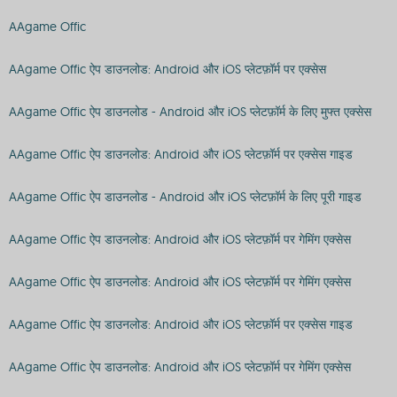
AAgame Offic
AAgame Offic ऐप डाउनलोड: Android और iOS प्लेटफ़ॉर्म पर एक्सेस
AAgame Offic ऐप डाउनलोड - Android और iOS प्लेटफ़ॉर्म के लिए मुफ्त एक्सेस
AAgame Offic ऐप डाउनलोड: Android और iOS प्लेटफ़ॉर्म पर एक्सेस गाइड
AAgame Offic ऐप डाउनलोड - Android और iOS प्लेटफ़ॉर्म के लिए पूरी गाइड
AAgame Offic ऐप डाउनलोड: Android और iOS प्लेटफ़ॉर्म पर गेमिंग एक्सेस
AAgame Offic ऐप डाउनलोड: Android और iOS प्लेटफ़ॉर्म पर गेमिंग एक्सेस
AAgame Offic ऐप डाउनलोड: Android और iOS प्लेटफ़ॉर्म पर एक्सेस गाइड
AAgame Offic ऐप डाउनलोड: Android और iOS प्लेटफ़ॉर्म पर गेमिंग एक्सेस