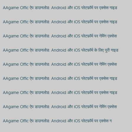
AAgame Offic ऐप डाउनलोड: Android और iOS प्लेटफ़ॉर्म पर एक्सेस गाइड
AAgame Offic ऐप डाउनलोड: Android और iOS प्लेटफ़ॉर्म पर एक्सेस गाइड
AAgame Offic ऐप डाउनलोड: Android और iOS प्लेटफ़ॉर्म पर गेमिंग एक्सेस
AAgame Offic ऐप डाउनलोड: Android और iOS प्लेटफ़ॉर्म के लिए पूरी गाइड
AAgame Offic ऐप डाउनलोड: Android और iOS प्लेटफ़ॉर्म पर गेमिंग एक्सेस
AAgame Offic ऐप डाउनलोड: Android और iOS प्लेटफ़ॉर्म पर एक्सेस गाइड
AAgame Offic ऐप डाउनलोड: Android और iOS प्लेटफ़ॉर्म पर एक्सेस गाइड
AAgame Offic ऐप डाउनलोड: Android और iOS प्लेटफ़ॉर्म पर गेमिंग एक्सेस
AAgame Offic ऐप डाउनलोड: Android और iOS प्लेटफ़ॉर्म पर एक्सेस ग