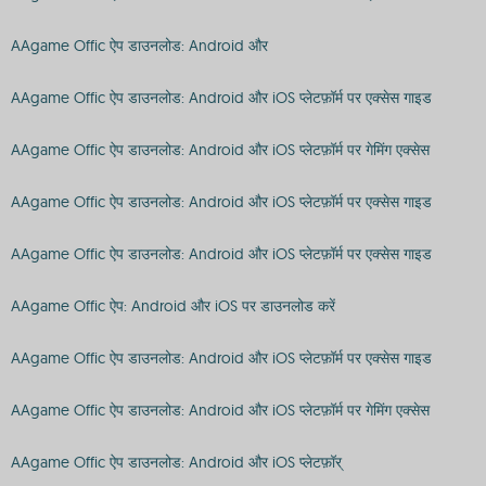
AAgame Offic ऐप डाउनलोड: Android और
AAgame Offic ऐप डाउनलोड: Android और iOS प्लेटफ़ॉर्म पर एक्सेस गाइड
AAgame Offic ऐप डाउनलोड: Android और iOS प्लेटफ़ॉर्म पर गेमिंग एक्सेस
AAgame Offic ऐप डाउनलोड: Android और iOS प्लेटफ़ॉर्म पर एक्सेस गाइड
AAgame Offic ऐप डाउनलोड: Android और iOS प्लेटफ़ॉर्म पर एक्सेस गाइड
AAgame Offic ऐप: Android और iOS पर डाउनलोड करें
AAgame Offic ऐप डाउनलोड: Android और iOS प्लेटफ़ॉर्म पर एक्सेस गाइड
AAgame Offic ऐप डाउनलोड: Android और iOS प्लेटफ़ॉर्म पर गेमिंग एक्सेस
AAgame Offic ऐप डाउनलोड: Android और iOS प्लेटफ़ॉर्