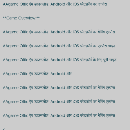
AAgame Offic ऐप डाउनलोड: Android और iOS प्लेटफ़ॉर्म पर एक्सेस
**Game Overview:**
AAgame Offic ऐप डाउनलोड: Android और iOS प्लेटफ़ॉर्म पर गेमिंग एक्सेस
AAgame Offic ऐप डाउनलोड: Android और iOS प्लेटफ़ॉर्म पर एक्सेस गाइड
AAgame Offic ऐप डाउनलोड: Android और iOS प्लेटफ़ॉर्म के लिए पूरी गाइड
AAgame Offic ऐप डाउनलोड: Android और
AAgame Offic ऐप डाउनलोड: Android और iOS प्लेटफ़ॉर्म पर गेमिंग एक्सेस
AAgame Offic ऐप डाउनलोड: Android और iOS प्लेटफ़ॉर्म पर गेमिंग एक्सेस
AAgame Offic ऐप डाउनलोड: Android और iOS प्लेटफ़ॉर्म पर गेमिंग एक्सेस
<