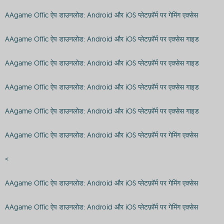
AAgame Offic ऐप डाउनलोड: Android और iOS प्लेटफ़ॉर्म पर गेमिंग एक्सेस
AAgame Offic ऐप डाउनलोड: Android और iOS प्लेटफ़ॉर्म पर एक्सेस गाइड
AAgame Offic ऐप डाउनलोड: Android और iOS प्लेटफ़ॉर्म पर एक्सेस गाइड
AAgame Offic ऐप डाउनलोड: Android और iOS प्लेटफ़ॉर्म पर एक्सेस गाइड
AAgame Offic ऐप डाउनलोड: Android और iOS प्लेटफ़ॉर्म पर एक्सेस गाइड
AAgame Offic ऐप डाउनलोड: Android और iOS प्लेटफ़ॉर्म पर गेमिंग एक्सेस
<
AAgame Offic ऐप डाउनलोड: Android और iOS प्लेटफ़ॉर्म पर गेमिंग एक्सेस
AAgame Offic ऐप डाउनलोड: Android और iOS प्लेटफ़ॉर्म पर गेमिंग एक्सेस