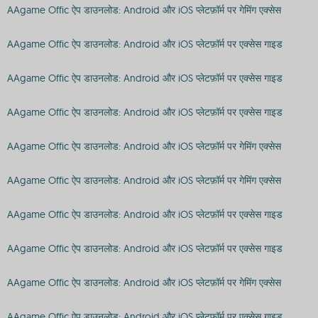
AAgame Offic ऐप डाउनलोड: Android और iOS प्लेटफ़ॉर्म पर गेमिंग एक्सेस
AAgame Offic ऐप डाउनलोड: Android और iOS प्लेटफ़ॉर्म पर एक्सेस गाइड
AAgame Offic ऐप डाउनलोड: Android और iOS प्लेटफ़ॉर्म पर एक्सेस गाइड
AAgame Offic ऐप डाउनलोड: Android और iOS प्लेटफ़ॉर्म पर एक्सेस गाइड
AAgame Offic ऐप डाउनलोड: Android और iOS प्लेटफ़ॉर्म पर गेमिंग एक्सेस
AAgame Offic ऐप डाउनलोड: Android और iOS प्लेटफ़ॉर्म पर गेमिंग एक्सेस
AAgame Offic ऐप डाउनलोड: Android और iOS प्लेटफ़ॉर्म पर एक्सेस गाइड
AAgame Offic ऐप डाउनलोड: Android और iOS प्लेटफ़ॉर्म पर एक्सेस गाइड
AAgame Offic ऐप डाउनलोड: Android और iOS प्लेटफ़ॉर्म पर गेमिंग एक्सेस
AAgame Offic ऐप डाउनलोड: Android और iOS प्लेटफ़ॉर्म पर एक्सेस गाइड