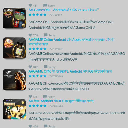
481
Reply
AA Game:Onli - Android और iOS पर डाउनलोड करें
1771789647
AAGame:Onli-AndroidऔरiOSपरडाउनलोडकरेंAAGame:Onli-
AndroidऔरiOSपरमुफ्तडाउनलोडAAGame:Onli-A
708
Reply
AAGAME Onlin: Android और Apple प्लेटफ़ॉर्म पर एक्सेस और ऐप
डाउनलोड गाइड
1772222862
AAGAMEOnlineएप्पडाउनलोड:AndroidऔरiOSप्लेटफ़ॉर्मगाइडAAGAMEO
nlineऐपडाउनलोड:AndroidऔरiOSप्ल
842
Reply
AAGAME Offic ऐप डाउनलोड: Android और iOS प्लेटफ़ॉर्म गाइड
1772308449
AAGAMEOffic:AndroidऔरiOSकेलिएऐपडाउनलोडगाइडAAGAMEOfficऐ
प:AndroidऔरiOSपरडाउनलोडकरेंAAGAMEO
175
Reply
AA गेम्स: Android और iOS पर मुफ्त गेमिंग का आनंद
1772489343
AAGame:AndroidऔरiOSपरमुफ्तगेमिंगऐप्सकासंग्रहAAGame:Androidऔ
रiOSकेलिएमुफ्तडाउनलोडऔरगेमिंग
468
Reply