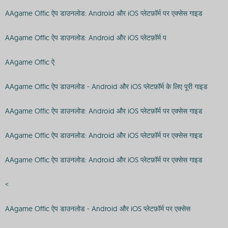
AAgame Offic ऐप डाउनलोड: Android और iOS प्लेटफ़ॉर्म पर एक्सेस गाइड
AAgame Offic ऐप डाउनलोड: Android और iOS प्लेटफ़ॉर्म प
AAgame Offic ऐ
AAgame Offic ऐप डाउनलोड - Android और iOS प्लेटफ़ॉर्म के लिए पूरी गाइड
AAgame Offic ऐप डाउनलोड: Android और iOS प्लेटफ़ॉर्म पर एक्सेस गाइड
AAgame Offic ऐप डाउनलोड: Android और iOS प्लेटफ़ॉर्म पर एक्सेस गाइड
AAgame Offic ऐप डाउनलोड: Android और iOS प्लेटफ़ॉर्म पर एक्सेस गाइड
<
AAgame Offic ऐप डाउनलोड - Android और iOS प्लेटफ़ॉर्म पर एक्सेस