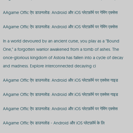
AAgame Offic ऐप डाउनलोड: Android और iOS प्लेटफ़ॉर्म पर गेमिंग एक्सेस
AAgame Offic ऐप डाउनलोड: Android और iOS प्लेटफ़ॉर्म पर गेमिंग एक्सेस
In a world devoured by an ancient curse, you play as a "Bound
One," a forgotten warrior awakened from a tomb of ashes. The
once-glorious kingdom of Astora has fallen into a cycle of decay
and madness. Explore interconnected decaying ci
AAgame Offic ऐप डाउनलोड: Android और iOS प्लेटफ़ॉर्म पर एक्सेस गाइड
AAgame Offic ऐप डाउनलोड: Android और iOS प्लेटफ़ॉर्म पर एक्सेस गाइड
AAgame Offic ऐप डाउनलोड: Android और iOS प्लेटफ़ॉर्म पर गेमिंग एक्सेस
AAgame Offic ऐप डाउनलोड - Android और iOS प्लेटफ़ॉर्म के लि