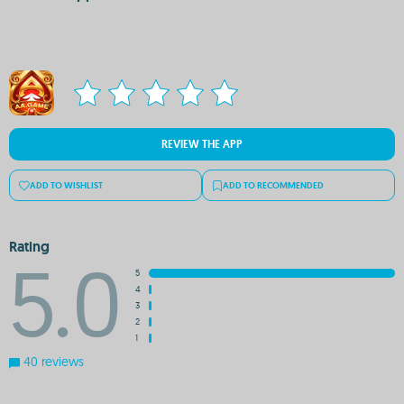
REVIEW THE APP
ADD TO WISHLIST
ADD TO RECOMMENDED
Rating
5.0
5
4
3
2
1
40 reviews