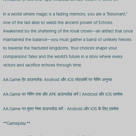
In a world where magic is a fading memory, you are a "Resonant,"
one of the last able to wield the ancient power of Echoes.
Awakened by the shattering of the royal crown—an artifact that once
maintained the balance—you must gather a band of unlikely heroes
to traverse the fractured kingdoms. Your choices shape your
companions' fates and the world's future in a story where every
victory and sacrifice echoes through time.
AA.Game ऐप डाउनलोड: Android और iOS प्लेटफ़ॉर्म पर गेमिंग अनुभव
AA.Game पर गेमिंग एप्स और APK डाउनलोड करें | Android और iOS एक्सेस
AA.Game पर मुफ्त गेम्स डाउनलोड करें - Android और iOS के लिए एक्सेस
**Gameplay:**