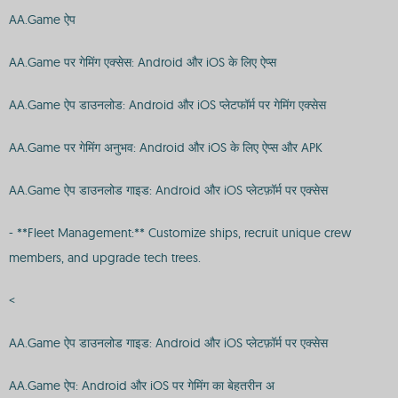
AA.Game ऐप
AA.Game पर गेमिंग एक्सेस: Android और iOS के लिए ऐप्स
AA.Game ऐप डाउनलोड: Android और iOS प्लेटफॉर्म पर गेमिंग एक्सेस
AA.Game पर गेमिंग अनुभव: Android और iOS के लिए ऐप्स और APK
AA.Game ऐप डाउनलोड गाइड: Android और iOS प्लेटफ़ॉर्म पर एक्सेस
- **Fleet Management:** Customize ships, recruit unique crew
members, and upgrade tech trees.
<
AA.Game ऐप डाउनलोड गाइड: Android और iOS प्लेटफ़ॉर्म पर एक्सेस
AA.Game ऐप: Android और iOS पर गेमिंग का बेहतरीन अ