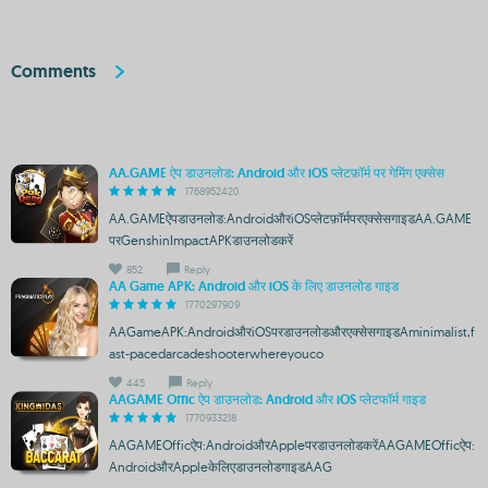
Comments
AA.GAME ऐप डाउनलोड: Android और iOS प्लेटफ़ॉर्म पर गेमिंग एक्सेस
1768952420
AA.GAMEऐपडाउनलोड:AndroidऔरiOSप्लेटफ़ॉर्मपरएक्सेसगाइडAA.GAME
परGenshinImpactAPKडाउनलोडकरें
852
Reply
AA Game APK: Android और iOS के लिए डाउनलोड गाइड
1770297909
AAGameAPK:AndroidऔरiOSपरडाउनलोडऔरएक्सेसगाइडAminimalist,f
ast-pacedarcadeshooterwhereyouco
445
Reply
AAGAME Offic ऐप डाउनलोड: Android और iOS प्लेटफॉर्म गाइड
1770933218
AAGAMEOfficऐप:AndroidऔरAppleपरडाउनलोडकरेंAAGAMEOfficऐप:
AndroidऔरAppleकेलिएडाउनलोडगाइडAAG