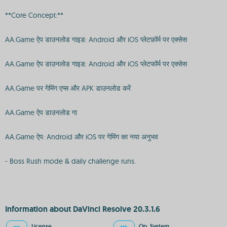
**Core Concept:**
AA.Game ऐप डाउनलोड गाइड: Android और iOS प्लेटफ़ॉर्म पर एक्सेस
AA.Game ऐप डाउनलोड गाइड: Android और iOS प्लेटफॉर्म पर एक्सेस
AA.Game पर गेमिंग एप्स और APK डाउनलोड करें
AA.Game ऐप डाउनलोड गा
AA.Game ऐप: Android और iOS पर गेमिंग का नया अनुभव
- Boss Rush mode & daily challenge runs.
Information about DaVinci Resolve 20.3.1.6
License
Op. System