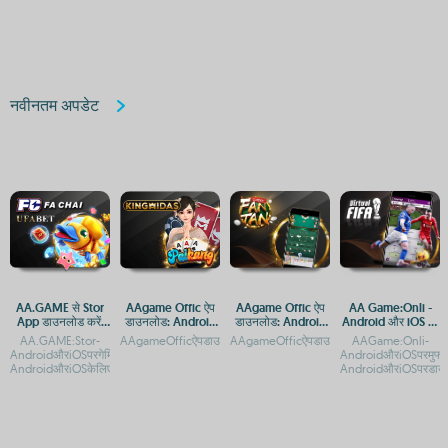
An
नवीनतम अपडेट
AA.GAME से Stor
AAgame Offic ऐप
AAgame Offic ऐप
AA Game:Onli -
App डाउनलोड करें:
डाउनलोड: Android
डाउनलोड: Android
Android और iOS पर
Android और iOS के
और iOS प्लेटफ़ॉर्म पर
और iOS प्लेटफ़ॉर्म पर
मुफ्त डाउनलोड
AA.GAME:Stor-
AAgameOfficऐपडाउनलोड:AndroidऔरiOSप्लेटफ़ॉर्मपरएक्सेसगाइडA
AAgameOfficऐपडाउनलोड:AndroidऔरiOSप्लेट
AAGame:Onli-
लिए मुफ्त APK
गेमिंग एक्सेस
गेमिंग एक्सेस
AndroidऔरiOSपरगेमिंगअनुभवAA.GAME:Stor-
AndroidऔरiOSपरमुफ्
AndroidऔरiOSकेलिएमुफ्तऐपडाउनलोडAA.GAM
AndroidऔरiOSपरडाउन