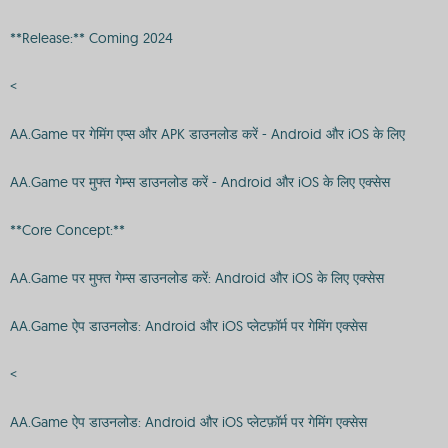
**Release:** Coming 2024
<
AA.Game पर गेमिंग एप्स और APK डाउनलोड करें - Android और iOS के लिए
AA.Game पर मुफ्त गेम्स डाउनलोड करें - Android और iOS के लिए एक्सेस
**Core Concept:**
AA.Game पर मुफ्त गेम्स डाउनलोड करें: Android और iOS के लिए एक्सेस
AA.Game ऐप डाउनलोड: Android और iOS प्लेटफ़ॉर्म पर गेमिंग एक्सेस
<
AA.Game ऐप डाउनलोड: Android और iOS प्लेटफ़ॉर्म पर गेमिंग एक्सेस