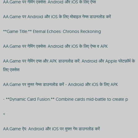
AA.Game पर गेमिंग एक्सेस: Android और iOS के लिए ऐप्स
AA.Game पर Android और iOS के लिए मोबाइल गेम्स डाउनलोड करें
**Game Title:** Eternal Echoes: Chronos Reckoning
AA.Game पर गेमिंग एक्सेस: Android और iOS के लिए ऐप्स व APK
AA.Game पर गेमिंग एप्स और APK डाउनलोड करें: Android और Apple प्लेटफ़ॉर्म के
लिए एक्सेस
AA.Game पर मुफ्त गेम्स डाउनलोड करें - Android और iOS के लिए APK
- **Dynamic Card Fusion:** Combine cards mid-battle to create p
<
AA.Game ऐप: Android और iOS पर मुफ्त गेम डाउनलोड करें