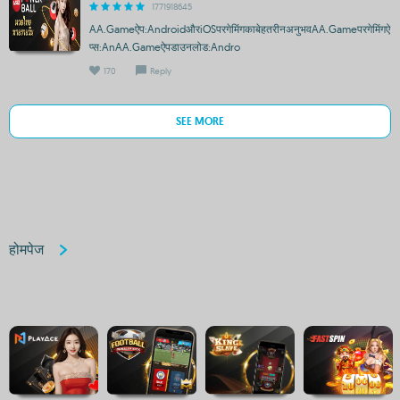
1771918645
AA.Gameऐप:AndroidऔरiOSपरगेमिंगकाबेहतरीनअनुभवAA.Gameपरगेमिंगऐ
प्स:AnAA.Gameऐपडाउनलोड:Andro
170
Reply
SEE MORE
होमपेज