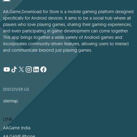
AA.Game,Download for Store is a mobile gaming platform designed
specifically for Android devices. It aims to be a social hub where all
players who love playing games, sharing their gaming experiences,
and even participating in game development can come together.
This app brings together a wide variety of Android games and
incorporates community-driven features, allowing users to interact
and communicate beyond just playing games.
DISCOVER US
sitemap
LINK
AAGame India
AA.GAME:iPhone