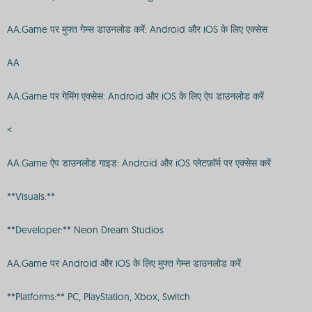
AA.Game पर मुफ्त गेम्स डाउनलोड करें: Android और iOS के लिए एक्सेस
AA
AA.Game पर गेमिंग एक्सेस: Android और iOS के लिए ऐप डाउनलोड करें
<
AA.Game ऐप डाउनलोड गाइड: Android और iOS प्लेटफ़ॉर्म पर एक्सेस करें
**Visuals:**
**Developer:** Neon Dream Studios
AA.Game पर Android और iOS के लिए मुफ्त गेम्स डाउनलोड करें
**Platforms:** PC, PlayStation, Xbox, Switch