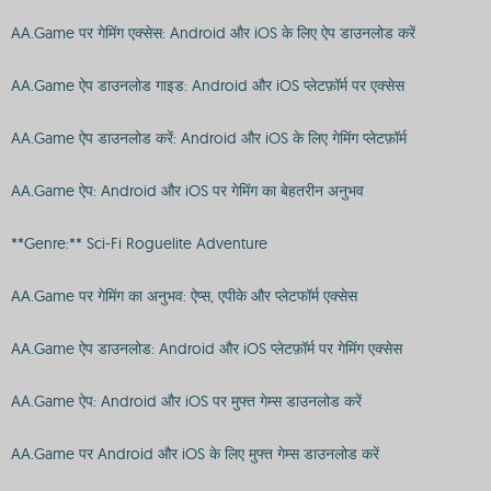
AA.Game पर गेमिंग एक्सेस: Android और iOS के लिए ऐप डाउनलोड करें
AA.Game ऐप डाउनलोड गाइड: Android और iOS प्लेटफ़ॉर्म पर एक्सेस
AA.Game ऐप डाउनलोड करें: Android और iOS के लिए गेमिंग प्लेटफ़ॉर्म
AA.Game ऐप: Android और iOS पर गेमिंग का बेहतरीन अनुभव
**Genre:** Sci-Fi Roguelite Adventure
AA.Game पर गेमिंग का अनुभव: ऐप्स, एपीके और प्लेटफॉर्म एक्सेस
AA.Game ऐप डाउनलोड: Android और iOS प्लेटफ़ॉर्म पर गेमिंग एक्सेस
AA.Game ऐप: Android और iOS पर मुफ्त गेम्स डाउनलोड करें
AA.Game पर Android और iOS के लिए मुफ्त गेम्स डाउनलोड करें