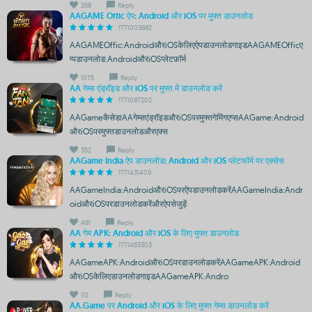
268
Reply
AAGAME Offic ऐप: Android और iOS पर मुफ्त डाउनलोड
1771003882
AAGAMEOffic:AndroidऔरiOSकेलिएऐपडाउनलोडगाइडAAGAMEOfficए
प्पडाउनलोड:AndroidऔरiOSप्लेटफ़ॉर्म
1075
Reply
AA गेम्स एंड्रॉइड और iOS पर मुफ्त में डाउनलोड करें
1771087202
AAGameकैसेडाAAगेम्सएंड्रॉइडऔरiOSपरमुफ्तगेमिंगएप्सAAGame:Android
औरiOSपरमुफ्तडाउनलोडऔरएक्स
352
Reply
AAGame India ऐप डाउनलोड: Android और iOS प्लेटफॉर्म पर एक्सेस
1771431409
AAGameIndia:AndroidऔरiOSपरऐपडाउनलोडकरेंAAGameIndia:Andr
oidऔरiOSपरडाउनलोडकरेंऔरऐपसेजुड़ें
481
Reply
AA गेम APK: Android और iOS के लिए मुफ्त डाउनलोड
1771463303
AAGameAPK:AndroidऔरiOSपरडाउनलोडकरेंAAGameAPK:Android
औरiOSकेलिएडाउनलोडगाइडAAGameAPK:Andro
112
Reply
AA.Game पर Android और iOS के लिए मुफ्त गेम्स डाउनलोड करें