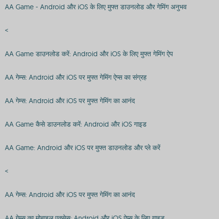
AA Game - Android और iOS के लिए मुफ्त डाउनलोड और गेमिंग अनुभव
<
AA Game डाउनलोड करें: Android और iOS के लिए मुफ्त गेमिंग ऐप
AA गेम्स: Android और iOS पर मुफ्त गेमिंग ऐप्स का संग्रह
AA गेम्स: Android और iOS पर मुफ्त गेमिंग का आनंद
AA Game कैसे डाउनलोड करें: Android और iOS गाइड
AA Game: Android और iOS पर मुफ्त डाउनलोड और प्ले करें
<
AA गेम्स: Android और iOS पर मुफ्त गेमिंग का आनंद
AA गेम्स का मोबाइल एक्सेस: Android और iOS ऐप्स के लिए गाइड