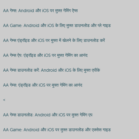
AA गेम्स: Android और iOS पर मुफ्त गेमिंग ऐप्स
AA Game: Android और iOS के लिए मुफ्त डाउनलोड और प्ले गाइड
AA गेम्स एंड्रॉइड और iOS पर मुफ्त में खेलने के लिए डाउनलोड करें
AA गेम्स ऐप: एंड्रॉइड और iOS पर मुफ्त गेमिंग का आनंद
AA गेम्स डाउनलोड करें: Android और iOS के लिए मुफ्त एपीके
AA गेम्स: एंड्रॉइड और iOS पर मुफ्त गेमिंग का आनंद
<
AA गेम्स डाउनलोड: Android और iOS पर मुफ्त गेमिंग एप
AA Game: Android और iOS पर मुफ्त डाउनलोड और एक्सेस गाइड