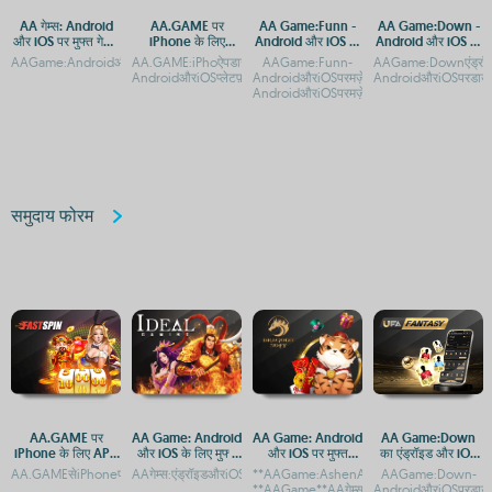
AA गेम्स: Android
AA.GAME पर
AA Game:Funn -
AA Game:Down -
और iOS पर मुफ्त गेमिंग
iPhone के लिए
Android और iOS पर
Android और iOS पर
एप्स और APK
Android ऐप्स कैसे
मज़ेदार गेमिंग अनुभव
डाउनलोड करें
AAGame:AndroidऔरiOSपरमुफ्तगेमिंगऐप्सडाउनलोडकरेंAAगेम्सएंड्रॉइडऔरiOSपरमुफ्तमेंडाउनलोडकरे
AA.GAME:iPhoऐपडाउनलोडगाइड-
AAGame:Funn-
AAGame:Downएंड्रॉ
डाउनलोड
डाउनलोड करें
AndroidऔरiOSप्लेटफ़ॉर्मAA.GAMEसेiPhoneपरGenshinImpactAPK
AndroidऔरiOSपरमज़ेदारगेमिंगअनुभवAAGame
AndroidऔरiOSपरडाउ
AndroidऔरiOSपरमज़ेदारगेमिंगअनुभव
समुदाय फोरम
AA.GAME पर
AA Game: Android
AA Game: Android
AA Game:Down
iPhone के लिए APK
और iOS के लिए मुफ्त
और iOS पर मुफ्त
का एंड्रॉइड और iOS
डाउनलोड और इंस्टॉल
डाउनलोड और प्ले
डाउनलोड और एक्सेस
ऐप डाउनलोड कैसे करें
AA.GAMEसेiPhoneपरGenshinImpactAPKडाउनलोडकैसेकरेंAA.GAMEपरiPhoneकेलिएGens
AAगेम्स:एंड्रॉइडऔरiOSपरमुफ्तगेमिंगकाआनंदAAगेम्सडाउनलोड:एंड्रॉइडऔरiO
**AAGame:AshenAbyss**Willyouescape,
AAGame:Down-
गाइड
**AAGame**AAगेम्सएंड
AndroidऔरiOSपरडाउ