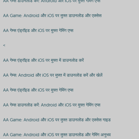
AA गेम्स डाउनलोड करें: Android और iOS पर मुफ्त गेमिंग एप्स
AA Game: Android और iOS पर मुफ्त डाउनलोड और एक्सेस
AA गेम्स एंड्रॉइड और iOS पर मुफ्त गेमिंग एप्स
<
AA गेम्स एंड्रॉइड और iOS पर मुफ्त में डाउनलोड करें
AA गेम्स: Android और iOS पर मुफ्त में डाउनलोड करें और खेलें
AA गेम्स एंड्रॉइड और iOS पर मुफ्त गेमिंग एप्स
AA गेम्स डाउनलोड करें: Android और iOS पर मुफ्त गेमिंग एप्स
AA Game: Android और iOS पर मुफ्त डाउनलोड और एक्सेस गाइड
AA Game: Android और iOS पर मुफ्त डाउनलोड और गेमिंग अनुभव