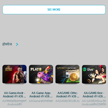
SEE MORE
होमपेज
AA Game:Andr -
AA Game App:
AAGAME Offic:
AA.GAME:Stor -
Android और iOS पर
Android और iOS पर
Android और iOS के
Android और iOS के
मुफ्त डाउनलोड
मुफ्त डाउनलोड और
लिए ऑफिशियल APP
लिए मुफ्त गेम डाउनलोड
AAगेम्सएंड्रॉइडपरमुफ्तगेम्सAAGame:AndroidऔरiOSपरडाउनलोडऔरएक्सेसगाइडAAGame:Andr
AAGameडाउनलोडकरें:AndroidऔरiOSकेलिएमुफ्तगेमिंगऐपAAGame:And
AAGAMEOfficऐप:AndroidऔरAppleपरडाउनल
AA.GAMEपरStorrऐपडाउ
एक्सेस
डाउनलोड करें
Androidऔर
AndroidऔरiOSकेलि