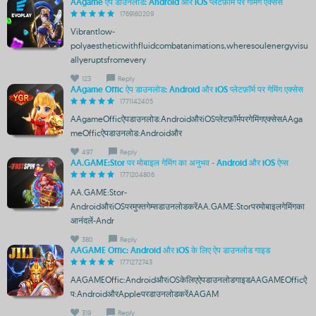
AAgame ऐप डाउनलोड: Android और iOS प्लेटफ़ॉर्म पर गेमिंग एक्सेस
1769160209
Vibrantlow-
polyaestheticwithfluidcombatanimations,wheresoulenergyvisu
allyeruptsfromevery
123
Reply
AAgame Offic ऐप डाउनलोड: Android और iOS प्लेटफ़ॉर्म पर गेमिंग एक्सेस
1771142405
AAgameOfficऐपडाउनलोड:AndroidऔरiOSप्लेटफ़ॉर्मपरगेमिंगएक्सेसAAga
meOfficऐपडाउनलोड:Androidऔर
497
Reply
AA.GAME:Stor पर मोबाइल गेमिंग का अनुभव - Android और iOS ऐप्स
1771204806
AA.GAME:Stor-
AndroidऔरiOSपरमुफ्तगेम्सडाउनलोडकरेंAA.GAME:Storपरमोबाइलगेमिंगका
आनंदलें-Andr
380
Reply
AAGAME Offic: Android और iOS के लिए ऐप डाउनलोड गाइड
1771272743
AAGAMEOffic:AndroidऔरiOSकेलिएऐपडाउनलोडगाइडAAGAMEOfficऐ
प:AndroidऔरAppleपरडाउनलोडकरेंAAGAM
319
Reply