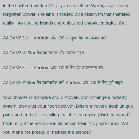
In the fractured world of Stor, you are a Rune-Waker, an artisan of
forgotten power. The land is scarred by a cataclysm that shattered
reality into floating islands and unleashed chaotic energies. You
AA.GAME:Stor - Android और iOS पर मुफ्त गेम डाउनलोड करें
AA.GAME पर Stor गेम डाउनलोड और एक्सेस गाइड
AA.GAME:Stor - Android और iOS के लिए ऐप डाउनलोड करें
AA.GAME से Storr गेम डाउनलोड करें: Android और iOS के लिए पूरी गाइड
Your choices in dialogue and discovery don’t change a morality
system; they alter your *perspective*. Different truths unlock unique
paths and endings, revealing that the true mystery isn't the world's
fracture, but the reason you alone can hear its dying Echoes. Will
you mend the breaks, or harness the silence?