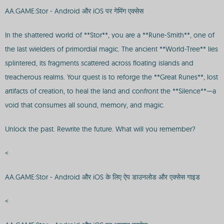
AA.GAME:Stor - Android और iOS पर गेमिंग एक्सेस
In the shattered world of **Stor**, you are a **Rune-Smith**, one of
the last wielders of primordial magic. The ancient **World-Tree** lies
splintered, its fragments scattered across floating islands and
treacherous realms. Your quest is to reforge the **Great Runes**, lost
artifacts of creation, to heal the land and confront the **Silence**—a
void that consumes all sound, memory, and magic.
Unlock the past. Rewrite the future. What will you remember?
<
AA.GAME:Stor - Android और iOS के लिए ऐप डाउनलोड और एक्सेस गाइड
<