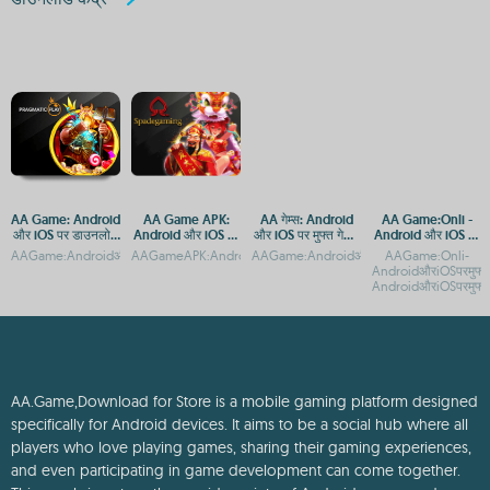
AA Game: Android
AA Game APK:
AA गेम्स: Android
AA Game:Onli -
और iOS पर डाउनलोड
Android और iOS पर
और iOS पर मुफ्त गेमिंग
Android और iOS पर
करने का तरीका
डाउनलोड करें
का आनंद
मुफ्त डाउनलोड
AAGame:AndroidऔरiOSपरडाउनलोडऔरएक्सेसगाइडAAगेम्सAndroidऔरiOSपरमुफ्तगेम्सकाआनंदले
AAGameAPK:AndroidऔरiOSपरडाउनलोडऔरएक्सेसगाइडAAGame:An
AAGame:AndroidऔरiOSपरमुफ्तडाउनलोडऔरएक्सेस
AAGame:Onli-
AndroidऔरiOSपरमुफ्
AndroidऔरiOSपरमुफ्त
AA.Game,Download for Store is a mobile gaming platform designed
specifically for Android devices. It aims to be a social hub where all