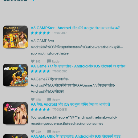
AA.GAME:Stor - Android और iOS पर मुफ्त गेम्स डाउनलोड करें
1769121407
AA.GAME:Stor-
AndroidऔरiOSकेलिएमुफ्तगेमडाउनलोडButbewaretheInkspill—
acorruptingforcethatse
899
Reply
AA Game 777 ऐप डाउनलोड - Android और iOS प्लेटफ़ॉर्म पर एक्सेस
1770806180
AAGame777ऐपडाउनलोड-
AndroidऔरiOSप्लेटफॉर्मपरएक्सेसAAGame777ऐपडाउनलोड-
AndroidऔरiOSप्लेटफ़ॉ
1178
Reply
AA गेम्स: Android और iOS पर मुफ्त गेमिंग ऐप्स का आनंद लें
1770856831
Yourgoal:reachthecore**@**andinputthefinal,world-
resettingsequence.Buteachactionconsumes
949
Reply
AAGAME Offic ऐप डाउनलोड: Android और iOS प्लेटफ़ॉर्म गाइड