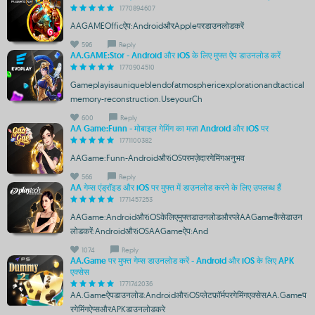
1770894607
AAGAMEOfficऐप:AndroidऔरAppleपरडाउनलोडकरें
596
Reply
AA.GAME:Stor - Android और iOS के लिए मुफ्त ऐप डाउनलोड करें
1770904510
Gameplayisauniqueblendofatmosphericexplorationandtactical
memory-reconstruction.UseyourCh
600
Reply
AA Game:Funn - मोबाइल गेमिंग का मज़ा Android और iOS पर
1771100382
AAGame:Funn-AndroidऔरiOSपरमज़ेदारगेमिंगअनुभव
566
Reply
AA गेम्स एंड्रॉइड और iOS पर मुफ्त में डाउनलोड करने के लिए उपलब्ध हैं
1771457253
AAGame:AndroidऔरiOSकेलिएमुफ्तडाउनलोडऔरप्लेAAGameकैसेडाउन
लोडकरें:AndroidऔरiOSAAGameऐप:And
1074
Reply
AA.Game पर मुफ्त गेम्स डाउनलोड करें - Android और iOS के लिए APK
एक्सेस
1771742036
AA.Gameऐपडाउनलोड:AndroidऔरiOSप्लेटफ़ॉर्मपरगेमिंगएक्सेसAA.Gameप
रगेमिंगऐप्सऔरAPKडाउनलोडकरे