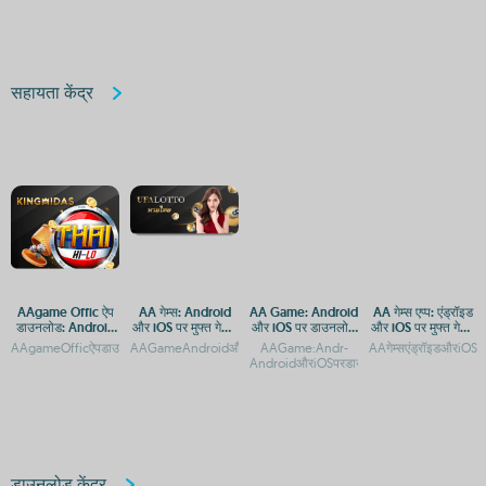
सहायता केंद्र
AAgame Offic ऐप
AA गेम्स: Android
AA Game: Android
AA गेम्स एप्प: एंड्रॉइड
डाउनलोड: Android
और iOS पर मुफ्त गेमिंग
और iOS पर डाउनलोड
और iOS पर मुफ्त गेमिंग
और iOS प्लेटफ़ॉर्म पर
का आनंद
और एक्सेस गाइड
का आनंद
AAgameOfficऐपडाउनलोड:AndroidऔरiOSप्लेटफ़ॉर्मपरगेमिंगएक्सेसAAgameOfficऐपडाउनलोड:
AAGameAndroidऔरiOSकेलिएमुफ्तडाउनलोडAAGame:AndroidऔरiOSप
AAGame:Andr-
AAगेम्सएंड्रॉइडऔरiOSप
गेमिंग एक्सेस
AndroidऔरiOSपरडाउनलोडऔरएक्सेसगाइडAA
डाउनलोड केंद्र