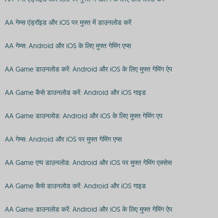
AA गेम्स एंड्रॉइड और iOS पर मुफ्त में डाउनलोड करें
AA गेम्स: Android और iOS के लिए मुफ्त गेमिंग एप्स
AA Game डाउनलोड करें: Android और iOS के लिए मुफ्त गेमिंग ऐप
AA Game कैसे डाउनलोड करें: Android और iOS गाइड
AA Game डाउनलोड: Android और iOS के लिए मुफ्त गेमिंग एप
AA गेम्स: Android और iOS पर मुफ्त गेमिंग एप्स
AA Game एप्प डाउनलोड: Android और iOS पर मुफ्त गेमिंग एक्सेस
AA Game कैसे डाउनलोड करें: Android और iOS गाइड
AA Game डाउनलोड करें: Android और iOS के लिए मुफ्त गेमिंग ऐप