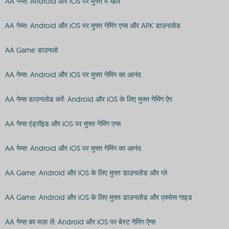
AA गेम्स: Android और iOS पर मुफ्त में खेलें
AA गेम्स: Android और iOS पर मुफ्त गेमिंग एप्स और APK डाउनलोड
AA Game डाउनलो
AA गेम्स: Android और iOS पर मुफ्त गेमिंग का आनंद
AA गेम्स डाउनलोड करें: Android और iOS के लिए मुफ्त गेमिंग ऐप
AA गेम्स एंड्रॉइड और iOS पर मुफ्त गेमिंग एप्स
AA गेम्स: Android और iOS पर मुफ्त गेमिंग का आनंद
AA Game: Android और iOS के लिए मुफ्त डाउनलोड और प्ले
AA Game: Android और iOS के लिए मुफ्त डाउनलोड और एक्सेस गाइड
AA गेम्स का मज़ा लें: Android और iOS पर बेस्ट गेमिंग ऐप्स