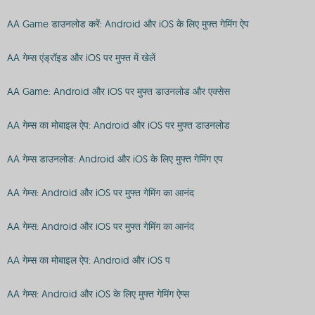
AA Game डाउनलोड करें: Android और iOS के लिए मुफ्त गेमिंग ऐप
AA गेम्स एंड्रॉइड और iOS पर मुफ्त में खेलें
AA Game: Android और iOS पर मुफ्त डाउनलोड और एक्सेस
AA गेम्स का मोबाइल ऐप: Android और iOS पर मुफ्त डाउनलोड
AA गेम्स डाउनलोड: Android और iOS के लिए मुफ्त गेमिंग एप
AA गेम्स: Android और iOS पर मुफ्त गेमिंग का आनंद
AA गेम्स: Android और iOS पर मुफ्त गेमिंग का आनंद
AA गेम्स का मोबाइल ऐप: Android और iOS प
AA गेम्स: Android और iOS के लिए मुफ्त गेमिंग ऐप्स