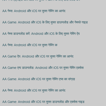
AA गेम्स: Android और iOS पर मुफ्त गेमिंग का आनंद
AA Game: Android और iOS के लिए मुफ्त डाउनलोड और गेमप्ले गाइड
AA गेम्स डाउनलोड करें: Android और iOS के लिए मुफ्त गेमिंग ऐप
AA गेम्स: Android और iOS पर मुफ्त गेमिंग क
AA Game ऐप: Android और iOS पर मुफ्त गेमिंग का आनंद
AA Game एप्प डाउनलोड: Android और iOS पर मुफ्त गेमिंग एक्सेस
AA Game: Android और iOS पर मुफ्त गेमिंग एप्स का संग्रह
AA गेम्स: Android और iOS पर मुफ्त गेमिंग का आनंद
AA Game: Android और iOS पर मुफ्त डाउनलोड और एक्सेस गाइड