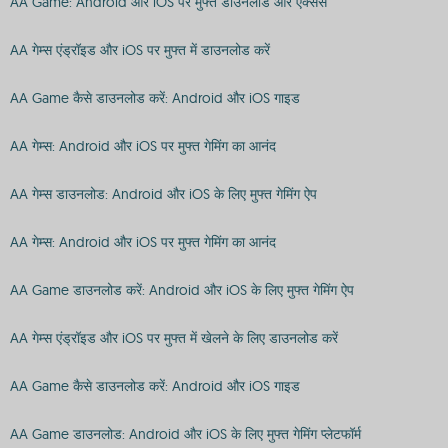
AA Game: Android और iOS पर मुफ्त डाउनलोड और एक्सेस
AA गेम्स एंड्रॉइड और iOS पर मुफ्त में डाउनलोड करें
AA Game कैसे डाउनलोड करें: Android और iOS गाइड
AA गेम्स: Android और iOS पर मुफ्त गेमिंग का आनंद
AA गेम्स डाउनलोड: Android और iOS के लिए मुफ्त गेमिंग ऐप
AA गेम्स: Android और iOS पर मुफ्त गेमिंग का आनंद
AA Game डाउनलोड करें: Android और iOS के लिए मुफ्त गेमिंग ऐप
AA गेम्स एंड्रॉइड और iOS पर मुफ्त में खेलने के लिए डाउनलोड करें
AA Game कैसे डाउनलोड करें: Android और iOS गाइड
AA Game डाउनलोड: Android और iOS के लिए मुफ्त गेमिंग प्लेटफॉर्म