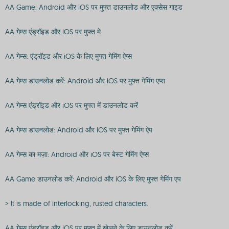
AA Game: Android और iOS पर मुफ्त डाउनलोड और एक्सेस गाइड
AA गेम्स एंड्रॉइड और iOS पर मुफ्त मे
AA गेम्स: एंड्रॉइड और iOS के लिए मुफ्त गेमिंग ऐप्स
AA गेम्स डाउनलोड करें: Android और iOS पर मुफ्त गेमिंग एप्स
AA गेम्स एंड्रॉइड और iOS पर मुफ्त में डाउनलोड करें
AA गेम्स डाउनलोड: Android और iOS पर मुफ्त गेमिंग ऐप
AA गेम्स का मज़ा: Android और iOS पर बेस्ट गेमिंग ऐप्स
AA Game डाउनलोड करें: Android और iOS के लिए मुफ्त गेमिंग एप
> It is made of interlocking, rusted characters.
AA गेम्स एंड्रॉइड और iOS पर मुफ्त में खेलने के लिए डाउनलोड करें