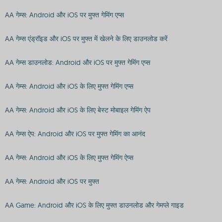
AA गेम्स: Android और iOS पर मुफ्त गेमिंग एप्स
AA गेम्स एंड्रॉइड और iOS पर मुफ्त में खेलने के लिए डाउनलोड करें
AA गेम्स डाउनलोड: Android और iOS पर मुफ्त गेमिंग एप्स
AA गेम्स: Android और iOS के लिए मुफ्त गेमिंग एप्स
AA गेम्स: Android और iOS के लिए बेस्ट मोबाइल गेमिंग ऐप
AA गेम्स ऐप: Android और iOS पर मुफ्त गेमिंग का आनंद
AA गेम्स: Android और iOS के लिए मुफ्त गेमिंग ऐप्स
AA गेम्स: Android और iOS पर मुफ्त
AA Game: Android और iOS के लिए मुफ्त डाउनलोड और गेमप्ले गाइड