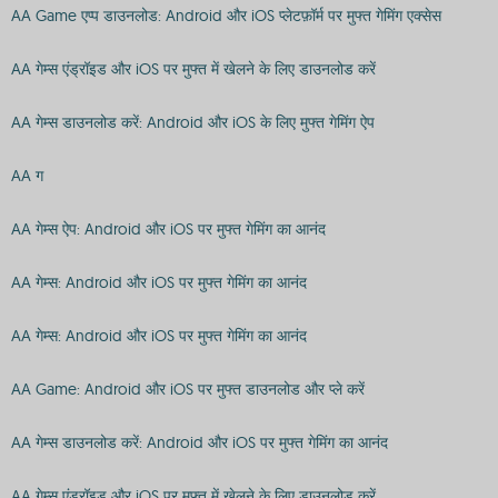
AA Game एप्प डाउनलोड: Android और iOS प्लेटफ़ॉर्म पर मुफ्त गेमिंग एक्सेस
AA गेम्स एंड्रॉइड और iOS पर मुफ्त में खेलने के लिए डाउनलोड करें
AA गेम्स डाउनलोड करें: Android और iOS के लिए मुफ्त गेमिंग ऐप
AA ग
AA गेम्स ऐप: Android और iOS पर मुफ्त गेमिंग का आनंद
AA गेम्स: Android और iOS पर मुफ्त गेमिंग का आनंद
AA गेम्स: Android और iOS पर मुफ्त गेमिंग का आनंद
AA Game: Android और iOS पर मुफ्त डाउनलोड और प्ले करें
AA गेम्स डाउनलोड करें: Android और iOS पर मुफ्त गेमिंग का आनंद
AA गेम्स एंड्रॉइड और iOS पर मुफ्त में खेलने के लिए डाउनलोड करें