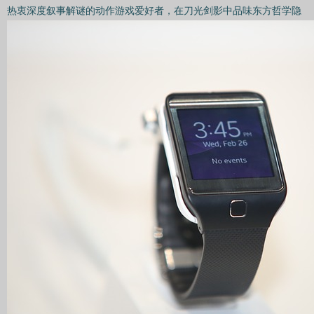
热衷深度叙事解谜的动作游戏爱好者，在刀光剑影中品味东方哲学隐