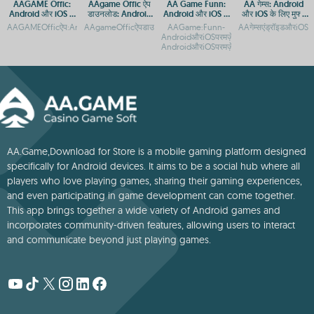
AAGAME Offic:
AAgame Offic ऐप
AA Game Funn:
AA गेम्स: Android
Android और iOS के
डाउनलोड: Android
Android और iOS के
और iOS के लिए मुफ्त
लिए ऐप डाउनलोड गाइड
और iOS प्लेटफ़ॉर्म पर
लिए मुफ्त डाउनलोड
गेमिंग ऐप्स
AAGAMEOfficऐप:AndroidऔरiOSपरडाउनलोडकरेंAAGAMEOffic:AndroidऔरiOSकेलिएऑफिश
AAgameOfficऐपडाउनलोड:AndroidऔरiOSप्लेटफ़ॉर्मपरगेमिंगएक्सेसA
AAGame:Funn-
AAगेम्सएंड्रॉइडऔरiOSपरमुफ
गेमिंग एक्सेस
और एक्सेस
AndroidऔरiOSपरमज़ेदारगेमिंगअनुभवAAGame
AndroidऔरiOSपरमज़ेदारगेमिंगअनुभव
AA.Game,Download for Store is a mobile gaming platform designed
specifically for Android devices. It aims to be a social hub where all
players who love playing games, sharing their gaming experiences,
and even participating in game development can come together.
This app brings together a wide variety of Android games and
incorporates community-driven features, allowing users to interact
and communicate beyond just playing games.