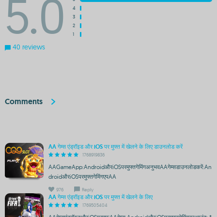
5.0
4
3
2
1
40 reviews
Comments
AA गेम्स एंड्रॉइड और iOS पर मुफ्त में खेलने के लिए डाउनलोड करें
1768919836
AAGameApp:AndroidऔरiOSपरमुफ्तगेमिंगअनुभवAAगेम्सडाउनलोडकरें:An
droidऔरiOSपरमुफ्तगेमिंगएपAA
976
Reply
AA गेम्स एंड्रॉइड और iOS पर मुफ्त में खेलने के लिए
1769505404