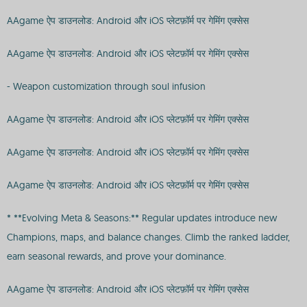
AAgame ऐप डाउनलोड: Android और iOS प्लेटफ़ॉर्म पर गेमिंग एक्सेस
AAgame ऐप डाउनलोड: Android और iOS प्लेटफ़ॉर्म पर गेमिंग एक्सेस
- Weapon customization through soul infusion
AAgame ऐप डाउनलोड: Android और iOS प्लेटफ़ॉर्म पर गेमिंग एक्सेस
AAgame ऐप डाउनलोड: Android और iOS प्लेटफ़ॉर्म पर गेमिंग एक्सेस
AAgame ऐप डाउनलोड: Android और iOS प्लेटफ़ॉर्म पर गेमिंग एक्सेस
* **Evolving Meta & Seasons:** Regular updates introduce new
Champions, maps, and balance changes. Climb the ranked ladder,
earn seasonal rewards, and prove your dominance.
AAgame ऐप डाउनलोड: Android और iOS प्लेटफ़ॉर्म पर गेमिंग एक्सेस