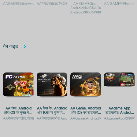
ke liye APP aur
लिए मुफ्त गेमिंग ऐप
Android और iOS के
Android और iOS
AAGAMEOnlin:AndroidaurApplekeliyeAPPaurAPKएक्सेसAAGAMEOnline:AndroidऔरA
AAगेम्सएंड्रॉइडऔरiOSपरमुफ्तमेंखेलनेकेलिएडाउनलोडकरेंAAGameऐप:And
AA.GAME:Stor-
AA.GAMEसेiPhoneपर
APK एक्सेस
लिए गाइड
प्लेटफ़ॉर्म पर गेमिंग
AndroidऔरiOSकेलिएमुफ्तगेमडाउनलोडAA.GAM
एक्सेस
AndroidऔरiOSपरमुफ्तगेम्सडाउनलो
गेम गाइड
AA गेम्स: Android
AA गेम्स ऐप: Android
AA Game: Android
AAgame App
और iOS पर मुफ्त गेमिंग
और iOS पर मुफ्त गेमिंग
और iOS पर डाउनलोड
डाउनलोड: Android
का अनुभव
का आनंद
और एक्सेस गाइड
और iOS के लिए गेमिंग
AAगेम्सडाउनलोड:एंड्रॉइडऔरiOSपरमुफ्तगेमिंगएपAAGame:AndroidऔरiOSपरमुफ्तडाउनलोडऔरएक
AAगेम्सडाउनलोड:AndroidऔरiOSकेलिएमुफ्तगेमिंगऐपAAGameकैसेडाउन
AAGame:AndroidऔरiOSपरमुफ्तडाउनलोडऔरएक्
AAgameAppडाउनलोड:A
प्लेटफ़ॉर्म