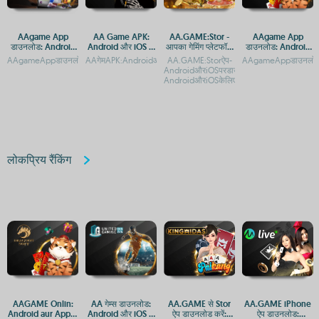
AAgame App
AA Game APK:
AA.GAME:Stor -
AAgame App
डाउनलोड: Android
Android और iOS के
आपका गेमिंग प्लेटफॉर्म,
डाउनलोड: Android
और iOS के लिए मुफ्त
लिए डाउनलोड गाइड
Android और iOS पर
और iOS के लिए गेमिंग
AAgameAppडाउनलोड:AndroidऔरiOSकेलिएगेमिंगप्लेटफ़ॉर्मAAgameAppडाउनलोड:Androidऔर
AAगेमAPK:AndroidऔरiOSकेलिएमुफ्तडाउनलोडAAगेमAPK:Androidऔर
AA.GAME:Storऐप-
AAgameAppडाउनलोड:A
गेमिंग प्लेटफॉर्म
एक्सेस करें
प्लेटफ़ॉर्म
AndroidऔरiOSपरडाउनलोडकरेंAA.GAME:Sto
AndroidऔरiOSकेलिएऐप्सऔरAPKडाउनलोडकर
लोकप्रिय रैंकिंग
AAGAME Onlin:
AA गेम्स डाउनलोड:
AA.GAME से Stor
AA.GAME iPhone
Android aur Apple
Android और iOS के
ऐप डाउनलोड करें:
ऐप डाउनलोड: