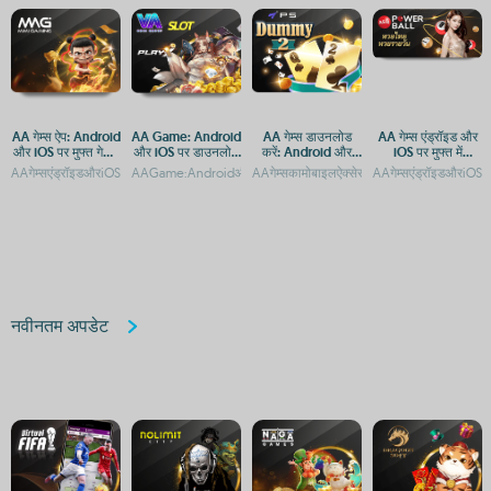
AA गेम्स ऐप: Android
AA Game: Android
AA गेम्स डाउनलोड
AA गेम्स एंड्रॉइड और
और iOS पर मुफ्त गेमिंग
और iOS पर डाउनलोड
करें: Android और
iOS पर मुफ्त में
का आनंद
और एक्सेस गाइड
iOS पर मुफ्त गेमिंग एप्स
डाउनलोड करें
AAगेम्सएंड्रॉइडऔरiOSपरमुफ्तमेंडाउनलोडकरनेकेलिएAAगेम्स:AndroidऔरiOSपरमुफ्तगेमिंगकाआनंदA
AAGame:AndroidऔरiOSपरडाउनलोडऔरएक्सेसगाइडAAGame:Andro
AAगेम्सकामोबाइलऐक्सेस:AndroidऔरiOSपरडाउनलो
AAगेम्सएंड्रॉइडऔरiOSप
नवीनतम अपडेट