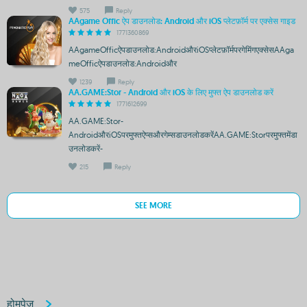
575
Reply
AAgame Offic ऐप डाउनलोड: Android और iOS प्लेटफ़ॉर्म पर एक्सेस गाइड
1771360869
AAgameOfficऐपडाउनलोड:AndroidऔरiOSप्लेटफ़ॉर्मपरगेमिंगएक्सेसAAga
meOfficऐपडाउनलोड:Androidऔर
1239
Reply
AA.GAME:Stor - Android और iOS के लिए मुफ्त ऐप डाउनलोड करें
1771612699
AA.GAME:Stor-
AndroidऔरiOSपरमुफ्तऐप्सऔरगेम्सडाउनलोडकरेंAA.GAME:Storपरमुफ्तमेंडा
उनलोडकरें-
215
Reply
SEE MORE
होमपेज