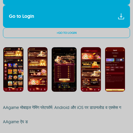
Go to Login
>GO TO LOGIN
AAgame मोबाइल गेमिंग प्लेटफॉर्म: Android और iOS पर डाउनलोड व एक्सेस ग
AAgame ऐप ड