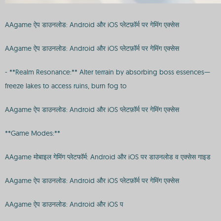
AAgame ऐप डाउनलोड: Android और iOS प्लेटफ़ॉर्म पर गेमिंग एक्सेस
AAgame ऐप डाउनलोड: Android और iOS प्लेटफ़ॉर्म पर गेमिंग एक्सेस
- **Realm Resonance:** Alter terrain by absorbing boss essences—
freeze lakes to access ruins, burn fog to
AAgame ऐप डाउनलोड: Android और iOS प्लेटफ़ॉर्म पर गेमिंग एक्सेस
**Game Modes:**
AAgame मोबाइल गेमिंग प्लेटफॉर्म: Android और iOS पर डाउनलोड व एक्सेस गाइड
AAgame ऐप डाउनलोड: Android और iOS प्लेटफ़ॉर्म पर गेमिंग एक्सेस
AAgame ऐप डाउनलोड: Android और iOS प