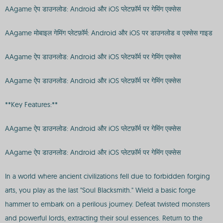
AAgame ऐप डाउनलोड: Android और iOS प्लेटफ़ॉर्म पर गेमिंग एक्सेस
AAgame मोबाइल गेमिंग प्लेटफ़ॉर्म: Android और iOS पर डाउनलोड व एक्सेस गाइड
AAgame ऐप डाउनलोड: Android और iOS प्लेटफॉर्म पर गेमिंग एक्सेस
AAgame ऐप डाउनलोड: Android और iOS प्लेटफ़ॉर्म पर गेमिंग एक्सेस
**Key Features:**
AAgame ऐप डाउनलोड: Android और iOS प्लेटफ़ॉर्म पर गेमिंग एक्सेस
AAgame ऐप डाउनलोड: Android और iOS प्लेटफ़ॉर्म पर गेमिंग एक्सेस
In a world where ancient civilizations fell due to forbidden forging
arts, you play as the last "Soul Blacksmith." Wield a basic forge
hammer to embark on a perilous journey. Defeat twisted monsters
and powerful lords, extracting their soul essences. Return to the