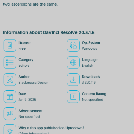
two ascensions are the same.
Information about DaVinci Resolve 20.3.1.6
License
Op. System
Free
Windows
Category
Language
Editors
English
Author
Downloads
Blackmagic Design
3,250,119
Date
Content Rating
Jan 9, 2026
Not specified
Advertisement
Not specified
Why is this app published on Uptodown?
(More information)