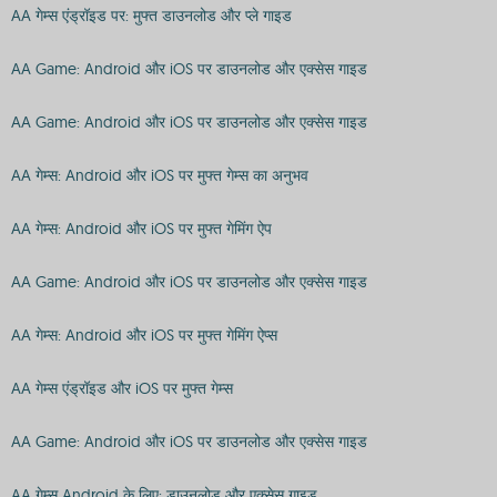
AA गेम्स एंड्रॉइड पर: मुफ्त डाउनलोड और प्ले गाइड
AA Game: Android और iOS पर डाउनलोड और एक्सेस गाइड
AA Game: Android और iOS पर डाउनलोड और एक्सेस गाइड
AA गेम्स: Android और iOS पर मुफ्त गेम्स का अनुभव
AA गेम्स: Android और iOS पर मुफ्त गेमिंग ऐप
AA Game: Android और iOS पर डाउनलोड और एक्सेस गाइड
AA गेम्स: Android और iOS पर मुफ्त गेमिंग ऐप्स
AA गेम्स एंड्रॉइड और iOS पर मुफ्त गेम्स
AA Game: Android और iOS पर डाउनलोड और एक्सेस गाइड
AA गेम्स Android के लिए: डाउनलोड और एक्सेस गाइड