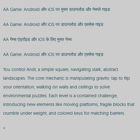
AA Game: Android और iOS पर मुफ्त डाउनलोड और गेमप्ले गाइड
AA Game: Android और iOS पर डाउनलोड और एक्सेस गाइड
AA गेम्स एंड्रॉइड और iOS के लिए मुफ्त गेम्स
AA Game: Android और iOS पर डाउनलोड और एक्सेस गाइड
You control Andr, a simple square, navigating stark, abstract
landscapes. The core mechanic is manipulating gravity: tap to flip
your orientation, walking on walls and ceilings to solve
environmental puzzles. Each level is a contained challenge,
introducing new elements like moving platforms, fragile blocks that
crumble under weight, and colored keys for matching barriers.
<