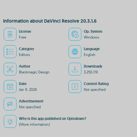
Information about DaVinci Resolve 20.3.1.6
License
Op. System
Free
Windows
Category
Language
Editors
English
Author
Downloads
Blackmagic Design
3,250,119
Date
Content Rating
Jan 9, 2026
Not specified
Advertisement
Not specified
Why is this app published on Uptodown?
(More information)