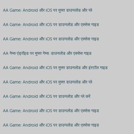
AA Game: Android और iOS पर मुफ्त डाउनलोड और प्ले
AA Game: Android और iOS पर डाउनलोड और एक्सेस गाइड
AA Game: Android और iOS पर डाउनलोड और एक्सेस गाइड
AA गेम्स एंड्रॉइड पर मुफ्त गेम्स: डाउनलोड और एक्सेस गाइड
AA Game: Android और iOS पर मुफ्त डाउनलोड और इंस्टॉल गाइड
AA Game: Android और iOS पर मुफ्त डाउनलोड और प्ले
AA Game: Android और iOS पर डाउनलोड और प्ले करें
AA Game: Android और iOS पर डाउनलोड और एक्सेस गाइड
AA Game: Android और iOS पर डाउनलोड और एक्सेस गाइड