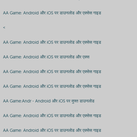
AA Game: Android और iOS पर डाउनलोड और एक्सेस गाइड
<
AA Game: Android और iOS पर डाउनलोड और एक्सेस गाइड
AA Game: Android और iOS पर डाउनलोड और एक्स
AA Game: Android और iOS पर डाउनलोड और एक्सेस गाइड
AA Game: Android और iOS पर डाउनलोड और एक्सेस गाइड
AA Game:Andr - Android और iOS पर मुफ्त डाउनलोड
AA Game: Android और iOS पर डाउनलोड और एक्सेस गाइड
AA Game: Android और iOS पर डाउनलोड और एक्सेस गाइड