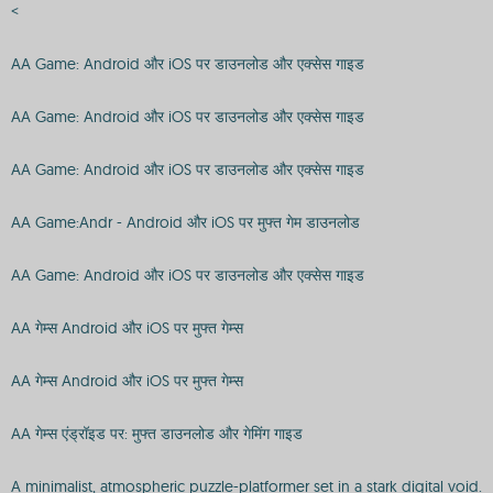
<
AA Game: Android और iOS पर डाउनलोड और एक्सेस गाइड
AA Game: Android और iOS पर डाउनलोड और एक्सेस गाइड
AA Game: Android और iOS पर डाउनलोड और एक्सेस गाइड
AA Game:Andr - Android और iOS पर मुफ्त गेम डाउनलोड
AA Game: Android और iOS पर डाउनलोड और एक्सेस गाइड
AA गेम्स Android और iOS पर मुफ्त गेम्स
AA गेम्स Android और iOS पर मुफ्त गेम्स
AA गेम्स एंड्रॉइड पर: मुफ्त डाउनलोड और गेमिंग गाइड
A minimalist, atmospheric puzzle-platformer set in a stark digital void.