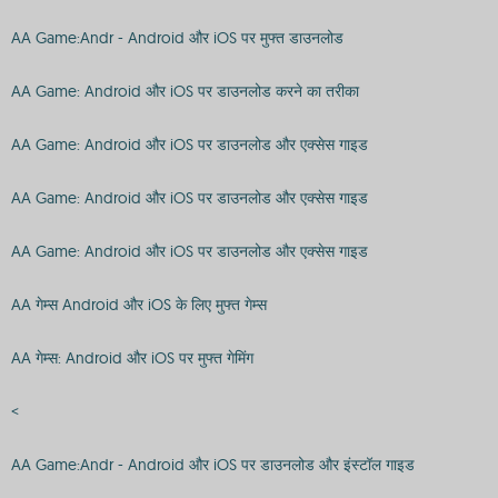
AA Game:Andr - Android और iOS पर मुफ्त डाउनलोड
AA Game: Android और iOS पर डाउनलोड करने का तरीका
AA Game: Android और iOS पर डाउनलोड और एक्सेस गाइड
AA Game: Android और iOS पर डाउनलोड और एक्सेस गाइड
AA Game: Android और iOS पर डाउनलोड और एक्सेस गाइड
AA गेम्स Android और iOS के लिए मुफ्त गेम्स
AA गेम्स: Android और iOS पर मुफ्त गेमिंग
<
AA Game:Andr - Android और iOS पर डाउनलोड और इंस्टॉल गाइड