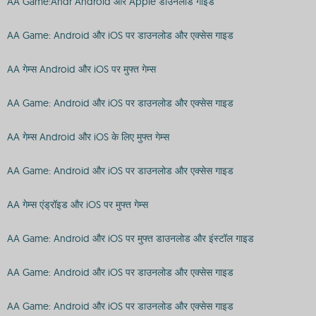
AA Game:Andr Android और Apple डाउनलोड गाइड
AA Game: Android और iOS पर डाउनलोड और एक्सेस गाइड
AA गेम्स Android और iOS पर मुफ्त गेम्स
AA Game: Android और iOS पर डाउनलोड और एक्सेस गाइड
AA गेम्स Android और iOS के लिए मुफ्त गेम्स
AA Game: Android और iOS पर डाउनलोड और एक्सेस गाइड
AA गेम्स एंड्रॉइड और iOS पर मुफ्त गेम्स
AA Game: Android और iOS पर मुफ्त डाउनलोड और इंस्टॉल गाइड
AA Game: Android और iOS पर डाउनलोड और एक्सेस गाइड
AA Game: Android और iOS पर डाउनलोड और एक्सेस गाइड