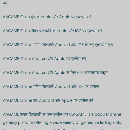
करें
AAGAME Onlin ऐप: Android और Apple पर एक्सेस करें
AAGAME Onlin गेमिंग प्लेटफ़ॉर्म: Android और iOS पर एक्सेस करें
AAGAME Online गेमिंग प्लेटफॉर्म: Android और iOS के लिए एक्सेस गाइड
AAGAME Onlin: Android और Apple पर एक्सेस करें
AAGAME Onlin: Android और Apple के लिए APP डाउनलोड गाइड
AAGAME Online गेमिंग प्लेटफॉर्म: Android और iOS पर एक्सेस
AAGAME Online ऐप: Android और Apple पर एक्सेस करें
AAGAME ऐप्पल डिवाइसों पर कैसे एक्सेस करें?AAGAME is a popular online
gaming platform offering a wide variety of games, including slots,