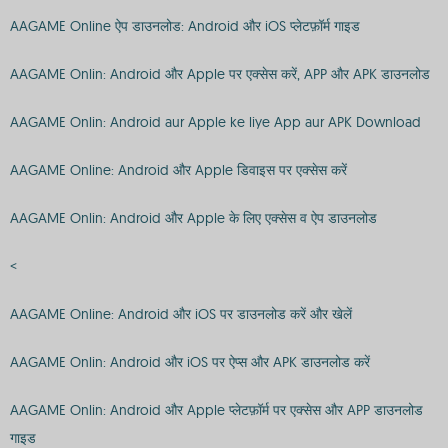
AAGAME Online ऐप डाउनलोड: Android और iOS प्लेटफ़ॉर्म गाइड
AAGAME Onlin: Android और Apple पर एक्सेस करें, APP और APK डाउनलोड
AAGAME Onlin: Android aur Apple ke liye App aur APK Download
AAGAME Online: Android और Apple डिवाइस पर एक्सेस करें
AAGAME Onlin: Android और Apple के लिए एक्सेस व ऐप डाउनलोड
<
AAGAME Online: Android और iOS पर डाउनलोड करें और खेलें
AAGAME Onlin: Android और iOS पर ऐप्स और APK डाउनलोड करें
AAGAME Onlin: Android और Apple प्लेटफ़ॉर्म पर एक्सेस और APP डाउनलोड
गाइड