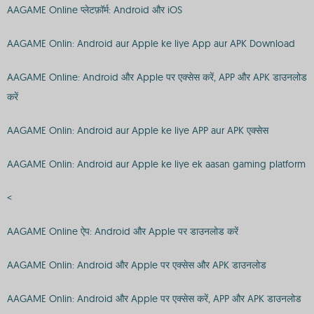
AAGAME Online प्लेटफ़ॉर्म: Android और iOS
AAGAME Onlin: Android aur Apple ke liye App aur APK Download
AAGAME Online: Android और Apple पर एक्सेस करें, APP और APK डाउनलोड
करें
AAGAME Onlin: Android aur Apple ke liye APP aur APK एक्सेस
AAGAME Onlin: Android aur Apple ke liye ek aasan gaming platform
<
AAGAME Online ऐप: Android और Apple पर डाउनलोड करें
AAGAME Onlin: Android और Apple पर एक्सेस और APK डाउनलोड
AAGAME Onlin: Android और Apple पर एक्सेस करें, APP और APK डाउनलोड