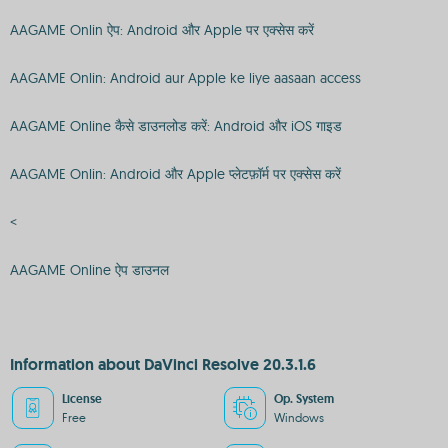
AAGAME Onlin ऐप: Android और Apple पर एक्सेस करें
AAGAME Onlin: Android aur Apple ke liye aasaan access
AAGAME Online कैसे डाउनलोड करें: Android और iOS गाइड
AAGAME Onlin: Android और Apple प्लेटफ़ॉर्म पर एक्सेस करें
<
AAGAME Online ऐप डाउनल
Information about DaVinci Resolve 20.3.1.6
License
Op. System
Free
Windows