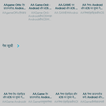
AAgame Offic ऐप
AA Game:Onli -
AA.GAME पर
AA गेम्स: Android
डाउनलोड: Android
Android और iOS पर
Android और iOS के
और iOS पर मुफ्त गेमिंग
और iOS प्लेटफ़ॉर्म पर
मुफ्त गेमिंग एप्लिकेशन
लिए मुफ्त ऐप्स और गेम्स
का आनंद
AAgameOfficऐपडाउनलोड:AndroidऔरiOSप्लेटफ़ॉर्मपरगेमिंगएक्सेसAAgameOfficऐपडाउनलोड:
AAGame:Onli-
AA.GAMEपरAndroidऔरiOSकेलिएमुफ्तफायरमै
AAगेम्सएंड्रॉइडऔरiOS
एक्सेस गाइड
डाउनलोड करें
AndroidऔरiOSपरडाउनलोडकरेंAAGame:Onli-
AndroidऔरiOSपरमुफ्तडाउनलोडAAGame:Onli-
A
गेम सूची
AA गेम्स ऐप: एंड्रॉइड
AA.Game ऐप
AA गेम्स एंड्रॉइड और
AA गेम्स डाउनलोड
और iOS पर मुफ्त गेमिंग
डाउनलोड: Android
iOS पर मुफ्त में
करें: Android और
का आनंद
और iOS प्लेटफ़ॉर्म पर
डाउनलोड करें
iOS के लिए मुफ्त गेमिंग
AAGame:AndroidऔरiOSपरमुफ्तडाउनलोडऔरएक्सेसगाइडAAगेम्सएंड्रॉइडऔरiOSपरमुफ्तमेंखेलनेके
AA.Gameपरमुफ्तगेम्सडाउनलोडकरें:AndroidऔरiOSकेलिएAPKAA.Game
AAगेम्स:एंड्रॉइडऔरiOSपरमुफ्तगेमिंगकाआनंदAAगे
AAGameकैसेडाउनलोडकरे
गेमिंग एक्सेस
ऐप