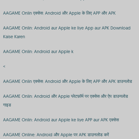
AAGAME Onlin एक्सेस: Android और Apple के लिए APP और APK
AAGAME Onlin: Android aur Apple ke liye App aur APK Download
Kaise Karen
AAGAME Onlin: Android aur Apple k
<
AAGAME Onlin एक्सेस: Android और Apple के लिए APP और APK डाउनलोड
AAGAME Onlin: Android और Apple प्लेटफ़ॉर्म पर एक्सेस और ऐप डाउनलोड
गाइड
AAGAME Onlin: Android aur Apple ke liye APP aur APK एक्सेस
AAGAME Online: Android और Apple पर APK डाउनलोड करें