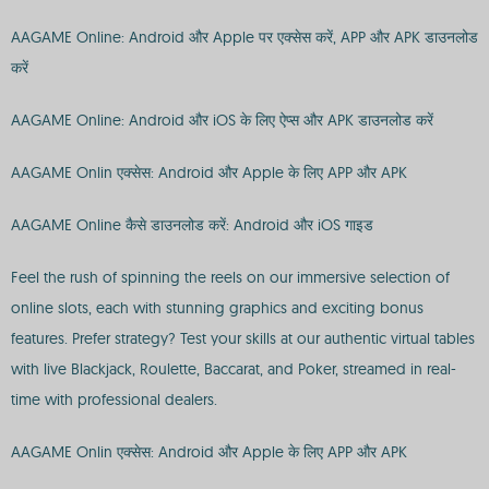
AAGAME Online: Android और Apple पर एक्सेस करें, APP और APK डाउनलोड
करें
AAGAME Online: Android और iOS के लिए ऐप्स और APK डाउनलोड करें
AAGAME Onlin एक्सेस: Android और Apple के लिए APP और APK
AAGAME Online कैसे डाउनलोड करें: Android और iOS गाइड
Feel the rush of spinning the reels on our immersive selection of
online slots, each with stunning graphics and exciting bonus
features. Prefer strategy? Test your skills at our authentic virtual tables
with live Blackjack, Roulette, Baccarat, and Poker, streamed in real-
time with professional dealers.
AAGAME Onlin एक्सेस: Android और Apple के लिए APP और APK