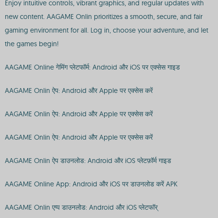
Enjoy intuitive controls, vibrant graphics, and regular updates with
new content. AAGAME Onlin prioritizes a smooth, secure, and fair
gaming environment for all. Log in, choose your adventure, and let
the games begin!
AAGAME Online गेमिंग प्लेटफॉर्म: Android और iOS पर एक्सेस गाइड
AAGAME Onlin ऐप: Android और Apple पर एक्सेस करें
AAGAME Onlin ऐप: Android और Apple पर एक्सेस करें
AAGAME Onlin ऐप: Android और Apple पर एक्सेस करें
AAGAME Onlin ऐप डाउनलोड: Android और iOS प्लेटफ़ॉर्म गाइड
AAGAME Online App: Android और iOS पर डाउनलोड करें APK
AAGAME Onlin एप्प डाउनलोड: Android और iOS प्लेटफॉर्