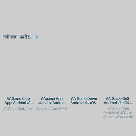
नवीनतम अपडेट
AAGame Club
AAgame App
AA Game:Down -
AA Game:Onli -
App: Android और
डाउनलोड: Android
Android और iOS पर
Android और iOS पर
iOS पर डाउनलोड करें
और iOS के लिए गेमिंग
डाउनलोड और एक्सेस
मुफ्त गेमिंग एप्प
AAGameClubApp:AndroidऔरiOSपरडाउनलोडकरेंAAGameClub:AndroidऔरiOSपरगेमिंगऐप
AAgameAppडाउनलोड:AndroidऔरiOSकेलिएगेमिंगप्लेटफॉर्मAAgameA
AAGame:Onli-
प्लेटफॉर्म
गाइड
AndroidऔरiOSपरमुफ्
AndroidऔरiOSपरमुफ्