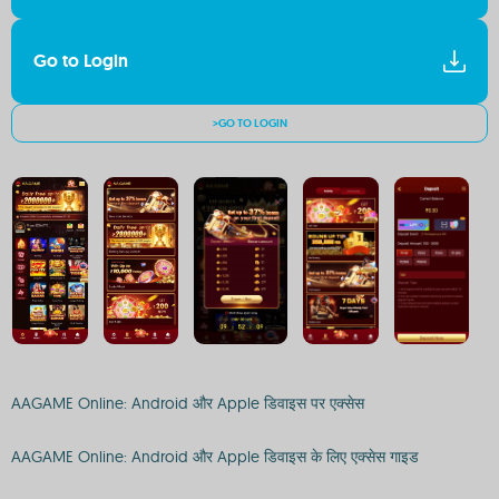
Go to Login
>GO TO LOGIN
AAGAME Online: Android और Apple डिवाइस पर एक्सेस
AAGAME Online: Android और Apple डिवाइस के लिए एक्सेस गाइड