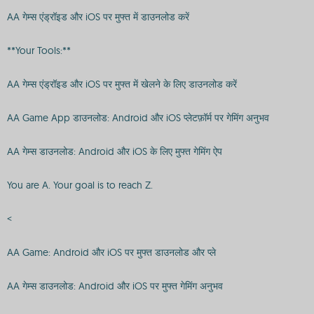
AA गेम्स एंड्रॉइड और iOS पर मुफ्त में डाउनलोड करें
**Your Tools:**
AA गेम्स एंड्रॉइड और iOS पर मुफ्त में खेलने के लिए डाउनलोड करें
AA Game App डाउनलोड: Android और iOS प्लेटफ़ॉर्म पर गेमिंग अनुभव
AA गेम्स डाउनलोड: Android और iOS के लिए मुफ्त गेमिंग ऐप
You are A. Your goal is to reach Z.
<
AA Game: Android और iOS पर मुफ्त डाउनलोड और प्ले
AA गेम्स डाउनलोड: Android और iOS पर मुफ्त गेमिंग अनुभव