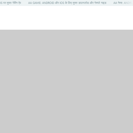
S पर मुफ्त गेमिंग ऐप
AA GAME: ANDROID और IOS के लिए मुफ्त डाउनलोड और गेमप्ले गाइड
AA गेम्स: ANDROI