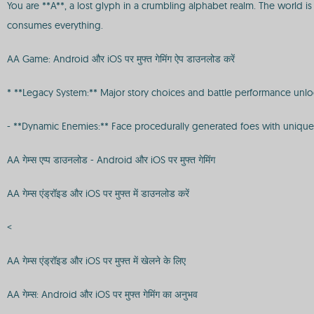
You are **A**, a lost glyph in a crumbling alphabet realm. The world is
consumes everything.
AA Game: Android और iOS पर मुफ्त गेमिंग ऐप डाउनलोड करें
* **Legacy System:** Major story choices and battle performance unlo
- **Dynamic Enemies:** Face procedurally generated foes with unique be
AA गेम्स एप्प डाउनलोड - Android और iOS पर मुफ्त गेमिंग
AA गेम्स एंड्रॉइड और iOS पर मुफ्त में डाउनलोड करें
<
AA गेम्स एंड्रॉइड और iOS पर मुफ्त में खेलने के लिए
AA गेम्स: Android और iOS पर मुफ्त गेमिंग का अनुभव