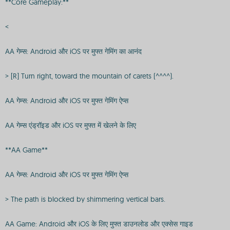
**Core Gameplay:**
<
AA गेम्स: Android और iOS पर मुफ्त गेमिंग का आनंद
> [R] Turn right, toward the mountain of carets (^^^^).
AA गेम्स: Android और iOS पर मुफ्त गेमिंग ऐप्स
AA गेम्स एंड्रॉइड और iOS पर मुफ्त में खेलने के लिए
**AA Game**
AA गेम्स: Android और iOS पर मुफ्त गेमिंग ऐप्स
> The path is blocked by shimmering vertical bars.
AA Game: Android और iOS के लिए मुफ्त डाउनलोड और एक्सेस गाइड