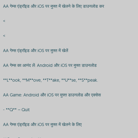
AA गेम्स एंड्रॉइड और iOS पर मुफ्त में खेलने के लिए डाउनलोड कर
<
<
AA गेम्स एंड्रॉइड और iOS पर मुफ्त में खेलें
AA गेम्स का आनंद लें: Android और iOS पर मुफ्त डाउनलोड
**L**ook, **M**ove, **T**ake, **U**se, **S**peak.
AA Game: Android और iOS पर मुफ्त डाउनलोड और एक्सेस
- **Q** – Quit
AA गेम्स एंड्रॉइड और iOS पर मुफ्त में खेलने के लिए