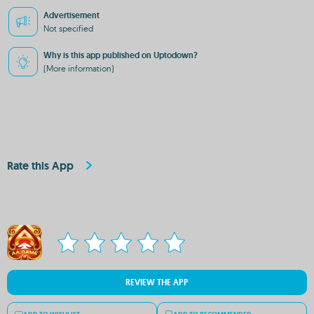
Advertisement
Not specified
Why is this app published on Uptodown?
(More information)
Rate this App
REVIEW THE APP