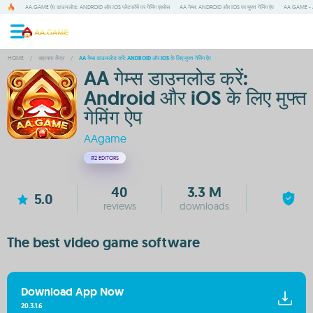
AA.GAME ऐप डाउनलोड: ANDROID और IOS प्लेटफॉर्म पर गेमिंग एक्सेस
AA गेम्स: ANDROID और IOS पर मुफ्त गेमिंग ऐप
AA GAME - A
HOME
/
सहायता केंद्र
/
AA गेम्स डाउनलोड करें: ANDROID और IOS के लिए मुफ्त गेमिंग ऐप
AA गेम्स डाउनलोड करें:
Android और iOS के लिए मुफ्त
गेमिंग ऐप
AAgame
#2
EDITORS
40
3.3 M
5.0
reviews
downloads
The best video game software
Download App Now
20.3.1.6