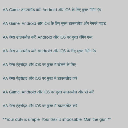
AA Game डाउनलोड करें: Android और iOS के लिए मुफ्त गेमिंग ऐप
AA Game: Android और iOS के लिए मुफ्त डाउनलोड और गेमप्ले गाइड
AA गेम्स डाउनलोड करें: Android और iOS पर मुफ्त गेमिंग एप्स
AA गेम्स डाउनलोड करें: Android और iOS के लिए मुफ्त गेमिंग ऐप
AA गेम्स एंड्रॉइड और iOS पर मुफ्त में खेलने के लिए
AA गेम्स एंड्रॉइड और iOS पर मुफ्त में डाउनलोड करें
AA Game: Android और iOS पर मुफ्त डाउनलोड और प्ले करें
AA गेम्स एंड्रॉइड और iOS पर मुफ्त में डाउनलोड करें
**Your duty is simple. Your task is impossible. Man the gun.**