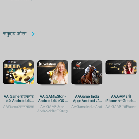
समुदाय फोरम
AA Game डाउनलोड
AA.GAME:Stor -
AAGame India
AA.GAME से
करें: Android और
Android और iOS के
App: Android और
iPhone पर Genshin
iOS के लिए मुफ्त गेमिंग
लिए मुफ्त गेम डाउनलोड
iOS पर डाउनलोड करें
Impact APK
AAGameडाउनलोडकरें:AndroidऔरiOSकेलिएमुफ्तगेमिंगऐपAAGame:AndroidऔरiOSकेलिएमुफ्त
AA.GAME:Stor-
AAGameIndia:AndroidऔरiOSपरडाउनलोडकरेंऔ
AA.GAMEपरiPhoneकेलि
एप
डाउनलोड और इंस्टॉल
AndroidऔरiOSपरमुफ्तगेम्सडाउनलोडकरेंAA.GAME:SAA.GAME:Storपर
गाइड