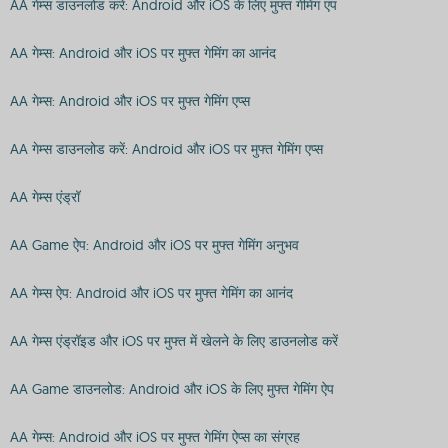
AA गेम्स डाउनलोड करें: Android और iOS के लिए मुफ्त गेमिंग एप
AA गेम्स: Android और iOS पर मुफ्त गेमिंग का आनंद
AA गेम्स: Android और iOS पर मुफ्त गेमिंग एप्स
AA गेम्स डाउनलोड करें: Android और iOS पर मुफ्त गेमिंग एप्स
AA गेम्स एंड्रॉ
AA Game ऐप: Android और iOS पर मुफ्त गेमिंग अनुभव
AA गेम्स ऐप: Android और iOS पर मुफ्त गेमिंग का आनंद
AA गेम्स एंड्रॉइड और iOS पर मुफ्त में खेलने के लिए डाउनलोड करें
AA Game डाउनलोड: Android और iOS के लिए मुफ्त गेमिंग ऐप
AA गेम्स: Android और iOS पर मुफ्त गेमिंग ऐप्स का संग्रह