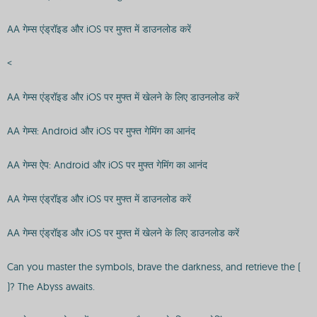
AA गेम्स एंड्रॉइड और iOS पर मुफ्त में डाउनलोड करें
<
AA गेम्स एंड्रॉइड और iOS पर मुफ्त में खेलने के लिए डाउनलोड करें
AA गेम्स: Android और iOS पर मुफ्त गेमिंग का आनंद
AA गेम्स ऐप: Android और iOS पर मुफ्त गेमिंग का आनंद
AA गेम्स एंड्रॉइड और iOS पर मुफ्त में डाउनलोड करें
AA गेम्स एंड्रॉइड और iOS पर मुफ्त में खेलने के लिए डाउनलोड करें
Can you master the symbols, brave the darkness, and retrieve the (
)? The Abyss awaits.