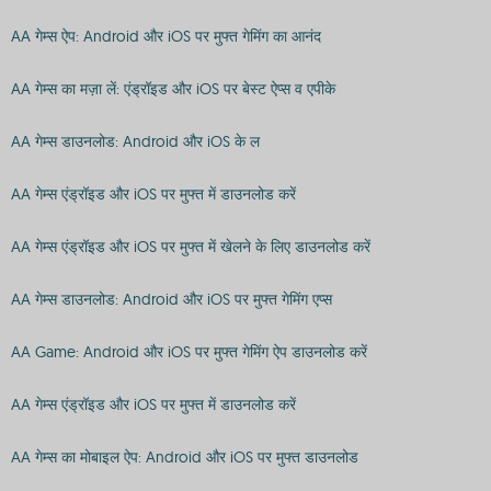
AA गेम्स ऐप: Android और iOS पर मुफ्त गेमिंग का आनंद
AA गेम्स का मज़ा लें: एंड्रॉइड और iOS पर बेस्ट ऐप्स व एपीके
AA गेम्स डाउनलोड: Android और iOS के ल
AA गेम्स एंड्रॉइड और iOS पर मुफ्त में डाउनलोड करें
AA गेम्स एंड्रॉइड और iOS पर मुफ्त में खेलने के लिए डाउनलोड करें
AA गेम्स डाउनलोड: Android और iOS पर मुफ्त गेमिंग एप्स
AA Game: Android और iOS पर मुफ्त गेमिंग ऐप डाउनलोड करें
AA गेम्स एंड्रॉइड और iOS पर मुफ्त में डाउनलोड करें
AA गेम्स का मोबाइल ऐप: Android और iOS पर मुफ्त डाउनलोड