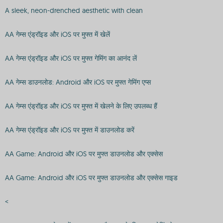
A sleek, neon-drenched aesthetic with clean
AA गेम्स एंड्रॉइड और iOS पर मुफ्त में खेलें
AA गेम्स एंड्रॉइड और iOS पर मुफ्त गेमिंग का आनंद लें
AA गेम्स डाउनलोड: Android और iOS पर मुफ्त गेमिंग एप्स
AA गेम्स एंड्रॉइड और iOS पर मुफ्त में खेलने के लिए उपलब्ध हैं
AA गेम्स एंड्रॉइड और iOS पर मुफ्त में डाउनलोड करें
AA Game: Android और iOS पर मुफ्त डाउनलोड और एक्सेस
AA Game: Android और iOS पर मुफ्त डाउनलोड और एक्सेस गाइड
<