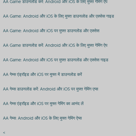
AA Game डाउनलोड करें: Android और iOS के लिए मुफ्त गेमिंग ऐप
AA Game: Android और iOS के लिए मुफ्त डाउनलोड और एक्सेस गाइड
AA Game: Android और iOS पर मुफ्त डाउनलोड और एक्सेस
AA Game डाउनलोड करें: Android और iOS के लिए मुफ्त गेमिंग ऐप
AA Game: Android और iOS पर मुफ्त डाउनलोड और एक्सेस गाइड
AA गेम्स एंड्रॉइड और iOS पर मुफ्त में डाउनलोड करें
AA गेम्स डाउनलोड करें: Android और iOS पर मुफ्त गेमिंग एप्स
AA गेम्स एंड्रॉइड और iOS पर मुफ्त गेमिंग का आनंद लें
AA गेम्स: Android और iOS के लिए मुफ्त गेमिंग ऐप्स
<