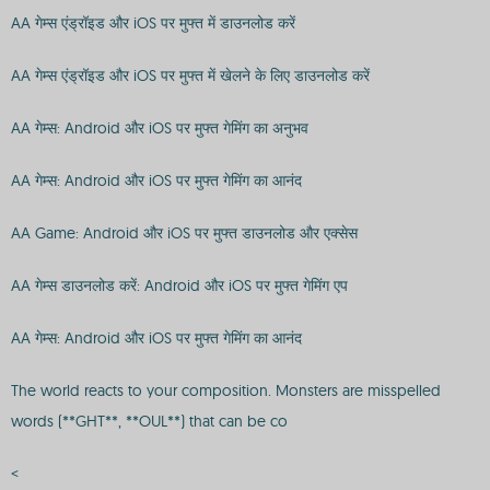
AA गेम्स एंड्रॉइड और iOS पर मुफ्त में डाउनलोड करें
AA गेम्स एंड्रॉइड और iOS पर मुफ्त में खेलने के लिए डाउनलोड करें
AA गेम्स: Android और iOS पर मुफ्त गेमिंग का अनुभव
AA गेम्स: Android और iOS पर मुफ्त गेमिंग का आनंद
AA Game: Android और iOS पर मुफ्त डाउनलोड और एक्सेस
AA गेम्स डाउनलोड करें: Android और iOS पर मुफ्त गेमिंग एप
AA गेम्स: Android और iOS पर मुफ्त गेमिंग का आनंद
The world reacts to your composition. Monsters are misspelled
words (**GHT**, **OUL**) that can be co
<