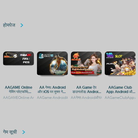
होमपेज
AAGAME Online
AA गेम्स: Android
AA Game ऐप
AAGame Club
गेमिंग प्लेटफॉर्म:
और iOS पर मुफ्त गेमिंग
डाउनलोड: Android
App: Android और
Android और iOS के
का आनंद
और iOS पर गेमिंग
iOS पर डाउनलोड करें
AAGAMEOnline:AndroidऔरAppleपरएक्सेसकरेंAAGAMEOnlineऐप:AndroidऔरAppleपरगे
AAGame:AndroidऔरiOSपरमुफ्तडाउनलोडऔरएक्सेसगाइडAAगेम्सएंड्रॉइडऔ
AAगेम्स:AndroidऔरiOSपरमुफ्तगेमिंगकाआनंदAAगे
AAGameClubApp:And
लिए एक्सेस गाइड
अनुभव
गेम सूची