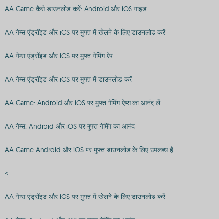
AA Game कैसे डाउनलोड करें: Android और iOS गाइड
AA गेम्स एंड्रॉइड और iOS पर मुफ्त में खेलने के लिए डाउनलोड करें
AA गेम्स एंड्रॉइड और iOS पर मुफ्त गेमिंग ऐप
AA गेम्स एंड्रॉइड और iOS पर मुफ्त में डाउनलोड करें
AA Game: Android और iOS पर मुफ्त गेमिंग ऐप्स का आनंद लें
AA गेम्स: Android और iOS पर मुफ्त गेमिंग का आनंद
AA Game Android और iOS पर मुफ्त डाउनलोड के लिए उपलब्ध है
<
AA गेम्स एंड्रॉइड और iOS पर मुफ्त में खेलने के लिए डाउनलोड करें