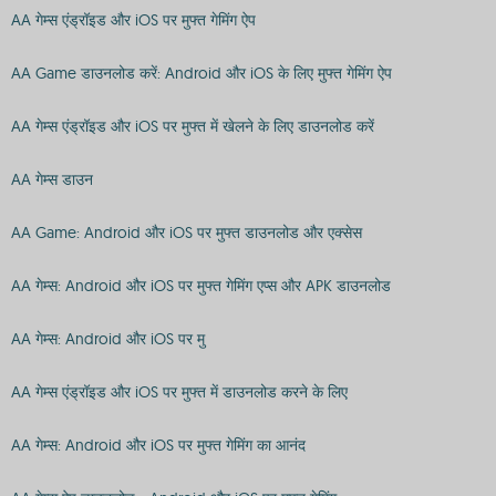
AA गेम्स एंड्रॉइड और iOS पर मुफ्त गेमिंग ऐप
AA Game डाउनलोड करें: Android और iOS के लिए मुफ्त गेमिंग ऐप
AA गेम्स एंड्रॉइड और iOS पर मुफ्त में खेलने के लिए डाउनलोड करें
AA गेम्स डाउन
AA Game: Android और iOS पर मुफ्त डाउनलोड और एक्सेस
AA गेम्स: Android और iOS पर मुफ्त गेमिंग एप्स और APK डाउनलोड
AA गेम्स: Android और iOS पर मु
AA गेम्स एंड्रॉइड और iOS पर मुफ्त में डाउनलोड करने के लिए
AA गेम्स: Android और iOS पर मुफ्त गेमिंग का आनंद