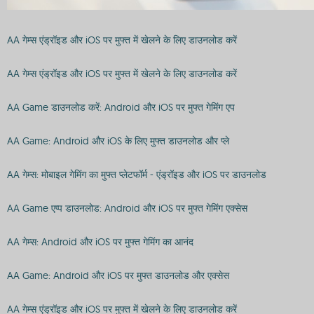
AA गेम्स एंड्रॉइड और iOS पर मुफ्त में खेलने के लिए डाउनलोड करें
AA गेम्स एंड्रॉइड और iOS पर मुफ्त में खेलने के लिए डाउनलोड करें
AA Game डाउनलोड करें: Android और iOS पर मुफ्त गेमिंग एप
AA Game: Android और iOS के लिए मुफ्त डाउनलोड और प्ले
AA गेम्स: मोबाइल गेमिंग का मुफ्त प्लेटफॉर्म - एंड्रॉइड और iOS पर डाउनलोड
AA Game एप्प डाउनलोड: Android और iOS पर मुफ्त गेमिंग एक्सेस
AA गेम्स: Android और iOS पर मुफ्त गेमिंग का आनंद
AA Game: Android और iOS पर मुफ्त डाउनलोड और एक्सेस
AA गेम्स एंड्रॉइड और iOS पर मुफ्त में खेलने के लिए डाउनलोड करें