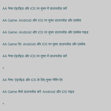
AA गेम्स एंड्रॉइड और iOS पर मुफ्त में डाउनलोड करें
AA Game: Android और iOS पर मुफ्त डाउनलोड और एक्सेस
AA Game: Android और iOS पर मुफ्त डाउनलोड और एक्सेस गाइड
AA Game ऐप: Android और iOS पर मुफ्त डाउनलोड और एक्सेस
AA गेम्स एंड्रॉइड और iOS पर मुफ्त में डाउनलोड करें
<
AA गेम्स: एंड्रॉइड और iOS के लिए मुफ्त गेमिंग ऐप
AA Game कैसे डाउनलोड करें: Android और iOS गाइड
<