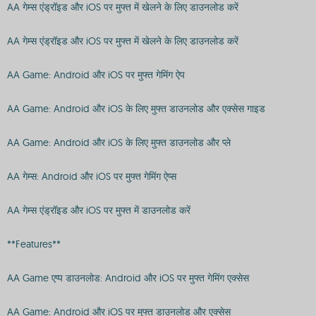
AA गेम्स एंड्रॉइड और iOS पर मुफ्त में खेलने के लिए डाउनलोड करें
AA गेम्स एंड्रॉइड और iOS पर मुफ्त में खेलने के लिए डाउनलोड करें
AA Game: Android और iOS पर मुफ्त गेमिंग ऐप
AA Game: Android और iOS के लिए मुफ्त डाउनलोड और एक्सेस गाइड
AA Game: Android और iOS के लिए मुफ्त डाउनलोड और प्ले
AA गेम्स: Android और iOS पर मुफ्त गेमिंग ऐप्स
AA गेम्स एंड्रॉइड और iOS पर मुफ्त में डाउनलोड करें
**Features**
AA Game एप्प डाउनलोड: Android और iOS पर मुफ्त गेमिंग एक्सेस
AA Game: Android और iOS पर मुफ्त डाउनलोड और एक्सेस