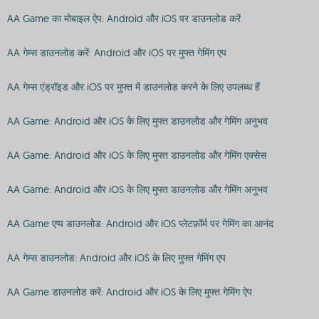
AA Game का मोबाइल ऐप: Android और iOS पर डाउनलोड करें
AA गेम्स डाउनलोड करें: Android और iOS पर मुफ्त गेमिंग एप
AA गेम्स एंड्रॉइड और iOS पर मुफ्त में डाउनलोड करने के लिए उपलब्ध हैं
AA Game: Android और iOS के लिए मुफ्त डाउनलोड और गेमिंग अनुभव
AA Game: Android और iOS के लिए मुफ्त डाउनलोड और गेमिंग एक्सेस
AA Game: Android और iOS के लिए मुफ्त डाउनलोड और गेमिंग अनुभव
AA Game एप्प डाउनलोड: Android और iOS प्लेटफ़ॉर्म पर गेमिंग का आनंद
AA गेम्स डाउनलोड: Android और iOS के लिए मुफ्त गेमिंग एप
AA Game डाउनलोड करें: Android और iOS के लिए मुफ्त गेमिंग ऐप