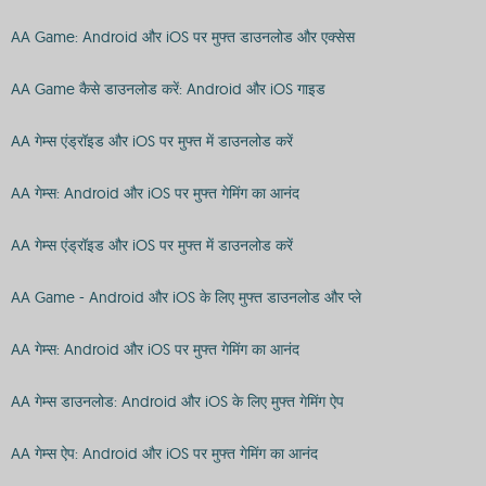
AA Game: Android और iOS पर मुफ्त डाउनलोड और एक्सेस
AA Game कैसे डाउनलोड करें: Android और iOS गाइड
AA गेम्स एंड्रॉइड और iOS पर मुफ्त में डाउनलोड करें
AA गेम्स: Android और iOS पर मुफ्त गेमिंग का आनंद
AA गेम्स एंड्रॉइड और iOS पर मुफ्त में डाउनलोड करें
AA Game - Android और iOS के लिए मुफ्त डाउनलोड और प्ले
AA गेम्स: Android और iOS पर मुफ्त गेमिंग का आनंद
AA गेम्स डाउनलोड: Android और iOS के लिए मुफ्त गेमिंग ऐप
AA गेम्स ऐप: Android और iOS पर मुफ्त गेमिंग का आनंद