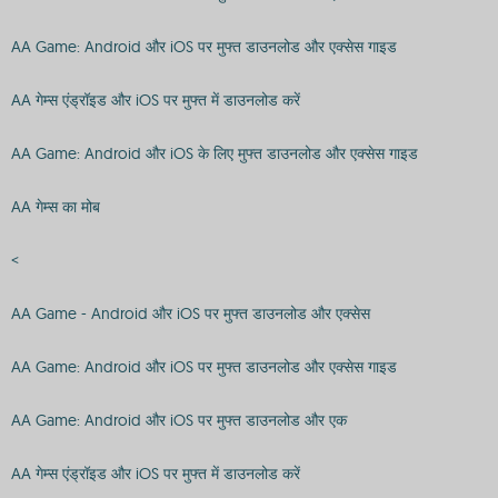
AA Game: Android और iOS पर मुफ्त डाउनलोड और एक्सेस गाइड
AA गेम्स एंड्रॉइड और iOS पर मुफ्त में डाउनलोड करें
AA Game: Android और iOS के लिए मुफ्त डाउनलोड और एक्सेस गाइड
AA गेम्स का मोब
<
AA Game - Android और iOS पर मुफ्त डाउनलोड और एक्सेस
AA Game: Android और iOS पर मुफ्त डाउनलोड और एक्सेस गाइड
AA Game: Android और iOS पर मुफ्त डाउनलोड और एक
AA गेम्स एंड्रॉइड और iOS पर मुफ्त में डाउनलोड करें