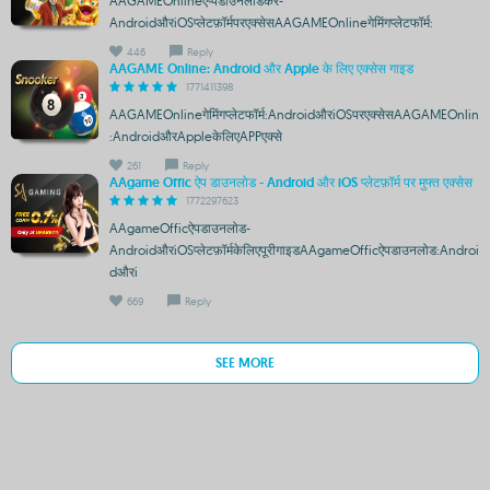
AAGAMEOnlineएप्पडाउनलोडकरें-
AndroidऔरiOSप्लेटफ़ॉर्मपरएक्सेसAAGAMEOnlineगेमिंगप्लेटफॉर्म:
446
Reply
AAGAME Online: Android और Apple के लिए एक्सेस गाइड
1771411398
AAGAMEOnlineगेमिंगप्लेटफॉर्म:AndroidऔरiOSपरएक्सेसAAGAMEOnlin
:AndroidऔरAppleकेलिएAPPएक्से
261
Reply
AAgame Offic ऐप डाउनलोड - Android और iOS प्लेटफ़ॉर्म पर मुफ्त एक्सेस
1772297623
AAgameOfficऐपडाउनलोड-
AndroidऔरiOSप्लेटफ़ॉर्मकेलिएपूरीगाइडAAgameOfficऐपडाउनलोड:Androi
dऔरi
669
Reply
SEE MORE