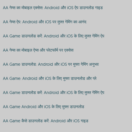
AA गेम्स का मोबाइल एक्सेस: Android और iOS ऐप डाउनलोड गाइड
AA गेम्स ऐप: Android और iOS पर मुफ्त गेमिंग का आनंद
AA Game डाउनलोड करें: Android और iOS के लिए मुफ्त गेमिंग ऐप
AA गेम्स का मोबाइल ऐप्स और प्लेटफॉर्म पर एक्सेस
AA Game डाउनलोड: Android और iOS पर मुफ्त गेमिंग अनुभव
AA Game: Android और iOS के लिए मुफ्त डाउनलोड और प्ले
AA Game डाउनलोड करें: Android और iOS के लिए मुफ्त गेमिंग ऐप
AA Game Android और iOS के लिए मुफ्त डाउनलोड
AA Game कैसे डाउनलोड करें: Android और iOS गाइड