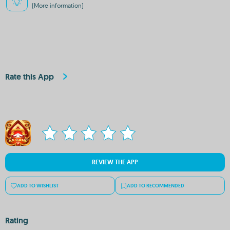
(More information)
Rate this App
REVIEW THE APP
ADD TO WISHLIST
ADD TO RECOMMENDED
Rating