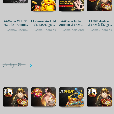
AAGame Club ऐप
AA Game: Android
AAGame India:
AA गेम्स: Android
डाउनलोड - Android
और iOS पर मुफ्त
Android और iOS पर
और iOS के लिए मुफ्त
और iOS प्लेटफ़ॉर्म पर
डाउनलोड और एक्सेस
ऐप्स और APK
गेमिंग ऐप्स
AAGameClubApp:AndroidऔरiOSपरमुफ्तडाउनलोडAAGameClub:AndroidऔरiOSकेलिएऐप
AAGame:AndroidऔरiOSकेलिएमुफ्तडाउनलोडऔरगेमिंगएक्सेसAAगेम्सएंड्रॉ
AAGameIndia:AndroidऔरiOSपरडाउनलोडकरे
AAGame:AndroidऔरiO
एक्सेस
गाइड
डाउनलोड करें
लोकप्रिय रैंकिंग