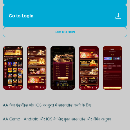
Go to Login
>GO TO LOGIN
AA गेम्स एंड्रॉइड और iOS पर मुफ्त में डाउनलोड करने के लिए
AA Game - Android और iOS के लिए मुफ्त डाउनलोड और गेमिंग अनुभव