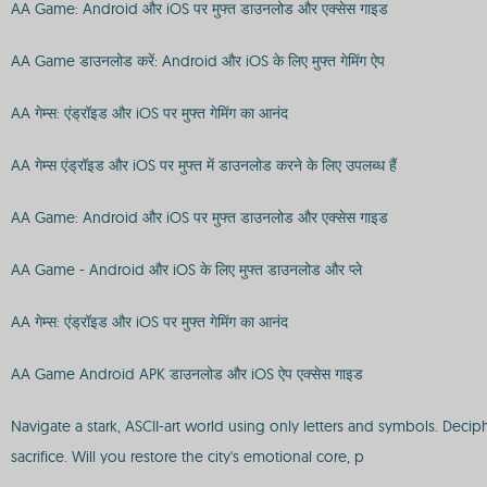
AA Game: Android और iOS पर मुफ्त डाउनलोड और एक्सेस गाइड
AA Game डाउनलोड करें: Android और iOS के लिए मुफ्त गेमिंग ऐप
AA गेम्स: एंड्रॉइड और iOS पर मुफ्त गेमिंग का आनंद
AA गेम्स एंड्रॉइड और iOS पर मुफ्त में डाउनलोड करने के लिए उपलब्ध हैं
AA Game: Android और iOS पर मुफ्त डाउनलोड और एक्सेस गाइड
AA Game - Android और iOS के लिए मुफ्त डाउनलोड और प्ले
AA गेम्स: एंड्रॉइड और iOS पर मुफ्त गेमिंग का आनंद
AA Game Android APK डाउनलोड और iOS ऐप एक्सेस गाइड
Navigate a stark, ASCII-art world using only letters and symbols. Dec
sacrifice. Will you restore the city's emotional core, p