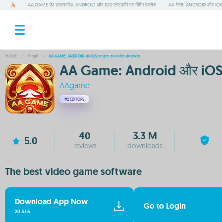
AA.GAME ऐप डाउनलोड: ANDROID और IOS प्लेटफॉर्म पर गेमिंग एक्सेस
AA गेम्स: ANDROID और IOS पर
HOME
/
गेम सूची
/
AA GAME: ANDROID और IOS पर मुफ्त डाउनलोड और एक्सेस
AA Game: Android और iOS प
AAgame
#2
EDITORS
40
3.3 M
5.0
reviews
downloads
The best video game software
Download App Now
Go to Login
20.3.1.6