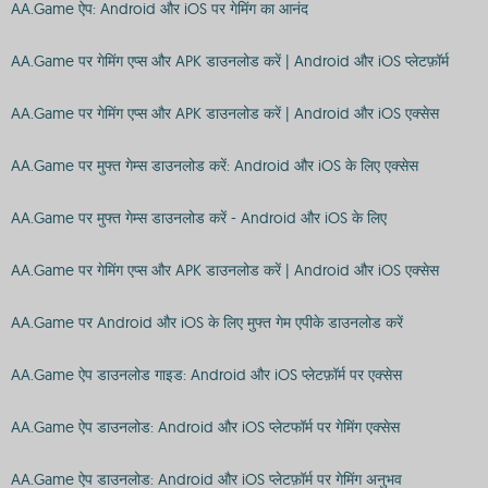
AA.Game ऐप: Android और iOS पर गेमिंग का आनंद
AA.Game पर गेमिंग एप्स और APK डाउनलोड करें | Android और iOS प्लेटफ़ॉर्म
AA.Game पर गेमिंग एप्स और APK डाउनलोड करें | Android और iOS एक्सेस
AA.Game पर मुफ्त गेम्स डाउनलोड करें: Android और iOS के लिए एक्सेस
AA.Game पर मुफ्त गेम्स डाउनलोड करें - Android और iOS के लिए
AA.Game पर गेमिंग एप्स और APK डाउनलोड करें | Android और iOS एक्सेस
AA.Game पर Android और iOS के लिए मुफ्त गेम एपीके डाउनलोड करें
AA.Game ऐप डाउनलोड गाइड: Android और iOS प्लेटफ़ॉर्म पर एक्सेस
AA.Game ऐप डाउनलोड: Android और iOS प्लेटफॉर्म पर गेमिंग एक्सेस
AA.Game ऐप डाउनलोड: Android और iOS प्लेटफ़ॉर्म पर गेमिंग अनुभव