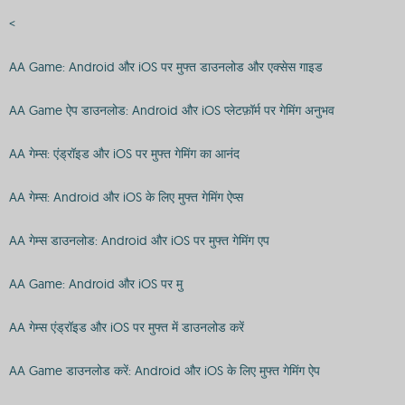
<
AA Game: Android और iOS पर मुफ्त डाउनलोड और एक्सेस गाइड
AA Game ऐप डाउनलोड: Android और iOS प्लेटफ़ॉर्म पर गेमिंग अनुभव
AA गेम्स: एंड्रॉइड और iOS पर मुफ्त गेमिंग का आनंद
AA गेम्स: Android और iOS के लिए मुफ्त गेमिंग ऐप्स
AA गेम्स डाउनलोड: Android और iOS पर मुफ्त गेमिंग एप
AA Game: Android और iOS पर मु
AA गेम्स एंड्रॉइड और iOS पर मुफ्त में डाउनलोड करें
AA Game डाउनलोड करें: Android और iOS के लिए मुफ्त गेमिंग ऐप