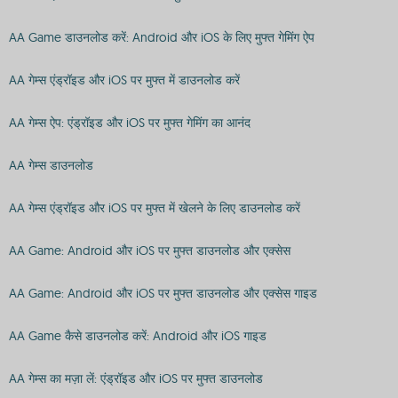
AA Game डाउनलोड करें: Android और iOS के लिए मुफ्त गेमिंग ऐप
AA गेम्स एंड्रॉइड और iOS पर मुफ्त में डाउनलोड करें
AA गेम्स ऐप: एंड्रॉइड और iOS पर मुफ्त गेमिंग का आनंद
AA गेम्स डाउनलोड
AA गेम्स एंड्रॉइड और iOS पर मुफ्त में खेलने के लिए डाउनलोड करें
AA Game: Android और iOS पर मुफ्त डाउनलोड और एक्सेस
AA Game: Android और iOS पर मुफ्त डाउनलोड और एक्सेस गाइड
AA Game कैसे डाउनलोड करें: Android और iOS गाइड
AA गेम्स का मज़ा लें: एंड्रॉइड और iOS पर मुफ्त डाउनलोड