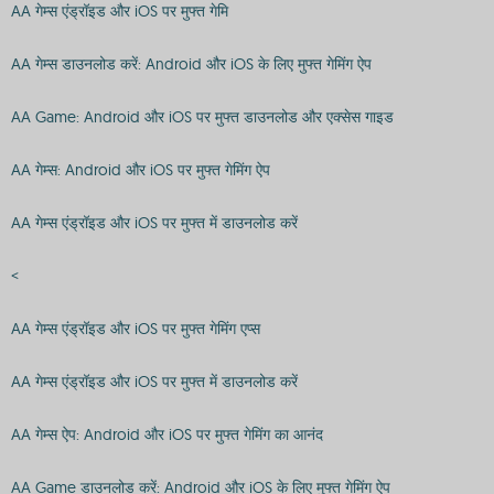
AA गेम्स एंड्रॉइड और iOS पर मुफ्त गेमि
AA गेम्स डाउनलोड करें: Android और iOS के लिए मुफ्त गेमिंग ऐप
AA Game: Android और iOS पर मुफ्त डाउनलोड और एक्सेस गाइड
AA गेम्स: Android और iOS पर मुफ्त गेमिंग ऐप
AA गेम्स एंड्रॉइड और iOS पर मुफ्त में डाउनलोड करें
<
AA गेम्स एंड्रॉइड और iOS पर मुफ्त गेमिंग एप्स
AA गेम्स एंड्रॉइड और iOS पर मुफ्त में डाउनलोड करें
AA गेम्स ऐप: Android और iOS पर मुफ्त गेमिंग का आनंद
AA Game डाउनलोड करें: Android और iOS के लिए मुफ्त गेमिंग ऐप