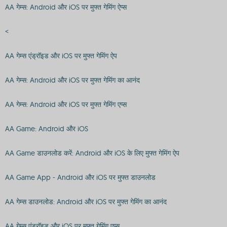
AA गेम्स: Android और iOS पर मुफ्त गेमिंग ऐप्स
<
AA गेम्स एंड्रॉइड और iOS पर मुफ्त गेमिंग ऐप
AA गेम्स: Android और iOS पर मुफ्त गेमिंग का आनंद
AA गेम्स: Android और iOS पर मुफ्त गेमिंग एप्स
AA Game: Android और iOS
AA Game डाउनलोड करें: Android और iOS के लिए मुफ्त गेमिंग ऐप
AA Game App - Android और iOS पर मुफ्त डाउनलोड
AA गेम्स डाउनलोड: Android और iOS पर मुफ्त गेमिंग का आनंद
AA गेम्स एंड्रॉइड और iOS पर मुफ्त गेमिंग एप्स