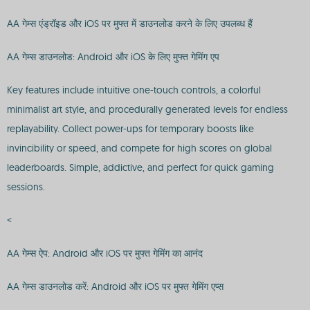
AA गेम्स एंड्रॉइड और iOS पर मुफ्त में डाउनलोड करने के लिए उपलब्ध हैं
AA गेम्स डाउनलोड: Android और iOS के लिए मुफ्त गेमिंग एप
Key features include intuitive one-touch controls, a colorful
minimalist art style, and procedurally generated levels for endless
replayability. Collect power-ups for temporary boosts like
invincibility or speed, and compete for high scores on global
leaderboards. Simple, addictive, and perfect for quick gaming
sessions.
<
AA गेम्स ऐप: Android और iOS पर मुफ्त गेमिंग का आनंद
AA गेम्स डाउनलोड करें: Android और iOS पर मुफ्त गेमिंग एप्स