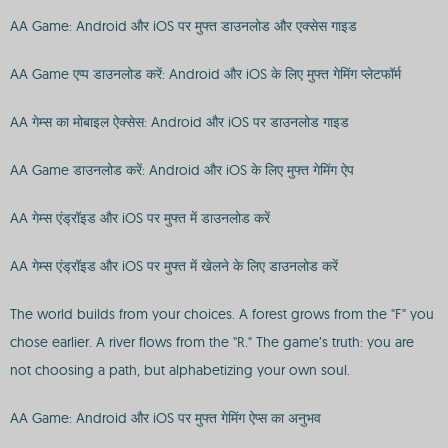
AA Game: Android और iOS पर मुफ्त डाउनलोड और एक्सेस गाइड
AA Game एप्प डाउनलोड करें: Android और iOS के लिए मुफ्त गेमिंग प्लेटफॉर्म
AA गेम्स का मोबाइल ऐक्सेस: Android और iOS पर डाउनलोड गाइड
AA Game डाउनलोड करें: Android और iOS के लिए मुफ्त गेमिंग ऐप
AA गेम्स एंड्रॉइड और iOS पर मुफ्त में डाउनलोड करें
AA गेम्स एंड्रॉइड और iOS पर मुफ्त में खेलने के लिए डाउनलोड करें
The world builds from your choices. A forest grows from the "F" you
chose earlier. A river flows from the "R." The game’s truth: you are
not choosing a path, but alphabetizing your own soul.
AA Game: Android और iOS पर मुफ्त गेमिंग ऐप्स का अनुभव