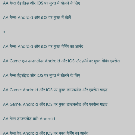
AA गेम्स एंड्रॉइड और iOS पर मुफ्त में खेलने के लिए
AA गेम्स: Android और iOS पर मुफ्त में खेलें
<
AA गेम्स: Android और iOS पर मुफ्त गेमिंग का आनंद
AA Game एप्प डाउनलोड: Android और iOS प्लेटफ़ॉर्म पर मुफ्त गेमिंग एक्सेस
AA गेम्स एंड्रॉइड और iOS पर मुफ्त में खेलने के लिए
AA Game: Android और iOS पर मुफ्त डाउनलोड और एक्सेस गाइड
AA Game: Android और iOS पर मुफ्त डाउनलोड और एक्सेस गाइड
AA गेम्स डाउनलोड करें: Android
AA गेम्स ऐप: Android और iOS पर मुफ्त गेमिंग का आनंद