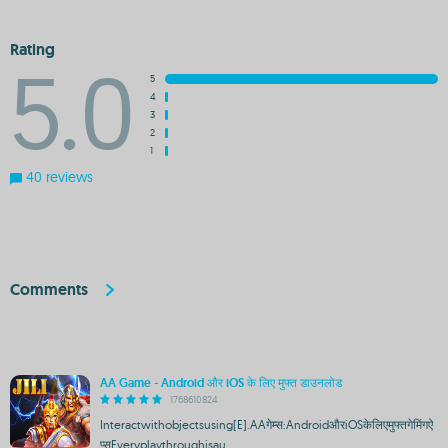
Rating
5.0
5
4
3
2
1
40 reviews
Comments
AA Game - Android और iOS के लिए मुफ्त डाउनलोड
1768610824
Interactwithobjectsusing[E].AAगेम्स:AndroidऔरiOSकेलिएमुफ्तगेमिंगऐ
प्सEveryplaythroughisau