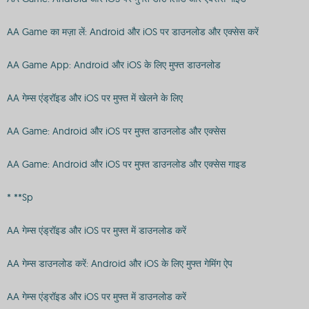
AA Game का मज़ा लें: Android और iOS पर डाउनलोड और एक्सेस करें
AA Game App: Android और iOS के लिए मुफ्त डाउनलोड
AA गेम्स एंड्रॉइड और iOS पर मुफ्त में खेलने के लिए
AA Game: Android और iOS पर मुफ्त डाउनलोड और एक्सेस
AA Game: Android और iOS पर मुफ्त डाउनलोड और एक्सेस गाइड
* **Sp
AA गेम्स एंड्रॉइड और iOS पर मुफ्त में डाउनलोड करें
AA गेम्स डाउनलोड करें: Android और iOS के लिए मुफ्त गेमिंग ऐप
AA गेम्स एंड्रॉइड और iOS पर मुफ्त में डाउनलोड करें