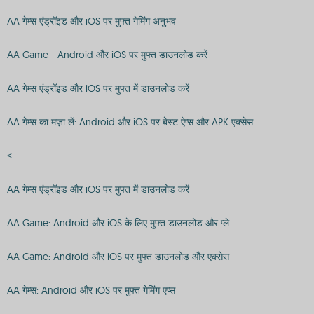
AA गेम्स एंड्रॉइड और iOS पर मुफ्त गेमिंग अनुभव
AA Game - Android और iOS पर मुफ्त डाउनलोड करें
AA गेम्स एंड्रॉइड और iOS पर मुफ्त में डाउनलोड करें
AA गेम्स का मज़ा लें: Android और iOS पर बेस्ट ऐप्स और APK एक्सेस
<
AA गेम्स एंड्रॉइड और iOS पर मुफ्त में डाउनलोड करें
AA Game: Android और iOS के लिए मुफ्त डाउनलोड और प्ले
AA Game: Android और iOS पर मुफ्त डाउनलोड और एक्सेस
AA गेम्स: Android और iOS पर मुफ्त गेमिंग एप्स