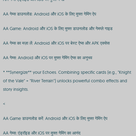
AA गेम्स डाउनलोड: Android और iOS के लिए मुफ्त गेमिंग ऐप
AA Game: Android और iOS के लिए मुफ्त डाउनलोड और गेमप्ले गाइड
AA गेम्स का मज़ा लें: Android और iOS पर बेस्ट ऐप्स और APK एक्सेस
AA गेम्स: Android और iOS पर मुफ्त गेमिंग ऐप्स का अनुभव
* **Synergize** your Echoes. Combining specific cards (e.g., "Knight
of the Vale" + "River Terrain") unlocks powerful combo effects and
story insights.
<
AA Game डाउनलोड करें: Android और iOS के लिए मुफ्त गेमिंग ऐप
AA गेम्स: एंड्रॉइड और iOS पर मुफ्त गेमिंग का आनंद