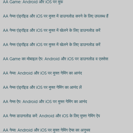
AA Game: Android और iOS पर मुफ
AA गेम्स एंड्रॉइड और iOS पर मुफ्त में डाउनलोड करने के लिए उपलब्ध हैं
AA गेम्स एंड्रॉइड और iOS पर मुफ्त में खेलने के लिए डाउनलोड करें
AA गेम्स एंड्रॉइड और iOS पर मुफ्त में खेलने के लिए डाउनलोड करें
AA Game का मोबाइल ऐप: Android और iOS पर डाउनलोड व एक्सेस
AA गेम्स: Android और iOS पर मुफ्त गेमिंग का आनंद
AA गेम्स एंड्रॉइड और iOS पर मुफ्त गेमिंग का आनंद लें
AA गेम्स ऐप: Android और iOS पर मुफ्त गेमिंग का आनंद
AA गेम्स डाउनलोड करें: Android और iOS के लिए मुफ्त गेमिंग ऐप
AA गेम्स: Android और iOS पर मुफ्त गेमिंग ऐप्स का अनुभव