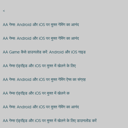
<
AA गेम्स: Android और iOS पर मुफ्त गेमिंग का आनंद
AA गेम्स: Android और iOS पर मुफ्त गेमिंग का आनंद
AA Game कैसे डाउनलोड करें: Android और iOS गाइड
AA गेम्स एंड्रॉइड और iOS पर मुफ्त में खेलने के लिए
AA गेम्स: Android और iOS पर मुफ्त गेमिंग ऐप्स का संग्रह
AA गेम्स एंड्रॉइड और iOS पर मुफ्त में खेलने क
AA गेम्स: Android और iOS पर मुफ्त गेमिंग का आनंद
AA गेम्स एंड्रॉइड और iOS पर मुफ्त में खेलने के लिए डाउनलोड करें