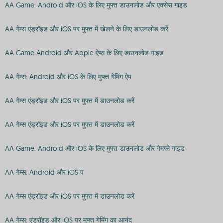
AA Game: Android और iOS के लिए मुफ्त डाउनलोड और एक्सेस गाइड
AA गेम्स एंड्रॉइड और iOS पर मुफ्त में खेलने के लिए डाउनलोड करें
AA Game Android और Apple ऐप्स के लिए डाउनलोड गाइड
AA गेम्स: Android और iOS के लिए मुफ्त गेमिंग ऐप
AA गेम्स एंड्रॉइड और iOS पर मुफ्त में डाउनलोड करें
AA गेम्स एंड्रॉइड और iOS पर मुफ्त में डाउनलोड करें
AA Game: Android और iOS के लिए मुफ्त डाउनलोड और गेमप्ले गाइड
AA गेम्स: Android और iOS प
AA गेम्स एंड्रॉइड और iOS पर मुफ्त में डाउनलोड करें
AA गेम्स: एंड्रॉइड और iOS पर मुफ्त गेमिंग का आनंद