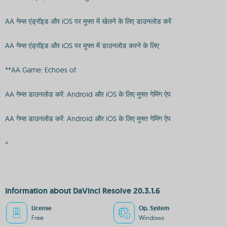
AA गेम्स एंड्रॉइड और iOS पर मुफ्त में खेलने के लिए डाउनलोड करें
AA गेम्स एंड्रॉइड और iOS पर मुफ्त में डाउनलोड करने के लिए
**AA Game: Echoes of
AA गेम्स डाउनलोड करें: Android और iOS के लिए मुफ्त गेमिंग ऐप
AA गेम्स डाउनलोड करें: Android और iOS के लिए मुफ्त गेमिंग ऐप
<
Information about DaVinci Resolve 20.3.1.6
License
Op. System
Free
Windows