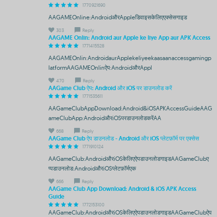
1770921690
AAGAMEOnline:AndroidऔरAppleडिवाइसकेलिएएक्सेसगाइड
303
Reply
AAGAME Onlin: Android aur Apple ke liye App aur APK Access
1771415528
AAGAMEOnlin:AndroidaurApplekeliyeekaasaanaccessgamingp
latformAAGAMEOnlinऐप:AndroidऔरAppl
470
Reply
AAGame Club ऐप: Android और iOS पर डाउनलोड करें
1771535611
AAGameClubAppDownload:Android&iOSAPKAccessGuideAAG
ameClubApp:AndroidऔरiOSपरडाउनलोडकरेंAA
668
Reply
AAGame Club ऐप डाउनलोड - Android और iOS प्लेटफ़ॉर्म पर एक्सेस
1771910124
AAGameClub:AndroidऔरiOSकेलिएऐपडाउनलोडगाइडAAGameClubए
प्पडाउनलोड:AndroidऔरiOSप्लेटफ़ॉर्मएक
666
Reply
AAGame Club App Download: Android & iOS APK Access
Guide
1772153100
AAGameClub:AndroidऔरiOSकेलिएऐपडाउनलोडगाइडAAGameClubऐप