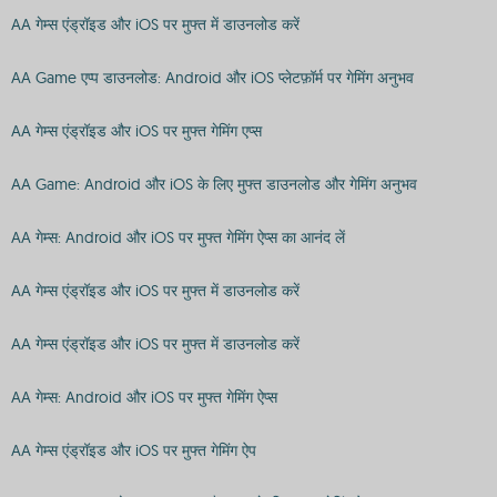
AA गेम्स एंड्रॉइड और iOS पर मुफ्त में डाउनलोड करें
AA Game एप्प डाउनलोड: Android और iOS प्लेटफ़ॉर्म पर गेमिंग अनुभव
AA गेम्स एंड्रॉइड और iOS पर मुफ्त गेमिंग एप्स
AA Game: Android और iOS के लिए मुफ्त डाउनलोड और गेमिंग अनुभव
AA गेम्स: Android और iOS पर मुफ्त गेमिंग ऐप्स का आनंद लें
AA गेम्स एंड्रॉइड और iOS पर मुफ्त में डाउनलोड करें
AA गेम्स एंड्रॉइड और iOS पर मुफ्त में डाउनलोड करें
AA गेम्स: Android और iOS पर मुफ्त गेमिंग ऐप्स
AA गेम्स एंड्रॉइड और iOS पर मुफ्त गेमिंग ऐप