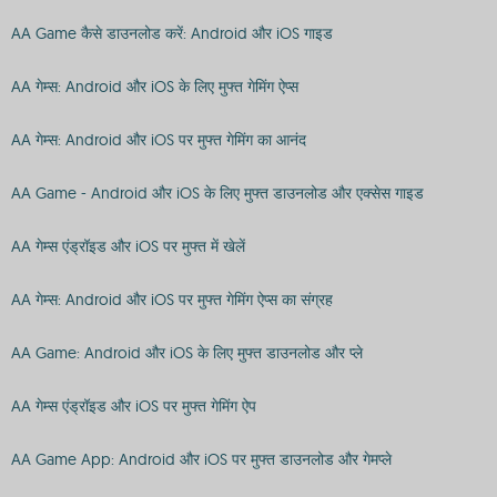
AA Game कैसे डाउनलोड करें: Android और iOS गाइड
AA गेम्स: Android और iOS के लिए मुफ्त गेमिंग ऐप्स
AA गेम्स: Android और iOS पर मुफ्त गेमिंग का आनंद
AA Game - Android और iOS के लिए मुफ्त डाउनलोड और एक्सेस गाइड
AA गेम्स एंड्रॉइड और iOS पर मुफ्त में खेलें
AA गेम्स: Android और iOS पर मुफ्त गेमिंग ऐप्स का संग्रह
AA Game: Android और iOS के लिए मुफ्त डाउनलोड और प्ले
AA गेम्स एंड्रॉइड और iOS पर मुफ्त गेमिंग ऐप
AA Game App: Android और iOS पर मुफ्त डाउनलोड और गेमप्ले