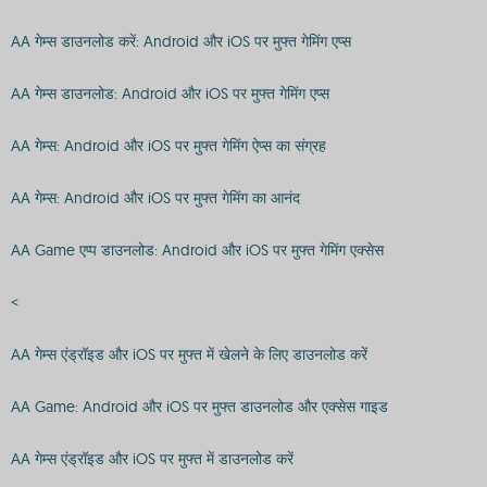
AA गेम्स डाउनलोड करें: Android और iOS पर मुफ्त गेमिंग एप्स
AA गेम्स डाउनलोड: Android और iOS पर मुफ्त गेमिंग एप्स
AA गेम्स: Android और iOS पर मुफ्त गेमिंग ऐप्स का संग्रह
AA गेम्स: Android और iOS पर मुफ्त गेमिंग का आनंद
AA Game एप्प डाउनलोड: Android और iOS पर मुफ्त गेमिंग एक्सेस
<
AA गेम्स एंड्रॉइड और iOS पर मुफ्त में खेलने के लिए डाउनलोड करें
AA Game: Android और iOS पर मुफ्त डाउनलोड और एक्सेस गाइड
AA गेम्स एंड्रॉइड और iOS पर मुफ्त में डाउनलोड करें