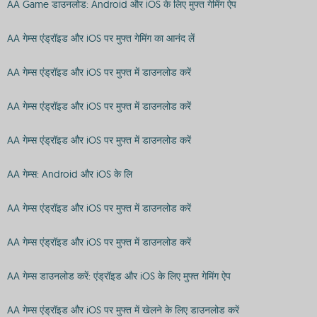
AA Game डाउनलोड: Android और iOS के लिए मुफ्त गेमिंग ऐप
AA गेम्स एंड्रॉइड और iOS पर मुफ्त गेमिंग का आनंद लें
AA गेम्स एंड्रॉइड और iOS पर मुफ्त में डाउनलोड करें
AA गेम्स एंड्रॉइड और iOS पर मुफ्त में डाउनलोड करें
AA गेम्स एंड्रॉइड और iOS पर मुफ्त में डाउनलोड करें
AA गेम्स: Android और iOS के लि
AA गेम्स एंड्रॉइड और iOS पर मुफ्त में डाउनलोड करें
AA गेम्स एंड्रॉइड और iOS पर मुफ्त में डाउनलोड करें
AA गेम्स डाउनलोड करें: एंड्रॉइड और iOS के लिए मुफ्त गेमिंग ऐप
AA गेम्स एंड्रॉइड और iOS पर मुफ्त में खेलने के लिए डाउनलोड करें