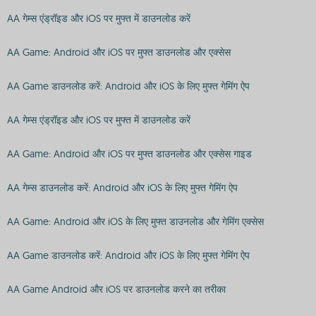
AA गेम्स एंड्रॉइड और iOS पर मुफ्त में डाउनलोड करें
AA Game: Android और iOS पर मुफ्त डाउनलोड और एक्सेस
AA Game डाउनलोड करें: Android और iOS के लिए मुफ्त गेमिंग ऐप
AA गेम्स एंड्रॉइड और iOS पर मुफ्त में डाउनलोड करें
AA Game: Android और iOS पर मुफ्त डाउनलोड और एक्सेस गाइड
AA गेम्स डाउनलोड करें: Android और iOS के लिए मुफ्त गेमिंग ऐप
AA Game: Android और iOS के लिए मुफ्त डाउनलोड और गेमिंग एक्सेस
AA Game डाउनलोड करें: Android और iOS के लिए मुफ्त गेमिंग ऐप
AA Game Android और iOS पर डाउनलोड करने का तरीका