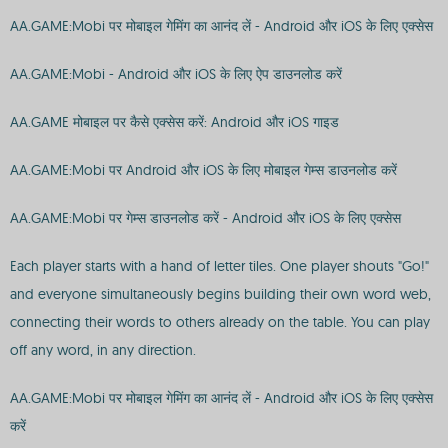
AA.GAME:Mobi पर मोबाइल गेमिंग का आनंद लें - Android और iOS के लिए एक्सेस
AA.GAME:Mobi - Android और iOS के लिए ऐप डाउनलोड करें
AA.GAME मोबाइल पर कैसे एक्सेस करें: Android और iOS गाइड
AA.GAME:Mobi पर Android और iOS के लिए मोबाइल गेम्स डाउनलोड करें
AA.GAME:Mobi पर गेम्स डाउनलोड करें - Android और iOS के लिए एक्सेस
Each player starts with a hand of letter tiles. One player shouts "Go!"
and everyone simultaneously begins building their own word web,
connecting their words to others already on the table. You can play
off any word, in any direction.
AA.GAME:Mobi पर मोबाइल गेमिंग का आनंद लें - Android और iOS के लिए एक्सेस
करें