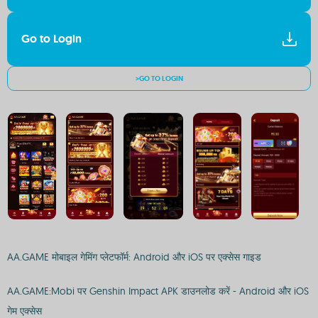
Go to Login
>GO TO LOGIN
AA.GAME मोबाइल गेमिंग प्लेटफॉर्म: Android और iOS पर एक्सेस गाइड
AA.GAME:Mobi पर Genshin Impact APK डाउनलोड करें - Android और iOS
गेम एक्सेस