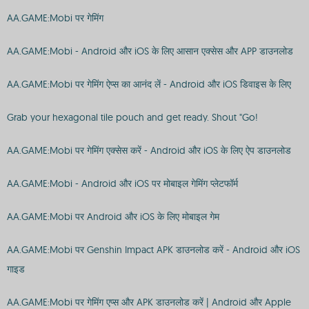
AA.GAME:Mobi पर गेमिंग
AA.GAME:Mobi - Android और iOS के लिए आसान एक्सेस और APP डाउनलोड
AA.GAME:Mobi पर गेमिंग ऐप्स का आनंद लें - Android और iOS डिवाइस के लिए
Grab your hexagonal tile pouch and get ready. Shout "Go!
AA.GAME:Mobi पर गेमिंग एक्सेस करें - Android और iOS के लिए ऐप डाउनलोड
AA.GAME:Mobi - Android और iOS पर मोबाइल गेमिंग प्लेटफॉर्म
AA.GAME:Mobi पर Android और iOS के लिए मोबाइल गेम
AA.GAME:Mobi पर Genshin Impact APK डाउनलोड करें - Android और iOS
गाइड
AA.GAME:Mobi पर गेमिंग एप्स और APK डाउनलोड करें | Android और Apple