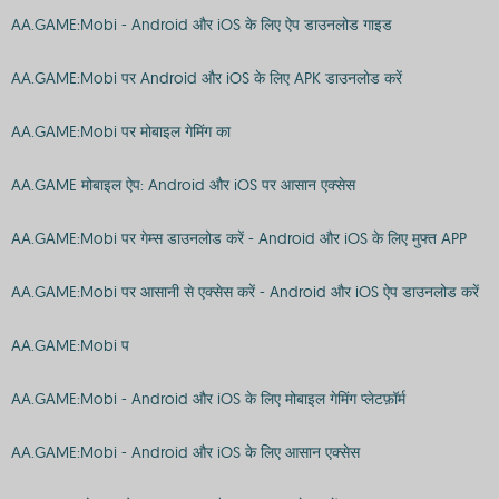
AA.GAME:Mobi - Android और iOS के लिए ऐप डाउनलोड गाइड
AA.GAME:Mobi पर Android और iOS के लिए APK डाउनलोड करें
AA.GAME:Mobi पर मोबाइल गेमिंग का
AA.GAME मोबाइल ऐप: Android और iOS पर आसान एक्सेस
AA.GAME:Mobi पर गेम्स डाउनलोड करें - Android और iOS के लिए मुफ्त APP
AA.GAME:Mobi पर आसानी से एक्सेस करें - Android और iOS ऐप डाउनलोड करें
AA.GAME:Mobi प
AA.GAME:Mobi - Android और iOS के लिए मोबाइल गेमिंग प्लेटफ़ॉर्म
AA.GAME:Mobi - Android और iOS के लिए आसान एक्सेस