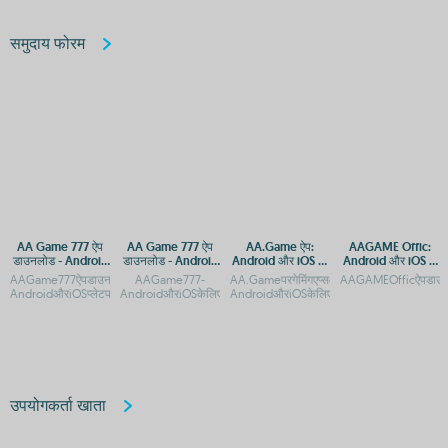
समुदाय फोरम
AA Game 777 ऐप
AA Game 777 ऐप
AA.Game ऐप:
AAGAME Offic:
डाउनलोड - Android
डाउनलोड - Android
Android और iOS पर
Android और iOS के
और iOS प्लेटफॉर्म पर
और iOS प्लेटफॉर्म पर
गेमिंग का बेहतरीन
लिए ऐप डाउनलोड गाइड
AAGame777ऐपडाउनलोड-
AAGame777-
AA.Gameपरगेमिंगएप्सऔरAPKडाउनलोडकरें-
AAGAMEOfficऐपडाउनल
गेमिंग एक्सेस
गेमिंग एक्सेस
अनुभव
AndroidऔरiOSप्लेटफॉर्मपरएक्सेसAAGame777ऐपडाउनलोड:AndroidऔरiOSप्लेAAGa
AndroidऔरiOSकेलिएमुफ्तडाउनलोडऔरएक्सेसगाइड
AndroidऔरiOSकेलिएAA.Gameपरमुफ्तगेम्सडाउ
उपयोगकर्ता खाता