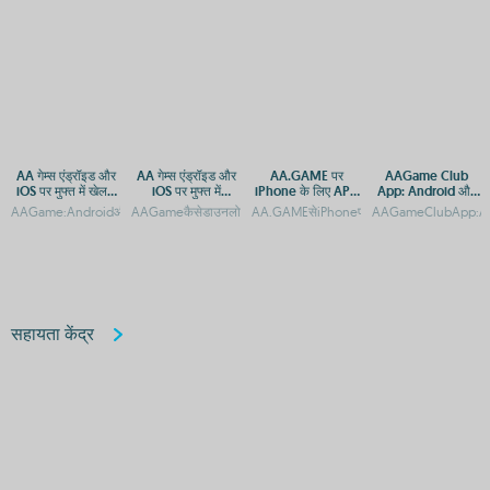
AA गेम्स एंड्रॉइड और
AA गेम्स एंड्रॉइड और
AA.GAME पर
AAGame Club
iOS पर मुफ्त में खेलने
iOS पर मुफ्त में
iPhone के लिए APK
App: Android और
के लिए डाउनलोड करें
डाउनलोड करें
डाउनलोड और इंस्टॉल
iOS के लिए गेमिंग
AAGame:AndroidऔरiOSपरमुफ्तडाउनलोडऔरएक्सेसAAGame:AndroidऔरiOSपरमुफ्तडाउनलो
AAGameकैसेडाउनलोडकरें:AndroidऔरiOSगाइडAAगेम्सएंड्रॉइडऔरiOSपर
AA.GAMEसेiPhoneपरGenshinImpactAPKडा
AAGameClubApp:And
गाइड
प्लेटफ़ॉर्म
सहायता केंद्र