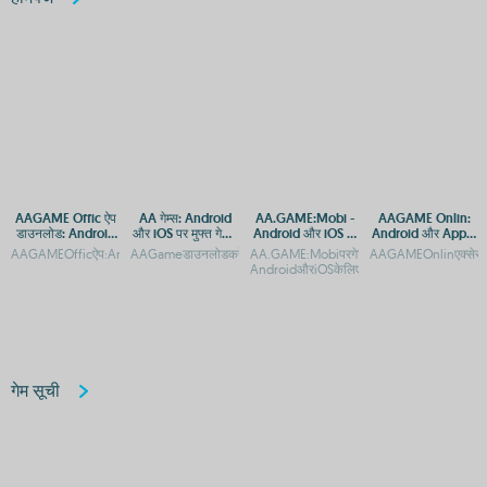
AAGAME Offic ऐप
AA गेम्स: Android
AA.GAME:Mobi -
AAGAME Onlin:
डाउनलोड: Android
और iOS पर मुफ्त गेमिंग
Android और iOS के
Android और Apple
और iOS प्लेटफ़ॉर्म
का आनंद
लिए आसान एक्सेस और
प्लेटफ़ॉर्म पर एक्सेस करें
AAGAMEOfficऐप:AndroidऔरiOSपरडाउनलोडकरेंAAGAMEOfficऐप:AndroidऔरiOSपरमुफ्
AAGameडाउनलोडकरें:AndroidऔरiOSकेलिएमुफ्तगेमिंगऐपAAगेम्सकामोब
AA.GAME:Mobiपरगेमिंगऐप्सडाउनलोडकरें-
AAGAMEOnlinएक्सेस
गाइड
डाउनलोड
AndroidऔरiOSकेलिएएक्सेसAA.GAME:Mobiपरग
गेम सूची