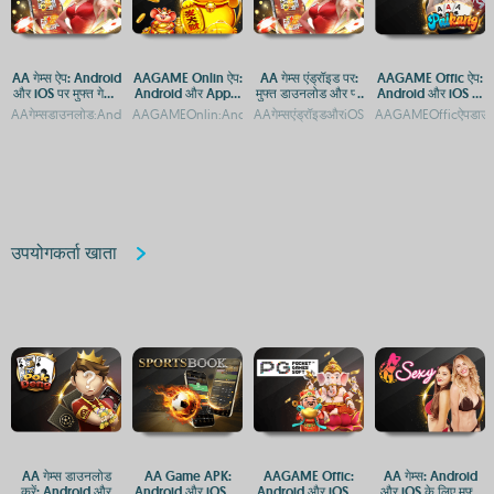
AA गेम्स ऐप: Android
AAGAME Onlin ऐप:
AA गेम्स एंड्रॉइड पर:
AAGAME Offic ऐप:
और iOS पर मुफ्त गेमिंग
Android और Apple
मुफ्त डाउनलोड और प्ले
Android और iOS पर
का आनंद
पर एक्सेस करें
गाइड
मुफ्त डाउनलोड
AAगेम्सडाउनलोड:AndroidऔरiOSकेलिएमुफ्तगेमिंगऐपAAगेम्सएंड्रॉइडऔरiOSपरमुफ्तमेंडाउनलोडकरें
AAGAMEOnlin:AndroidaurApplekeliyeeksaathaccessAAGAM
AAगेम्सएंड्रॉइडऔरiOSकेलिएडाउनलोडगाइडA
AAGAMEOfficऐपडाउनल
उपयोगकर्ता खाता
AA गेम्स डाउनलोड
AA Game APK:
AAGAME Offic:
AA गेम्स: Android
करें: Android और
Android और iOS पर
Android और iOS के
और iOS के लिए मुफ्त