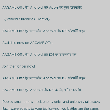
AAGAME Offic ऐप: Android और Apple पर मुफ्त डाउनलोड
《Starfield Chronicles: Frontier》
AAGAME Offic ऐप डाउनलोड: Android और iOS प्लेटफ़ॉर्म गाइड
Available now on AAGAME Offic.
AAGAME Offic ऐप: Android और iOS पर डाउनलोड करें
Join the frontier now!
AAGAME Offic ऐप डाउनलोड: Android और iOS प्लेटफ़ॉर्म गाइड
AAGAME Offic ऐप: Android और iOS के लिए गेमिंग प्लेटफ़ॉर्म
Deploy smart turrets, hack enemy units, and unleash viral attacks.
Each wave adapts to your tactics—no two battles are the same.