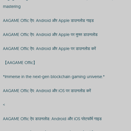
mastering
AAGAME Offic ऐप: Android और Apple डाउनलोड गाइड
AAGAME Offic ऐप: Android और Apple पर मुफ्त डाउनलोड
AAGAME Offic ऐप: Android और Apple पर डाउनलोड करें
【AAGAME Offic】
*Immerse in the next-gen blockchain gaming universe.*
AAGAME Offic ऐप: Android और iOS पर डाउनलोड करें
<
AAGAME Offic ऐप डाउनलोड: Android और iOS प्लेटफॉर्म गाइड