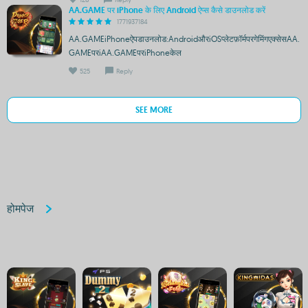
AA.GAME पर iPhone के लिए Android ऐप्स कैसे डाउनलोड करें
1771937184
AA.GAMEiPhoneऐपडाउनलोड:AndroidऔरiOSप्लेटफ़ॉर्मपरगेमिंगएक्सेसAA.
GAMEपरiAA.GAMEपरiPhoneकेल
525
Reply
SEE MORE
होमपेज