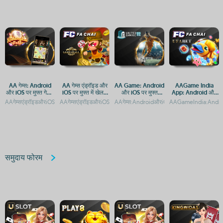
AA गेम्स: Android
AA गेम्स एंड्रॉइड और
AA Game: Android
AAGame India
और iOS पर मुफ्त गेमिंग
iOS पर मुफ्त में खेलने
और iOS पर मुफ्त
App: Android और
ऐप्स
के लिए डाउनलोड करें
डाउनलोड और एक्सेस
iOS पर डाउनलोड करें
AAगेम्सएंड्रॉइडऔरiOSपरमुफ्तमेंडाउनलोडकरेंAAगेम्सएंड्रॉइडऔरiOSपरमुफ्तमेंडाउनलोडकरेंAAगेम्
AAगेम्सएंड्रॉइडऔरiOSपरमुफ्तगेमिंगऐपAAगेम्सएंड्रॉइडऔरiOSपरमुफ्तगेमिंगक
AAगेम्स:AndroidऔरiOSपरमुफ्तगेमिंगऐप
AAGameIndia:Androi
गाइड
समुदाय फोरम