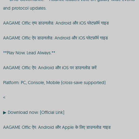
and protocol updates.
AAGAME Offic एप्प डाउनलोड: Android और iOS प्लेटफ़ॉर्म गाइड
AAGAME Offic ऐप डाउनलोड: Android और iOS प्लेटफ़ॉर्म गाइड
**Play Now. Lead Always.**
AAGAME Offic ऐप: Android और iOS पर डाउनलोड करें
Platform: PC, Console, Mobile (cross-save supported)
<
▶ Download now: [Official Link]
AAGAME Offic ऐप: Android और Apple के लिए डाउनलोड गाइड