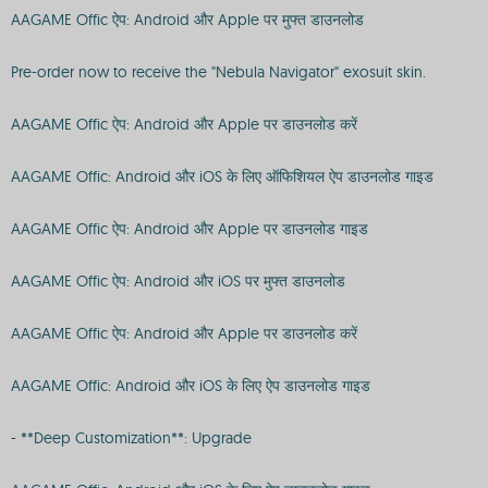
AAGAME Offic ऐप: Android और Apple पर मुफ्त डाउनलोड
Pre-order now to receive the "Nebula Navigator" exosuit skin.
AAGAME Offic ऐप: Android और Apple पर डाउनलोड करें
AAGAME Offic: Android और iOS के लिए ऑफिशियल ऐप डाउनलोड गाइड
AAGAME Offic ऐप: Android और Apple पर डाउनलोड गाइड
AAGAME Offic ऐप: Android और iOS पर मुफ्त डाउनलोड
AAGAME Offic ऐप: Android और Apple पर डाउनलोड करें
AAGAME Offic: Android और iOS के लिए ऐप डाउनलोड गाइड
- **Deep Customization**: Upgrade