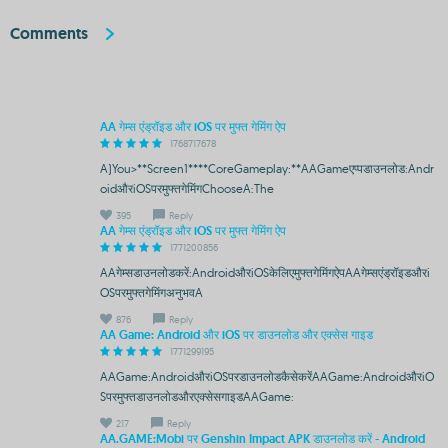
Comments
AA गेम्स एंड्रॉइड और iOS पर मुफ्त गेमिंग ऐप
1768717678
A)You>**Screen1****CoreGameplay:**AAGameएप्पडाउनलोड:Andr
oidऔरiOSपरमुफ्तगेमिंगChooseA:The
395
Reply
AA गेम्स एंड्रॉइड और iOS पर मुफ्त गेमिंग ऐप
1771200856
AAगेम्सडाउनलोडकरें:AndroidऔरiOSकेलिएमुफ्तगेमिंगऐपAAगेम्सएंड्रॉइडऔरi
OSपरमुफ्तगेमिंगअनुभवA
876
Reply
AA Game: Android और iOS पर डाउनलोड और एक्सेस गाइड
1771299195
AAGame:AndroidऔरiOSपरडाउनलोडकैसेकरेंAAGame:AndroidऔरiO
Sपरमुफ्तडाउनलोडऔरएक्सेसगाइडAAGame:
217
Reply
AA.GAME:Mobi पर Genshin Impact APK डाउनलोड करें - Android