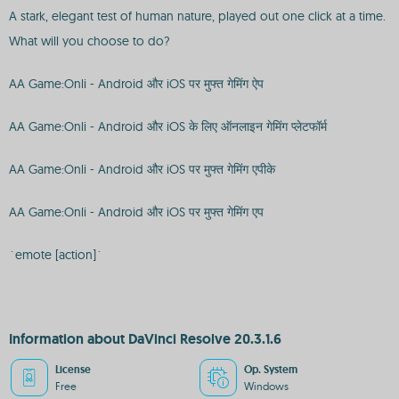
A stark, elegant test of human nature, played out one click at a time.
What will you choose to do?
AA Game:Onli - Android और iOS पर मुफ्त गेमिंग ऐप
AA Game:Onli - Android और iOS के लिए ऑनलाइन गेमिंग प्लेटफॉर्म
AA Game:Onli - Android और iOS पर मुफ्त गेमिंग एपीके
AA Game:Onli - Android और iOS पर मुफ्त गेमिंग एप
`emote [action]`
Information about DaVinci Resolve 20.3.1.6
License
Op. System
Free
Windows