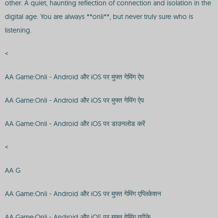
other. A quiet, haunting reflection of connection and isolation in the
digital age. You are always **onli**, but never truly sure who is
listening.
<
AA Game:Onli - Android और iOS पर मुफ्त गेमिंग ऐप
AA Game:Onli - Android और iOS पर मुफ्त गेमिंग ऐप
AA Game:Onli - Android और iOS पर डाउनलोड करें
<
AA G
AA Game:Onli - Android और iOS पर मुफ्त गेमिंग एप्लिकेशन
AA Game:Onli - Android और iOS पर मुफ्त गेमिंग एपीके