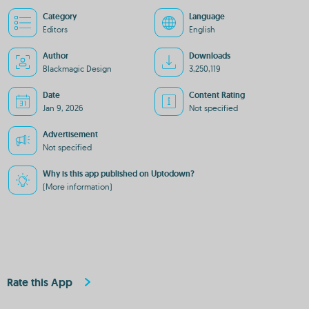
Category
Language
Editors
English
Author
Downloads
Blackmagic Design
3,250,119
Date
Content Rating
Jan 9, 2026
Not specified
Advertisement
Not specified
Why is this app published on Uptodown?
(More information)
Rate this App