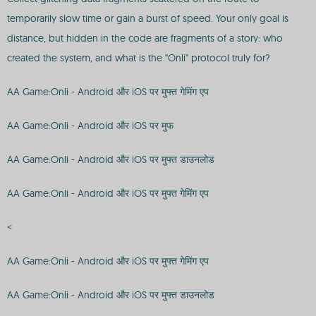
temporarily slow time or gain a burst of speed. Your only goal is
distance, but hidden in the code are fragments of a story: who
created the system, and what is the "Onli" protocol truly for?
AA Game:Onli - Android और iOS पर मुफ्त गेमिंग एप
AA Game:Onli - Android और iOS पर मुफ
AA Game:Onli - Android और iOS पर मुफ्त डाउनलोड
AA Game:Onli - Android और iOS पर मुफ्त गेमिंग एप
<
AA Game:Onli - Android और iOS पर मुफ्त गेमिंग एप
AA Game:Onli - Android और iOS पर मुफ्त डाउनलोड