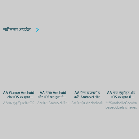
नवीनतम अपडेट
AA Game: Android
AA गेम्स: Android
AA गेम्स डाउनलोड
AA गेम्स एंड्रॉइड और
और iOS पर मुफ्त
और iOS पर मुफ्त गेमिंग
करें: Android और
iOS पर मुफ्त में
डाउनलोड और एक्सेस
ऐप
iOS के लिए मुफ्त एपीके
डाउनलोड करने के लिए
AAगेम्सएंड्रॉइडऔरiOSपरमुफ्तगेमिंगऐपAAगेम्सडाउनलोड:AndroidऔरiOSकेलिएमुफ्तगेमिंगऐपAAGam
AAगेम्स:AndroidऔरiOSकेलिएमुफ्तगेमिंगऐप्सAAगेम्स:AndroidऔरiOSपर
AAगेम्सऐप:AndroidऔरiOSपरमुफ्तगेमिंगकाआ
***SymbolicCombat:
गाइड
basedduelswherepos