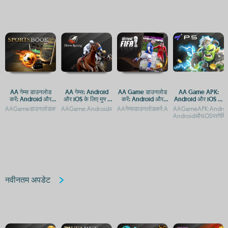
AA गेम्स डाउनलोड
AA गेम्स: Android
AA Game डाउनलोड
AA Game APK:
करें: Android और
और iOS के लिए मुफ्त
करें: Android और
Android और iOS पर
iOS के लिए मुफ्त गेमिंग
गेमिंग ऐप्स
iOS के लिए मुफ्त गेमिंग
डाउनलोड कैसे करें
AAGameडाउनलोडकरें:AndroidऔरiOSकेलिएमुफ्तगेमिंगऐपAAगेम्सएंड्रॉइडऔरiOSपरमुफ्तमेंखेलनेकेल
AAGame:AndroidऔरiOSपरमुफ्तडाउनलोडऔरएक्सेसगाइडAAGame:And
AAगेम्सडाउनलोडकरें:AndroidऔरiOSपरमुफ्तगेम
AAGameAPK:Android
ऐप
एप
AndroidऔरiOSपरगेमि
नवीनतम अपडेट