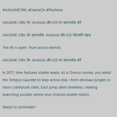
#AAGAMEOffic #GameOn #PlayNow
AAGAME Offic ऐप: Android और iOS पर डाउनलोड करें
AAGAME Offic ऐप डाउनलोड: Android और iOS प्लेटफ़ॉर्म गाइड
The rift is open. Hunt across eternity.
AAGAME Offic ऐप: Android और iOS पर डाउनलोड करें
In 2077, time fractures shatter reality. As a Chrono Hunter, you wield
the Tempus Gauntlet to leap across eras—from dinosaur jungles to
neon cyberpunk cities. Each jump alters timelines, creating
branching puzzles where your choices rewrite history.
Ready to dominate?