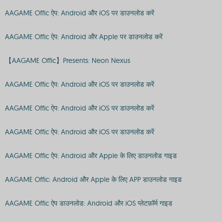
AAGAME Offic ऐप: Android और iOS पर डाउनलोड करें
AAGAME Offic ऐप: Android और Apple पर डाउनलोड करें
【AAGAME Offic】Presents: Neon Nexus
AAGAME Offic ऐप: Android और iOS पर डाउनलोड करें
AAGAME Offic ऐप: Android और iOS पर डाउनलोड करें
AAGAME Offic ऐप: Android और iOS पर डाउनलोड करें
AAGAME Offic ऐप: Android और Apple के लिए डाउनलोड गाइड
AAGAME Offic: Android और Apple के लिए APP डाउनलोड गाइड
AAGAME Offic ऐप डाउनलोड: Android और iOS प्लेटफ़ॉर्म गाइड