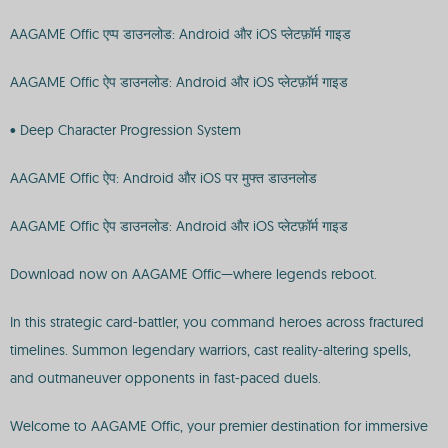
AAGAME Offic एप्प डाउनलोड: Android और iOS प्लेटफ़ॉर्म गाइड
AAGAME Offic ऐप डाउनलोड: Android और iOS प्लेटफ़ॉर्म गाइड
• Deep Character Progression System
AAGAME Offic ऐप: Android और iOS पर मुफ्त डाउनलोड
AAGAME Offic ऐप डाउनलोड: Android और iOS प्लेटफ़ॉर्म गाइड
Download now on AAGAME Offic—where legends reboot.
In this strategic card-battler, you command heroes across fractured
timelines. Summon legendary warriors, cast reality-altering spells,
and outmaneuver opponents in fast-paced duels.
Welcome to AAGAME Offic, your premier destination for immersive