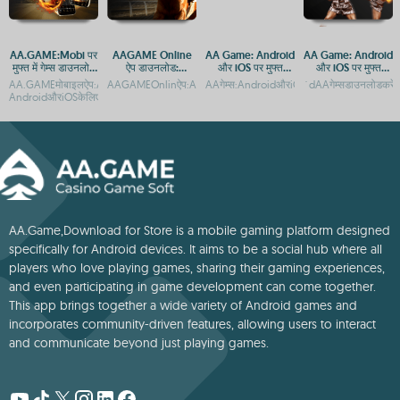
AA.GAME:Mobi पर
AAGAME Online
AA Game: Android
AA Game: Android
मुफ्त में गेम्स डाउनलोड
ऐप डाउनलोड:
और iOS पर मुफ्त
और iOS पर मुफ्त
करें - Android और
Android और iOS
डाउनलोड और प्ले
डाउनलोड और एक्सेस
AA.GAMEमोबाइलऐप:AndroidऔरiOSपरएक्सेसकरेंAA.GAME:Mobi-
AAGAMEOnlinऐप:AndroidऔरAppleपरएक्सेसकरेंAAGAMEOnlin:And
AAगेम्स:AndroidऔरiOSकेलिएमुफ्तगेमिंगऐपAAगेम्
`dAAगेम्सडाउनलोडकरें:
iOS के लिए एक्सेस
प्लेटफ़ॉर्म गाइड
गाइड
AndroidऔरiOSकेलिएऐपडाउनलोडकरेंAA.GA
AA.Game,Download for Store is a mobile gaming platform designed
specifically for Android devices. It aims to be a social hub where all
players who love playing games, sharing their gaming experiences,
and even participating in game development can come together.
This app brings together a wide variety of Android games and
incorporates community-driven features, allowing users to interact
and communicate beyond just playing games.