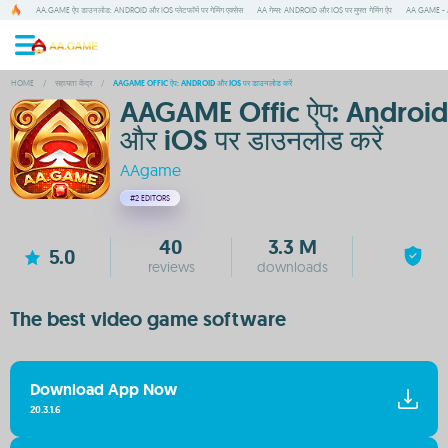
AA.GAME ऐप डाउनलोड: ANDROID और IOS प्लेटफॉर्म पर गेमिंग एक्सेस
AA गेम्स: ANDROID और IOS पर मुफ्त गेमिंग ऐप
AA GAME - A
HOME
/
सहायता केंद्र
/
AAGAME OFFIC ऐप: ANDROID और IOS पर डाउनलोड करें
AAGAME Offic ऐप: Android
और iOS पर डाउनलोड करें
AAgame
#2
EDITORS
40
3.3 M
5.0
reviews
downloads
The best video game software
Download App Now
20.3.1.6