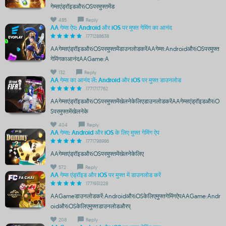
गेम्सएंड्रॉइडऔरiOSपरमुफ्तमेंड
485
Reply
AA गेम्स ऐप: Android और iOS पर मुफ्त गेमिंग का आनंद
1771288638
AAगेम्सएंड्रॉइडऔरiOSपरमुफ्तमेंडाउनलोडकरेंAAगेम्स:AndroidऔरiOSपरमुफ्त
गेमिंगकाआनंदAAGame:A
132
Reply
AA गेम्स का आनंद लें: Android और iOS पर मुफ्त डाउनलोड
1771717762
AAगेम्सएंड्रॉइडऔरiOSपरमुफ्तमेंखेलनेकेलिएडाउनलोडकरेंAAगेम्सएंड्रॉइडऔरiO
Sपरमुफ्तमेंखेलनेके
404
Reply
AA गेम्स: Android और iOS के लिए मुफ्त गेमिंग ऐप
1771798986
AAगेम्सएंड्रॉइडऔरiOSपरमुफ्तमेंखेलनेकेलिए
572
Reply
AA गेम्स एंड्रॉइड और iOS पर मुफ्त में डाउनलोड करें
1771931228
AAGameडाउनलोडकरें:AndroidऔरiOSकेलिएमुफ्तगेमिंगऐपAAGame:Andr
oidऔरiOSकेलिएमुफ्तडाउनलोडऔरप्
208
Reply