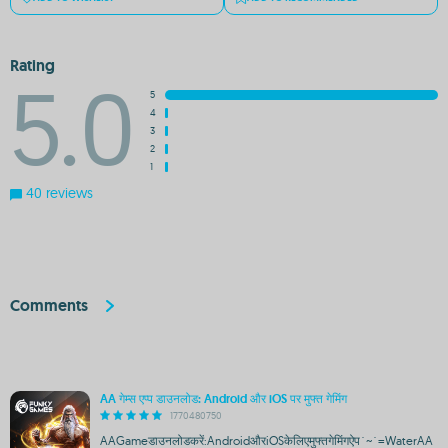
Rating
5.0
5
4
3
2
1
40 reviews
Comments
AA गेम्स एप्प डाउनलोड: Android और iOS पर मुफ्त गेमिंग
1770480750
AAGameडाउनलोडकरें:AndroidऔरiOSकेलिएमुफ्तगेमिंगऐप`~`=WaterAA