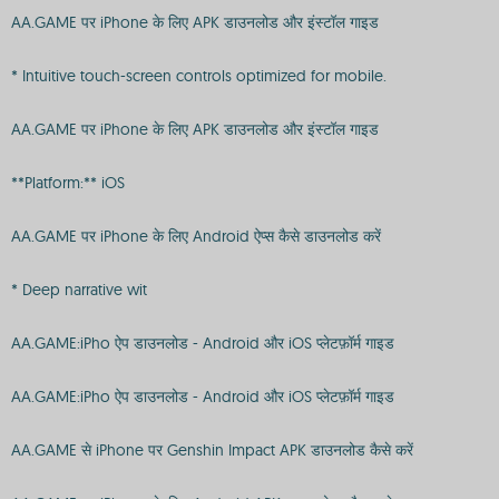
AA.GAME पर iPhone के लिए APK डाउनलोड और इंस्टॉल गाइड
* Intuitive touch-screen controls optimized for mobile.
AA.GAME पर iPhone के लिए APK डाउनलोड और इंस्टॉल गाइड
**Platform:** iOS
AA.GAME पर iPhone के लिए Android ऐप्स कैसे डाउनलोड करें
* Deep narrative wit
AA.GAME:iPho ऐप डाउनलोड - Android और iOS प्लेटफ़ॉर्म गाइड
AA.GAME:iPho ऐप डाउनलोड - Android और iOS प्लेटफ़ॉर्म गाइड
AA.GAME से iPhone पर Genshin Impact APK डाउनलोड कैसे करें