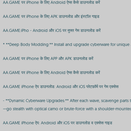
AA.GAME पर iPhone के लिए Android ऐप्स कैसे डाउनलोड करें
AA.GAME पर iPhone के लिए APK डाउनलोड और इंस्टॉल गाइड
AA.GAME:iPho - Android और iOS पर मुफ्त गेम डाउनलोड करें
* **Deep Body Modding:** Install and upgrade cyberware for unique abi
AA.GAME पर iPhone के लिए APP और APK डाउनलोड करें
AA.GAME पर iPhone के लिए Android ऐप्स कैसे डाउनलोड करें
AA.GAME iPhone ऐप डाउनलोड: Android और iOS प्लेटफ़ॉर्म पर गेम एक्सेस
- **Dynamic Cyberware Upgrades:** After each wave, scavenge parts to m
—go stealth with optical camo or brute-force with a shoulder-mounted
AA.GAME iPhone ऐप: Android और iOS पर डाउनलोड व एक्सेस गाइड