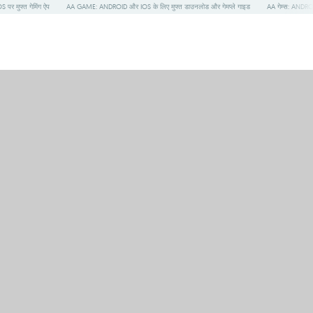
S पर मुफ्त गेमिंग ऐप
AA GAME: ANDROID और IOS के लिए मुफ्त डाउनलोड और गेमप्ले गाइड
AA गेम्स: ANDROI