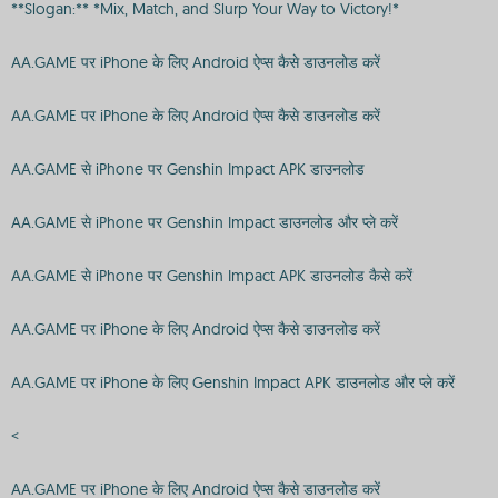
**Slogan:** *Mix, Match, and Slurp Your Way to Victory!*
AA.GAME पर iPhone के लिए Android ऐप्स कैसे डाउनलोड करें
AA.GAME पर iPhone के लिए Android ऐप्स कैसे डाउनलोड करें
AA.GAME से iPhone पर Genshin Impact APK डाउनलोड
AA.GAME से iPhone पर Genshin Impact डाउनलोड और प्ले करें
AA.GAME से iPhone पर Genshin Impact APK डाउनलोड कैसे करें
AA.GAME पर iPhone के लिए Android ऐप्स कैसे डाउनलोड करें
AA.GAME पर iPhone के लिए Genshin Impact APK डाउनलोड और प्ले करें
<
AA.GAME पर iPhone के लिए Android ऐप्स कैसे डाउनलोड करें