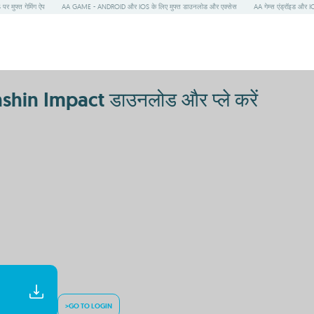
 मुफ्त गेमिंग ऐप
AA GAME - ANDROID और IOS के लिए मुफ्त डाउनलोड और एक्सेस
AA गेम्स एंड्रॉइड और IO
in Impact डाउनलोड और प्ले करें
>GO TO LOGIN