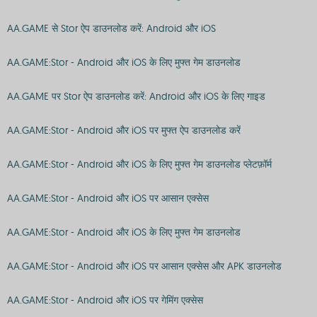
AA.GAME से Stor ऐप डाउनलोड करें: Android और iOS
AA.GAME:Stor - Android और iOS के लिए मुफ्त गेम डाउनलोड
AA.GAME पर Stor ऐप डाउनलोड करें: Android और iOS के लिए गाइड
AA.GAME:Stor - Android और iOS पर मुफ्त ऐप डाउनलोड करें
AA.GAME:Stor - Android और iOS के लिए मुफ्त गेम डाउनलोड प्लेटफ़ॉर्म
AA.GAME:Stor - Android और iOS पर आसान एक्सेस
AA.GAME:Stor - Android और iOS के लिए मुफ्त गेम डाउनलोड
AA.GAME:Stor - Android और iOS पर आसान एक्सेस और APK डाउनलोड
AA.GAME:Stor - Android और iOS पर गेमिंग एक्सेस