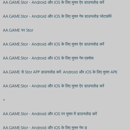
AA.GAME:Stor - Android और iOS के लिए मुफ्त ऐप डाउनलोड करें
AA.GAME:Stor - Android और iOS के लिए मुफ्त गेम डाउनलोड प्लेटफ़ॉर्म
AA.GAME पर Stor
AA.GAME:Stor - Android और iOS के लिए मुफ्त ऐप डाउनलोड करें
AA.GAME:Stor - Android और iOS के लिए मुफ्त गेम एक्सेस
AA.GAME से Stor APP डाउनलोड करें: Android और iOS के लिए मुफ्त APK
AA.GAME:Stor - Android और iOS के लिए मुफ्त ऐप डाउनलोड करें
<
AA.GAME:Stor - Android और iOS पर मुफ्त में डाउनलोड करें
AA.GAME:Stor - Android और iOS के लिए मुफ्त गेम ड