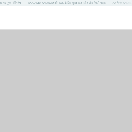
S पर मुफ्त गेमिंग ऐप
AA GAME: ANDROID और IOS के लिए मुफ्त डाउनलोड और गेमप्ले गाइड
AA गेम्स: ANDROI