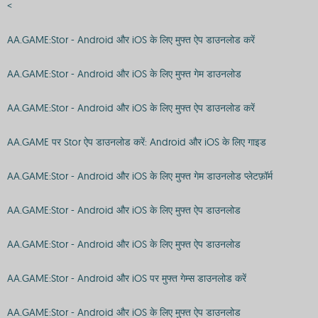
<
AA.GAME:Stor - Android और iOS के लिए मुफ्त ऐप डाउनलोड करें
AA.GAME:Stor - Android और iOS के लिए मुफ्त गेम डाउनलोड
AA.GAME:Stor - Android और iOS के लिए मुफ्त ऐप डाउनलोड करें
AA.GAME पर Stor ऐप डाउनलोड करें: Android और iOS के लिए गाइड
AA.GAME:Stor - Android और iOS के लिए मुफ्त गेम डाउनलोड प्लेटफ़ॉर्म
AA.GAME:Stor - Android और iOS के लिए मुफ्त ऐप डाउनलोड
AA.GAME:Stor - Android और iOS के लिए मुफ्त ऐप डाउनलोड
AA.GAME:Stor - Android और iOS पर मुफ्त गेम्स डाउनलोड करें
AA.GAME:Stor - Android और iOS के लिए मुफ्त ऐप डाउनलोड