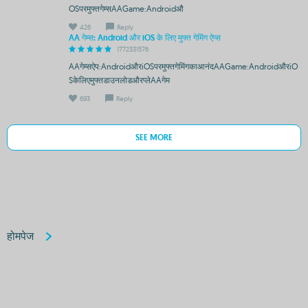
OSपरमुफ्तगेम्सAAGame:Androidऔ
426
Reply
AA गेम्स: Android और iOS के लिए मुफ्त गेमिंग ऐप्स
1772331576
AAगेम्सऐप:AndroidऔरiOSपरमुफ्तगेमिंगकाआनंदAAGame:AndroidऔरiO
Sकेलिएमुफ्तडाउनलोडऔरप्लेAAगेम
693
Reply
SEE MORE
होमपेज