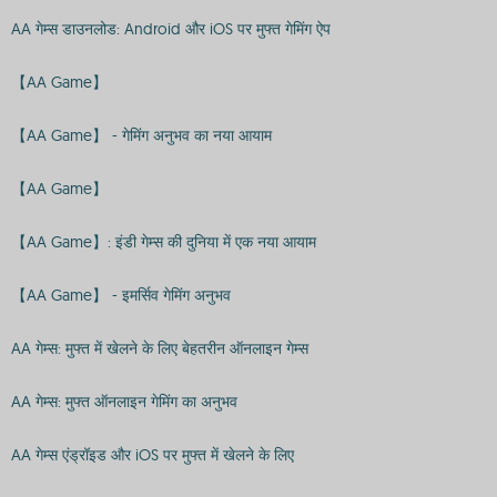
AA गेम्स डाउनलोड: Android और iOS पर मुफ्त गेमिंग ऐप
【AA Game】
【AA Game】 - गेमिंग अनुभव का नया आयाम
【AA Game】
【AA Game】: इंडी गेम्स की दुनिया में एक नया आयाम
【AA Game】 - इमर्सिव गेमिंग अनुभव
AA गेम्स: मुफ्त में खेलने के लिए बेहतरीन ऑनलाइन गेम्स
AA गेम्स: मुफ्त ऑनलाइन गेमिंग का अनुभव
AA गेम्स एंड्रॉइड और iOS पर मुफ्त में खेलने के लिए