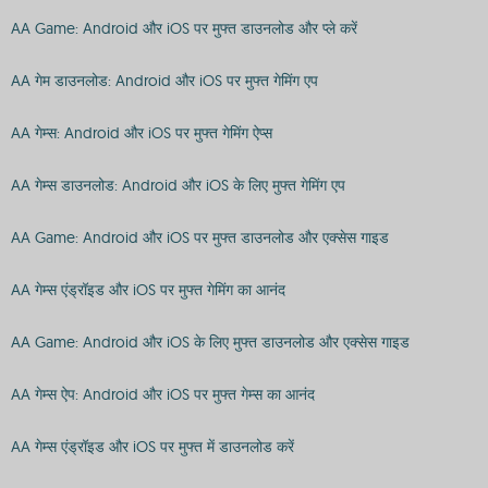
AA Game: Android और iOS पर मुफ्त डाउनलोड और प्ले करें
AA गेम डाउनलोड: Android और iOS पर मुफ्त गेमिंग एप
AA गेम्स: Android और iOS पर मुफ्त गेमिंग ऐप्स
AA गेम्स डाउनलोड: Android और iOS के लिए मुफ्त गेमिंग एप
AA Game: Android और iOS पर मुफ्त डाउनलोड और एक्सेस गाइड
AA गेम्स एंड्रॉइड और iOS पर मुफ्त गेमिंग का आनंद
AA Game: Android और iOS के लिए मुफ्त डाउनलोड और एक्सेस गाइड
AA गेम्स ऐप: Android और iOS पर मुफ्त गेम्स का आनंद
AA गेम्स एंड्रॉइड और iOS पर मुफ्त में डाउनलोड करें