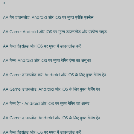
<
AA गेम डाउनलोड: Android और iOS पर मुफ्त एपीके एक्सेस
AA Game: Android और iOS पर मुफ्त डाउनलोड और एक्सेस गाइड
AA गेम्स एंड्रॉइड और iOS पर मुफ्त में डाउनलोड करें
AA गेम्स: Android और iOS पर मुफ्त गेमिंग ऐप्स का अनुभव
AA Game डाउनलोड करें: Android और iOS के लिए मुफ्त गेमिंग ऐप
AA Game डाउनलोड: Android और iOS के लिए मुफ्त गेमिंग ऐप
AA गेम्स ऐप - Android और iOS पर मुफ्त गेमिंग का आनंद
AA Game डाउनलोड: Android और iOS के लिए मुफ्त गेमिंग ऐप
AA गेम्स एंड्रॉइड और iOS पर मुफ्त में डाउनलोड करें