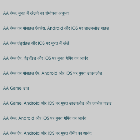
AA गेम्स: मुफ्त में खेलने का रोमांचक अनुभव
AA गेम्स का मोबाइल ऐक्सेस: Android और iOS पर डाउनलोड गाइड
AA गेम्स एंड्रॉइड और iOS पर मुफ्त में खेलें
AA गेम्स ऐप: एंड्रॉइड और iOS पर मुफ्त गेमिंग का आनंद
AA गेम्स का मोबाइल ऐप: Android और iOS पर मुफ्त डाउनलोड
AA Game डाउ
AA Game: Android और iOS पर मुफ्त डाउनलोड और एक्सेस गाइड
AA गेम्स: Android और iOS पर मुफ्त गेमिंग का आनंद
AA गेम्स ऐप: Android और iOS पर मुफ्त गेमिंग का आनंद