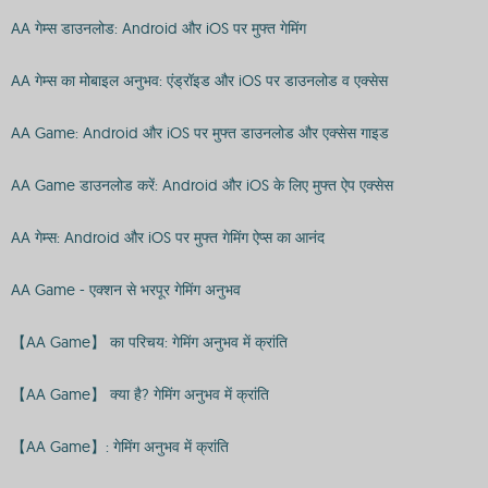
AA गेम्स डाउनलोड: Android और iOS पर मुफ्त गेमिंग
AA गेम्स का मोबाइल अनुभव: एंड्रॉइड और iOS पर डाउनलोड व एक्सेस
AA Game: Android और iOS पर मुफ्त डाउनलोड और एक्सेस गाइड
AA Game डाउनलोड करें: Android और iOS के लिए मुफ्त ऐप एक्सेस
AA गेम्स: Android और iOS पर मुफ्त गेमिंग ऐप्स का आनंद
AA Game - एक्शन से भरपूर गेमिंग अनुभव
【AA Game】 का परिचय: गेमिंग अनुभव में क्रांति
【AA Game】 क्या है? गेमिंग अनुभव में क्रांति
【AA Game】: गेमिंग अनुभव में क्रांति