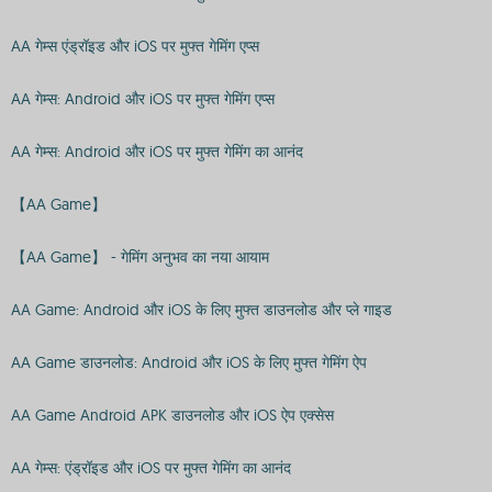
AA गेम्स एंड्रॉइड और iOS पर मुफ्त गेमिंग एप्स
AA गेम्स: Android और iOS पर मुफ्त गेमिंग एप्स
AA गेम्स: Android और iOS पर मुफ्त गेमिंग का आनंद
【AA Game】
【AA Game】 - गेमिंग अनुभव का नया आयाम
AA Game: Android और iOS के लिए मुफ्त डाउनलोड और प्ले गाइड
AA Game डाउनलोड: Android और iOS के लिए मुफ्त गेमिंग ऐप
AA Game Android APK डाउनलोड और iOS ऐप एक्सेस
AA गेम्स: एंड्रॉइड और iOS पर मुफ्त गेमिंग का आनंद