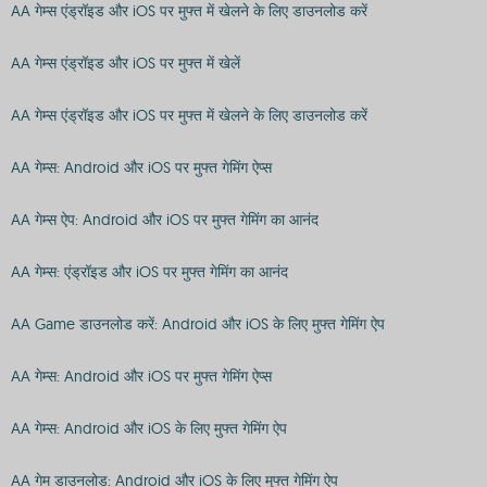
AA गेम्स एंड्रॉइड और iOS पर मुफ्त में खेलने के लिए डाउनलोड करें
AA गेम्स एंड्रॉइड और iOS पर मुफ्त में खेलें
AA गेम्स एंड्रॉइड और iOS पर मुफ्त में खेलने के लिए डाउनलोड करें
AA गेम्स: Android और iOS पर मुफ्त गेमिंग ऐप्स
AA गेम्स ऐप: Android और iOS पर मुफ्त गेमिंग का आनंद
AA गेम्स: एंड्रॉइड और iOS पर मुफ्त गेमिंग का आनंद
AA Game डाउनलोड करें: Android और iOS के लिए मुफ्त गेमिंग ऐप
AA गेम्स: Android और iOS पर मुफ्त गेमिंग ऐप्स
AA गेम्स: Android और iOS के लिए मुफ्त गेमिंग ऐप
AA गेम डाउनलोड: Android और iOS के लिए मुफ्त गेमिंग ऐप