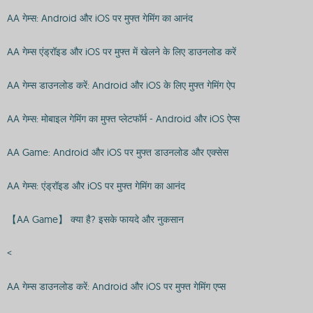
AA गेम्स: Android और iOS पर मुफ्त गेमिंग का आनंद
AA गेम्स एंड्रॉइड और iOS पर मुफ्त में खेलने के लिए डाउनलोड करें
AA गेम्स डाउनलोड करें: Android और iOS के लिए मुफ्त गेमिंग ऐप
AA गेम्स: मोबाइल गेमिंग का मुफ्त प्लेटफॉर्म - Android और iOS ऐप्स
AA Game: Android और iOS पर मुफ्त डाउनलोड और एक्सेस
AA गेम्स: एंड्रॉइड और iOS पर मुफ्त गेमिंग का आनंद
【AA Game】 क्या है? इसके फायदे और नुकसान
<
AA गेम्स डाउनलोड करें: Android और iOS पर मुफ्त गेमिंग एप्स