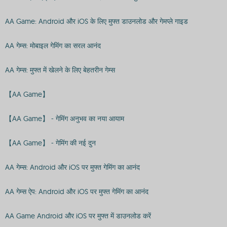
AA Game: Android और iOS के लिए मुफ्त डाउनलोड और गेमप्ले गाइड
AA गेम्स: मोबाइल गेमिंग का सरल आनंद
AA गेम्स: मुफ्त में खेलने के लिए बेहतरीन गेम्स
【AA Game】
【AA Game】 - गेमिंग अनुभव का नया आयाम
【AA Game】 - गेमिंग की नई दुन
AA गेम्स: Android और iOS पर मुफ्त गेमिंग का आनंद
AA गेम्स ऐप: Android और iOS पर मुफ्त गेमिंग का आनंद
AA Game Android और iOS पर मुफ्त में डाउनलोड करें