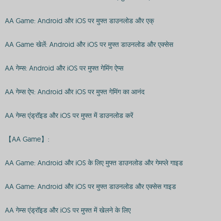
AA Game: Android और iOS पर मुफ्त डाउनलोड और एक्
AA Game खेलें: Android और iOS पर मुफ्त डाउनलोड और एक्सेस
AA गेम्स: Android और iOS पर मुफ्त गेमिंग ऐप्स
AA गेम्स ऐप: Android और iOS पर मुफ्त गेमिंग का आनंद
AA गेम्स एंड्रॉइड और iOS पर मुफ्त में डाउनलोड करें
【AA Game】:
AA Game: Android और iOS के लिए मुफ्त डाउनलोड और गेमप्ले गाइड
AA Game: Android और iOS पर मुफ्त डाउनलोड और एक्सेस गाइड
AA गेम्स एंड्रॉइड और iOS पर मुफ्त में खेलने के लिए