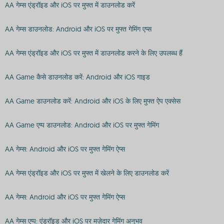
AA गेम्स एंड्रॉइड और iOS पर मुफ्त में डाउनलोड करें
AA गेम्स डाउनलोड: Android और iOS पर मुफ्त गेमिंग एप्स
AA गेम्स एंड्रॉइड और iOS पर मुफ्त में डाउनलोड करने के लिए उपलब्ध हैं
AA Game कैसे डाउनलोड करें: Android और iOS गाइड
AA Game डाउनलोड करें: Android और iOS के लिए मुफ्त ऐप एक्सेस
AA Game एप्प डाउनलोड: Android और iOS पर मुफ्त गेमिंग
AA गेम्स: Android और iOS पर मुफ्त गेमिंग ऐप्स
AA गेम्स एंड्रॉइड और iOS पर मुफ्त में खेलने के लिए डाउनलोड करें
AA गेम्स: Android और iOS पर मुफ्त गेमिंग ऐप्स
AA गेम्स एप्प: एंड्रॉइड और iOS पर मज़ेदार गेमिंग अनुभव