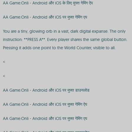
AA Game:Onli - Android और iOS के लिए मुफ्त गेमिंग ऐप
AA Game:Onli - Android और iOS पर मुफ्त गेमिंग एप
You are a tiny, glowing orb in a vast, dark digital expanse. The only
instruction: **PRESS A**. Every player shares the same global button.
Pressing it adds one point to the World Counter, visible to all.
<
<
AA Game:Onli - Android और iOS पर मुफ्त डाउनलोड
AA Game:Onli - Android और iOS पर मुफ्त गेमिंग ऐप
AA Game:Onli - Android और iOS पर मुफ्त गेमिंग एप