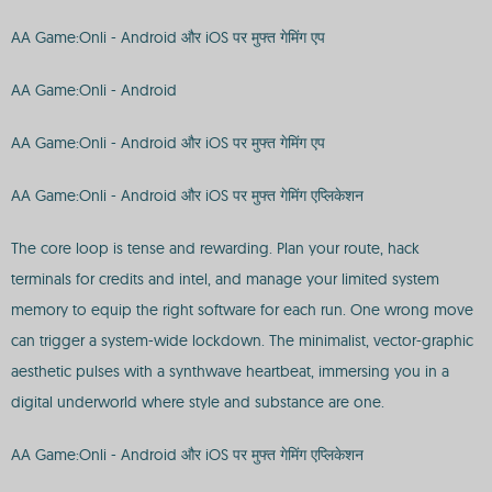
AA Game:Onli - Android और iOS पर मुफ्त गेमिंग एप
AA Game:Onli - Android
AA Game:Onli - Android और iOS पर मुफ्त गेमिंग एप
AA Game:Onli - Android और iOS पर मुफ्त गेमिंग एप्लिकेशन
The core loop is tense and rewarding. Plan your route, hack
terminals for credits and intel, and manage your limited system
memory to equip the right software for each run. One wrong move
can trigger a system-wide lockdown. The minimalist, vector-graphic
aesthetic pulses with a synthwave heartbeat, immersing you in a
digital underworld where style and substance are one.
AA Game:Onli - Android और iOS पर मुफ्त गेमिंग एप्लिकेशन