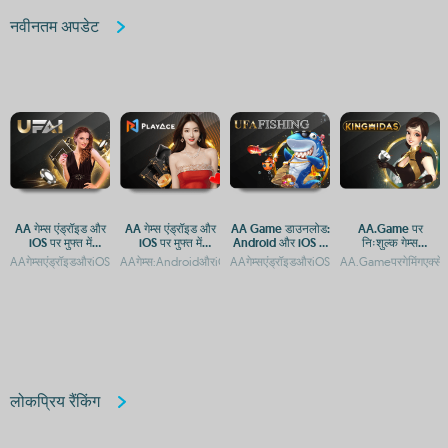
नवीनतम अपडेट
AA गेम्स एंड्रॉइड और
AA गेम्स एंड्रॉइड और
AA Game डाउनलोड:
AA.Game पर
iOS पर मुफ्त में
iOS पर मुफ्त में
Android और iOS के
निःशुल्क गेम्स
डाउनलोड करें
डाउनलोड करने के लिए
लिए मुफ्त गेमिंग एप
डाउनलोड करें -
AAगेम्सएंड्रॉइडऔरiOSपरमुफ्तमेंखेलनेकेलिएडाउनलोडकरेंAAGameएप्लिकेशनडाउनलोडऔरइंस्टॉलेशन
AAगेम्स:AndroidऔरiOSकेलिएमुफ्तगेमिंगएप्सAAगेम्स:AndroidऔरiOSकेलि
AAगेम्सएंड्रॉइडऔरiOSपरमुफ्तमेंडाउनलोडकरन
AA.Gameपरगेमिंगएक्स
उपलब्ध हैं
Android और iOS के
लिए एक्सेस
लोकप्रिय रैंकिंग