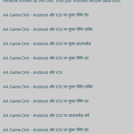
network known as the Grid. Your job: infiltrate secure data-forts,
AA Game:Onli - Android और iOS पर मुफ्त गेमिंग ऐप
AA Game:Onli - Android और iOS पर मुफ्त गेमिंग एपीके
AA Game:Onli - Android और iOS पर मुफ्त डाउनलोड
AA Game:Onli - Android और iOS पर मुफ्त गेमिंग एप
AA Game:Onli - Android और iOS
AA Game:Onli - Android और iOS पर मुफ्त गेमिंग एपीके
AA Game:Onli - Android और iOS पर मुफ्त गेमिंग एप
AA Game:Onli - Android और iOS पर डाउनलोड करें
AA Game:Onli - Android और iOS पर मुफ्त गेमिंग ऐप