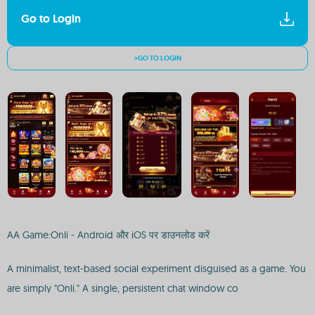
Go to Login
>GO TO LOGIN
AA Game:Onli - Android और iOS पर डाउनलोड करें
A minimalist, text-based social experiment disguised as a game. You
are simply "Onli." A single, persistent chat window co