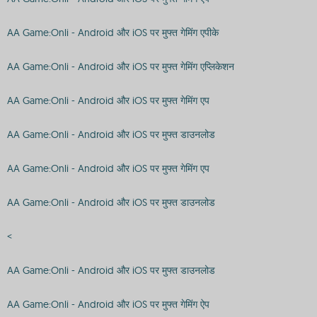
AA Game:Onli - Android और iOS पर मुफ्त गेमिंग एपीके
AA Game:Onli - Android और iOS पर मुफ्त गेमिंग एप्लिकेशन
AA Game:Onli - Android और iOS पर मुफ्त गेमिंग एप
AA Game:Onli - Android और iOS पर मुफ्त डाउनलोड
AA Game:Onli - Android और iOS पर मुफ्त गेमिंग एप
AA Game:Onli - Android और iOS पर मुफ्त डाउनलोड
<
AA Game:Onli - Android और iOS पर मुफ्त डाउनलोड
AA Game:Onli - Android और iOS पर मुफ्त गेमिंग ऐप