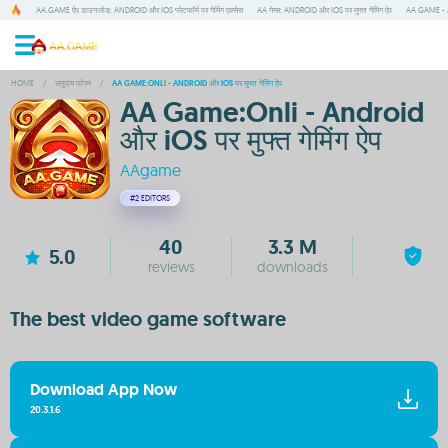
AA.GAME ऐप डाउनलोड: ANDROID और IOS प्लेटफॉर्म पर गेमिंग एक्सेस
AA गेम्स: ANDROID और IOS पर मुफ्त गेमिंग ऐप
AA GAME - A
HOME
/
समुदाय फोरम
/
AA GAME:ONLI - ANDROID और IOS पर मुफ्त गेमिंग ऐप
AA Game:Onli - Android
और iOS पर मुफ्त गेमिंग ऐप
AAgame
#2
EDITORS
40
3.3 M
5.0
reviews
downloads
The best video game software
Download App Now
20.3.1.6