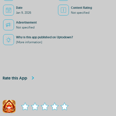
Date
Content Rating
Jan 9, 2026
Not specified
Advertisement
Not specified
Why is this app published on Uptodown?
(More information)
Rate this App