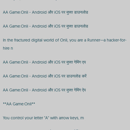
AA Game:Onli - Android और iOS पर मुफ्त डाउनलोड
AA Game:Onli - Android और iOS पर मुफ्त डाउनलोड
In the fractured digital world of Onli, you are a Runner—a hacker-for-
hire n
AA Game:Onli - Android और iOS पर मुफ्त गेमिंग एप
AA Game:Onli - Android और iOS पर डाउनलोड करें
AA Game:Onli - Android और iOS पर मुफ्त गेमिंग ऐप
**AA Game:Onli**
You control your letter "A" with arrow keys, m