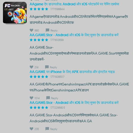
AAgame ऐप डाउनलोड: Android और iOS प्लेटफ़ॉर्म पर गेमिंग एक्सेस
1771598844
AAgameऐपडाउनलोड:AndroidऔरiOSप्लेटफ़ॉर्मपरगेमिंगएक्सेसAAgameऐप
डाउनलोड:AndroidऔरiOSप्लेटफ़
980
Reply
AA.GAME:Stor - Android और iOS के लिए मुफ्त ऐप डाउनलोड करें
1771612699
AA.GAME:Stor-
AndroidऔरiOSपरमुफ्तऐप्सऔरगेम्सडाउनलोडकरेंAA.GAME:Storपरमुफ्तमेंडा
उनलोडकरें-
214
Reply
AA.GAME पर iPhone के लिए APK डाउनलोड और इंस्टॉल गाइड
1771928507
AA.GAMEसेiPhoneपरGenshinImpactAPKडाउनलोडकैसेकरेंAA.GAME
परiPhoneकेलिएGenshinImpactAPKडाउन
1014
Reply
AA.GAME:Stor - Android और iOS के लिए मुफ्त ऐप डाउनलोड करें
1772296805
AA.GAME:Stor-AndroidऔरiOSपरगेमिंगएक्सेसAA.GAME:Stor-
AndroidऔरiOSकेलिएमुफ्तऐपडाउनलोडAA.GA
235
Reply