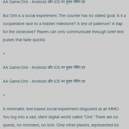
AA Game:Onli - Android और iOS पर मुफ्त गेमिंग एप
But Onli is a social experiment. The counter has no stated goal. Is it a
cooperative race to a hidden milestone? A test of patience? A trap
for the obsessive? Players can only communicate through brief text
pulses that fade quickly.
<
AA Game:Onli - Android और iOS पर मुफ्त गेमिंग एप
AA Game:Onli - Android और iOS पर मुफ्त गेमिंग एप
<
A minimalist, text-based social experiment disguised as an MMO.
You log into a vast, silent digital world called "Onli." There are no
quests, no monsters, no loot. Only other players, represented by