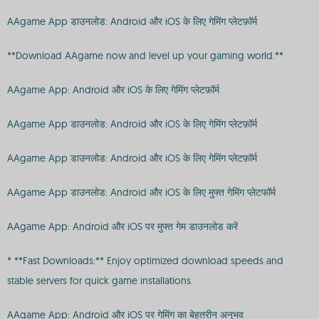
AAgame App डाउनलोड: Android और iOS के लिए गेमिंग प्लेटफ़ॉर्म
**Download AAgame now and level up your gaming world.**
AAgame App: Android और iOS के लिए गेमिंग प्लेटफ़ॉर्म
AAgame App डाउनलोड: Android और iOS के लिए गेमिंग प्लेटफ़ॉर्म
AAgame App डाउनलोड: Android और iOS के लिए गेमिंग प्लेटफ़ॉर्म
AAgame App डाउनलोड: Android और iOS के लिए मुफ्त गेमिंग प्लेटफॉर्म
AAgame App: Android और iOS पर मुफ्त गेम डाउनलोड करें
* **Fast Downloads:** Enjoy optimized download speeds and
stable servers for quick game installations.
AAgame App: Android और iOS पर गेमिंग का बेहतरीन अनुभव