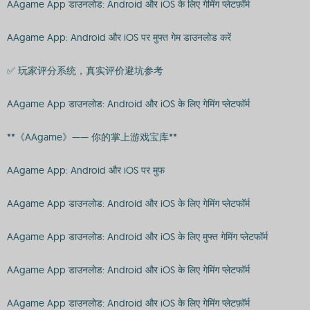
AAgame App डाउनलोड: Android और iOS के लिए गेमिंग प्लेटफ़ॉर्म
AAgame App: Android और iOS पर मुफ्त गेम डाउनलोड करें
✅ 玩家评分系统，真实评价避坑参考
AAgame App डाउनलोड: Android और iOS के लिए गेमिंग प्लेटफॉर्म
**《AAgame》—— 你的掌上游戏宝库**
AAgame App: Android और iOS पर मुफ
AAgame App डाउनलोड: Android और iOS के लिए गेमिंग प्लेटफॉर्म
AAgame App डाउनलोड: Android और iOS के लिए मुफ्त गेमिंग प्लेटफॉर्म
AAgame App डाउनलोड: Android और iOS के लिए गेमिंग प्लेटफॉर्म
AAgame App डाउनलोड: Android और iOS के लिए गेमिंग प्लेटफ़ॉर्म