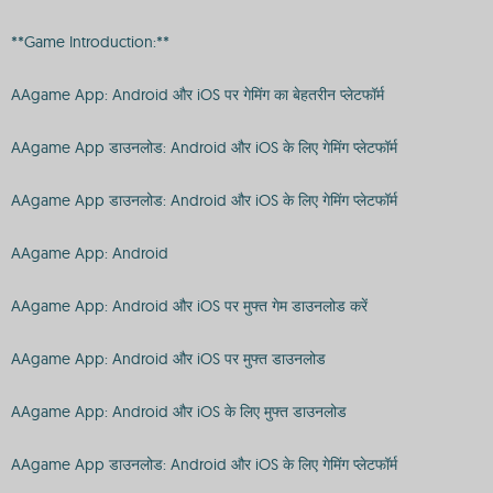
**Game Introduction:**
AAgame App: Android और iOS पर गेमिंग का बेहतरीन प्लेटफॉर्म
AAgame App डाउनलोड: Android और iOS के लिए गेमिंग प्लेटफॉर्म
AAgame App डाउनलोड: Android और iOS के लिए गेमिंग प्लेटफॉर्म
AAgame App: Android
AAgame App: Android और iOS पर मुफ्त गेम डाउनलोड करें
AAgame App: Android और iOS पर मुफ्त डाउनलोड
AAgame App: Android और iOS के लिए मुफ्त डाउनलोड
AAgame App डाउनलोड: Android और iOS के लिए गेमिंग प्लेटफॉर्म