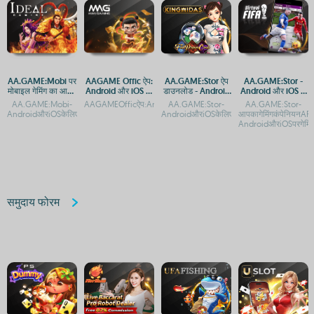
AA.GAME:Mobi पर
AAGAME Offic ऐप:
AA.GAME:Stor ऐप
AA.GAME:Stor -
मोबाइल गेमिंग का आनंद
Android और iOS पर
डाउनलोड - Android
Android और iOS के
लें - Android और
डाउनलोड गाइड
और iOS प्लेटफ़ॉर्म पर
लिए मुफ्त ऐप डाउनलोड
AA.GAME:Mobi-
AAGAMEOfficऐप:AndroidऔरAppleपरडाउनलोडकरेंAAGAMEOfficऐ
AA.GAME:Stor-
AA.GAME:Stor-
iOS के लिए एक्सेस
एक्सेस
करें
AndroidऔरiOSकेलिएआसानएक्सेसऔरAPKडाउनलोडAA.GAME:Mobiपरमोबाइलगेमिंगकाआनंदलें-
AndroidऔरiOSकेलिएऐप्सऔरAPKडाउनलोडकरें
आपकागेमिंगकंपेनियनA
AndroidऔरiOSपरगेमिं
समुदाय फोरम