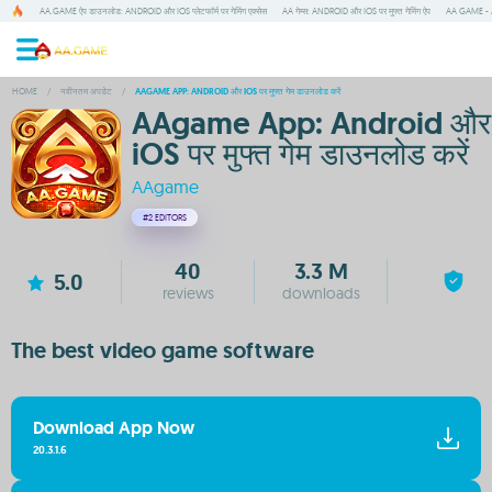
AA.GAME ऐप डाउनलोड: ANDROID और IOS प्लेटफॉर्म पर गेमिंग एक्सेस
AA गेम्स: ANDROID और IOS पर मुफ्त गेमिंग ऐप
AA GAME - A
HOME
/
नवीनतम अपडेट
/
AAGAME APP: ANDROID और IOS पर मुफ्त गेम डाउनलोड करें
AAgame App: Android और
iOS पर मुफ्त गेम डाउनलोड करें
AAgame
#2
EDITORS
40
3.3 M
5.0
reviews
downloads
The best video game software
Download App Now
20.3.1.6