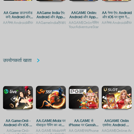
AA Game डाउनलोड
AAGame India ऐप:
AAGAME Onlin:
AA गेम्स ऐप: Android
करें: Android और
Android और Apple
Android और Apple
और iOS पर मुफ्त गेमिंग
iOS के लिए मुफ्त गेमिंग
पर मनोरंजन का नया
प्लेटफ़ॉर्म पर एक्सेस करें
का आनंद
AAगेम्स:AndroidऔरiOSपरमुफ्तगेमिंगकाआनंदAAगेम्सएंड्रॉइडऔरiOSपरमुफ्तमेंखेलनेकेलिएडाउनलोडक
AAGameIndiaऐपडाउनलोड:AndroidऔरiOSप्लेटफॉर्मपरएक्सेसAAGa
AAGAMEOnlinगेमिंगएक्सेस:AndroidऔरiOSक
AAगेम्स:AndroidऔरiOSप
ऐप
अनुभव
YourAdventureStartsatAAGA
उपयोगकर्ता खाता
AA Game:Onli -
AA.GAME:Mobi पर
AA.GAME से
AAGAME Onlin
Android और iOS पर
मोबाइल गेमिंग का आनंद
iPhone पर Genshin
एक्सेस: Android और
मुफ्त गेमिंग एप
लें - Android और
Impact APK
Apple के लिए APP
AAGame:Onli-
AA.GAME:Mobiपरगेमिंगऐप्सडाउनलोडकरें-
AA.GAMEपरiPhoneकेलिएAndroidऐप्सकैसेडाउ
AAGAMEOnline:Andro
iOS के लिए एक्सेस
डाउनलोड और इंस्टॉल
और APK