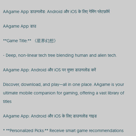
AAgame App डाउनलोड: Android और iOS के लिए गेमिंग प्लेटफ़ॉर्म
AAgame App डाउ
**Game Title:** 《星界幻想》
- Deep, non-linear tech tree blending human and alien tech.
AAgame App: Android और iOS पर मुफ्त डाउनलोड करें
Discover, download, and play—all in one place. AAgame is your
ultimate mobile companion for gaming, offering a vast library of
titles
AAgame App: Android और iOS के लिए डाउनलोड गाइड
* **Personalized Picks:** Receive smart game recommendations