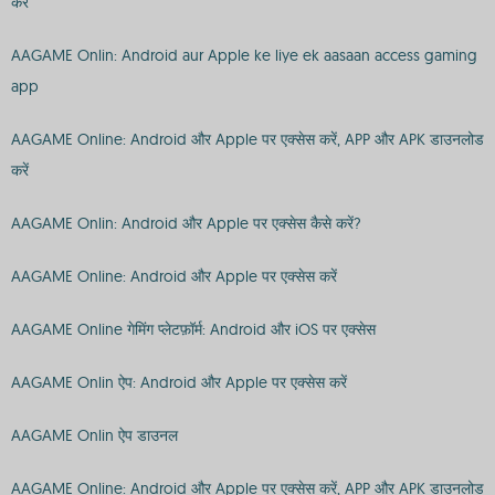
करें
AAGAME Onlin: Android aur Apple ke liye ek aasaan access gaming
app
AAGAME Online: Android और Apple पर एक्सेस करें, APP और APK डाउनलोड
करें
AAGAME Onlin: Android और Apple पर एक्सेस कैसे करें?
AAGAME Online: Android और Apple पर एक्सेस करें
AAGAME Online गेमिंग प्लेटफ़ॉर्म: Android और iOS पर एक्सेस
AAGAME Onlin ऐप: Android और Apple पर एक्सेस करें
AAGAME Onlin ऐप डाउनल
AAGAME Online: Android और Apple पर एक्सेस करें, APP और APK डाउनलोड