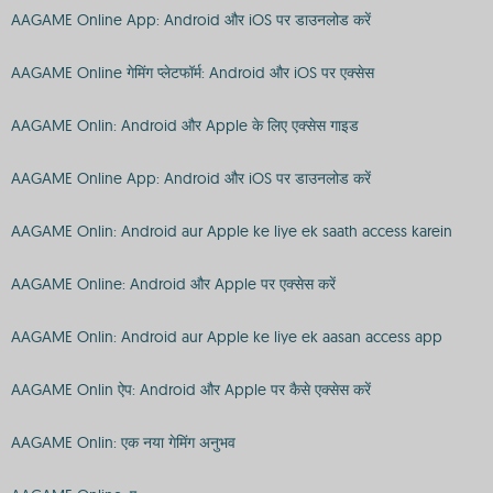
AAGAME Online App: Android और iOS पर डाउनलोड करें
AAGAME Online गेमिंग प्लेटफॉर्म: Android और iOS पर एक्सेस
AAGAME Onlin: Android और Apple के लिए एक्सेस गाइड
AAGAME Online App: Android और iOS पर डाउनलोड करें
AAGAME Onlin: Android aur Apple ke liye ek saath access karein
AAGAME Online: Android और Apple पर एक्सेस करें
AAGAME Onlin: Android aur Apple ke liye ek aasan access app
AAGAME Onlin ऐप: Android और Apple पर कैसे एक्सेस करें
AAGAME Onlin: एक नया गेमिंग अनुभव