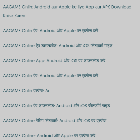
AAGAME Onlin: Android aur Apple ke liye App aur APK Download
Kaise Karen
AAGAME Onlin ऐप: Android और Apple पर एक्सेस करें
AAGAME Online ऐप डाउनलोड: Android और iOS प्लेटफ़ॉर्म गाइड
AAGAME Online App: Android और iOS पर डाउनलोड करें
AAGAME Onlin ऐप: Android और Apple पर एक्सेस करें
AAGAME Onlin एक्सेस: An
AAGAME Onlin ऐप डाउनलोड: Android और iOS प्लेटफ़ॉर्म गाइड
AAGAME Online गेमिंग प्लेटफ़ॉर्म: Android और iOS पर एक्सेस
AAGAME Online: Android और Apple पर एक्सेस करें