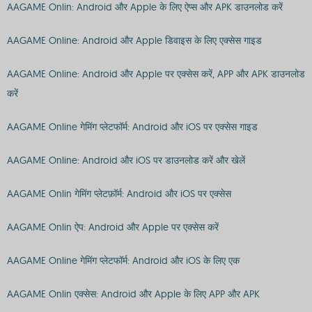
AAGAME Onlin: Android और Apple के लिए ऐप्स और APK डाउनलोड करें
AAGAME Online: Android और Apple डिवाइस के लिए एक्सेस गाइड
AAGAME Online: Android और Apple पर एक्सेस करें, APP और APK डाउनलोड
करें
AAGAME Online गेमिंग प्लेटफॉर्म: Android और iOS पर एक्सेस गाइड
AAGAME Online: Android और iOS पर डाउनलोड करें और खेलें
AAGAME Onlin गेमिंग प्लेटफ़ॉर्म: Android और iOS पर एक्सेस
AAGAME Onlin ऐप: Android और Apple पर एक्सेस करें
AAGAME Online गेमिंग प्लेटफॉर्म: Android और iOS के लिए एक
AAGAME Onlin एक्सेस: Android और Apple के लिए APP और APK