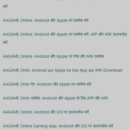
करें
AAGAME Online: Android और Apple पर एक्सेस करें
AAGAME Online: Android और Apple पर एक्सेस करें, APP और APK डाउनलोड
करें
AAGAME Online: Android और Apple पर ऐप्स और APK एक्सेस
AAGAME Onlin: Android aur Apple ke liye App aur APK Download
AAGAME Onlin ऐप: Android और Apple पर एक्सेस करें
AAGAME Onlin एक्सेस: Android और Apple के लिए APP और APK
AAGAME Online: Android और iOS पर डाउनलोड करें
AAGAME Online Gaming App: Android और iOS पर डाउनलोड करें