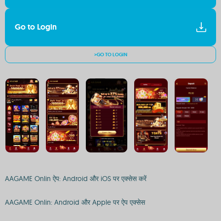
Go to Login
>GO TO LOGIN
AAGAME Onlin ऐप: Android और iOS पर एक्सेस करें
AAGAME Onlin: Android और Apple पर ऐप एक्सेस