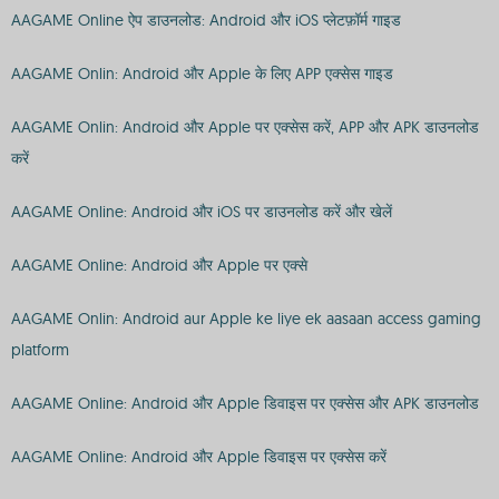
AAGAME Online ऐप डाउनलोड: Android और iOS प्लेटफ़ॉर्म गाइड
AAGAME Onlin: Android और Apple के लिए APP एक्सेस गाइड
AAGAME Onlin: Android और Apple पर एक्सेस करें, APP और APK डाउनलोड
करें
AAGAME Online: Android और iOS पर डाउनलोड करें और खेलें
AAGAME Online: Android और Apple पर एक्से
AAGAME Onlin: Android aur Apple ke liye ek aasaan access gaming
platform
AAGAME Online: Android और Apple डिवाइस पर एक्सेस और APK डाउनलोड
AAGAME Online: Android और Apple डिवाइस पर एक्सेस करें