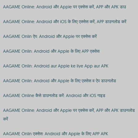
AAGAME Online: Android और Apple पर एक्सेस करें, APP और APK डाउ
AAGAME Online: Android और iOS के लिए एक्सेस करें, APP डाउनलोड करें
AAGAME Onlin ऐप: Android और Apple पर एक्सेस करें
AAGAME Onlin: Android और Apple के लिए APP एक्सेस
AAGAME Onlin: Android aur Apple ke liye App aur APK
AAGAME Onlin: Android और Apple के लिए एक्सेस व ऐप डाउनलोड
AAGAME Online कैसे डाउनलोड करें: Android और iOS गाइड
AAGAME Online: Android और Apple पर एक्सेस करें, APP और APK डाउनलोड
करें
AAGAME Onlin एक्सेस: Android और Apple के लिए APP APK