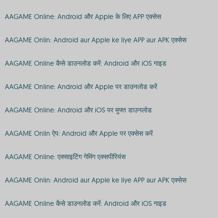
AAGAME Online: Android और Apple के लिए APP एक्सेस
AAGAME Onlin: Android aur Apple ke liye APP aur APK एक्सेस
AAGAME Online कैसे डाउनलोड करें: Android और iOS गाइड
AAGAME Online: Android और Apple पर डाउनलोड करें
AAGAME Online: Android और iOS पर मुफ्त डाउनलोड
AAGAME Onlin ऐप: Android और Apple पर एक्सेस करें
AAGAME Online: एक्साइटिंग गेमिंग एक्सपीरियंस
AAGAME Onlin: Android aur Apple ke liye APP aur APK एक्सेस
AAGAME Online कैसे डाउनलोड करें: Android और iOS गाइड