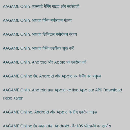
AAGAME Onlin: एक्सपर्ट गेमिंग गाइड और स्ट्रेटेजी
AAGAME Onlin: आपका गेमिंग मनोरंजन गंतव्य
AAGAME Onlin: आपका डिजिटल मनोरंजन गंतव्य
AAGAME Onlin: आपका गेमिंग एडवेंचर शुरू करें
AAGAME Onlin: Android और Apple पर एक्सेस करें
AAGAME Online ऐप: Android और Apple पर गेमिंग का अनुभव
AAGAME Onlin: Android aur Apple ke liye App aur APK Download
Kaise Karen
AAGAME Online: Android और Apple के लिए एक्सेस गाइड
AAGAME Online ऐप डाउनलोड: Android और iOS प्लेटफ़ॉर्म पर एक्सेस