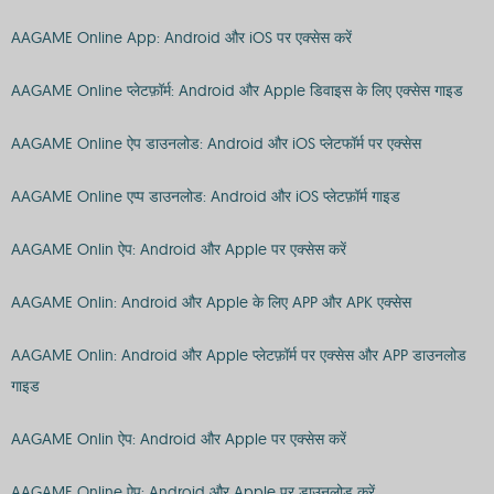
AAGAME Online App: Android और iOS पर एक्सेस करें
AAGAME Online प्लेटफ़ॉर्म: Android और Apple डिवाइस के लिए एक्सेस गाइड
AAGAME Online ऐप डाउनलोड: Android और iOS प्लेटफॉर्म पर एक्सेस
AAGAME Online एप्प डाउनलोड: Android और iOS प्लेटफ़ॉर्म गाइड
AAGAME Onlin ऐप: Android और Apple पर एक्सेस करें
AAGAME Onlin: Android और Apple के लिए APP और APK एक्सेस
AAGAME Onlin: Android और Apple प्लेटफ़ॉर्म पर एक्सेस और APP डाउनलोड
गाइड
AAGAME Onlin ऐप: Android और Apple पर एक्सेस करें
AAGAME Online ऐप: Android और Apple पर डाउनलोड करें