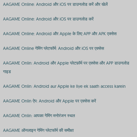
AAGAME Online: Android और iOS पर डाउनलोड करें और खेलें
AAGAME Online: Android और iOS पर डाउनलोड करें
AAGAME Online: Android और Apple के लिए APP और APK एक्सेस
AAGAME Online गेमिंग प्लेटफॉर्म: Android और iOS पर एक्सेस
AAGAME Onlin: Android और Apple प्लेटफ़ॉर्म पर एक्सेस और APP डाउनलोड
गाइड
AAGAME Onlin: Android aur Apple ke liye ek saath access karein
AAGAME Onlin ऐप: Android और Apple पर एक्सेस करें
AAGAME Onlin: आपका गेमिंग मनोरंजन स्थल
AAGAME ऑनलाइन गेमिंग प्लेटफॉर्म की समीक्षा